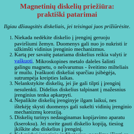
Magnetinių diskelių priežiūra:
praktiški patarimai
Ilgiau džiaugsitės diskeliais, jei teisingai juos prižiūrėsite
.
Niekada nedėkite diskelio į įrenginį geruoju
paviršiumi žemyn. Duomenys gali nuo jo nukristi ir
užkimšti vidinius įrenginio mechanizmus.
Kartą per savaitę patariama diskelius reikia valyti ir
vaškuoti
. Mikroskopines metalo daleles šalinti
galingu magnetu, o nešvarumus - šveitimo milteliais
ir muilu. Įvaškuoti diskeliai sparčiau įsibėgėja,
sutrumpėja kreipties laikas.
Nelankstykite diskelių, jei jie gali tilpti į įrenginį
nesulenkti. Didelius diskelius talpinant į mažesnius
įrenginius tenka apkarpyti.
Nepalikite diskelių įrenginyje ilgam laikui, nes
ištekėję skysti duomenys gali sukelti vidinių įrenginio
mechanizmų koroziją.
Diskelių turinys nedauginamas kopijavimo aparatu
(kseroksu). Jei norite gauti diskelio kopiją, tiesiog
įkiškite abu diskelius į įrenginį.