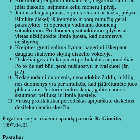
Kol mirksi įrenginio indikatorius, negalima išimti ar
įdėti diskelio, neįmetus kelių monetų į plyšį.
Jei diskelis jau pilnas, o jums reikia dar kažką įrašyti,
išimkite diskelį iš įrenginio ir porą minučių gerai
pakratykite. Ši operacija vadinama duomenų
sutankinimu. Po duomenų sutankinimo įplyšusias
vietas užklijuokite lipnia juosta, kad duomenys
neišbyrėtų.
Kreipties greitį galima žymiai pagerinti iškerpant
daugiau skaitymo skylių diskelio vokelyje.
Diskeliai gerai tinka padėti po bokalais ar puodeliais.
Po to jie turi būti gerai nušluostyti ir įvaškuoti (žr.
p.2).
Redaguodami duomenis, nenaudokite žirklių ir klijų,
nes duomenys yra per smulkūs, kad įžiūrėtumėte juos
plika akimi. Jei turite mikroskopą, galite naudoti
skutimosi peiliuką ir lipnią juostelę.
Virusų profilaktikai periodiškai apipurškite diskelius
dezifekuojančiu skysčiu.
Pagal vietinę ir užsienio spaudą paruošė
R. Gineitis
,
1997.04.01
Pastaba: