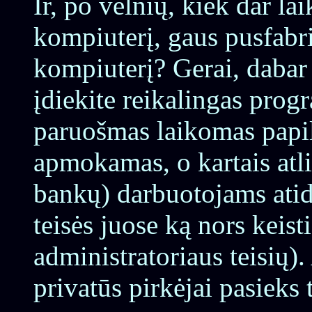
Ir, po velnių, kiek dar l
kompiuterį, gaus pusfabr
kompiuterį? Gerai, dabar p
įdiekite reikalingas prog
paruošmas laikomas papil
apmokamas, o kartais atl
bankų) darbuotojams ati
teisės juose ką nors keisti
administratoriaus teisių). 
privatūs pirkėjai pasieks 