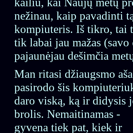
kailiu, kai Naujų metų p
nežinau, kaip pavadinti tą
kompiuteris. Iš tikro, tai 
tik labai jau mažas (savo d
pajaunėjau dešimčia metų
Man ritasi džiaugsmo aša
pasirodo šis kompiuteriu
daro viską, ką ir didysis 
brolis. Nemaitinamas -
gyvena tiek pat, kiek ir