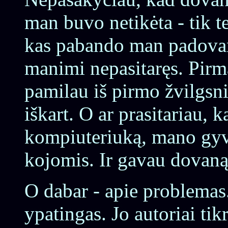
man buvo netikėta - tik t
kas pabando man padovan
manimi nepasitaręs. Pirmą
pamilau iš pirmo žvilgsni
iškart. O ar prasitariau, k
kompiuteriuką, mano gyv
kojomis. Ir gavau dovaną.
O dabar - apie problemas
ypatingas. Jo autoriai tik