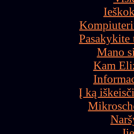
Ieškok
Kompiuteri
Pasakykite 
Mano si
Kam Eliz
Informac
Į ką iškeis
Mikrosch
Narš
Jie