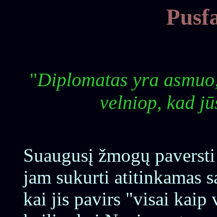
Pusfa
"
Diplomatas yra asmuo, 
velniop, kad jūs
Suaugusį žmogų paversti 
jam sukurti atitinkamas są
kai jis pavirs "visai kaip