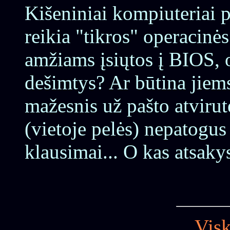
Kišeniniai kompiuteriai p
reikia "tikros" operacinė
amžiams įsiųtos į BIOS, o 
dešimtys? Ar būtina jiems
mažesnis už pašto atviru
(vietoje pelės) nepatogus
klausimai... O kas atsaky
Visk