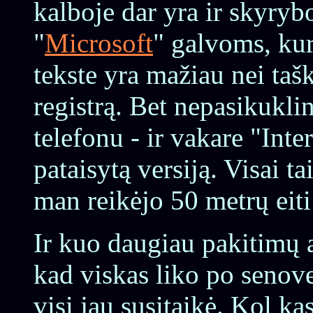
kalboje dar yra ir skyrybo
"
Microsoft
" galvoms, kur
tekste yra mažiau nei taškų
registrą. Bet nepasikukl
telefonu - ir vakare "Inte
pataisytą versiją. Visai t
man reikėjo 50 metrų eiti
Ir kuo daugiau pakitimų a
kad viskas liko po senov
visi jau susitaikė. Kol ka