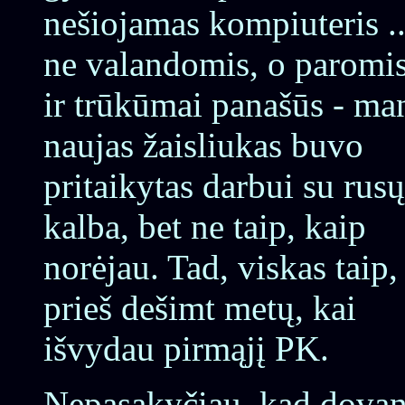
nešiojamas kompiuteris ..
ne valandomis, o paromi
ir trūkūmai panašūs - ma
naujas žaisliukas buvo
pritaikytas darbui su rusų
kalba, bet ne taip, kaip
norėjau. Tad, viskas taip,
prieš dešimt metų, kai
išvydau pirmąjį PK.
Nepasakyčiau, kad dova