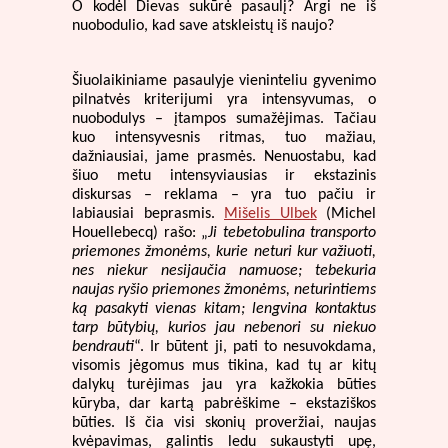
O kodėl Dievas sukūrė pasaulį? Argi ne iš
nuobodulio, kad save atskleistų iš naujo?
Šiuolaikiniame pasaulyje vieninteliu gyvenimo
pilnatvės kriterijumi yra intensyvumas, o
nuobodulys – įtampos sumažėjimas. Tačiau
kuo intensyvesnis ritmas, tuo mažiau,
dažniausiai, jame prasmės. Nenuostabu, kad
šiuo metu intensyviausias ir ekstazinis
diskursas – reklama – yra tuo pačiu ir
labiausiai beprasmis.
Mišelis Ulbek
(Michel
Houellebecq) rašo: „
Ji tebetobulina transporto
priemones žmonėms, kurie neturi kur važiuoti,
nes niekur nesijaučia namuose; tebekuria
naujas ryšio priemones žmonėms, neturintiems
ką pasakyti vienas kitam; lengvina kontaktus
tarp būtybių, kurios jau nebenori su niekuo
bendrauti
“. Ir būtent ji, pati to nesuvokdama,
visomis jėgomus mus tikina, kad tų ar kitų
dalykų turėjimas jau yra kažkokia būties
kūryba, dar kartą pabrėškime – ekstaziškos
būties. Iš čia visi skonių proveržiai, naujas
kvėpavimas, galintis ledu sukaustyti upę,