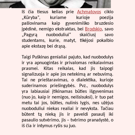
Iš čia tiesus kelias prie
Achmatovos
ciklo
„Kūryba“, kuriame kurioje poezija
pašlovinama kaip gyvenimiško bruzdesio
įpėdinė, nemigo ekstraktas, bei
Brodskio
, savo
„Pagyrą nuoboduliui“ skaičiusį savo
studentams, kurie, matyt, tikėjosi pokalbio
apie ekstazę bei drąsą.
Taigi Puškinas genialiai pajuto, kad nuobodulys
ir yra apnuogintas ir privalomas reikalavimas
prasmei. Kitas reikalas, kad jis taipogi
signalizuoja ir apie jos netekimą ar nebuvimą.
Tai ne prieštaravimas, o dialektika, kurioje
suderinamos priešingybės. Pvz., nuobodulys
yra labiausiai įtikinamas būties išgyvenimas
(nuo jo, kaip ir nemigos, neišsisuksi), ir tuo pat
metu tai jos, būties, nulinis lygis, nes užėjus
nuoboduliui niekas realiai ir nevyksta. Tačiau
būtent tą nieką jis ir paveldi pasaulį iki
pasaulio sutvėrimo, jis – tvėrimo pranašystė, o
iš čia ir intymus ryšis su juo.