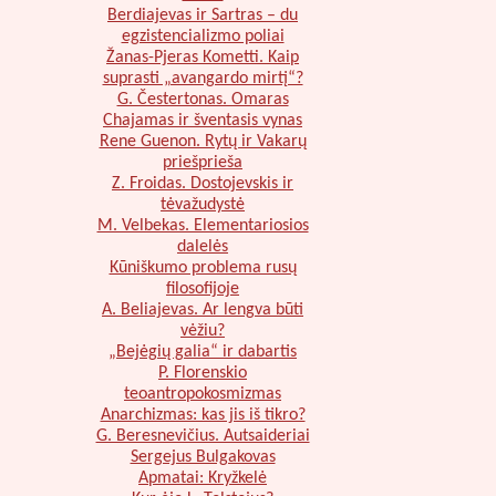
Berdiajevas ir Sartras – du
egzistencializmo poliai
Žanas-Pjeras Kometti. Kaip
suprasti „avangardo mirtį“?
G. Čestertonas. Omaras
Chajamas ir šventasis vynas
Rene Guenon. Rytų ir Vakarų
priešprieša
Z. Froidas. Dostojevskis ir
tėvažudystė
M. Velbekas. Elementariosios
dalelės
Kūniškumo problema rusų
filosofijoje
A. Beliajevas. Ar lengva būti
vėžiu?
„Bejėgių galia“ ir dabartis
P. Florenskio
teoantropokosmizmas
Anarchizmas: kas jis iš tikro?
G. Beresnevičius. Autsaideriai
Sergejus Bulgakovas
Apmatai: Kryžkelė