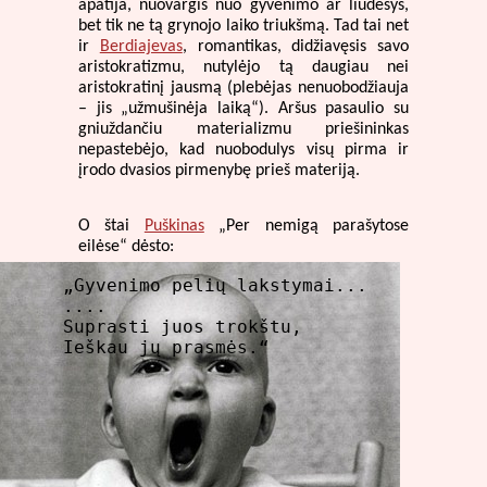
apatija, nuovargis nuo gyvenimo ar liūdesys,
bet tik ne tą grynojo laiko triukšmą. Tad tai net
ir
Berdiajevas
, romantikas, didžiavęsis savo
aristokratizmu, nutylėjo tą daugiau nei
aristokratinį jausmą (plebėjas nenuobodžiauja
– jis „užmušinėja laiką“). Aršus pasaulio su
gniuždančiu materializmu priešininkas
nepastebėjo, kad nuobodulys visų pirma ir
įrodo dvasios pirmenybę prieš materiją.
O štai
Puškinas
„Per nemigą parašytose
eilėse“ dėsto:
„Gyvenimo pelių lakstymai...

....

Suprasti juos trokštu,

Ieškau jų prasmės.“