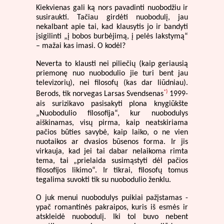
Kiekvienas gali ką nors pavadinti nuobodžiu ir
susiraukti. Tačiau girdėti nuobodulį, jau
nekalbant apie tai, kad klausytis jo ir bandyti
įsigilinti „į bobos burbėjimą, į pelės lakstymą“
– mažai kas imasi. O kodėl?
Neverta to klausti nei piliečių (kaip geriausią
priemonę nuo nuobodulio jie turi bent jau
televizorių), nei filosofų (kas dar liūdniau).
*)
Berods, tik norvegas Larsas Svendsenas
1999-
ais surizikavo pasisakyti plona knygiūkšte
„Nuobodulio filosofija“, kur nuobodulys
aiškinamas, visų pirma, kaip neatskiriama
pačios būties savybė, kaip laiko, o ne vien
nuotaikos ar dvasios būsenos forma. Ir jis
virkauja, kad jei tai dabar nelaikoma rimta
tema, tai „prielaida susimąstyti dėl pačios
filosofijos likimo“. Ir tikrai, filosofų tomus
tegalima suvokti tik su nuobodulio ženklu.
O juk menui nuobodulys puikiai pažįstamas -
ypač romantinės pakraipos, kuris iš esmės ir
atskleidė nuobodulį. Iki tol buvo nebent