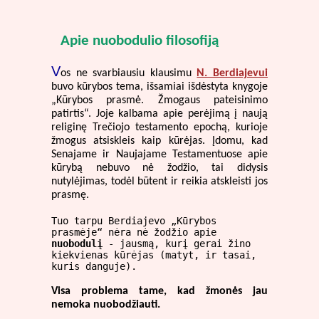
Apie nuobodulio filosofiją
V
os ne svarbiausiu klausimu
N. Berdiajevui
buvo kūrybos tema, išsamiai išdėstyta knygoje
„Kūrybos prasmė. Žmogaus pateisinimo
patirtis“. Joje kalbama apie perėjimą į naują
religinę Trečiojo testamento epochą, kurioje
žmogus atsiskleis kaip kūrėjas. Įdomu, kad
Senajame ir Naujajame Testamentuose apie
kūrybą nebuvo nė žodžio, tai didysis
nutylėjimas, todėl būtent ir reikia atskleisti jos
prasmę.
Tuo tarpu Berdiajevo „Kūrybos
prasmėje“ nėra nė žodžio apie
nuobodulį
- jausmą, kurį gerai žino
kiekvienas kūrėjas (matyt, ir tasai,
kuris danguje).
Visa problema tame, kad žmonės jau
nemoka nuobodžiauti.