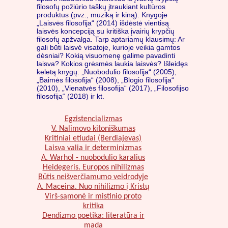
filosofų požiūrio taškų įtraukiant kultūros
produktus (pvz., muziką ir kiną). Knygoje
„Laisvės filosofija“ (2014) išdėstė vientisą
laisvės koncepciją su kritiška įvairių krypčių
filosofų apžvalga. Tarp aptariamų klausimų: Ar
gali būti laisvė visatoje, kurioje veikia gamtos
dėsniai? Kokią visuomenę galime pavadinti
laisva? Kokios grėsmės laukia laisvės? Išleidęs
keletą knygų: „Nuobodulio filosofija“ (2005),
„Baimės filosofija“ (2008), „Blogio filosofija“
(2010), „Vienatvės filosofija“ (2017), „Filosofijso
filosofija“ (2018) ir kt.
Egzistencializmas
V. Nalimovo kitoniškumas
Kritiniai etiudai (Berdiajevas)
Laisva valia ir determinizmas
A. Warhol - nuobodulio karalius
Heidegeris. Europos nihilizmas
Būtis neišverčiamumo veidrodyje
A. Maceina. Nuo nihilizmo į Kristų
Virš-sąmonė ir mistinio proto
kritika
Dendizmo poetika: literatūra ir
mada