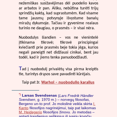
nežemiškas susižavėjimas dėl puodelio kavos
ar arbatos ir pan. Aišku, nebūtina turėti trijų
sprindžių kaktą, kad suprastumėm. Kad visame
tame jausmų potvynyje išvystume banalų
miražų dykumoje. Tačiau ir gyvenime realaus
turinio ne daugiau, o prasmės – ir visai nėra.
Nuobodulys šiandien – vos ne vienintelė
įtikinama tikrovė; tikrovė principingai
kviečianti prie prasmės beje tokia jėga, kurios
negali paneigti net didžiausi cinikai, bent jau
todėl, kad ir jiems tenka panuobodžiauti.
T
ad į nuobodulį privalėtų visa pirma kreiptis
tie, turintys drąsos save pavadinti kūrėjais.
Taip pat žr.
Warhol – nuobodulio karalius
*)
Larsas Svendsenas
(
Lars Fredrik Händler
Svendsen
, g. 1970 m.) – norvegų filosofas,
Bergeno un-to prof. Jo mokslinė veikla skirta
I.
Kanto
filosofijos nagrinėjimui, taip pat laikomas
M. Heidegerio
filosofijos žinovu. Jo metodas –
aptarti kasdienius reiškinius iš įvairių krypčių