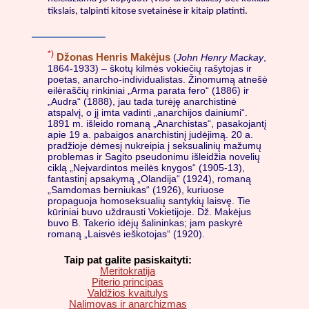
tikslais, talpinti kitose svetainėse ir kitaip platinti.
*)
Džonas Henris Makėjus
(
John Henry Mackay
,
1864-1933) – škotų kilmės vokiečių rašytojas ir
poetas, anarcho-individualistas. Žinomumą atnešė
eilėraščių rinkiniai „Arma parata fero“ (1886) ir
„Audra“ (1888), jau tada turėję anarchistinė
atspalvį, o jį imta vadinti „anarchijos dainiumi“.
1891 m. išleido romaną „Anarchistas“, pasakojantį
apie 19 a. pabaigos anarchistinį judėjimą. 20 a.
pradžioje dėmesį nukreipia į seksualinių mažumų
problemas ir Sagito pseudonimu išleidžia novelių
ciklą „Neįvardintos meilės knygos“ (1905-13),
fantastinį apsakymą „Olandija“ (1924), romaną
„Samdomas berniukas“ (1926), kuriuose
propaguoja homoseksualių santykių laisvę. Tie
kūriniai buvo uždrausti Vokietijoje. Dž. Makėjus
buvo B. Takerio idėjų šalininkas; jam paskyrė
romaną „Laisvės ieškotojas“ (1920).
Taip pat galite pasiskaityti:
Meritokratija
Piterio principas
Valdžios kvaitulys
Nalimovas ir anarchizmas