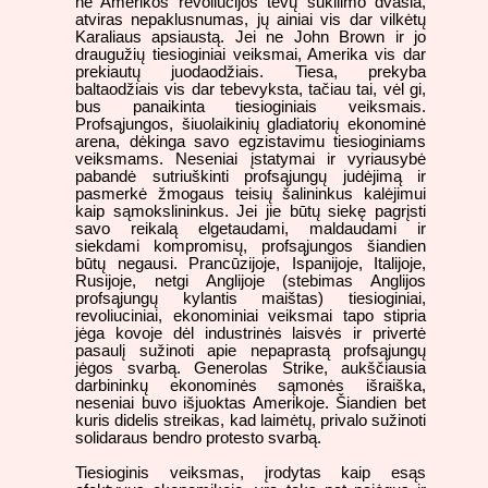
ne Amerikos revoliucijos tėvų sukilimo dvasia,
atviras nepaklusnumas, jų ainiai vis dar vilkėtų
Karaliaus apsiaustą. Jei ne John Brown ir jo
draugužių tiesioginiai veiksmai, Amerika vis dar
prekiautų juodaodžiais. Tiesa, prekyba
baltaodžiais vis dar tebevyksta, tačiau tai, vėl gi,
bus panaikinta tiesioginiais veiksmais.
Profsąjungos, šiuolaikinių gladiatorių ekonominė
arena, dėkinga savo egzistavimu tiesioginiams
veiksmams. Neseniai įstatymai ir vyriausybė
pabandė sutriuškinti profsąjungų judėjimą ir
pasmerkė žmogaus teisių šalininkus kalėjimui
kaip sąmokslininkus. Jei jie būtų siekę pagrįsti
savo reikalą elgetaudami, maldaudami ir
siekdami kompromisų, profsąjungos šiandien
būtų negausi. Prancūzijoje, Ispanijoje, Italijoje,
Rusijoje, netgi Anglijoje (stebimas Anglijos
profsąjungų kylantis maištas) tiesioginiai,
revoliuciniai, ekonominiai veiksmai tapo stipria
jėga kovoje dėl industrinės laisvės ir privertė
pasaulį sužinoti apie nepaprastą profsąjungų
jėgos svarbą. Generolas Strike, aukščiausia
darbininkų ekonominės sąmonės išraiška,
neseniai buvo išjuoktas Amerikoje. Šiandien bet
kuris didelis streikas, kad laimėtų, privalo sužinoti
solidaraus bendro protesto svarbą.
Tiesioginis veiksmas, įrodytas kaip esąs