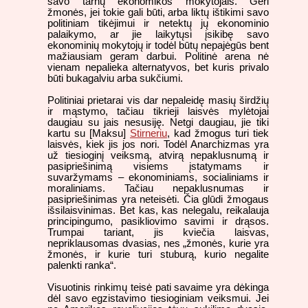
savo tarnų ekonomikos mokytojais. Geri
žmonės, jei tokie gali būti, arba liktų ištikimi savo
politiniam tikėjimui ir netektų jų ekonominio
palaikymo, ar jie laikytųsi įsikibę savo
ekonominių mokytojų ir todėl būtų nepajėgūs bent
mažiausiam geram darbui. Politinė arena nė
vienam nepalieka alternatyvos, bet kuris privalo
būti bukagalviu arba sukčiumi.
Politiniai prietarai vis dar nepaleidę masių širdžių
ir mąstymo, tačiau tikrieji laisvės mylėtojai
daugiau su jais nesusiję. Netgi daugiau, jie tiki
kartu su [Maksu]
Stirneriu
, kad žmogus turi tiek
laisvės, kiek jis jos nori. Todėl Anarchizmas yra
už tiesioginį veiksmą, atvirą nepaklusnumą ir
pasipriešinimą visiems įstatymams ir
suvaržymams – ekonominiams, socialiniams ir
moraliniams. Tačiau nepaklusnumas ir
pasipriešinimas yra neteisėti. Čia glūdi žmogaus
išsilaisvinimas. Bet kas, kas nelegalu, reikalauja
principingumo, pasikliovimo savimi ir drąsos.
Trumpai tariant, jis kviečia laisvas,
nepriklausomas dvasias, nes „žmonės, kurie yra
žmonės, ir kurie turi stuburą, kurio negalite
palenkti ranka“.
Visuotinis rinkimų teisė pati savaime yra dėkinga
dėl savo egzistavimo tiesioginiam veiksmui. Jei