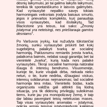
dėsnių laikymuisi, jei tai galima laikytis laikymusi,
tereikia tik spontaniškumo ir laisvos galimybės.
Kad vyriausybė nepaliko savęs tokiais
harmoningais veiksniais įrodyta baisaus smurto,
jėgos ir prievartos komplekto, kurį panaudoja
visos vyriausybės, kad išsilaikytų. Tad
Blackstone yra teisus, kai sako: „
Žmonių
įstatymai yra neteisingi, nes prieštarauja gamtos
dėsniams
“.
Po Varšuvos įvykių, kai nužudyta tūkstančiai
žmonių, sunku vyriausybei priskirti bet kokį
sugebėjimą palaikyti tvarką ar socialinę
harmoniją. Paklusnumu remiantis įvesta tvarka,
palaikoma baimės, nelabai saugi garantija; bet tai
vienintelė „tvarka“, kurią kada nors palaikė
vyriausybės. Tikroji socialinė harmonija natūraliai
išauga iš interesų bendrumo. Visuomenėje,
kurioje tie, kurie visąlaik dirba, niekada nieko
neturi, o tie, kurie nedirba, džiaugiasi viskuo,
interesų solidarumas neįmanomas; tad socialinė
harmonija tėra mitas. Vienintelis būdas, kada
organizuota valdžia gali atitinkti šią liūdną
situacija, yra tik didesnių privilegijų suteikimas
tiems, kurie jau yra monopolizavę žemę, ir taip
dar labiau pavergiant teisių netekusias mases.
Taip visas vyriausybės arsenalas – įstatymai,
policija, armija, teismai, įstatymleidystė, kalėjimai