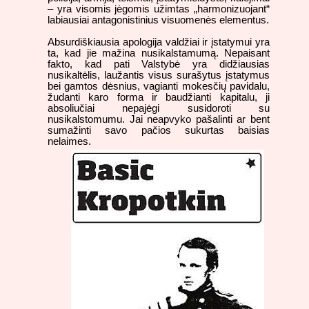
– yra visomis jėgomis užimtas „harmonizuojant“
labiausiai antagonistinius visuomenės elementus.
Absurdiškiausia apologija valdžiai ir įstatymui yra
ta, kad jie mažina nusikalstamumą. Nepaisant
fakto, kad pati Valstybė yra didžiausias
nusikaltėlis, laužantis visus surašytus įstatymus
bei gamtos dėsnius, vagianti mokesčių pavidalu,
žudanti karo forma ir baudžianti kapitalu, ji
absoliučiai nepajėgi susidoroti su
nusikalstomumu. Jai neapvyko pašalinti ar bent
sumažinti savo pačios sukurtas baisias
nelaimes.