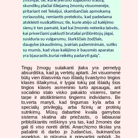
žmonijai; tie, kurie įvertino sugedimo srautą,
skundikų plačiai išliejamą žmonių visuomenėje,
pritariant net Teisėjui, skambančiais apmokamą
vyriausybių, remiantis pretekstu, kad padedama
atskleisti nusikaltimus; tie, kurie atėjo už kalėjimo
sienų ir ten pamatė, kad kai žmonės netenka laisvės,
kai priverčiami paklusti brutaliai prižiūrėtojų jėgai,
susiduria su vulgarumu, šiurkščiais žodžiais,
daugybe įskaudinimų, įvairiais pažeminimais, sutiks
su mumis, kad visas kalėjimo ir bausmės aparatas
yra bjaurastis,kuriai reikėtų padaryti galą“.
Tingų žmogų sulaikanti įtaka yra pernelyg
absurdiška, kad ją vertėtų aptarti. Jei visuomenė
būtų vien išlaisvinta nuo išlaidų švaistymo tingios
klasės išlaikymui, ir lygiai tokių pat išlaidų šios
tingios klasės asmeninio turto apsaugai, ant
socialinio stalo visko pakakto visiems, tame
tarpe ir atsitiktiniems tingiems individams. Be
to,verta manyti, kad tingumas kyla arba ir
specialių privilegijų, arba fizinių ar protinių
sutrikimų. Mūsų dabartinė kvaila gamybos
sistema skatina abi priežastis, o labiausiai
pribloškiantis reiškinys yra tas, kad žmonės dar
gali iš viso norėti dirbti. Anarchizmo tikslas yra
pašalinti iš darbo jo žudančius, bukinančius
aspektus, jo niūrumą ir prievartinį pobūdį. Jis