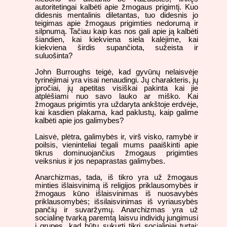
autoritetingai kalbėti apie žmogaus prigimtį. Kuo
didesnis mentalinis diletantas, tuo didesnis jo
teigimas apie žmogaus prigimties nedorumą ir
silpnumą. Tačiau kaip kas nos gali apie ją kalbėti
šiandien, kai kiekviena siela kalėjime, kai
kiekviena širdis supančiota, sužeista ir
suluošinta?
John Burroughs teigė, kad gyvūnų nelaisvėje
tyrinėjimai yra visai nenaudingi. Jų charakteris, jų
įpročiai, jų apetitas visiškai pakinta kai jie
atplėšiami nuo savo lauko ar miško. Kai
žmogaus prigimtis yra uždaryta ankštoje erdvėje,
kai kasdien plakama, kad paklustų, kaip galime
kalbėti apie jos galimybes?
Laisvė, plėtra, galimybės ir, virš visko, ramybė ir
poilsis, vieninteliai tegali mums paaiškinti apie
tikrus dominuojančius žmogaus prigimties
veiksnius ir jos nepaprastas galimybes.
Anarchizmas, tada, iš tikro yra už žmogaus
minties išlaisvinimą iš religijos priklausomybės ir
žmogaus kūno išlaisvinimas iš nuosavybės
priklausomybės; išsilaisvinimas iš vyriausybės
pančių ir suvaržymų. Anarchizmas yra už
socialinę tvarką paremtą laisvu individų jungimusi
į grupes, kad būtų sukurti tikri socialiniai turtai;