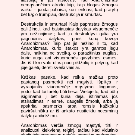
nemąstančiam atrodo taip, kaip blogas žmogus
vaikui – juoda pabaisa, kuri lenkiasi, kad prarytų
bet ką; o trumpiau, destrukcija ir smurtas.
Destrukcija ir smurtas! Kaip paprastas žmogus
gali žinoti, kad baisiausias dalykas visuomenėje
yra nežinojimas; kad jo destruktyvi galia yra
pagrindinis dalykas, prieš kurią kovoja
Anarchizmas? Taip pat jis nežino ir to, kad
Anarchizmas, kurio ištakos yra gamtos jėgų
dalis, naikina ne sveiką, o parazitinius auglius,
kurie auga ant visuomenės gyvybinės esmės.
Jis iš tikro valo dirvą nuo piktžolių ir pelynų, kad
joje galėtų derėti sveiki vaisiai.
Kažkas pasakė, kad reikia mažiau proto
pastangų pasmerkti nei mąstyti. Išplitęs ir
vyraujantis viuomenėje mąstymo tingumas,
įrodo, kad tai turėtų būti tiesa. Vietoje to, kad būtų
įsigilinama į bet kurią idėją, ištiriamas jos
atsiradimas ir esmė, daugelis žmonių arba ją
apskritai pasmerks arba remsis kažkokiu
paviršutinišku ar iš anksto nusiteiktu neesminių
dalykų apibrėžimu.
Anarchizmas verčia žmogų mąstyti, tirti ir
analizuoti kiekvieną teiginį, tačiau kad vidutinio
skaitytojo smegenys nebūtų pernelyg perkrautos,