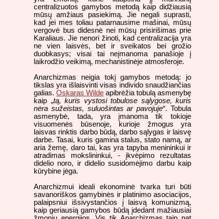
centralizuotos gamybos metodą kaip didžiausią
mūsų amžiaus pasiekimą. Jie negali suprasti,
kad jei mes toliau patarnausime mašinai, mūsų
vergovė bus didesnė nei mūsų prisirišimas prie
Karaliaus. Jie nenori žinoti, kad centralizacija yra
ne vien laisvės, bet ir sveikatos bei grožio
duobkasys; visai tai neįmanoma panašioje į
laikrodžio veikimą, mechanistinėje atmosferoje.
Anarchizmas neigia tokį gamybos metodą: jo
tikslas yra išlaisvinti visas individo snaudžiančias
galias.
Oskaras Wilde
apibrėžia tobulą asmenybę
kaip „
tą, kuris vystosi tobulose sąlygose, kuris
nėra sužeistas, suluošintas ar pavojuje
“. Tobula
asmenybė, tada, yra įmanoma tik tokioje
visuomenės būsenoje, kurioje žmogus yra
laisvas rinktis darbo būdą, darbo sąlygas ir laisvę
darbe. Tasai, kuris gamina stalus, stato namą, ar
aria žemę, daro tai, kas yra tapyba menininkui ir
atradimas mokslininkui, - įkvėpimo rezultatas
didelio noro, ir didelio susidomėjimo darbu kaip
kūrybine jėga.
Anarchizmui ideali ekonominė tvarka turi būti
savanoriškos gamybinės ir platinimo asociacijos,
palaipsniui išsivystančios į laisvą komunizmą,
kaip geriausią gamybos būdą įdedant mažiausiai
žmonių energijos. Vis tik Anarchizmas taip pat