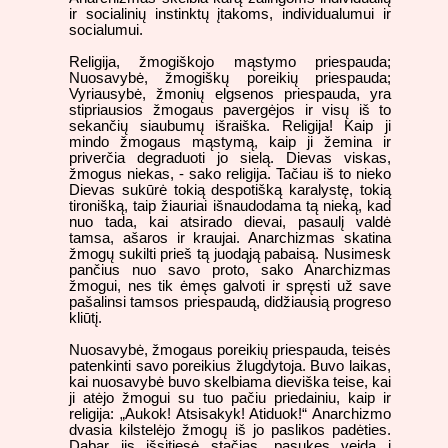
ir socialinių instinktų įtakoms, individualumui ir
socialumui.
Religija, žmogiškojo mąstymo priespauda;
Nuosavybė, žmogiškų poreikių priespauda;
Vyriausybė, žmonių elgsenos priespauda, yra
stipriausios žmogaus pavergėjos ir visų iš to
sekančių siaubumų išraiška. Religija! Kaip ji
mindo žmogaus mąstymą, kaip ji žemina ir
priverčia degraduoti jo sielą. Dievas viskas,
žmogus niekas, - sako religija. Tačiau iš to nieko
Dievas sukūrė tokią despotišką karalystę, tokią
tironišką, taip žiauriai išnaudodama tą nieką, kad
nuo tada, kai atsirado dievai, pasaulį valdė
tamsa, ašaros ir kraujai. Anarchizmas skatina
žmogų sukilti prieš tą juodąją pabaisą. Nusimesk
pančius nuo savo proto, sako Anarchizmas
žmogui, nes tik ėmęs galvoti ir spręsti už save
pašalinsi tamsos priespaudą, didžiausią progreso
kliūtį.
Nuosavybė, žmogaus poreikių priespauda, teisės
patenkinti savo poreikius žlugdytoja. Buvo laikas,
kai nuosavybė buvo skelbiama dieviška teise, kai
ji atėjo žmogui su tuo pačiu priedainiu, kaip ir
religija: „Aukok! Atsisakyk! Atiduok!“ Anarchizmo
dvasia kilstelėjo žmogų iš jo paslikos padėties.
Dabar jis išsitiesė stačias, pasukęs veidą į