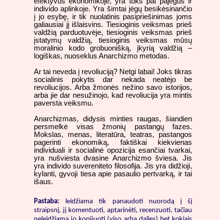
efektyvus ekonomikoje, yra toks pat pajėgus ir
individo aplinkoje. Yra šimtai jėgų besikėsinančio
į jo esybę, ir tik nuolatinis pasipriešinimas joms
galiausiai jį išlaisvins. Tiesioginis veiksmas prieš
valdžią parduotuvėje, tiesioginis veiksmas prieš
įstatymų valdžią, tiesioginis veiksmas mūsų
moralinio kodo grobuonišką, įkyrią valdžią –
logiškas, nuoseklus Anarchizmo metodas.
Ar tai neveda į revoliuciją? Netgi labai! Joks tikras
socialinis pokytis dar nekada neatėjo be
revoliucijos. Arba žmonės nežino savo istorijos,
arba jie dar nesužinojo, kad revoliucija yra mintis
paversta veiksmu.
Anarchizmas, didysis minties raugas, šiandien
persmelkė visas žmonių pastangų fazes.
Mokslas, menas, literatūra, teatras, pastangos
pagerinti ekonomiką, faktiškai kiekvienas
individuali ir socialinė opozicija esančiai tvarkai,
yra nušviesta dvasine Anarchizmo šviesa. Jis
yra individo suvereniteto filosofija. Jis yra didžioji,
kylanti, gyvoji tiesa apie pasaulio pertvarką, ir tai
išaus.
Pastaba:
leidžiama tik panaudoti nuorodą į šį
straipsnį, jį komentuoti, aptarinėti, recenzuoti, tačiau
neleidžiama jo kopijuoti (viso arba dalies) bet kokiais