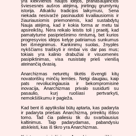
yra kiekvienos naujos idėjos, pranašaujančios
šviesesnės aušros atėjimą, įnirtingų grumtynių
istorija. Atkakliu tradicijos laikymusi, Sena
niekada nesivaržė pasinaudoti kvailiausiomis ir
žiauriausiomis priemonėmis, kad sustabdytų
Nauja atėjimą, kad ir kokia forma ar metu tai
apsireikštų. Nėra reikalo leistis toli į praeitį, kad
pamatytume pasipriešinimo rimtumą, bet kurios
progresyvios idėjos kelyje patiriamus sunkumus
bei išmėginimus. Kankinimų suolas, žnyplės
nykščiams traiškyti ir rimbai vis dar pas mus;
tokiais yra kalinio drabužiai ir visuomenės
pasipiktinimas, visa nusistatę prieš vienišą
ateinančią dvasią.
Anarchizmas neturėtų tikėtis išvengti kitų
novatoriškų minčių lemties. Netgi daugiau, kaip
pats revoliucingiausia ir bekompromisinė
inovacija, Anarchizmas privalo susidurti su
pasaulio, kurį ruošiasi pertvarkyti,
nemokšiškumu ir pagieža.
Kad bent iš apytiksliai būtų aptarta, kas padaryta
ir padaryta priešais Anarchizmą, prireiktų ištiso
tomo. Tad čia paliesiu tik du svarbiausius
kaltinimus. Taip padarydamas, pabandysiu
atskleisti, kas iš tikro yra Anarchizmas.