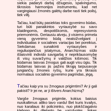
siekia padaryti darbą džiugesio, spalvingumo,
tikrosios harmonijos instrumentu, kad net
vargingiausi žmonės galėtų darbe rasti tiek poilsį,
tiek viltį.
Tačiau, kad būtų pasiektas toks gyvenimo būdas,
turi būti panaikintos vyriausybė su savo
klaidingomis, despotiškomis, represyviomis
priemonėmis. Geriausiu atveju, ji visiems primeta
vieną gyvenimo būdą neatsižvelgiant į
individualias ir socialines variacijas bei poreikius.
Siekdamas sunaikinti vyriausybes ir
reguliuojančius įstatymus, Anarchizmas siūlo
išlaisvinti individo savigarbą ir nepriklausomybę
iš visų suvaržymų ir valdžios kišimosi. Tik
būdamas laisvas žmogus gali augti visu ūgiu. Tik
būdamas laisvas jis pažins tikrąją tarpusavyje
jungiančių žmones ryšių, kurie yra tikrasis
normalaus socialinio gyvenimo pagrindas, jėgą.
T
ačiau kaip yra su žmogaus prigimtimi? Ar ji gali
pakisti? Ir jei ne, ar ji ištvers Anarchizmą?
Vargše žmogaus prigimtie, kokius baisius
nusikaltimus atliko tavo vardu! Bet kuris kvailys,
nuo karaliaus iki policininko, nuo plokščiagalvio
klebono iki diletanto be vaizduotės, linkęs