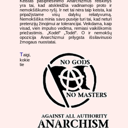
Keistas pasipriešinimo Anarchizmus reiškinys
yra tai, kad atskleidžia vadinamojo proto ir
nemokšiškumo ryšį. Ir net tai nėra taip keista, kai
pripažįstame visų dalykų reliatyvumą.
Nemokšiška minia savo pusėje turi tai, kad neturi
pretenzijų žinojimui ar tolerancijai. Veikdama, kaip
visad, vien impulso vedima, remiasi vaikiškomis
priežastimis. „Kodėl“ „Todėl“. O ir nemokšų
opozicija Anarchizmui prilygsta išsilavinusio
žmogaus nuostatai.
T
aigi,
kokie
tie