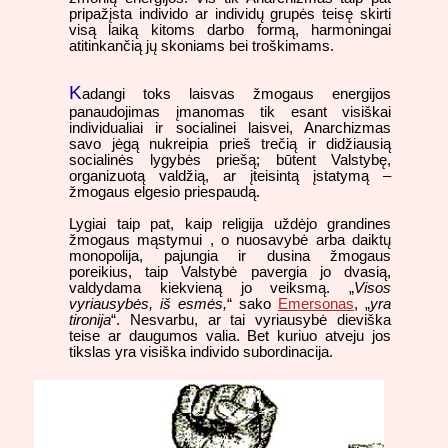
pripažįsta individo ar individų grupės teisę skirti
visą laiką kitoms darbo formą, harmoningai
atitinkančią jų skoniams bei troškimams.
K
adangi toks laisvas žmogaus energijos
panaudojimas įmanomas tik esant visiškai
individualiai ir socialinei laisvei, Anarchizmas
savo jėgą nukreipia prieš trečią ir didžiausią
socialinės lygybės priešą; būtent Valstybę,
organizuotą valdžią, ar įteisintą įstatymą –
žmogaus elgesio priespaudą.
Lygiai taip pat, kaip religija uždėjo grandines
žmogaus mąstymui , o nuosavybė arba daiktų
monopolija, pajungia ir dusina žmogaus
poreikius, taip Valstybė pavergia jo dvasią,
valdydama kiekvieną jo veiksmą. „
Visos
vyriausybės, iš esmės,
“ sako
Emersonas
, „
yra
tironija
“. Nesvarbu, ar tai vyriausybė dieviška
teise ar daugumos valia. Bet kuriuo atveju jos
tikslas yra visiška individo subordinacija.