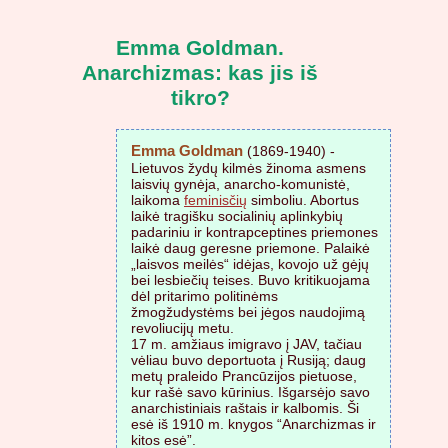
Emma Goldman.
Anarchizmas: kas jis iš
tikro?
Emma Goldman
(1869-1940) -
Lietuvos žydų kilmės žinoma asmens
laisvių gynėja, anarcho-komunistė,
laikoma
feminisčių
simboliu. Abortus
laikė tragišku socialinių aplinkybių
padariniu ir kontrapceptines priemones
laikė daug geresne priemone. Palaikė
„laisvos meilės“ idėjas, kovojo už gėjų
bei lesbiečių teises. Buvo kritikuojama
dėl pritarimo politinėms
žmogžudystėms bei jėgos naudojimą
revoliucijų metu.
17 m. amžiaus imigravo į JAV, tačiau
vėliau buvo deportuota į Rusiją; daug
metų praleido Prancūzijos pietuose,
kur rašė savo kūrinius. Išgarsėjo savo
anarchistiniais raštais ir kalbomis. Ši
esė iš 1910 m. knygos “Anarchizmas ir
kitos esė”.