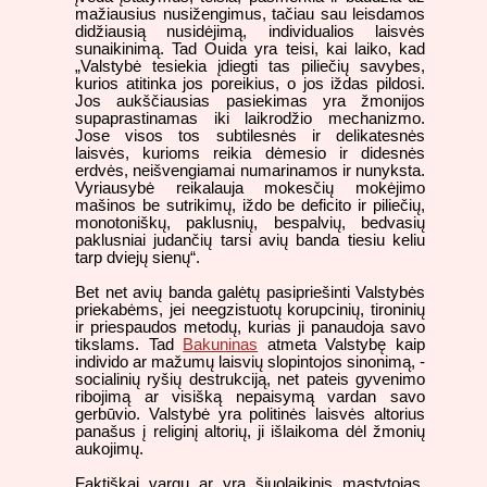
mažiausius nusižengimus, tačiau sau leisdamos
didžiausią nusidėjimą, individualios laisvės
sunaikinimą. Tad Ouida yra teisi, kai laiko, kad
„Valstybė tesiekia įdiegti tas piliečių savybes,
kurios atitinka jos poreikius, o jos iždas pildosi.
Jos aukščiausias pasiekimas yra žmonijos
supaprastinamas iki laikrodžio mechanizmo.
Jose visos tos subtilesnės ir delikatesnės
laisvės, kurioms reikia dėmesio ir didesnės
erdvės, neišvengiamai numarinamos ir nunyksta.
Vyriausybė reikalauja mokesčių mokėjimo
mašinos be sutrikimų, iždo be deficito ir piliečių,
monotoniškų, paklusnių, bespalvių, bedvasių
paklusniai judančių tarsi avių banda tiesiu keliu
tarp dviejų sienų“.
Bet net avių banda galėtų pasipriešinti Valstybės
priekabėms, jei neegzistuotų korupcinių, tironinių
ir priespaudos metodų, kurias ji panaudoja savo
tikslams. Tad
Bakuninas
atmeta Valstybę kaip
individo ar mažumų laisvių slopintojos sinonimą, -
socialinių ryšių destrukciją, net pateis gyvenimo
ribojimą ar visišką nepaisymą vardan savo
gerbūvio. Valstybė yra politinės laisvės altorius
panašus į religinį altorių, ji išlaikoma dėl žmonių
aukojimų.
Faktiškai vargu ar yra šiuolaikinis mąstytojas,