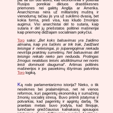
Rusijos poreikiai diktuos drastiškesnes
priemones nei galėtų Anglija ar Amerika.
Anarchizmas nėra už militaristinį muštrą ir
vienodumą; tačiau jis yra už sukilimo dvasią, bet
kokia forma, prieš visa, kas kliudo žmonijos
augimui. Visi anarchistai dėl to sutaria, kaip
sutaria ir dėl jų priešstatos politinei mašinerijai
kaip priemonę didžiajam socialiniam pokyčiui.
Toro
sako: „
Bet koks balsavimas yra žaidimo
atmaina, kaip yra šaškės ar trik trak, žaidžiant
teisingai ir neteisingai, jo įsipareigojimai niekada
neviršija praktinių sumetimų. Net balsavimas dėl
teisingo reikalo nieko jam neduoda. Protingas
žmogus neatiduos teisės atsitiktinumui nei norės
leisti dominuoti daugumai
“. Artimas politinės
mašinerijos ir jos pasiekimų ištyrimas patvirtina
Toro
logiką.
K
ą rodo parlamentarizmo istorija? Nieko, o tik
nesėkmes bei pralaimėjimus, net nė vienos
reformos, kuri pagerintų ekonomiką ir sumažintų
žmonių socialinį stresą. Buvo priimti įstatymai ir
potvarkiai, kad pagerintų ir apgintų darbą. Tik
praeitais metais buvo įrodyta, kad Ilinojuje,
turinčiame griežčiausius kalnakasių apsaugos