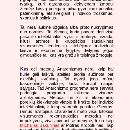
tvarką, kuri garantuoja kiekvienam žmogui
žemėje laisvą prieigą ir pilną gyvenimo poreikių
patenkinimą, atsižvelgiant į individo troškimus,
skonius ir polinkius.
Tai nėra laukinė užgaida arba proto nukrypimas
nuo normos. Tai išvada, kurią padarė dori viso
pasaulio intelektualūs vyrai ir moterys; išvada,
kilusi artimos ir kruopščios šiuolaikinės
visuomenės tendencijų stebėjimo: individuali
laisvė ir ekonominė lygybė, dvilypės jėgos
gimdančios tai, kas yra gražu ir teisinga žmoguje.
K
as dėl metodų. Anarchizmas nėra, kaip kai
kurie gali laikyti, ateities teorija sužinota per
dievišką įkvėpimą. Tai gyvoji jėga mūsų
kasdieninėje veikloje, luolat kuriant naujas
sąlygas. Tad Anarchizmo programa nėra šarvais
padengta programa taikoma visomis
aplinkybėmis. Metodai turi kilti iš ekonominių
poreikių kiekvienoje vietoje ir krašte bei individo
intelektualinių ir temperamento poreikių. Giedras,
ramus Tolstojaus charakteris mato visai kitokius
visuomenės rekonstrukcijos metodus nei
impulsyvus, visa apimanti asmenybe, tokia kaip
Michailas Bakuninas
ar Piotras Kropotkinas. Taip
pat tai turi būti aišku, kad ekonominiai ir politiniai