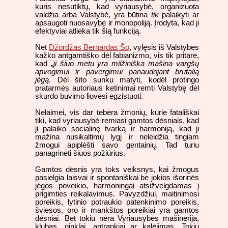
kuris nesutiktų, kad vyriausybė, organizuota
valdžia arba Valstybė, yra būtina
tik
palaikyti ar
apsaugoti nuosavybę ir monopoliją. Įrodyta, kad ji
efektyviai atlieka tik šią funkciją.
Net
Džordžas Bernardas Šo
, vylęsis iš Valstybes
kažko antgamtiško dėl fabianizmo, vis tik pritarė,
kad „
ji šiuo metu yra milžiniška mašina vargšų
apvogimui ir pavergimui panaudojant brutalią
jėgą
. Dėl šito sunku matyti, kodėl protingo
pratarmės autoriaus ketinimai remti Valstybę dėl
skurdo buvimo liovėsi egzistuoti.
Nelaimei, vis dar tebėra žmonių, kurie fatališkai
tiki, kad vyriausybė remiasi gamtos dėsniais, kad
ji palaiko socialinę tvarką ir harmoniją, kad ji
mažina nusikaltimų lygį ir neleidžia tingiam
žmogui apiplėšti savo gentainių. Tad turiu
panagrinėti šiuos požiūrius.
Gamtos dėsnis yra toks veiksnys, kai žmogus
pasielgia laisvai ir spontaniškai be jokios išorinės
jėgos poveikio, harmoningai atsižvelgdamas į
prigimties reikalavimus. Pavyzdžiui, maitinimosi
poreikis, lytinio potraukio patenkinimo poreikis,
šviesos, oro ir mankštos poreikiai yra gamtos
dėsniai. Bet tokiu nėra Vyriausybės mašinerija,
klubas, ginklai, antrankiai ar kalėjimas. Tokių