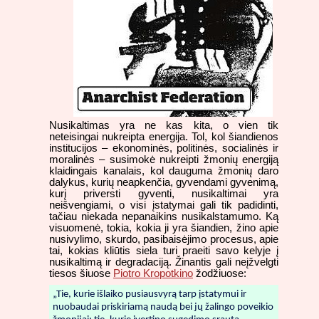
Nusikaltimas yra ne kas kita, o vien tik
neteisingai nukreipta energija. Tol, kol šiandienos
institucijos – ekonominės, politinės, socialinės ir
moralinės – susimokė nukreipti žmonių energiją
klaidingais kanalais, kol dauguma žmonių daro
dalykus, kurių neapkenčia, gyvendami gyvenimą,
kurį priversti gyventi, nusikaltimai yra
neišvengiami, o visi įstatymai gali tik padidinti,
tačiau niekada nepanaikins nusikalstamumo. Ką
visuomenė, tokia, kokia ji yra šiandien, žino apie
nusivylimo, skurdo, pasibaisėjimo procesus, apie
tai, kokias kliūtis siela turi praeiti savo kelyje į
nusikaltimą ir degradaciją. Žinantis gali neįžvelgti
tiesos šiuose
Piotro Kropotkino
žodžiuose:
„Tie, kurie išlaiko pusiausvyrą tarp įstatymui ir
nuobaudai priskiriamą naudą bei jų žalingo poveikio