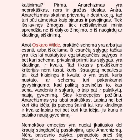
kaltinimai? Pirma, Anarchizmas yra
nepraktiškas, nors ir gražus idealas. Antra,
Anarchizmas skatina prievartą ir destrukciją, tad
turi būti atmestas kaip bjaurus ir pavojingas. Tiek
išsilavinęs žmogus, tiek neišsilavinusi minia
sprendžia ne iš dalyko žinojimo, o iš nuogirdų ar
klaidingų aiškinimų.
Anot
Oskaro Wilde
, praktinė schema yra arba jau
esanti, arba iškeliama iš esančių sąlygų; tačiau
yra tiksliai nustatytos egzistuojančios sąlygos ir
bet kuri schema, privalanti priimti tas sąlygas, yra
klaidinga ir kvaila. Tad tikrasis praktiškumo
kriterijus nėra tasai, kuris išsaugotų nepaliestu
tai, kad klaidinga ir kvaila, o yra tasai, kuris
nustato, ar schema turi pakankamai
gyvybingumo, kad paliktų stovinčius to, kas
sena, vandenis ir sukurtų, o taip pat ir palaikytų,
naują gyvenimą. Šios koncepcijos požiūriu,
Anarchizmas yra labai praktiškas. Labiau nei bet
kuri kita idėja, jis padeda šalinti tai, kas klaidinga
ir kvaila; labiau nei bet kuri kita idėja, jis kuria ir
palaiko naują gyvenimą.
Nemokšos emocijos yra nuolat įkaitusios dėl
kraują stingdančių pasakojimų apie Anarchizmą.
Nėra baisesnio dalyko, panaudoto prieš šią
filosofiją ir jos atstovus. Tad Anarchizmas