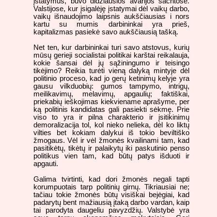
įstatymus, buvo didžiausios avarijos šachtose.
Valstijose, kur įsigalėję įstatymai dėl vaikų darbo,
vaikų išnaudojimo laipsnis aukščiausias i nors
kartu su mumis darbininkai yra prieš,
kapitalizmas pasiekė savo aukščiausią tašką.
Net ten, kur darbininkai turi savo atstovus, kurių
mūsų gerieji socialistai politikai karštai reikalauja,
kokie šansai dėl jų sąžiningumo ir teisingo
tikėjimo? Reikia turėti vieną dalyką mintyje dėl
politinio proceso, kad jo gerų ketinimų kelyje yra
gausu vilkduobių: gumos tampymo, intrigų,
meilikavimų, melavimų, apgaulių; faktiškai,
priekabių ieškojimas kiekviename aprašyme, per
ką politinis kandidatas gali pasiekti sėkmę. Prie
viso to yra ir pilna charakterio ir įsitikinimų
demoralizacija tol, kol nieko nelieka, dėl ko liktų
vilties bet kokiam dalykui iš tokio beviltiško
žmogaus. Vėl ir vėl žmonės kvailinami tam, kad
pasitikėtų, tikėtų ir palaikytų iki paskutinio penso
politikus vien tam, kad būtų patys išduoti ir
apgauti.
Galima tvirtinti, kad dori žmonės negali tapti
korumpuotais tarp politinių girnų. Tikriausiai ne;
tačiau tokie žmonės būtų visiškai bejėgiai, kad
padarytų bent mažiausią įtaką darbo vardan, kaip
tai parodyta daugeliu pavyzdžių. Valstybė yra