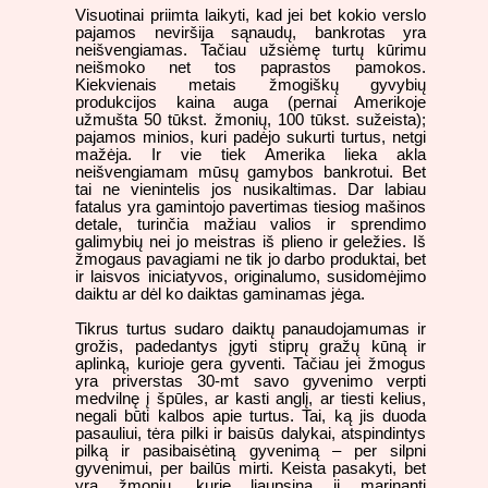
Visuotinai priimta laikyti, kad jei bet kokio verslo
pajamos neviršija sąnaudų, bankrotas yra
neišvengiamas. Tačiau užsiėmę turtų kūrimu
neišmoko net tos paprastos pamokos.
Kiekvienais metais žmogiškų gyvybių
produkcijos kaina auga (pernai Amerikoje
užmušta 50 tūkst. žmonių, 100 tūkst. sužeista);
pajamos minios, kuri padėjo sukurti turtus, netgi
mažėja. Ir vie tiek Amerika lieka akla
neišvengiamam mūsų gamybos bankrotui. Bet
tai ne vienintelis jos nusikaltimas. Dar labiau
fatalus yra gamintojo pavertimas tiesiog mašinos
detale, turinčia mažiau valios ir sprendimo
galimybių nei jo meistras iš plieno ir geležies. Iš
žmogaus pavagiami ne tik jo darbo produktai, bet
ir laisvos iniciatyvos, originalumo, susidomėjimo
daiktu ar dėl ko daiktas gaminamas jėga.
Tikrus turtus sudaro daiktų panaudojamumas ir
grožis, padedantys įgyti stiprų gražų kūną ir
aplinką, kurioje gera gyventi. Tačiau jei žmogus
yra priverstas 30-mt savo gyvenimo verpti
medvilnę į špūles, ar kasti anglį, ar tiesti kelius,
negali būti kalbos apie turtus. Tai, ką jis duoda
pasauliui, tėra pilki ir baisūs dalykai, atspindintys
pilką ir pasibaisėtiną gyvenimą – per silpni
gyvenimui, per bailūs mirti. Keista pasakyti, bet
yra žmonių, kurie liaupsina įį marinantį