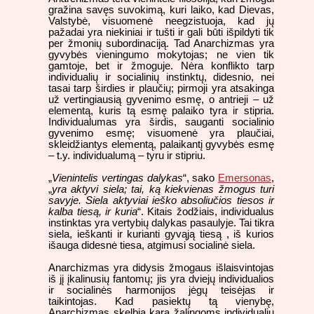
gražina savęs suvokimą, kuri laiko, kad Dievas,
Valstybė, visuomenė neegzistuoja, kad jų
pažadai yra niekiniai ir tušti ir gali būti išpildyti tik
per žmonių subordinaciją. Tad Anarchizmas yra
gyvybės vieningumo mokytojas; ne vien tik
gamtoje, bet ir žmoguje. Nėra konflikto tarp
individualių ir socialinių instinktų, didesnio, nei
tasai tarp širdies ir plaučių; pirmoji yra atsakinga
už vertingiausią gyvenimo esmę, o antrieji – už
elementą, kuris tą esmę palaiko tyra ir stipria.
Individualumas yra širdis, sauganti socialinio
gyvenimo esmę; visuomenė yra plaučiai,
skleidžiantys elementą, palaikantį gyvybės esmę
– t.y. individualumą – tyru ir stipriu.
„
Vienintelis vertingas dalykas
“, sako
Emersonas
,
„
yra aktyvi siela; tai, ką kiekvienas žmogus turi
savyje. Siela aktyviai ieško absoliučios tiesos ir
kalba tiesą, ir kuria
“. Kitais žodžiais, individualus
instinktas yra vertybių dalykas pasaulyje. Tai tikra
siela, ieškanti ir kurianti gyvąją tiesą , iš kurios
išauga didesnė tiesa, atgimusi socialinė siela.
Anarchizmas yra didysis žmogaus išlaisvintojas
iš jį įkalinusių fantomų; jis yra dviejų individualios
ir socialinės harmonijos jėgų teisėjas ir
taikintojas. Kad pasiektų tą vienybę,
Anarchizmas skelbia karą žalingoms individualių