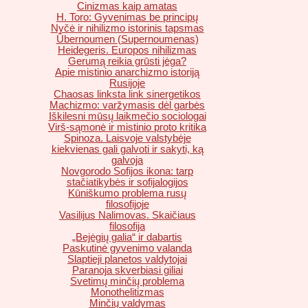
Cinizmas kaip amatas
H. Toro: Gyvenimas be principų
Nyčė ir nihilizmo istorinis tapsmas
Ṻbernoumen (Supernoumenas)
Heidegeris. Europos nihilizmas
Gerumą reikia grūsti jėga?
Apie mistinio anarchizmo istoriją
Rusijoje
Chaosas linksta link sinergetikos
Machizmo: varžymasis dėl garbės
Iškilesni mūsų laikmečio sociologai
Virš-sąmonė ir mistinio proto kritika
Spinoza. Laisvoje valstybėje
kiekvienas gali galvoti ir sakyti, ką
galvoja
Novgorodo Sofijos ikona: tarp
stačiatikybės ir sofijalogijos
Kūniškumo problema rusų
filosofijoje
Vasilijus Nalimovas. Skaičiaus
filosofija
„Bejėgių galia“ ir dabartis
Paskutinė gyvenimo valanda
Slaptieji planetos valdytojai
Paranoja skverbiasi giliai
Svetimų minčių problema
Monothelitizmas
Minčių valdymas