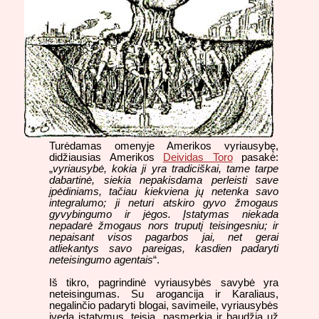
Turėdamas omenyje Amerikos vyriausybę,
didžiausias Amerikos
Deividas Toro
pasakė:
„
vyriausybė, kokia ji yra tradiciškai, tame tarpe
dabartinė, siekia nepakisdama perleisti save
įpėdiniams, tačiau kiekviena jų netenka savo
integralumo; ji neturi atskiro gyvo žmogaus
gyvybingumo ir jėgos. Įstatymas niekada
nepadarė žmogaus nors truputį teisingesniu; ir
nepaisant visos pagarbos jai, net gerai
atliekantys savo pareigas, kasdien padaryti
neteisingumo agentais
“.
Iš tikro, pagrindinė vyriausybės savybė yra
neteisingumas. Su arogancija ir Karaliaus,
negalinčio padaryti blogai, savimeile, vyriausybės
įveda įstatymus, teisia, pasmerkia ir baudžia už