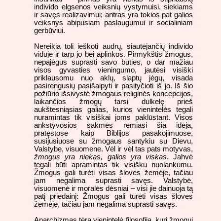
individo elgsenos veiksnių vystymuisi, siekiams
ir savęs realizavimui; antras yra tokios pat galios
veiksnys abipusiam paslaugumui ir socialiniam
gerbūviui.
Nereikia toli ieškoti audrų, siautėjančių individo
viduje ir tarp jo bei aplinkos. Pirmykštis žmogus,
nepajėgus suprasti savo būties, o dar mažiau
visos gyvasties vieningumo, jautėsi visiški
priklausomu nuo aklų, slaptų jėgų, visada
pasirengusių pasišaipyti ir pasityčioti iš jo. Iš šio
požiūrio išsivystė žmogaus religinės koncepcijos,
laikančios žmogų tarsi dulkelę prieš
aukštesniąsias galias, kurios vienintelės tegali
nuramintas tik visiškai joms paklūstant. Visos
ankstyvosios sakmės remiasi šia idėja,
pratęstose kaip
Biblijos pasakojimuose,
susijusiuose su žmogaus santykiu su Dievu,
Valstybe, visuomene. Vėl ir vėl tas pats motyvas,
žmogus yra niekas, galios yra viskas
. Jahvė
tegali būti apramintas tik visišku nuolankumu.
Žmogus gali turėti visas šloves žemėje, tačiau
jam negalima suprasti savęs. Valstybė,
visuomenė ir moralės dėsniai – visi jie dainuoja tą
patį priedainį: Žmogus gali turėti visas šloves
žemėje, tačiau jam negalima suprasti savęs.
Anarchizmas tėra vienintelė filosofija, kuri žmogui