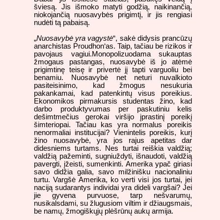
šviesą. Jis išmoko matyti godžią, naikinančią,
niokojančią nuosavybės prigimtį, ir jis rengiasi
nudėti tą pabaisą.
„
Nuosavybė yra vagystė
“, sakė didysis prancūzų
anarchistas Proudhon‘as. Taip, tačiau be rizikos ir
pavojaus vagiui.Monopolizuodama sukauptas
žmogaus pastangas, nuosavybė iš jo atėmė
prigimtinę teisę ir privertė jį tapti varguoliu bei
benamiu. Nuosavybė net neturi nuvalkioto
pasiteisinimo, kad žmogus nesukuria
pakankamai, kad patenkintų visus poreikius.
Ekonomikos pirmakursis studentas žino, kad
darbo produktyvumas per paskutiniu kelis
dešimtmečius gerokai viršijo įprastinį poreikį
šimteriopai. Tačiau kas yra normalus poreikis
nenormaliai institucijai? Vienintelis poreikis, kurį
žino nuosavybė, yra jos rajus apetitas dar
didesniems turtams. Nes turtai reiškia valdžią;
valdžią pažeminti, sugniuždyti, išnaudoti, valdžią
pavergti, įžeisti, sumenkinti. Amerika ypač giriasi
savo didžia galia, savo milžinišku nacionaliniu
turtu. Vargšė Amerika, ko verti visi jos turtai, jei
naciją sudarantys individai yra dideli vargšai? Jei
jie gyvena purvuose, tarp nešvarumų,
nusikalsdami, su žlugusiom viltim ir džiaugsmais,
be namų, žmogiškųjų plėšrūnų aukų armija.