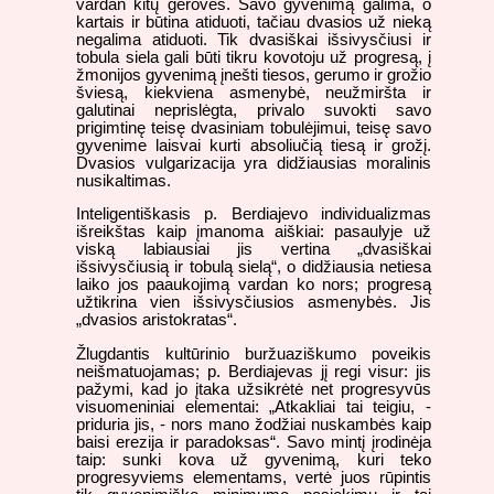
vardan kitų gerovės. Savo gyvenimą galima, o
kartais ir būtina atiduoti, tačiau dvasios už nieką
negalima atiduoti. Tik dvasiškai išsivysčiusi ir
tobula siela gali būti tikru kovotoju už progresą, į
žmonijos gyvenimą įnešti tiesos, gerumo ir grožio
šviesą, kiekviena asmenybė, neužmiršta ir
galutinai neprislėgta, privalo suvokti savo
prigimtinę teisę dvasiniam tobulėjimui, teisę savo
gyvenime laisvai kurti absoliučią tiesą ir grožį.
Dvasios vulgarizacija yra didžiausias moralinis
nusikaltimas.
Inteligentiškasis p. Berdiajevo individualizmas
išreikštas kaip įmanoma aiškiai: pasaulyje už
viską labiausiai jis vertina „dvasiškai
išsivysčiusią ir tobulą sielą“, o didžiausia netiesa
laiko jos paaukojimą vardan ko nors; progresą
užtikrina vien išsivysčiusios asmenybės. Jis
„dvasios aristokratas“.
Žlugdantis kultūrinio buržuaziškumo poveikis
neišmatuojamas; p. Berdiajevas jį regi visur: jis
pažymi, kad jo įtaka užsikrėtė net progresyvūs
visuomeniniai elementai: „Atkakliai tai teigiu, -
priduria jis, - nors mano žodžiai nuskambės kaip
baisi erezija ir paradoksas“. Savo mintį įrodinėja
taip: sunki kova už gyvenimą, kuri teko
progresyviems elementams, vertė juos rūpintis