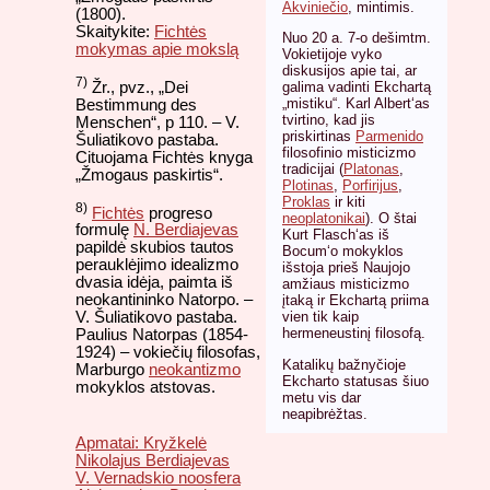
Akviniečio
, mintimis.
(1800).
Skaitykite:
Fichtės
Nuo 20 a. 7-o dešimtm.
mokymas apie mokslą
Vokietijoje vyko
diskusijos apie tai, ar
7)
Žr., pvz., „Dei
galima vadinti Ekchartą
„mistiku“. Karl Albert‘as
Bestimmung des
tvirtino, kad jis
Menschen“, p 110. – V.
priskirtinas
Parmenido
Šuliatikovo pastaba.
filosofinio misticizmo
Cituojama Fichtės knyga
tradicijai (
Platonas
,
„Žmogaus paskirtis“.
Plotinas
,
Porfirijus
,
Proklas
ir kiti
8)
Fichtės
progreso
neoplatonikai
). O štai
formulę
N. Berdiajevas
Kurt Flasch‘as iš
papildė skubios tautos
Bocum‘o mokyklos
perauklėjimo idealizmo
išstoja prieš Naujojo
dvasia idėja, paimta iš
amžiaus misticizmo
neokantininko Natorpo. –
įtaką ir Ekchartą priima
vien tik kaip
V. Šuliatikovo pastaba.
hermeneustinį filosofą.
Paulius Natorpas (1854-
1924) – vokiečių filosofas,
Katalikų bažnyčioje
Marburgo
neokantizmo
Ekcharto statusas šiuo
mokyklos atstovas.
metu vis dar
neapibrėžtas.
Apmatai: Kryžkelė
Nikolajus Berdiajevas
V. Vernadskio noosfera