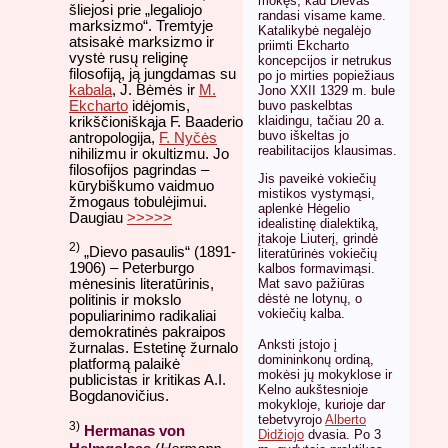
mokęs, kad Dievas
šliejosi prie „legaliojo
randasi visame kame.
marksizmo“. Tremtyje
Katalikybė negalėjo
atsisakė marksizmo ir
priimti Ekcharto
vystė rusų religinę
koncepcijos ir netrukus
filosofiją, ją jungdamas su
po jo mirties popiežiaus
kabala
, J. Bėmės ir
M.
Jono XXII 1329 m. bule
Ekcharto
idėjomis,
buvo paskelbtas
klaidingu, tačiau 20 a.
krikščioniškąja F. Baaderio
buvo iškeltas jo
antropologija,
F. Nyčės
reabilitacijos klausimas.
nihilizmu ir okultizmu. Jo
filosofijos pagrindas –
Jis paveikė vokiečių
kūrybiškumo vaidmuo
mistikos vystymąsi,
žmogaus tobulėjimui.
aplenkė Hėgelio
Daugiau
>>>>>
idealistinę dialektiką,
įtakoje Liuterį, grindė
2)
„Dievo pasaulis“ (1891-
literatūrinės vokiečių
1906) – Peterburgo
kalbos formavimąsi.
Mat savo pažiūras
mėnesinis literatūrinis,
dėstė ne lotynų, o
politinis ir mokslo
vokiečių kalba.
populiarinimo radikaliai
demokratinės pakraipos
Anksti įstojo į
žurnalas. Estetinę žurnalo
domininkonų ordiną,
platformą palaikė
mokėsi jų mokyklose ir
publicistas ir kritikas A.I.
Kelno aukštesnioje
Bogdanovičius.
mokykloje, kurioje dar
tebetvyrojo
Alberto
3)
Hermanas von
Didžiojo
dvasia. Po 3