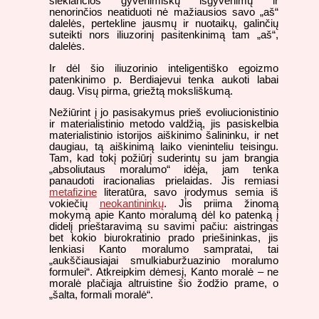
siekiančios gyvenimiškų išgyvenimų ir
nenorinčios neatiduoti nė mažiausios savo „aš“
dalelės, pertekline jausmų ir nuotaikų, galinčių
suteikti nors iliuzorinį pasitenkinimą tam „aš“,
dalelės.
Ir dėl šio iliuzorinio inteligentiško egoizmo
patenkinimo p. Berdiajevui tenka aukoti labai
daug. Visų pirma, griežtą moksliškumą.
Nežiūrint į jo pasisakymus prieš evoliucionistinio
ir materialistinio metodo valdžią, jis pasiskelbia
materialistinio istorijos aiškinimo šalininku, ir net
daugiau, tą aiškinimą laiko vieninteliu teisingu.
Tam, kad tokį požiūrį suderintų su jam brangia
„absoliutaus moralumo“ idėja, jam tenka
panaudoti iracionalias prielaidas. Jis remiasi
metafizine
literatūra, savo įrodymus semia iš
vokiečių
neokantininkų
. Jis priima žinomą
mokymą apie Kanto moralumą dėl ko patenką į
didelį prieštaravimą su savimi pačiu: aistringas
bet kokio biurokratinio prado priešininkas, jis
lenkiasi Kanto moralumo sampratai, tai
„aukščiausiajai smulkiaburžuazinio moralumo
formulei“. Atkreipkim dėmesį, Kanto moralė – ne
moralė plačiąja altruistine šio žodžio prame, o
„šalta, formali moralė“.