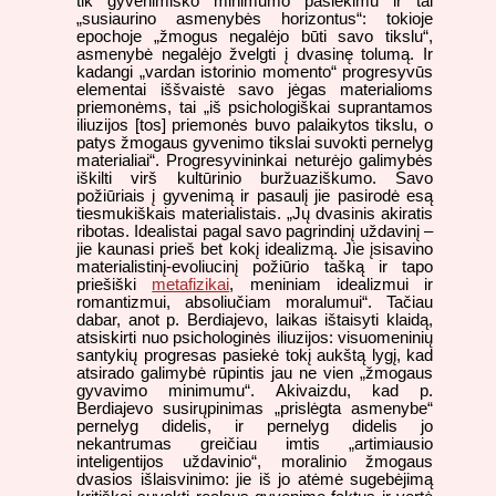
tik gyvenimiško minimumo pasiekimu ir tai
„susiaurino asmenybės horizontus“: tokioje
epochoje „žmogus negalėjo būti savo tikslu“,
asmenybė negalėjo žvelgti į dvasinę tolumą. Ir
kadangi „vardan istorinio momento“ progresyvūs
elementai iššvaistė savo jėgas materialioms
priemonėms, tai „iš psichologiškai suprantamos
iliuzijos [tos] priemonės buvo palaikytos tikslu, o
patys žmogaus gyvenimo tikslai suvokti pernelyg
materialiai“. Progresyvininkai neturėjo galimybės
iškilti virš kultūrinio buržuaziškumo. Savo
požiūriais į gyvenimą ir pasaulį jie pasirodė esą
tiesmukiškais materialistais. „Jų dvasinis akiratis
ribotas. Idealistai pagal savo pagrindinį uždavinį –
jie kaunasi prieš bet kokį idealizmą. Jie įsisavino
materialistinį-evoliucinį požiūrio tašką ir tapo
priešiški
metafizikai
, meniniam idealizmui ir
romantizmui, absoliučiam moralumui“. Tačiau
dabar, anot p. Berdiajevo, laikas ištaisyti klaidą,
atsiskirti nuo psichologinės iliuzijos: visuomeninių
santykių progresas pasiekė tokį aukštą lygį, kad
atsirado galimybė rūpintis jau ne vien „žmogaus
gyvavimo minimumu“. Akivaizdu, kad p.
Berdiajevo susirųpinimas „prislėgta asmenybe“
pernelyg didelis, ir pernelyg didelis jo
nekantrumas greičiau imtis „artimiausio
inteligentijos uždavinio“, moralinio žmogaus
dvasios išlaisvinimo: jie iš jo atėmė sugebėjimą