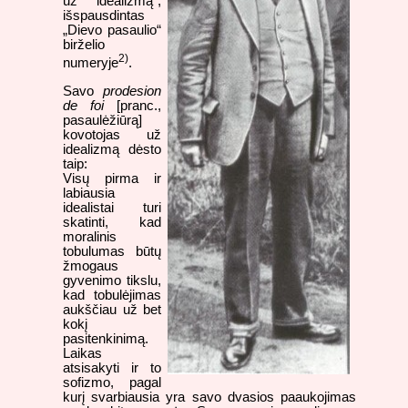
už idealizmą“,
išspausdintas
„Dievo pasaulio“
birželio
2)
numeryje
.
Savo
prodesion
de foi
[pranc.,
pasaulėžiūrą]
kovotojas už
idealizmą dėsto
taip:
Visų pirma ir
labiausia
idealistai turi
skatinti, kad
moralinis
tobulumas būtų
žmogaus
gyvenimo tikslu,
kad tobulėjimas
aukščiau už bet
kokį
pasitenkinimą.
Laikas
atsisakyti ir to
sofizmo, pagal
kurį svarbiausia yra savo dvasios paaukojimas