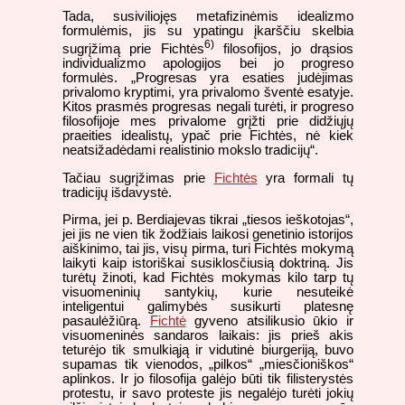
Tada, susiviliojęs metafizinėmis idealizmo
formulėmis, jis su ypatingu įkarščiu skelbia
6)
sugrįžimą prie Fichtės
filosofijos, jo drąsios
individualizmo apologijos bei jo progreso
formulės. „Progresas yra esaties judėjimas
privalomo kryptimi, yra privalomo šventė esatyje.
Kitos prasmės progresas negali turėti, ir progreso
filosofijoje mes privalome grįžti prie didžiųjų
praeities idealistų, ypač prie Fichtės, nė kiek
neatsižadėdami realistinio mokslo tradicijų“.
Tačiau sugrįžimas prie
Fichtės
yra formali tų
tradicijų išdavystė.
Pirma, jei p. Berdiajevas tikrai „tiesos ieškotojas“,
jei jis ne vien tik žodžiais laikosi genetinio istorijos
aiškinimo, tai jis, visų pirma, turi Fichtės mokymą
laikyti kaip istoriškai susiklosčiusią doktriną. Jis
turėtų žinoti, kad Fichtės mokymas kilo tarp tų
visuomeninių santykių, kurie nesuteikė
inteligentui galimybės susikurti platesnę
pasaulėžiūrą.
Fichtė
gyveno atsilikusio ūkio ir
visuomeninės sandaros laikais: jis prieš akis
teturėjo tik smulkiąją ir vidutinė biurgeriją, buvo
supamas tik vienodos, „pilkos“ „miesčioniškos“
aplinkos. Ir jo filosofija galėjo būti tik filisterystės
protestu, ir savo proteste jis negalėjo turėti jokių