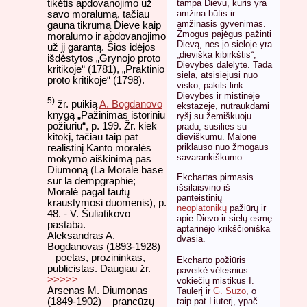
tikėtis apdovanojimo už
tampa Dievu, kuris yra
amžina būtis ir
savo moralumą, tačiau
amžinasis gyvenimas.
gauna tikrumą Dieve kaip
Žmogus pajėgus pažinti
moralumo ir apdovanojimo
Dievą, nes jo sieloje yra
už jį garantą. Šios idėjos
„dieviška kibirkštis“,
išdėstytos „Grynojo proto
Dievybės dalelytė. Tada
kritikoje“ (1781), „Praktinio
siela, atsisiejusi nuo
proto kritikoje“ (1798).
visko, pakils link
Dievybės ir mistinėje
5)
žr. puikią
A. Bogdanovo
ekstazėje, nutraukdami
knygą „Pažinimas istoriniu
ryšį su žemiškuoju
požiūriu“, p. 199. Žr. kiek
pradu, susilies su
kitokį, tačiau taip pat
dieviškumu. Malonė
priklauso nuo žmogaus
realistinį Kanto moralės
savarankiškumo.
mokymo aiškinimą pas
Diumoną (La Morale base
Ekchartas pirmasis
sur la dempgraphie;
išsilaisvino iš
Moralė pagal tautų
panteistinių
kraustymosi duomenis), p.
neoplatonikų
pažiūrų ir
48. - V. Šuliatikovo
apie Dievo ir sielų esmę
pastaba.
aptarinėjo krikščioniška
Aleksandras A.
dvasia.
Bogdanovas (1893-1928)
– poetas, prozininkas,
Ekcharto požiūris
publicistas. Daugiau žr.
paveikė vėlesnius
>>>>>
vokiečių mistikus I.
Arsenas M. Diumonas
Taulerį ir
G. Suzo
, o
taip pat Liuterį, ypač
(1849-1902) – prancūzų