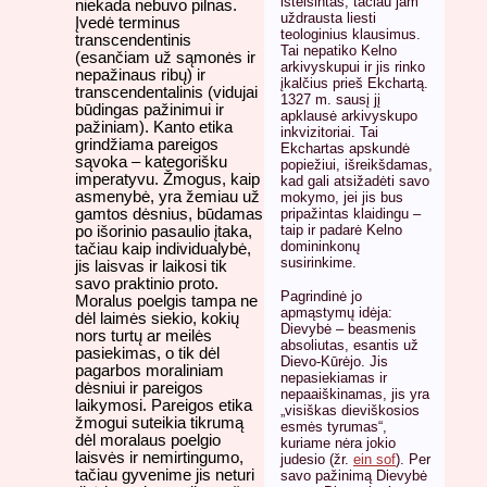
išteisintas, tačiau jam
niekada nebuvo pilnas.
uždrausta liesti
Įvedė terminus
teologinius klausimus.
transcendentinis
Tai nepatiko Kelno
(esančiam už sąmonės ir
arkivyskupui ir jis rinko
nepažinaus ribų) ir
įkalčius prieš Ekchartą.
transcendentalinis (vidujai
1327 m. sausį jį
būdingas pažinimui ir
apklausė arkivyskupo
pažiniam). Kanto etika
inkvizitoriai. Tai
grindžiama pareigos
Ekchartas apskundė
sąvoka – kategorišku
popiežiui, išreikšdamas,
imperatyvu. Žmogus, kaip
kad gali atsižadėti savo
asmenybė, yra žemiau už
mokymo, jei jis bus
gamtos dėsnius, būdamas
pripažintas klaidingu –
taip ir padarė Kelno
po išorinio pasaulio įtaka,
domininkonų
tačiau kaip individualybė,
susirinkime.
jis laisvas ir laikosi tik
savo praktinio proto.
Pagrindinė jo
Moralus poelgis tampa ne
apmąstymų idėja:
dėl laimės siekio, kokių
Dievybė – beasmenis
nors turtų ar meilės
absoliutas, esantis už
pasiekimas, o tik dėl
Dievo-Kūrėjo. Jis
pagarbos moraliniam
nepasiekiamas ir
dėsniui ir pareigos
nepaaiškinamas, jis yra
laikymosi. Pareigos etika
„visiškas dieviškosios
žmogui suteikia tikrumą
esmės tyrumas“,
dėl moralaus poelgio
kuriame nėra jokio
laisvės ir nemirtingumo,
judesio (žr.
ein sof
). Per
tačiau gyvenime jis neturi
savo pažinimą Dievybė