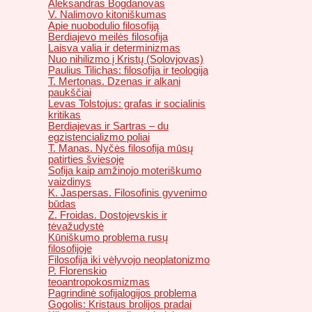
Aleksandras Bogdanovas
V. Nalimovo kitoniškumas
Apie nuobodulio filosofiją
Berdiajevo meilės filosofija
Laisva valia ir determinizmas
Nuo nihilizmo į Kristų (Solovjovas)
Paulius Tilichas: filosofija ir teologija
T. Mertonas. Dzenas ir alkani
paukščiai
Levas Tolstojus: grafas ir socialinis
kritikas
Berdiajevas ir Sartras – du
egzistencializmo poliai
T. Manas. Nyčės filosofija mūsų
patirties šviesoje
Sofija kaip amžinojo moteriškumo
vaizdinys
K. Jaspersas. Filosofinis gyvenimo
būdas
Z. Froidas. Dostojevskis ir
tėvažudystė
Kūniškumo problema rusų
filosofijoje
Filosofija iki vėlyvojo neoplatonizmo
P. Florenskio
teoantropokosmizmas
Pagrindinė sofijalogijos problema
Gogolis: Kristaus brolijos pradai