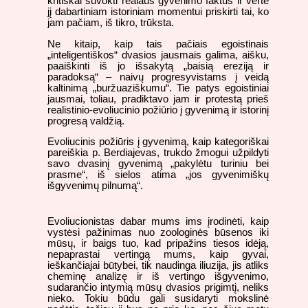
kritiškai suvokti realaus gyvenimo faktus ir vertė
jį dabartiniam istoriniam momentui priskirti tai, ko
jam pačiam, iš tikro, trūksta.
Ne kitaip, kaip tais pačiais egoistinais
„inteligentiškos“ dvasios jausmais galima, aišku,
paaiškinti iš jo išsakytą „baisią ereziją ir
paradoksą“ – naivų progresyvistams į veidą
kaltinimą „buržuaziškumu“. Tie patys egoistiniai
jausmai, toliau, pradiktavo jam ir protestą prieš
realistinio-evoliucinio požiūrio į gyvenimą ir istorinį
progresą valdžią.
Evoliucinis požiūris į gyvenimą, kaip kategoriškai
pareiškia p. Berdiajevas, trukdo žmogui užpildyti
savo dvasinį gyvenimą „pakylėtu turiniu bei
prasme“, iš sielos atima „jos gyvenimiškų
išgyvenimų pilnumą“.
Evoliucionistas dabar mums ims įrodinėti, kaip
vystėsi pažinimas nuo zoologinės būsenos iki
mūsų, ir baigs tuo, kad pripažins tiesos idėją,
nepaprastai vertingą mums, kaip gyvai,
ieškančiajai būtybei, tik naudinga iliuzija, jis atliks
cheminę analizę ir iš vertingo išgyvenimo,
sudarančio intymią mūsų dvasios prigimtį, neliks
nieko. Tokiu būdu gali susidaryti mokslinė