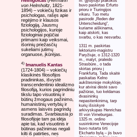
Helmgolcas
(
Hermann
m. gydytojo praktikos
buvo paskirtas Erfurto
von Helmholtz
, 1821-
prioru ir Tiuringijos
1894) – vokiečių fizikas ir
vikaru. Tuo metu
psichologas, rašęs apie
pasirodė „Reden der
regėjimo ir klausos
Unterscheidung“,
fiziologiją. Jausmų
kuriame aiškinama,
psichologijos, kurioje
kaip atskirti, kas
fiziologiniai pojūčiai
svarbu, o kas nesvarbu.
priimami kaip veiksmai,
išorinių priežasčių
1311 m. paskirtas
sukeliami jutimų
lektoriumi-magistru
organuose, įkūrėjas.
Paryžiuje, o 1312-1320
m., matyt, praleido
4)
Strasbūre., o tada
Imanuelis Kantas
skirtas prioru į
(1724-1804) – vokiečių
Frankfurtą. Tada skaitė
klasikinės filosofijos
paskaitas Kelno
pradininkas, išvystė
aukštesnioje mokykloje,
transcendentinio idealizmo
kur atvirai dėstė savo
filosofiją, kurios pagrindiniu
pažiūras, tuo keldamas
tikslu tapo visuotinių ir
dvasininkų
būtinų žmogaus pažinimo,
nepasitenkinimą, tarp
humanistinių vertybių ir
kurių išsiskyrė
asmens laisvės pagrindų
arkivyskupas Henrichas
suradimas. Svarbiausia jo
III von Virneburgas.
filosofijoje tam pa idėja
1325 m. ordino
apie tai, kad visuotinis ir
susirinkime Venecijoje
buvo nutarta tirti
būtinas pažinimas negali
Ekcharto bylą – jis buvo
kilti iš patirties, nes