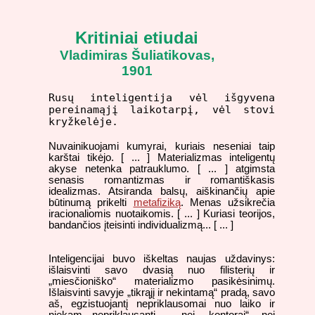
Kritiniai etiudai
Vladimiras Šuliatikovas,
1901
Rusų inteligentija vėl išgyvena
pereinamąjį laikotarpį, vėl stovi
kryžkelėje.
Nuvainikuojami kumyrai, kuriais neseniai taip
karštai tikėjo. [ ... ] Materializmas inteligentų
akyse netenka patrauklumo. [ ... ] atgimsta
senasis romantizmas ir romantiškasis
idealizmas. Atsiranda balsų, aiškinančių apie
būtinumą prikelti
metafiziką
. Menas užsikrečia
iracionaliomis nuotaikomis. [ ... ] Kuriasi teorijos,
bandančios įteisinti individualizmą... [ ... ]
Inteligencijai buvo iškeltas naujas uždavinys:
išlaisvinti savo dvasią nuo filisterių ir
„miesčioniško“ materializmo pasikėsinimų.
Išlaisvinti savyje „tikrąjį ir nekintamą“ pradą, savo
aš, egzistuojantį nepriklausomai nuo laiko ir
niekam nepriklausantį – nei „kontorai“, nei