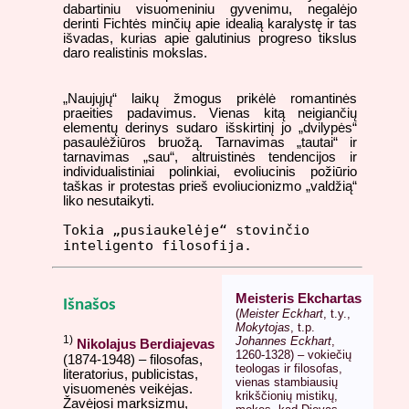
dabartiniu visuomeniniu gyvenimu, negalėjo
derinti Fichtės minčių apie idealią karalystę ir tas
išvadas, kurias apie galutinius progreso tikslus
daro realistinis mokslas.
„Naujųjų“ laikų žmogus prikėlė romantinės
praeities padavimus. Vienas kitą neigiančių
elementų derinys sudaro išskirtinį jo „dvilypės“
pasaulėžiūros bruožą. Tarnavimas „tautai“ ir
tarnavimas „sau“, altruistinės tendencijos ir
individualistiniai polinkiai, evoliucinis požiūrio
taškas ir protestas prieš evoliucionizmo „valdžią“
liko nesutaikyti.
Tokia „pusiaukelėje“ stovinčio
inteligento filosofija.
Meisteris Ekchartas
Išnašos
(
Meister Eckhart
, t.y.,
Mokytojas
, t.p.
1)
Johannes Eckhart
,
Nikolajus Berdiajevas
1260-1328) – vokiečių
(1874-1948) – filosofas,
teologas ir filosofas,
literatorius, publicistas,
vienas stambiausių
visuomenės veikėjas.
krikščionių mistikų,
Žavėjosi marksizmu,