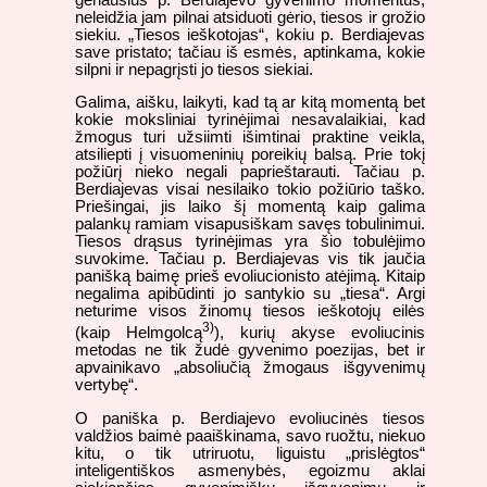
neleidžia jam pilnai atsiduoti gėrio, tiesos ir grožio
siekiu. „Tiesos ieškotojas“, kokiu p. Berdiajevas
save pristato; tačiau iš esmės, aptinkama, kokie
silpni ir nepagrįsti jo tiesos siekiai.
Galima, aišku, laikyti, kad tą ar kitą momentą bet
kokie moksliniai tyrinėjimai nesavalaikiai, kad
žmogus turi užsiimti išimtinai praktine veikla,
atsiliepti į visuomeninių poreikių balsą. Prie tokį
požiūrį nieko negali paprieštarauti. Tačiau p.
Berdiajevas visai nesilaiko tokio požiūrio taško.
Priešingai, jis laiko šį momentą kaip galima
palankų ramiam visapusiškam savęs tobulinimui.
Tiesos drąsus tyrinėjimas yra šio tobulėjimo
suvokime. Tačiau p. Berdiajevas vis tik jaučia
panišką baimę prieš evoliucionisto atėjimą. Kitaip
negalima apibūdinti jo santykio su „tiesa“. Argi
neturime visos žinomų tiesos ieškotojų eilės
3)
(kaip Helmgolcą
), kurių akyse evoliucinis
metodas ne tik žudė gyvenimo poezijas, bet ir
apvainikavo „absoliučią žmogaus išgyvenimų
vertybę“.
O paniška p. Berdiajevo evoliucinės tiesos
valdžios baimė paaiškinama, savo ruožtu, niekuo
kitu, o tik utriruotu, liguistu „prislėgtos“
inteligentiškos asmenybės, egoizmu aklai