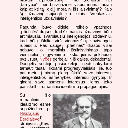
„tarnybai“, nei buržuazinei visuomenei. Tačiau
kaip atlikti tą „didįjį moralinį išsilaisvinimą“? Kaip
šį uždavinį sujungti su kitais šventaisiais
inteligentijos uždaviniais?
Pagunda buvo didelė: reikėjo ypatingos
„pilietinės“ drąsos, kad šis naujas uždavinys būtų
artimiausiu, svarbiausiu inteligencijos uždaviniu,
kad būtų iškilta virš vienpusiškų savisaugos
rūpesčių. Pas daugelį „pilietinės“ drąsos visai
nebuvo, o moralinis išsilaisvinimas tapo
vieninteliu jų gyvenimo tikslu: jiems priklauso,
pvz., rusų
Nyčės
gerbėjai ir, iš dalies, dekadentai.
Daugelis sustojo pusiaukelėje: neatsisakydami
tarnauti tautai, likdami progresyviaisiais, jie, tuo
pat metu, į pirmą planą iškėlė savo interesų,
inteligentiškos asmenybės interesų gynybą. Ir
ginant savo asmens interesus jiems teko
pasiskelbti romantinio idealizmo propaguotojais.
Su šio
romantinio
idealizmo esme
supažindina p.
Nikolajaus
1)
Berdiajevo
straipsnis „Kova