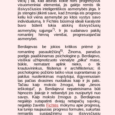
vilčių į tai, kad atsiras kokie nors progresyvūs
visuomeniniai elementai, jis galėjo remtis tik
išsivysčiusios inteligentiškos asmenybės jėga. Ir
jis stengėsi įtikinti save, kad žmonija eis progreso
keliu kol viena asmenybė po kitos vystys savo
individualumą. Ir Fichtės būsimoji ideali karalystė
buvo būtent tokia atskirų išsivysčiusių
7)
asmenybių sąjunga
. Ir jis sudainavo pakilų
romantinį himną vienišai, progresuojančiai
asmenybei.
Berdiajevas be jokios kritikos priėmė jo
8)
romantinę pasaulėžiūrą
. Žinoma, panašus
poelgis paaiškinamas psichologine p. Berdiajevo,
visiškai užhipnotizuoto vienalyte „pilka“ mase,
būkle, nematant aplink nieko, o tik
krautuvininkus, filsiterius ir archifilisterius; iš
psichologinio požiūrio taško visai suprantamas jo
pakilus nusilenkimas mąstytojui, išgyvenusiam
tas pačias dvasines nuotaikas kaip ir jis pats.
Tačiau kaip mokslo žmogui, kaip „tiesos
ieškotojui“, p. Berdiajevui nepateisinama būti
hipnozės įtakoje ir nebandyti jos nusipurtyti nuo
savęs. Kaip mokslo žmogus p. Berdiajevas
negalėjo sutapatinti dviejų netapačių sąvokų,
negalėjo žavėtis
Fichtės
mokymu apie progresą,
kai turėjo naujausias progreso formules, sukurtas
remiantis susipažinimu su išsivysčiusiu