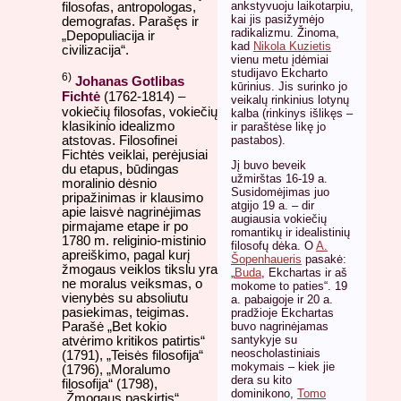
ankstyvuoju laikotarpiu,
filosofas, antropologas,
kai jis pasižymėjo
demografas. Parašęs ir
radikalizmu. Žinoma,
„Depopuliacija ir
kad
Nikola Kuzietis
civilizacija“.
vienu metu įdėmiai
studijavo Ekcharto
6)
Johanas Gotlibas
kūrinius. Jis surinko jo
Fichtė
(1762-1814) –
veikalų rinkinius lotynų
vokiečių filosofas, vokiečių
kalba (rinkinys išlikęs –
klasikinio idealizmo
ir paraštėse likę jo
pastabos).
atstovas. Filosofinei
Fichtės veiklai, perėjusiai
Jį buvo beveik
du etapus, būdingas
užmirštas 16-19 a.
moralinio dėsnio
Susidomėjimas juo
pripažinimas ir klausimo
atgijo 19 a. – dir
apie laisvė nagrinėjimas
augiausia vokiečių
pirmajame etape ir po
romantikų ir idealistinių
1780 m. religinio-mistinio
filosofų dėka. O
A.
apreiškimo, pagal kurį
Šopenhaueris
pasakė:
žmogaus veiklos tikslu yra
„
Buda
, Ekchartas ir aš
ne moralus veiksmas, o
mokome to paties“. 19
vienybės su absoliutu
a. pabaigoje ir 20 a.
pasiekimas, teigimas.
pradžioje Ekchartas
buvo nagrinėjamas
Parašė „Bet kokio
santykyje su
atvėrimo kritikos patirtis“
neoscholastiniais
(1791), „Teisės filosofija“
mokymais – kiek jie
(1796), „Moralumo
dera su kito
filosofija“ (1798),
dominikono,
Tomo
„Žmogaus paskirtis“