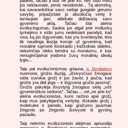
padėtis, tačiau ji bus ne prie ko, nes šiuo metu
jūs neklausiate, jomis nesidomite... Tą akimirką,
kai savarankiškai savo sieloje įjungiate gerumo
savybę, pripažįstate jo absoliučią vertę ir
tarnaujate jam, atliekate didžiausią savo
gyvenimo aktą. Tačiau štai ateina
evoliucingumas, šaukia jus atgal prie moliuskų
tyrinėjimo ir siūlo jums nedelsiant parodyti, kad
visa, ką jūs išgyvenate, kas yra šventenybė, tėra
tik naudinga iliuzija kovoje už gyvenimą, kad
moralinė sąmonė išsiskaido į kažkokias daleles,
neturinčias nieko bendra su moralumu, ir kas
nenuginčijamai įrodoma žuvų moralinių idealų
lygiu...
Taip pat evoliucionizmas griauna,
p. Berdiajevo
nuomone, grožio iliuziją. „išsivysčiusi žmogaus
siela suvokia grožį ir juo žavisi, ji jaučia, kad
grožis yra didi jėga – ir išgyvena grožio jausmą“.
Grožis pakylėja išvystytą žmogaus sielą „virš
gyvenimiškos nedoros“. Tačiau ... vėl „ne prie ko“
ateina evoliucionistas, kuris nežino apie grožį,
kaip mus pakylėjančią vertybę, išskaido grožį į
molekules ir parodo, kaip gražumo jausmas
žingsnis po žingsnio išsivystė iš gyvūnų
pasaulio.
Taip nelemto evoliucionisto atėjimas apnuodija
geriausius p. Berdiajevo gyvenimo momentus,