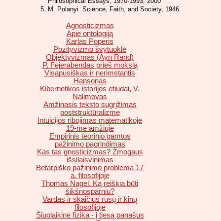
Philosophical Essays, 1970-1993, 2000
M. Polanyi. Science, Faith, and Society, 1946
Agnosticizmas
Apie ontologiją
Karlas Poperis
Pozityvizmo švytuoklė
Objektyvizmas (Ayn Rand)
P. Fejerabendas prieš mokslą
Visapusiškas ir nerimstantis
Hansonas
Kibernetikos istorijos etiudai, V.
Nalimovas
Amžinasis teksto sugrįžimas
poststruktūralizme
Intuicijos ribojimas matematikoje
19-me amžiuje
Empirinis teorinio gamtos
pažinimo pagrindimas
Kas tas gnosticizmas? Žmogaus
išsilaisvinimas
Betarpiško pažinimo problema 17
a. filosofijoje
Thomas Nagel. Ką reiškia būti
šikšnosparniu?
Vardas ir skaičius rusų ir kinų
filosofijoje
Šiuolaikinė fizika - į tiesą panašus