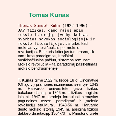
Tomas Kunas
Thomas Samuel Kuhn
(1922-1996) –
JAV fizikas, daug rašęs apie
mokslo istoriją, įvedęs kelias
svarbias sąvokas sociologijoje ir
mokslo filosofijoje.
Jis laikė, kad
mokslas vystosi šuoliais per mokslo
revoliucijas. Bet kuris kriterijus turi prasmę tik
tam tikros paradigmos, istoriškai
susiklosčiusios pažiūrų sistemos rėmuose.
Mokslo revoliucija – tai paradigmų pasikeitimas
mokslo bendruomenėje.
T. Kunas
gimė 1922 m. liepos 18 d. Cincinatyje
(Ohajo v.) pramonės inžinieriaus šeimoje. 1943
m. Harvardo universitete gavo fizikos
bakalauro laipsnį, o 1946 m. – fizikos magistro
laipsnį. 1947 m. pradėjo formuluoti pirmąsias
pagrindines tezes: „paradigma“ ir „mokslo
revoliucijų struktūra“. 1948-56 m. Harvarde
dėsto mokslo istoriją. 1949 m. apsigina fizikos
daktaro disertaciją. 1964-79 m. Prinstono un-te