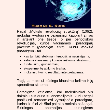
Pagal „Mokslo revoliucijų struktūrą“ (1962),
mokslas vystosi ne palaipsniui kaupiant žinias
ir artėjant prie tiesos, o per periodiškas
revoliucijas, kurios vadinamos „paradigmų
pakeitimu“ (
paradigm shift
). Kunui
mokslo
paradigma
- tai
kas turi būti stebima ir kruopščiai nagrinėjama;
keliami klausimai, į kuriuos ieškoma atsakymų;
tų klausimų grupavimas;
eksperimentų atlikimo tvarka;
mokslinio tyrimo rezultatų interpretavimas.
Taigi, tai mokslui būdinga klausimų kėlimo ir jų
sprendimo sistema.
Paradigma keičiama, kai mokslininkai vis
dažniau susiduria su anomalijomis, kurių negali
paaiškinti remdamiesi vyraujančia paradigma,
kurios iki šiol visiškai pakako mokslo pažangai.
Skirtingos anomalijos skirtingiems