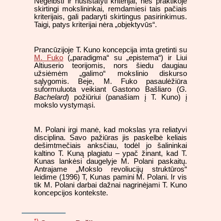
Negelbsti ir nusistatyti kriterijai, nes praktikoje
skirtingi mokslininkai, remdamiesi tais pačiais
kriterijais, gali padaryti skirtingus pasirinkimus.
Taigi, patys kriterijai nėra „objektyvūs“.
Prancūzijoje T. Kuno koncepcija imta gretinti su
M. Fuko
(„paradigma“ su „epistema“) ir Liui
Altiuserio teorijomis, nors šiedu daugiau
užsiėmėm „galimo“ mokslinio diskurso
sąlygomis. Beje, M. Fuko pasaulėžiūra
suformuluota veikiant Gastono Bašliaro (
G.
Bachelard
) požiūriui (panašiam į T. Kuno) į
mokslo vystymąsi.
M. Polani irgi manė, kad mokslas yra reliatyvi
disciplina. Savo pažiūras jis paskelbė keliais
dešimtmečiais anksčiau, todėl jo šalininkai
kaltino T. Kuną plagiatu – ypač žinant, kad T.
Kunas lankėsi daugelyje M. Polani paskaitų.
Antrajame „Mokslo revoliucijų struktūros“
leidime (1996) T, Kunas pamini M. Polani. Ir vis
tik M. Polani darbai dažnai nagrinėjami T. Kuno
koncepcijos kontekste.
*)