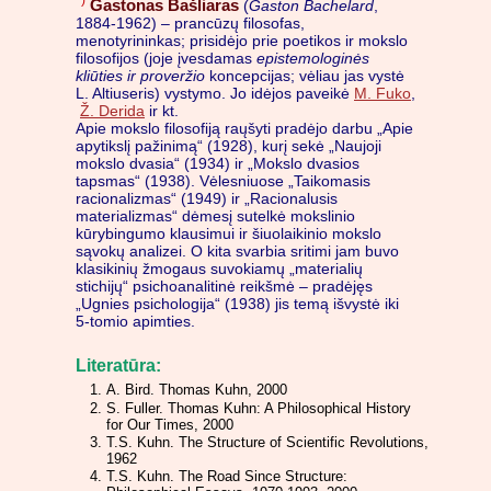
Gastonas Bašliaras
(
Gaston Bachelard
,
1884-1962) – prancūzų filosofas,
menotyrininkas; prisidėjo prie poetikos ir mokslo
filosofijos (joje įvesdamas
epistemologinės
kliūties ir proveržio
koncepcijas; vėliau jas vystė
L. Altiuseris) vystymo. Jo idėjos paveikė
M. Fuko
,
Ž. Derida
ir kt.
Apie mokslo filosofiją raųšyti pradėjo darbu „Apie
apytikslį pažinimą“ (1928), kurį sekė „Naujoji
mokslo dvasia“ (1934) ir „Mokslo dvasios
tapsmas“ (1938). Vėlesniuose „Taikomasis
racionalizmas“ (1949) ir „Racionalusis
materializmas“ dėmesį sutelkė mokslinio
kūrybingumo klausimui ir šiuolaikinio mokslo
sąvokų analizei. O kita svarbia sritimi jam buvo
klasikinių žmogaus suvokiamų „materialių
stichijų“ psichoanalitinė reikšmė – pradėjęs
„Ugnies psichologija“ (1938) jis temą išvystė iki
5-tomio apimties.
Literatūra:
A. Bird. Thomas Kuhn, 2000
S. Fuller. Thomas Kuhn: A Philosophical History
for Our Times, 2000
T.S. Kuhn. The Structure of Scientific Revolutions,
1962
T.S. Kuhn. The Road Since Structure: