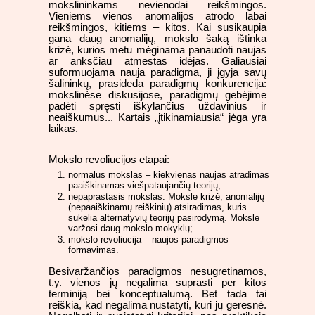
mokslininkams nevienodai reikšmingos.
Vieniems vienos anomalijos atrodo labai
reikšmingos, kitiems – kitos. Kai susikaupia
gana daug anomalijų, mokslo šaką ištinka
krizė, kurios metu mėginama panaudoti naujas
ar anksčiau atmestas idėjas. Galiausiai
suformuojama nauja paradigma, ji įgyja savų
šalininkų, prasideda paradigmų konkurencija:
mokslinėse diskusijose, paradigmų gebėjime
padėti spręsti iškylančius uždavinius ir
neaiškumus... Kartais „įtikinamiausia“ jėga yra
laikas.
Mokslo revoliucijos etapai:
normalus mokslas – kiekvienas naujas atradimas
paaiškinamas viešpataujančių teorijų;
nepaprastasis mokslas. Moksle krizė; anomalijų
(nepaaiškinamų reiškinių) atsiradimas, kuris
sukelia alternatyvių teorijų pasirodymą. Moksle
varžosi daug mokslo mokyklų;
mokslo revoliucija – naujos paradigmos
formavimas.
Besivaržančios paradigmos nesugretinamos,
t.y. vienos jų negalima suprasti per kitos
terminiją bei konceptualumą. Bet tada tai
reiškia, kad negalima nustatyti, kuri jų geresnė.