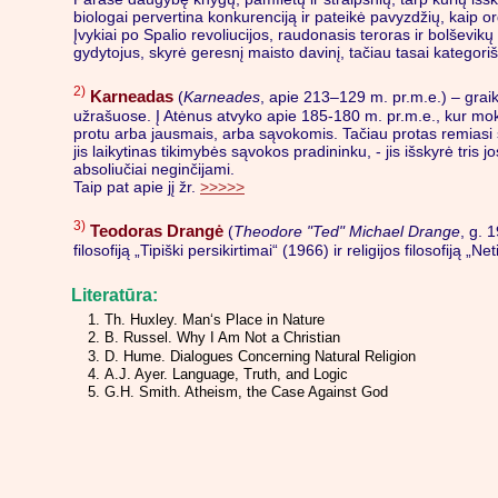
biologai pervertina konkurenciją ir pateikė pavyzdžių, kaip 
Įvykiai po Spalio revoliucijos, raudonasis teroras ir bolševikų
gydytojus, skyrė geresnį maisto davinį, tačiau tasai kategoriš
2)
Karneadas
(
Karneades
, apie 213–129 m. pr.m.e.) – graik
užrašuose. Į Atėnus atvyko apie 185-180 m. pr.m.e., kur mokėsi
protu arba jausmais, arba sąvokomis. Tačiau protas remiasi sąv
jis laikytinas tikimybės sąvokos pradininku, - jis išskyrė tris jo
absoliučiai neginčijami.
Taip pat apie jį žr.
>>>>>
3)
Teodoras Drangė
(
Theodore "Ted" Michael Drange
, g. 
filosofiją „Tipiški persikirtimai“ (1966) ir religijos filosofiją 
Literatūra:
Th. Huxley. Man‘s Place in Nature
B. Russel. Why I Am Not a Christian
D. Hume. Dialogues Concerning Natural Religion
A.J. Ayer. Language, Truth, and Logic
G.H. Smith. Atheism, the Case Against God