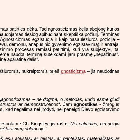
nimas patirties dėka. Tad agnosticizmas kelia abejonę kurios
jis naudojamas tiesiog apibūdinant skeptišką požiūrį. Terminas
gnosticizmas egzistuoja ir kaip pasaulėžiūros pozicija –
e dievų, demonų, anapusinio gyvenimo egzistavimą) ir antrajai
inimo procesas remiasi patirtimi, kuri yra subjektyvi, tai
ija ėmė naudoti terminą suteikdami jam prasmę „nepažinus“.
nė aparatinė dalis“.
pažiūromis, nukreiptomis prieš
gnosticizmą
– jis naudotinas
„
agnosticizmas – ne dogma, o metodas, kurio esmė glūdi
nstruotos ar demonstruotinos
“. Jam
agnostikas
- žmogus
as, kad negalima nei įrodyti, nei paneigti Dievo egzistavimo
resuotame Ch. Kingsley, jis rašo: „
Nei patvirtinu, nei neigiu
ieštaravimų doktrinoje.
“.
š esu ateistas, ar teistas, ar panteistas; materialistas ar