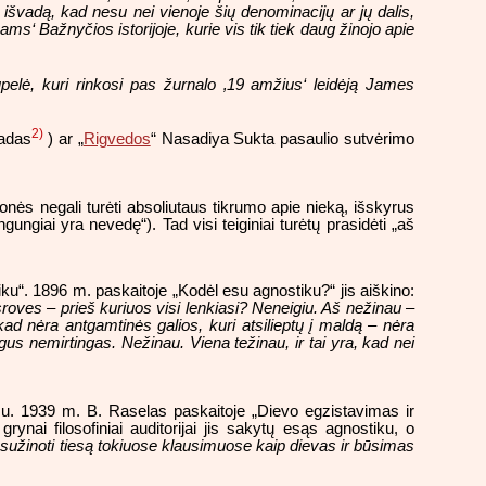
 išvadą, kad nesu nei vienoje šių denominacijų ar jų dalis,
ms‘ Bažnyčios istorijoje, kurie vis tik tiek daug žinojo apie
rupelė, kuri rinkosi pas žurnalo ‚19 amžius‘ leidėją James
2)
eadas
) ar „
Rigvedos
“ Nasadiya Sukta pasaulio sutvėrimo
onės negali turėti absoliutaus tikrumo apie nieką, išskyrus
iengungiai yra nevedę“). Tad visi teiginiai turėtų prasidėti „aš
tiku“. 1896 m. paskaitoje „Kodėl esu agnostiku?“ jis aiškino:
oves – prieš kuriuos visi lenkiasi? Neneigiu. Aš nežinau –
 kad nėra antgamtinės galios, kuri atsilieptų į maldą – nėra
gus nemirtingas. Nežinau. Viena težinau, ir tai yra, kad nei
mu. 1939 m. B. Raselas paskaitoje „Dievo egzistavimas ir
ynai filosofiniai auditorijai jis sakytų esąs agnostiku, o
žinoti tiesą tokiuose klausimuose kaip dievas ir būsimas