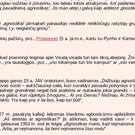
augiau sužinau ir įsisavinu, tuo labiau tolsta atsakymas, kol padariau
pavadinimą ‚agnostikas‘. Jis man atėjo į galvą kaip antitezė ‚gnostika
į ‚agnostikai‘ pirmąkart panaudojo nedidelė netikinčiųjų rašytojų g
mą, t.y. neigiančių gnosį.
“.
inių pažiūrų, pvz.,
Protagoras
(5 a. pr.m.e., kartu su Pyrrho ir Karn
kad prasmingi teiginiai apie Visatą visada turi tam tikrą abejonę. Žm
y., yra tautologijos, pvz., „visi trikampiai turi tris kampus“ ar „visi v
as, tapęs garsiu 19 a. JAV oratoriumi, buvo vadinamas „Didžiuoju agnos
 soste – aukščiausioji valia, kuri suvaldys pasaulio potvynius ir sr
alinėje grandinėje negali būti praleista ar nutraukta jokia grandis –
nėra galios, kuri rūpintųsi žmogumi... Ar yra Dievas? Nežinau. Ar žmo
akto. Yra kaip yra; ir tai bus, kaip turi būti
“.
27 m. pasakytą kalbą) laikomas klasikiniu agbosticizmo apibūdini
„Aš ateistas ar agnostikas?“ jis aiškinasi, kaip vadinti save – ir gr
aliausiai 1953 m. esė jis teigia: „
Agnostikas mano, kad neįmanoma su
jos. Arba, jei neįmanoma, tai bent neįmanoma šiuo metu
“