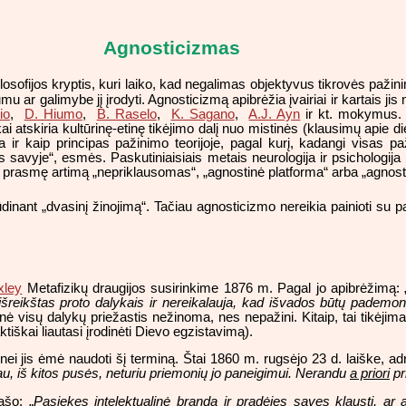
Agnosticizmas
losofijos kryptis, kuri laiko, kad negalimas objektyvus tikrovės paži
gumu ar galimybe jį įrodyti. Agnosticizmą apibrėžia įvairiai ir kartais 
io
,
D. Hiumo
,
B. Raselo
,
K. Sagano
,
A.J. Ayn
ir kt. mokymus. A
ikai atskiria kultūrinę-etinę tikėjimo dalį nuo mistinės (klausimų api
 ir kaip principas pažinimo teorijoje, pagal kurį, kadangi visas paž
ktas savyje“, esmės. Paskutiniaisiais metais neurologija ir psicholog
 prasmę artimą „nepriklausomas“, „agnostinė platforma“ arba „agnosti
inant „dvasinį žinojimą“. Tačiau agnosticizmo nereikia painioti su 
xley
Metafizikų draugijos susirinkime 1876 m. Pagal jo apibrėžimą: 
 išreikštas proto dalykais ir nereikalauja, kad išvados būtų pademo
inė visų dalykų priežastis nežinoma, nes nepažini. Kitaip, tai tikėjim
ktiškai liautasi įrodinėti Dievo egzistavimą).
ei jis ėmė naudoti šį terminą. Štai 1860 m. rugsėjo 23 d. laiške, ad
u, iš kitos pusės, neturiu priemonių jo paneigimui. Nerandu
a priori
pr
ašo: „
Pasiekęs intelektualinė brandą ir pradėjęs savęs klausti, ar a