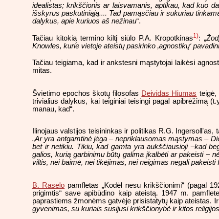
idealistas; krikščionis ar laisvamanis, aptikau, kad kuo d
išskyrus paskutiniąją.... Tad pamąsčiau ir sukūriau tinkamą 
dalykus, apie kuriuos aš nežinau
“.
1)
Tačiau kitokią termino kiltį siūlo P.A. Kropotkinas
: „
Žod
Knowles, kurie vietoje ateistų pasirinko ‚agnostikų‘ pavadini
Tačiau teigiama, kad ir ankstesni mąstytojai laikėsi agnost
mitas.
Švietimo epochos škotų filosofas
Deividas Hiumas
teigė, 
trivialius dalykus, kai teiginiai teisingi pagal apibrėžimą (t.
manau, kad“.
Ilinojaus valstijos teisininkas ir politikas R.G. Ingersoll'
„
Ar yra antgamtinė jėga – nepriklausomas mąstymas – Dievas
bet ir netikiu. Tikiu, kad gamta yra aukščiausioji –kad beg
galios, kurią garbinimu būtų galima įkalbėti ar pakeisti – 
viltis, nei baimė, nei tikėjimas, nei neigimas negali pakeisti f
B. Raselo
pamfletas „Kodėl nesu krikščionimi“ (pagal 19
prigimtis“ save apibūdino kaip ateistą. 1947 m. pamflete 
paprastiems žmonėms gatvėje prisistatytų kaip ateistas. Ir g
gyvenimas, su kuriais susijusi krikščionybė ir kitos religi