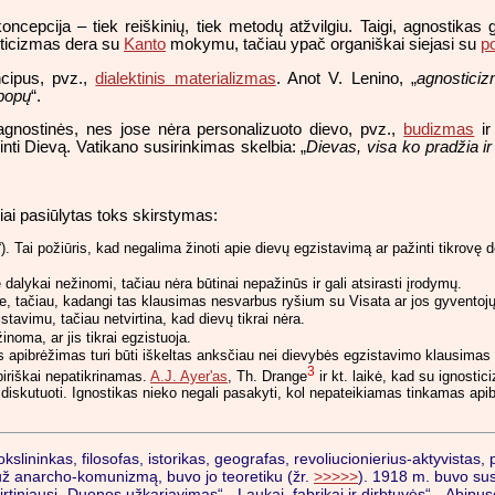
cepcija – tiek reiškinių, tiek metodų atžvilgiu. Taigi, agnostikas gal
sticizmas dera su
Kanto
mokymu, tačiau ypač organiškai siejasi su
p
ncipus, pvz.,
dialektinis materializmas
. Anot V. Lenino, „
agnosticiz
 popų
“.
r agnostinės, nes jose nėra personalizuoto dievo, pvz.,
budizmas
i
nti Dievą. Vatikano susirinkimas skelbia: „
Dievas, visa ko pradžia ir
iai pasiūlytas toks skirstymas:
“). Tai požiūris, kad negalima žinoti apie dievų egzistavimą ar pažinti tikrovę
ie dalykai nežinomi, tačiau nėra būtinai nepažinūs ir gali atsirasti įrodymų.
, tačiau, kadangi tas klausimas nesvarbus ryšium su Visata ar jos gyventojų 
istavimu, tačiau netvirtina, kad dievų tikrai nėra.
inoma, ar jis tikrai egzistuoja.
 apibrėžimas turi būti iškeltas anksčiau nei dievybės egzistavimo klausimas 
3
iriškai nepatikrinamas.
A.J. Ayer'as
, Th. Drange
ir kt. laikė, kad su ignost
ma diskutuoti. Ignostikas nieko negali pasakyti, kol nepateikiamas tinkamas api
slininkas, filosofas, istorikas, geografas, revoliucionierius-aktyvistas
už anarcho-komunizmą, buvo jo teoretiku (žr.
>>>>>
). 1918 m. buvo sus
rtiniausi „Duonos užkariavimas“, „Laukai, fabrikai ir dirbtuvės“, „Abipus