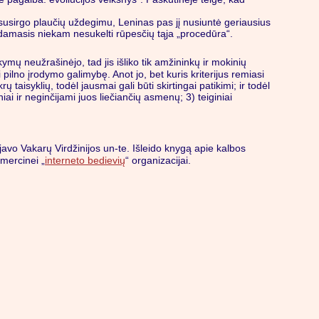
iai susirgo plaučių uždegimu, Leninas pas jį nusiuntė geriausius
engdamasis niekam nesukelti rūpesčių tąja „procedūra“.
mų neužrašinėjo, tad jis išliko tik amžininkų ir mokinių
pilno įrodymo galimybę. Anot jo, bet kuris kriterijus remiasi
aisyklių, todėl jausmai gali būti skirtingai patikimi; ir todėl
iniai ir neginčijami juos liečiančių asmenų; 3) teiginiai
ojavo Vakarų Virdžinijos un-te. Išleido knygą apie kalbos
omercinei „
interneto bedievių
“ organizacijai.