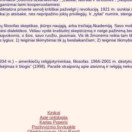
organizmai laimi kooperuodamiesi.
 diktatūra privertė senolį kritiškai pažvelgti į revoliuciją. 1921 m. sunk
kai jo atsisakė, nes nepripažino jokių privilegijų. Ir „tyliai“ numirė, st
ų filosofas skeptikas, įkūręs naująją, arba trečiają Akademiją. Savo moky
 dialektikos. Vėliau vystė kraštutinį skepticizmą ir neigė pažinimą bei 
okomis, o šios, savo ruožtu, jausmais. Vis tik žmonėms reikia tam tikrų t
s lygius: 1) teiginiai tikimybiniai tik jų besilaikančiam; 2) teiginiai tikimyb
1934 m.) – amerikiečių religijotyrininkas, filosofas. 1966-2001 m. dėstyt
„Netikėjimas ir blogis“ (1998). Parašė straipsnių apie ateizmą ir religiją nek
Kinikai
Apie ontologiją
Karlas Poperis
Pozityvizmo švytuoklė
Objektyvizmas (Ayn Rand)