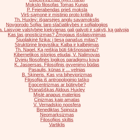
Mokslo filosofas Tomas Kunas
P. Fejerabendas prieš mokslą
Virš-sąmonė ir mistinio proto kritika
Th. Huxley: išgarsėjęs anglų savamokslis
Novgorodo Sofija: tarp stačiatikybės ir sofijalogijos
. Laisvoje valstybėje kiekvienas gali galvoti ir sakyti, ką galvoja
Kas tas gnosticizmas? Žmogaus išsilaisvinimas
Šiuolaikinė fizika: į tiesą panašus mitas?
Struktūrinė lingvistika: Kalba ir kalbėjimas
Th. Nagel. Ką reiškia būti šikšnosparniu?
Kibernetikos istorijos etiudai, V. Nalimovas
Dviejų filosofinės logikos paradigmų kova
K. Jaspersas. Filosofinis gyvenimo būdas
Pasaulis, kūnas ir ... velnias
B. Skineris. Kas yra biheviorizmas
Filosofija iš antropologinio taško
Egocentrizmas ar būtinybė?
Pranašiškas Aldous Huxley
Mįslė anapus materijos
Cinizmas kaip amatas
V. Vernadskio noosfera
Benediktas Spinoza
Neomarksizmas
Filosofijos skiltis
Vartiklis