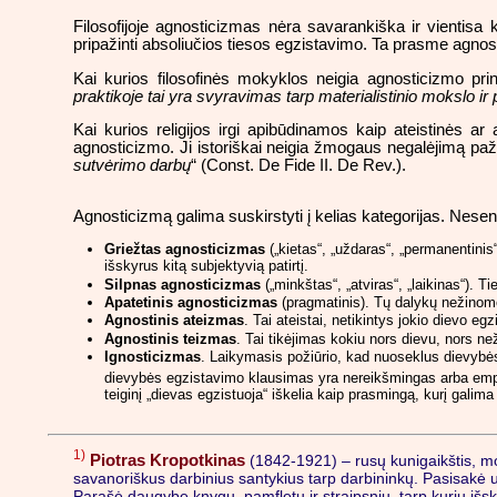
Filosofijoje agnosticizmas nėra savarankiška ir vientisa kon
pripažinti absoliučios tiesos egzistavimo. Ta prasme agno
Kai kurios filosofinės mokyklos neigia agnosticizmo pri
praktikoje tai yra svyravimas tarp materialistinio mokslo ir
Kai kurios religijos irgi apibūdinamos kaip ateistinės a
agnosticizmo. Ji istoriškai neigia žmogaus negalėjimą paži
sutvėrimo darbų
“ (Const. De Fide II. De Rev.).
Agnosticizmą galima suskirstyti į kelias kategorijas. Nesen
Griežtas agnosticizmas
(„kietas“, „uždaras“, „permanentinis
išskyrus kitą subjektyvią patirtį.
Silpnas agnosticizmas
(„minkštas“, „atviras“, „laikinas“). T
Apatetinis agnosticizmas
(pragmatinis). Tų dalykų nežinome
Agnostinis ateizmas
. Tai ateistai, netikintys jokio dievo egz
Agnostinis teizmas
. Tai tikėjimas kokiu nors dievu, nors než
Ignosticizmas
. Laikymasis požiūrio, kad nuoseklus dievybės
dievybės egzistavimo klausimas yra nereikšmingas arba emp
teiginį „dievas egzistuoja“ iškelia kaip prasmingą, kurį gali
1)
Piotras Kropotkinas
(1842-1921) – rusų kunigaikštis, mok
savanoriškus darbinius santykius tarp darbininkų. Pasisakė 
Parašė daugybę knygų, pamfletų ir straipsnių, tarp kurių išski