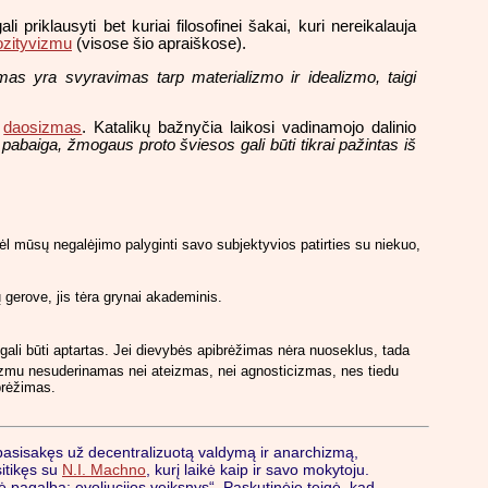
i priklausyti bet kuriai filosofinei šakai, kuri nereikalauja
ozityvizmu
(visose šio apraiškose).
mas yra svyravimas tarp materializmo ir idealizmo, taigi
r
daosizmas
. Katalikų bažnyčia laikosi vadinamojo dalinio
 pabaiga, žmogaus proto šviesos gali būti tikrai pažintas iš
 dėl mūsų negalėjimo palyginti savo subjektyvios patirties su niekuo,
gerove, jis tėra grynai akademinis.
gali būti aptartas. Jei dievybės apibrėžimas nėra nuoseklus, tada
icizmu nesuderinamas nei ateizmas, nei agnosticizmas, nes tiedu
brėžimas.
, pasisakęs už decentralizuotą valdymą ir anarchizmą,
itikęs su
N.I. Machno
, kurį laikė kaip ir savo mokytoju.
ė pagalba: evoliucijos veiksnys“. Paskutinėje teigė, kad