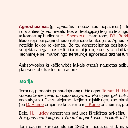
Agnosticizmas
(gr.
agnostos
- nepažintas, nepažinus) – fi
nors srities (ypač metafizikos ar teologijos) teiginio teisin
taikomas apibūdinant
H. Spenserio
, Hamiltono,
Dž. Berkl
filosofijoje bei pagrindinėse religinėse konfesijose. Agnost
neteikia jokios reikšmės. Be to, agnosticizmas egzistuoja
subjektas negali pasiekti tiriamo objekto, kuris yra „dai
Techninėje bei marketingo literatūroje
agnostinis
dažnai turi
Ankstyvosios krikščionybės laikais
gnosis
naudotas apibūd
platesne, abstraktesne prasme.
Istorija
Terminą pirmasis panaudojo anglų biologas
Tomas H. Hu
nuosekliame vieno principo taikyme... Principas gali būti
atsisakęs su Dievu siejamo tikėjimo ir įsitikinęs, kad pirm
(po
D. Hiumo
empirinio kriticizmo ir
I. Kanto
antinomijų, pra
Beje,
H. Huxley
agnostinės pažiūros išreikštos anksčiau, n
žmogaus nemirtingumo. Nematau priežasties jo tikėti, tačia
Tam pačiam korespondentui 1863 m. gegužės 6 d. jis r