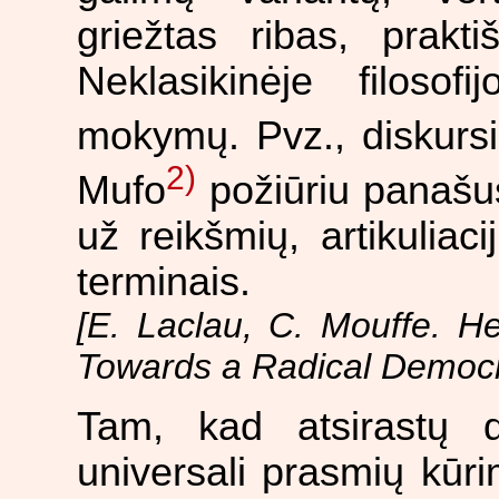
griežtas ribas, prakti
Neklasikinėje filosof
mokymų. Pvz., diskursin
2)
Mufo
požiūriu panašu
už reikšmių, artikulia
terminais.
[E. Laclau, C. Mouffe. H
Towards a Radical Democrat
Tam, kad atsirastų d
universali prasmių kūri