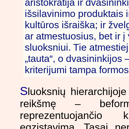
aristokratija ir dvasininki
išsilavinimo produktais 
kultūros išraiška; ir žvel
ar atmestuosius, bet ir į
sluoksniui. Tie atmestie
„tauta“, o dvasininkijos
kriterijumi tampa formo
S
luoksnių hierarchijoj
reikšmę – beformi
reprezentuojančio 
egzistavimą. Tasai ne