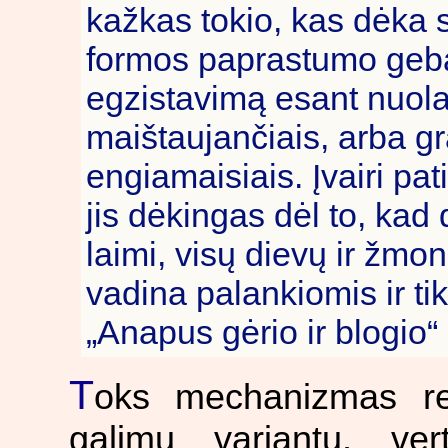
kažkas tokio, kas dėka 
formos paprastumo geba iš
egzistavimą esant nuola
maištaujančiais, arba gr
engiamaisiais. Įvairi pa
jis dėkingas dėl to, kad 
laimi, visų dievų ir žmon
vadina palankiomis ir tik
„Anapus gėrio ir blogio“
T
oks mechanizmas rei
galimų variantų, vert