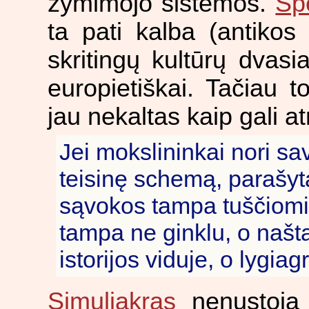
žymimojo sistemos.
Šp
ta pati kalba (antikos
skritingų kultūrų dvasiai
europietiškai. Tačiau 
jau nekaltas kaip gali at
Jei mokslininkai nori sav
teisinę schemą, parašyt
sąvokos tampa tuščiomi
tampa ne ginklu, o našta;
istorijos viduje, o lygiagr
Simuliakras
nenustoja 