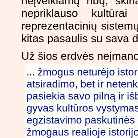
neįveikiamų ribų, skir
nepriklauso kultūrai
reprezentacinių sistemų
kitas pasaulis su sava 
Už šios erdvės neįmano
... žmogus neturėjo istori
atsiradimo, bet ir netenka
pasiekia savo pilną ir iš
gyvas kultūros vystyma
egzistavimo paskutinės ga
žmogaus realioje istorijo