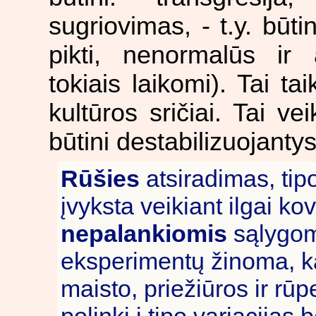
sugriovimas, - t.y. būtini
pikti, nenormalūs ir 
tokiais laikomi). Tai ta
kultūros sričiai. Tai vei
būtini destabilizuojantys
Rūšies
atsiradimas, tipo
įvyksta veikiant ilgai k
nepalankiomis
sąlygomi
eksperimentų žinoma, ka
maisto, priežiūros ir rūp
polinkį į tipo variacijas 