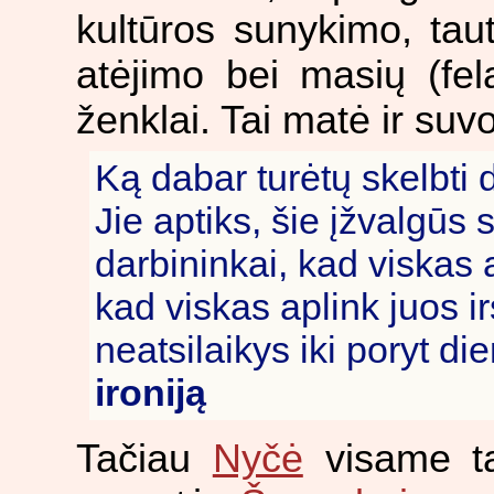
kultūros sunykimo, tau
atėjimo bei masių (fela
ženklai. Tai matė ir suv
Ką dabar turėtų skelbti d
Jie aptiks, šie įžvalgūs s
darbininkai, kad viskas 
kad viskas aplink juos i
neatsilaikys iki poryt d
ironiją
Tačiau
Nyčė
visame ta