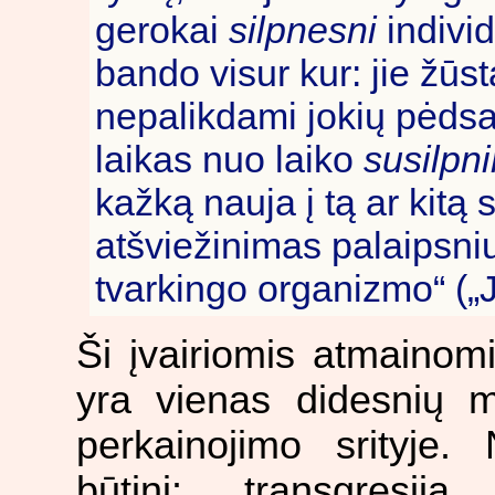
gerokai
silpnesni
individ
bando visur kur: jie žūs
nepalikdami jokių pėdsa
laikas nuo laiko
susilpn
kažką nauja į tą ar kitą 
atšviežinimas palaipsni
tvarkingo organizmo“ („J
Ši įvairiomis atmaino
yra vienas didesnių m
perkainojimo srityje. 
būtini: transgresija,