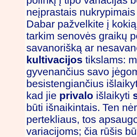
neįprastais nukrypimais 
Dabar pažvelkite į kokią
tarkim senovės graikų po
savanorišką ar nesavano
kultivacijos
tikslams: m
gyvenančius savo jėgo
besistengiančius išlaiky
kad jie
privalo
išlaikyti
būti išnaikintais. Ten nė
pertekliaus, tos apsaugo
variacijoms; čia rūšis bū