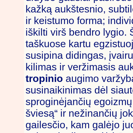
kažką aukštesnio, subtil
ir keistumo forma; individ
iškilti virš bendro lygio.
taškuose kartu egzistuoj
susipina didingas, įvairu
kilimas ir veržimasis a
tropinio
augimo varžybas
susinaikinimas dėl siautė
sproginėjančių egoizmų,
šviesą“ ir nežinančių jok
gailesčio, kam galėjo j