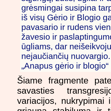
grėsmingai susipina tarp
iš visų Gėrio ir Blogio 
pavasario ir rudens vie
žavesio ir paslaptingum
ūgliams, dar neišeikvoj
nejaučiančių nuovargio.
„Anapus gėrio ir blogio“
Šiame fragmente pateik
savasties transgres
variacijos, nukrypimai 