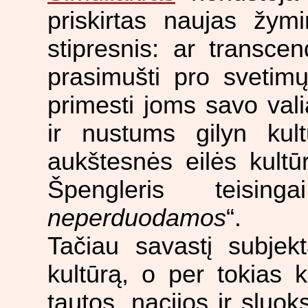
priskirtas naujas žym
stipresnis: ar transce
prasimušti pro svetimų
primesti joms savo val
ir nustums gilyn kul
aukštesnės eilės kultūr
Špengleris teising
neperduodamos
“.
Tačiau savastį subjek
kultūrą, o per tokias k
tautos, nacijos ir sluok