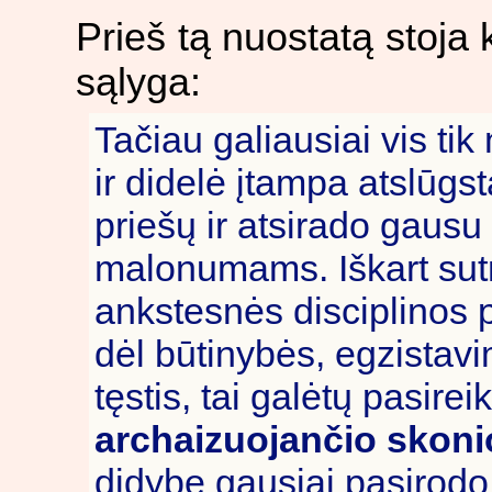
Prieš tą nuostatą stoja 
sąlyga:
Tačiau galiausiai vis ti
ir didelė įtampa atslūgs
priešų ir atsirado gausu
malonumams. Iškart sutrū
ankstesnės disciplinos 
dėl būtinybės, egzistavi
tęstis, tai galėtų pasireik
archaizuojančio skoni
didybe gausiai pasirodo 