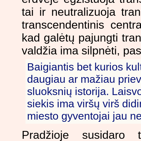
tai ir neutralizuoja tra
transcendentinis centr
kad galėtų pajungti tra
valdžia ima silpnėti, pas
Baigiantis bet kurios ku
daugiau ar mažiau priev
sluoksnių istorija. Lais
siekis ima viršų virš did
miesto gyventojai jau n
Pradžioje susidaro t