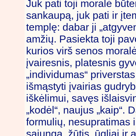
Juk pati toji moralė būte
sankaupą, juk pati ir įt
templę: dabar ji „atgyve
amžių. Pasiekta toji pavo
kurios virš senos moral
įvairesnis, platesnis gy
„individumas“ priverstas 
išmąstyti įvairias gudry
iškėlimui, savęs išlaisv
„kodėl“, naujus „kaip“. 
formulių, nesupratimas 
sąjungą, žūtis, ūgliai ir 