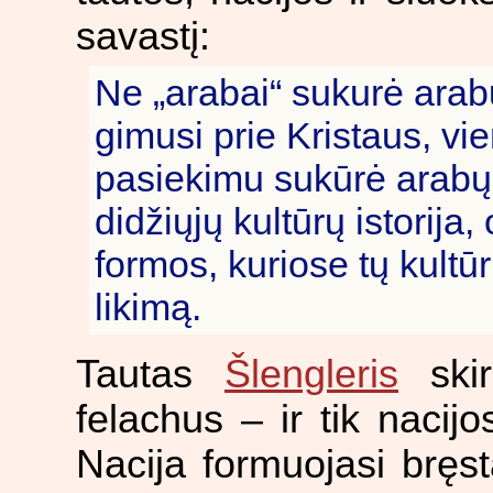
savastį:
Ne „arabai“ sukurė arabų
gimusi prie Kristaus, vi
pasiekimu sukūrė arabų t
didžiųjų kultūrų istorija,
formos, kuriose tų kult
likimą.
Tautas
Šlengleris
skir
felachus – ir tik nacijo
Nacija formuojasi bręs