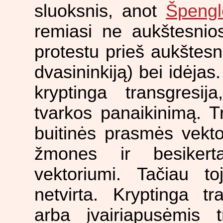
sluoksnis, anot
Špengl
remiasi ne aukštesnios
protestu prieš aukštesni
dvasininkiją) bei idėja
kryptinga transgresi
tvarkos panaikinimą. Tr
buitinės prasmės vektor
žmones ir besikerta
vektoriumi. Tačiau to
netvirta. Kryptinga t
arba įvairiapusėmis t