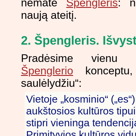
nematė
Špengleris
: n
naują ateitį.
2. Špengleris. Išvy
Pradėsime vienu pa
Špenglerio
konceptu,
saulėlydžiu“:
Vietoje „kosminio“ („es“
aukštosios kultūros tipu
stipri vieninga tendencij
Primityvios kultūros vid