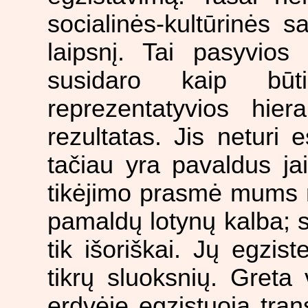
socialinės-kultūrinės s
laipsnį. Tai pasyvios t
susidaro kaip būti
reprezentatyvios hier
rezultatas. Jis neturi 
tačiau yra pavaldus jai
tikėjimo prasmė mums n
pamaldų lotynų kalba; si
tik išoriškai. Jų egzis
tikrų sluoksnių. Greta
erdvėje egzistuoja tran