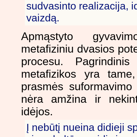
sudvasinto realizacija, i
vaizdą.
Apmąstyto gyvavim
metafiziniu dvasios pot
procesu. Pagrindinis
metafizikos yra tame,
prasmės suformavimo 
nėra amžina ir nekin
idėjos.
Į nebūtį nueina didieji 