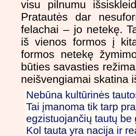
visu pilnumu išsisklei
Pratautės dar nesufor
felachai – jo netekę. T
iš vienos formos į ki
formos netekę žymimoj
būties savasties režima
neišvengiamai skatina i
Nebūna kultūrinės tautos,
Tai įmanoma tik tarp prat
egzistuojančių tautų be 
Kol tauta yra nacija ir re