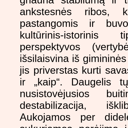
griauna stabilumą ir t
ankstesnės ribos, 
pastangomis ir buv
kultūrinis-istorini
perspektyvos (vertyb
išsilaisvina iš gimininė
jis priverstas kurti sa
ir „kaip“. Daugelis t
nusistovėjusios buit
destabilizacija, išk
Aukojamos per didel