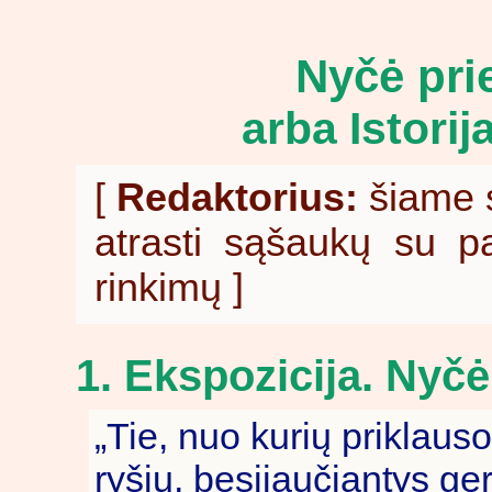
Nyčė pri
arba
Istorij
[
Redaktorius:
šiame st
atrasti sąšaukų su 
rinkimų ]
1. Ekspozicija. Nyčė
„Tie, nuo kurių priklauso
ryšių, besijaučiantys ger