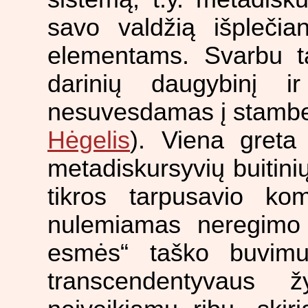
savo valdžią išplečia
elementams. Svarbu ta
darinių daugybinį i
nesuvesdamas į stambes
Hėgelis
). Viena greta
metadiskursyvių buitini
tikros tarpusavio ko
nulemiamas neregimo c
esmės“ taško buvim
transcendentyvaus 