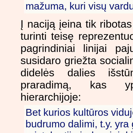
mažuma, kuri visų vardu p
Į naciją įeina tik ribot
turinti teisę reprezentu
pagrindiniai linijai p
susidaro griežta socialin
didelės dalies išst
praradimą, kas yp
hierarchijoje:
Bet kurios kultūros viduj
budrumo dalimi, t.y. yra