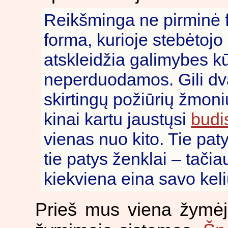
Reikšminga ne pirminė f
forma, kurioje stebėtojo
atskleidžia galimybes k
neperduodamos. Gili dva
skirtingų požiūrių žmoni
kinai kartu jaustųsi
budi
vienas nuo kito. Tie pat
tie patys ženklai – tačiau
kiekviena eina savo keli
Prieš mus viena žymėji