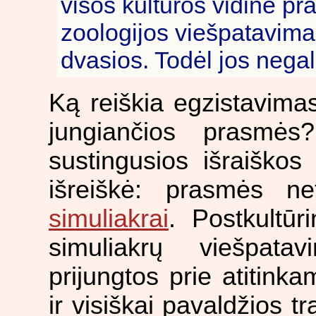
visos kultūros vidinė 
zoologijos viešpatavimas.
dvasios. Todėl jos negali
Ką reiškia egzistavimas
jungiančios prasmė
sustingusios išraiškos
išreiškė: prasmės ne
simuliakrai
. Postkultūri
simuliakrų viešpata
prijungtos prie atitin
ir visiškai pavaldžios