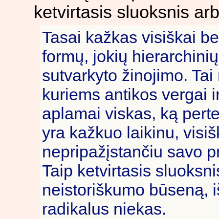
ketvirtasis sluoksnis ar
Tasai kažkas visiškai be
formų, jokių hierarchinių
sutvarkyto žinojimo. Tai 
kuriems antikos vergai ir
aplamai viskas, ką pert
yra kažkuo laikinu, visi
nepripažįstančiu savo pra
Taip ketvirtasis sluoksni
neistoriškumo būseną, i
radikalus niekas.