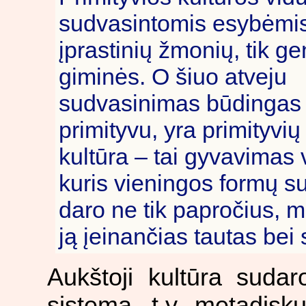
sudvasintomis esybėmis
įprastinių žmonių, tik gen
giminės. O šiuo atveju
sudvasinimas būdingas p
primityvu, yra primityvių
kultūra – tai gyvavimas
kuris vieningos formų su
daro ne tik papročius, mi
ją įeinančias tautas bei
Aukštoji kultūra sudar
sistemą, t.y. metadisku