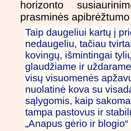
horizonto susiaurini
prasminės apibrėžtumo 
Taip daugeliui kartų į pr
nedaugeliu, tačiau tvirta
kovingų, išmintingai tyl
glaudžiame ir uždarame ra
visų visuomenės apžavų 
nuolatinė kova su visa
sąlygomis, kaip sakoma, 
tampa pastovus ir stabil
„Anapus gėrio ir blogio“