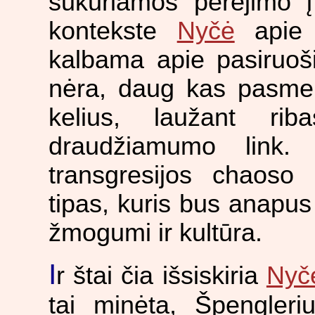
sukuriamos perėjimo į
kontekste
Nyčė
apie t
kalbama apie pasiruoši
nėra, daug kas pasmer
kelius, laužant rib
draudžiamumo link. 
transgresijos chaoso
tipas, kuris bus anapu
žmogumi ir kultūra.
I
r štai čia išsiskiria
Nyč
tai minėta, Špengleri