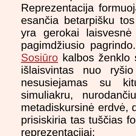
Reprezentacija formuoj
esančia betarpišku tos
yra gerokai laisvesnė 
pagimdžiusio pagrindo.
Sosiūro
kalbos ženklo s
išlaisvintas nuo ryši
nesusiejamas su ki
simuliakru, nurodanči
metadiskursinė erdvė, 
prisiskiria tas tuščias
reprezentacijai: