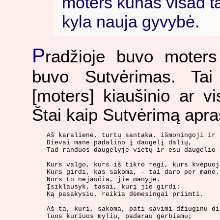
moters kūnas visad ta
kyla nauja gyvybė.
P
radžioje buvo moters
buvo Sutvėrimas. Tai 
[moters] kiaušinio ar 
Štai kaip Sutvėrimą apr
Aš karalienė, turtų santaka, išmoningoji ir 
Dievai mane padalino į daugelį dalių,

Tad randuos daugelyje vietų ir esu daugelio 
Kurs valgo, kurs iš tikro regi, kurs kvėpuoja
Kurs girdi, kas sakoma, - tai daro per mane.

Nors to nejaučia, jie manyje.

Įsiklausyk, tasai, kurį jie girdi:

Ką pasakysiu, reikia dėmesingai priimti.

Aš ta, kuri, sakoma, pati savimi džiuginu di
Tuos kuriuos myliu, padarau gerbiamu;
