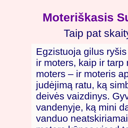
Moteriškasis S
Taip pat skait
Egzistuoja gilus ryši
ir moters, kaip ir tarp
moters – ir moteris a
judėjimą ratu, ką sim
deivės vaizdinys. Gy
vandenyje, ką mini da
vanduo neatskiriamai