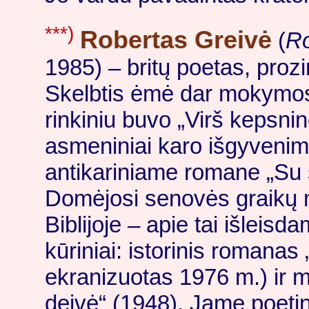
***)
Robertas Greivė
(
Ro
1985) – britų poetas, prozin
Skelbtis ėmė dar mokymosi
rinkiniu buvo „Virš kepsnin
asmeniniai karo išgyvenima
antikariniame romane „Su š
Domėjosi senovės graikų mi
Biblijoje – apie tai išleis
kūriniai: istorinis romanas
ekranizuotas 1976 m.) ir mi
deivė“ (1948). Jame poetinė