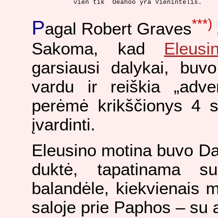
***)
P
agal Robert Graves
Sakoma, kad
Eleusi
garsiausi dalykai, buv
vardu ir reiškia „adve
perėmė krikščionys 4 s
įvardinti.
Eleusino motina buvo Da
duktė, tapatinama 
balandėle, kiekvienais m
saloje prie Paphos – su a