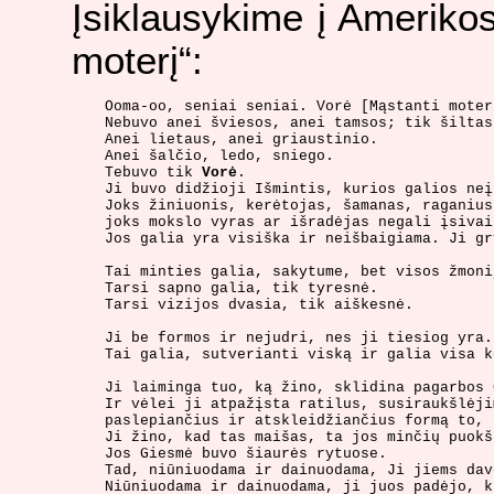
Įsiklausykime į Ameriko
moterį“:
Ooma-oo, seniai seniai. Vorė [Mąstanti moter
Nebuvo anei šviesos, anei tamsos; tik šiltas
Anei lietaus, anei griaustinio.

Anei šalčio, ledo, sniego.

Tebuvo tik 
Vorė
.

Ji buvo didžioji Išmintis, kurios galios neį
Joks žiniuonis, kerėtojas, šamanas, raganius
joks mokslo vyras ar išradėjas negali įsivai
Jos galia yra visiška ir neišbaigiama. Ji gr
Tai minties galia, sakytume, bet visos žmoni
Tarsi sapno galia, tik tyresnė.

Tarsi vizijos dvasia, tik aiškesnė.

Ji be formos ir nejudri, nes ji tiesiog yra.

Tai galia, sutverianti viską ir galia visa k
Ji laiminga tuo, ką žino, sklidina pagarbos 
Ir vėlei ji atpažįsta ratilus, susiraukšlėji
paslepiančius ir atskleidžiančius formą to, 
Ji žino, kad tas maišas, ta jos minčių puokš
Jos Giesmė buvo šiaurės rytuose.

Tad, niūniuodama ir dainuodama, Ji jiems dav
Niūniuodama ir dainuodama, ji juos padėjo, k