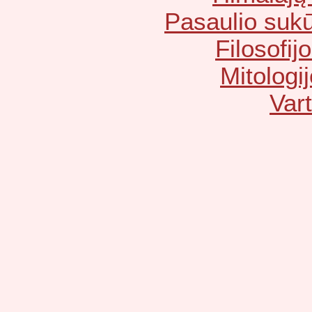
Pasaulio sukū
Filosofij
Mitologij
Vart