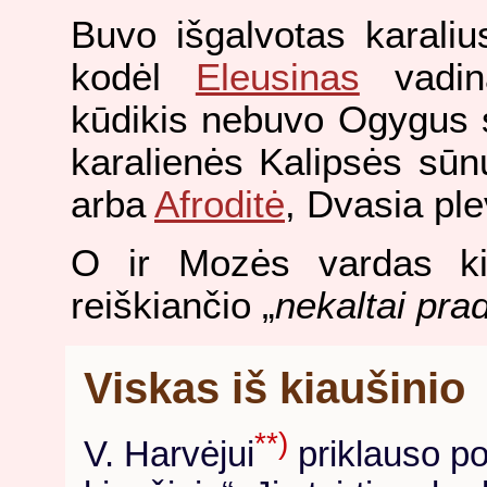
Buvo išgalvotas karaliu
kodėl
Eleusinas
vadi
kūdikis nebuvo Ogygus 
karalienės Kalipsės sūnu
arba
Afroditė
, Dvasia pl
O ir Mozės vardas kil
reiškiančio „
nekaltai pra
Viskas iš kiaušinio
**)
V. Harvėjui
priklauso po