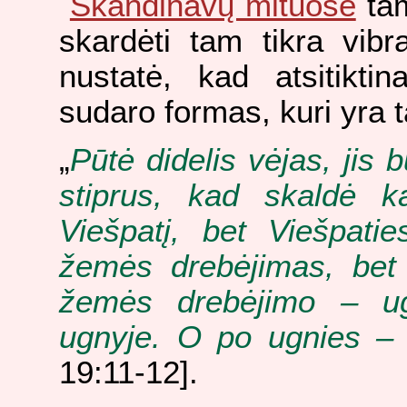
Skandinavų mituose
tam
skardėti tam tikra vibr
nustatė, kad atsitikti
sudaro formas, kuri yra t
„
Pūtė didelis vėjas, jis 
stiprus, kad skaldė ka
Viešpatį, bet Viešpati
žemės drebėjimas, bet
žemės drebėjimo – ug
ugnyje. O po ugnies – 
19:11-12].