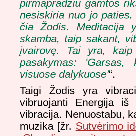
pirmapradžiu gamtos riks
nesiskiria nuo jo paties
čia Žodis. Meditacija 
skamba, taip sakant, v
įvairovę. Tai yra, kaip
pasakymas: 'Garsas, k
visuose dalykuose'
“.
Taigi Žodis yra vibrac
vibruojanti Energija i
vibracija. Nenuostabu, k
muzika [žr.
Sutvėrimo id