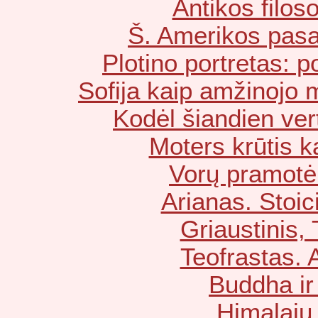
Antikos filosof
Š. Amerikos pasau
Plotino portretas: 
Sofija kaip amžinojo 
Kodėl šiandien vert
Moters krūtis k
Vorų pramotė
Arianas. Stoic
Griaustinis, 
Teofrastas. 
Buddha ir
Himalajų