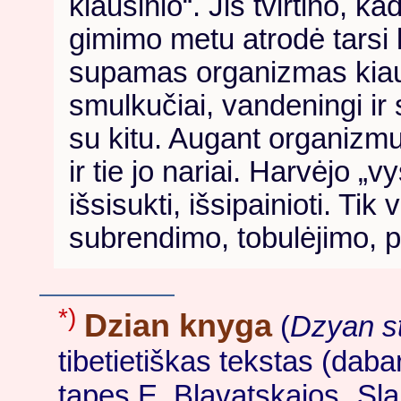
kiaušinio“. Jis tvirtino, 
gimimo metu atrodė tarsi 
supamas organizmas kiauš
smulkučiai, vandeningi ir
su kitu. Augant organizmui
ir tie jo nariai. Harvėjo „
išsisukti, išsipainioti. Tik
subrendimo, tobulėjimo, 
*)
Dzian knyga
(
Dzyan s
tibetietiškas tekstas (dab
tapęs E. Blavatskajos „Sla