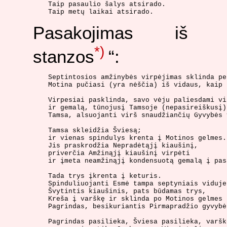
Taip pasaulio šalys atsirado.

Pasakojimas iš „
*)
stanzos
“:
Septintosios amžinybės virpėjimas sklinda pe
Motina pučiasi (yra nėščia) iš vidaus, kaip 
Virpesiai pasklinda, savo vėju paliesdami vi
ir gemalą, tūnojusį Tamsoje (nepasireiškusį);
Tamsa, alsuojanti virš snaudžiančių Gyvybės 
Tamsa skleidžia Šviesą;

ir vienas spindulys krenta į Motinos gelmes.

Jis praskrodžia Nepradėtąjį kiaušinį,

priverčia Amžinąjį kiaušinį virpėti

ir įmeta neamžinąjį kondensuotą gemalą į pas
Tada trys įkrenta į keturis.

Spinduliuojanti Esmė tampa septyniais viduje
Švytintis kiaušinis, pats būdamas trys,

Kreša į varškę ir sklinda po Motinos gelmes

Pagrindas, besikuriantis Pirmapradžio gyvybė
Pagrindas pasilieka, Šviesa pasilieka, varšk