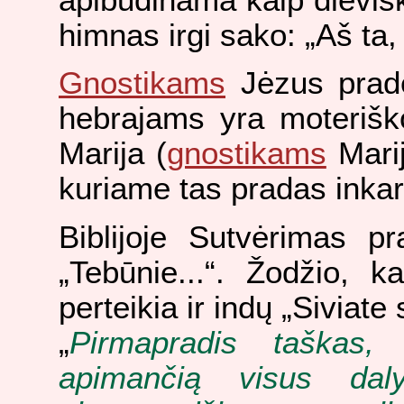
himnas irgi sako: „Aš ta,
Gnostikams
Jėzus pradė
hebrajams yra moterišk
Marija (
gnostikams
Marij
kuriame tas pradas inkar
Biblijoje Sutvėrimas p
„Tebūnie...“. Žodžio, 
perteikia ir indų „Siviate 
„
Pirmapradis taškas, 
apimančią visus daly