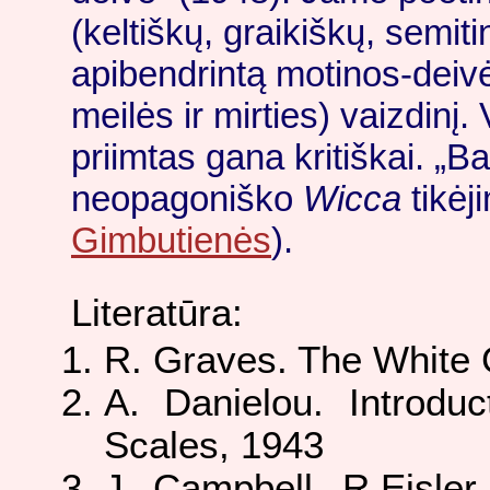
(keltiškų, graikiškų, semitin
apibendrintą motinos-deivė
meilės ir mirties) vaizdinį.
priimtas gana kritiškai. „Ba
neopagoniško
Wicca
tikėj
Gimbutienės
).
Literatūra:
R. Graves. The White
A. Danielou. Introdu
Scales, 1943
J. Campbell, R.Eisler