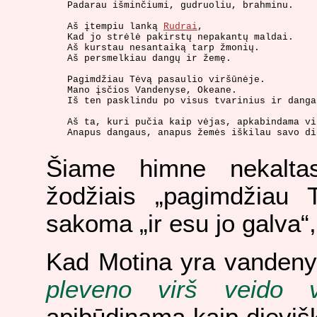
Padarau išminčiumi, gudruoliu, brahminu.

Aš įtempiu lanką 
Rudrai
,

Kad jo strėlė pakirstų nepakantų maldai. 

Aš kurstau nesantaiką tarp žmonių.

Aš persmelkiau dangų ir žemę.

Pagimdžiau Tėvą pasaulio viršūnėje.

Mano įsčios Vandenyse, Okeane.

Iš ten pasklindu po visus tvarinius ir danga
Aš ta, kuri pučia kaip vėjas, apkabindama vi
Anapus dangaus, anapus žemės iškilau savo di
Šiame himne nekaltas
žodžiais „pagimdžiau T
sakoma „ir esu jo galva“, 
Kad Motina yra vandenyse
pleveno virš veido 
apibūdinama kaip dieviš