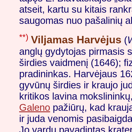
atseit, kartu su kitais rank
saugomas nuo pašalinių a
**)
Viljamas Harvėjus
(
W
anglų gydytojas pirmasis s
širdies vaidmenį (1646); fi
pradininkas. Harvėjaus 16
gyvūnų širdies ir kraujo jud
kritikos lavina mokslininkų
Galeno
pažiūrų, kad krauj
ir juda venomis pasibaig
Jo vardu pavadintas krate