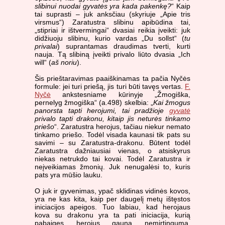
slibinui nuodai gyvatės yra kada pakenkę?
“ Kaip
tai suprasti – juk anksčiau (skyriuje „Apie tris
virsmus“) Zaratustra slibinu apibūdina tai,
„stipriai ir ištvermingai“ dvasiai reikia įveikti: juk
didžiuoju slibinu, kurio vardas „Du sollst“ (
tu
privalai
) suprantamas draudimas tverti, kurti
nauja. Tą slibiną įveikti privalo liūto dvasia „Ich
will“ (
aš noriu
).
Šis prieštaravimas paaiškinamas ta pačia Nyčės
formule: jei turi priešą, jis turi būti tavęs vertas.
F.
Nyčė
ankstesniame kūrinyje „Žmogiška,
pernelyg žmogiška“ (a.498) skelbia: „
Kai žmogus
panorsta tapti herojumi, tai pradžioje
gyvatė
privalo tapti drakonu, kitaip jis neturės tinkamo
priešo
“. Zaratustra herojus, tačiau niekur nemato
tinkamo priešo. Todėl visada kaunasi tik pats su
savimi – su Zaratustra-drakonu. Būtent todėl
Zaratustra dažniausiai vienas, o atsiskyrus
niekas netrukdo tai kovai. Todėl Zaratustra ir
neįveikiamas žmonių. Juk nenugalėsi to, kuris
pats yra mūšio lauku.
O juk ir gyvenimas, ypač sklidinas vidinės kovos,
yra ne kas kita, kaip per daugelį metų ištęstos
iniciacijos apeigos. Tuo labiau, kad herojaus
kova su drakonu yra ta pati iniciacija, kurią
pabaigęs herojus gauna nemirtingumą.