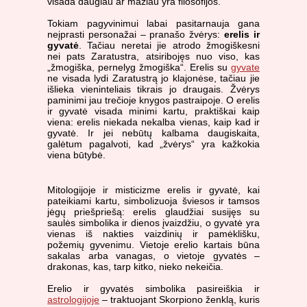
visada daugiau ar mažiau yra filosofijos.
Tokiam pagyvinimui labai pasitarnauja gana
neįprasti personažai – pranašo žvėrys:
erelis ir
gyvatė
. Tačiau neretai jie atrodo žmogiškesni
nei pats Zaratustra, atsiribojęs nuo viso, kas
„žmogiška, pernelyg žmogiška“. Erelis su
gyvate
ne visada lydi Zaratustrą jo klajonėse, tačiau jie
išlieka vieninteliais tikrais jo draugais. Žvėrys
paminimi jau trečioje knygos pastraipoje. O erelis
ir gyvatė visada minimi kartu, praktiškai kaip
viena: erelis niekada nekalba vienas, kaip kad ir
gyvatė. Ir jei nebūtų kalbama daugiskaita,
galėtum pagalvoti, kad „žvėrys“ yra kažkokia
viena būtybė.
Mitologijoje ir misticizme erelis ir gyvatė, kai
pateikiami kartu, simbolizuoja šviesos ir tamsos
jėgų priešpriešą: erelis glaudžiai susijęs su
saulės simbolika ir dienos įvaizdžiu, o gyvatė yra
vienas iš nakties vaizdinių ir pamėklišku,
požemių gyvenimu. Vietoje erelio kartais būna
sakalas arba vanagas, o vietoje gyvatės –
drakonas, kas, tarp kitko, nieko nekeičia.
Erelio ir gyvatės simbolika pasireiškia ir
astrologijoje
– traktuojant Skorpiono ženklą, kuris