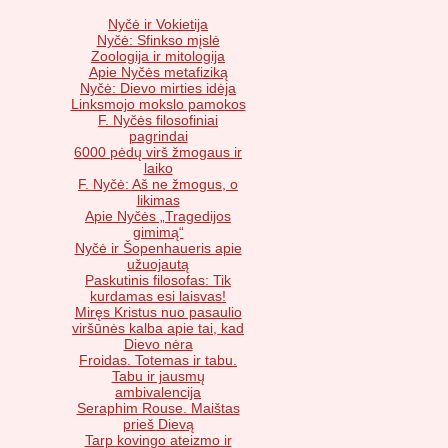
Nyčė ir Vokietija
Nyčė: Sfinkso mįslė
Zoologija ir mitologija
Apie Nyčės metafiziką
Nyčė: Dievo mirties idėja
Linksmojo mokslo pamokos
F. Nyčės filosofiniai
pagrindai
6000 pėdų virš žmogaus ir
laiko
F. Nyčė: Aš ne žmogus, o
likimas
Apie Nyčės „Tragedijos
gimimą“
Nyčė ir Šopenhaueris apie
užuojautą
Paskutinis filosofas: Tik
kurdamas esi laisvas!
Miręs Kristus nuo pasaulio
viršūnės kalba apie tai, kad
Dievo nėra
Froidas. Totemas ir tabu.
Tabu ir jausmų
ambivalencija
Seraphim Rouse. Maištas
prieš Dievą
Tarp kovingo ateizmo ir