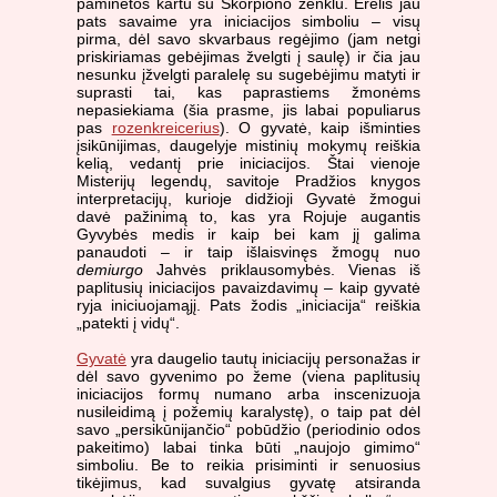
paminėtos kartu su Skorpiono ženklu. Erelis jau
pats savaime yra iniciacijos simboliu – visų
pirma, dėl savo skvarbaus regėjimo (jam netgi
priskiriamas gebėjimas žvelgti į saulę) ir čia jau
nesunku įžvelgti paralelę su sugebėjimu matyti ir
suprasti tai, kas paprastiems žmonėms
nepasiekiama (šia prasme, jis labai populiarus
pas
rozenkreicerius
). O gyvatė, kaip išminties
įsikūnijimas, daugelyje mistinių mokymų reiškia
kelią, vedantį prie iniciacijos. Štai vienoje
Misterijų legendų, savitoje Pradžios knygos
interpretacijų, kurioje didžioji Gyvatė žmogui
davė pažinimą to, kas yra Rojuje augantis
Gyvybės medis ir kaip bei kam jį galima
panaudoti – ir taip išlaisvinęs žmogų nuo
demiurgo
Jahvės priklausomybės. Vienas iš
paplitusių iniciacijos pavaizdavimų – kaip gyvatė
ryja iniciuojamąjį. Pats žodis „iniciacija“ reiškia
„patekti į vidų“.
Gyvatė
yra daugelio tautų iniciacijų personažas ir
dėl savo gyvenimo po žeme (viena paplitusių
iniciacijos formų numano arba inscenizuoja
nusileidimą į požemių karalystę), o taip pat dėl
savo „persikūnijančio“ pobūdžio (periodinio odos
pakeitimo) labai tinka būti „naujojo gimimo“
simboliu. Be to reikia prisiminti ir senuosius
tikėjimus, kad suvalgius gyvatę atsiranda