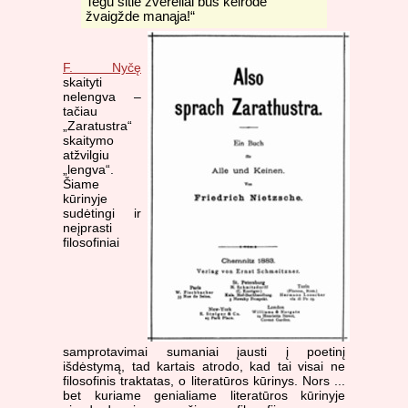
Tegu šitie žvėreliai bus kelrode
žvaigžde manąja!“
F. Nyčę
skaityti
nelengva –
tačiau
„Zaratustra“
skaitymo
atžvilgiu
„lengva“.
Šiame
kūrinyje
sudėtingi ir
neįprasti
filosofiniai
samprotavimai sumaniai įausti į poetinį
išdėstymą, tad kartais atrodo, kad tai visai ne
filosofinis traktatas, o literatūros kūrinys. Nors ...
bet kuriame genialiame literatūros kūrinyje