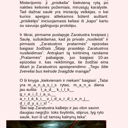
Misterijomis: ji „prisikelia“ kiekvieną rytą po
nakties kelionės požemiais, mirusiųjų karalyste.
Tad dažnai saulė yra iniciacijų veikėjas, o kai
kurios apeigos atliekamos būtent auštant:
„prisikėlęs“ iniciuojamasis keliasi iš „kapo“ kartu
su savuoju galinguoju prototipu.
Ir tikrai, pirmame puslapyje Zaratustra kreipiasi į
Saulę, sušukdamas, kad jis privalo „nusileisti“ ir
pirmasis „Zaratustros pratarmės“ epizodas
baigiasi žodžiais „Šitaip prasidėjo Zaratustros
nusileidimas“. Antrąkart tą tvirtinimą randame
„Pratarmės“ pabaigoje, juo baigiasi 10-as
epizodas ir, kas reikšminga, tie žodžiai eina
iškart jo Zaratustros apsisprendimo: „
Tegu šitie
žvėreliai bus kelrode žvaigžde manąja!
"
O ši knyga „kiekvienam ir niekam“ baigiasi: „Tatai
yra m_a_n_a_s_i_s rytas, m_a_n_a diena
jau aušta: t_a_d__ k_i_l_k__
g_r_e_i_č_i_a_u,__
a_r_t_ė_k_i,__v_i_d_u_r_d_i_e_n_į__
d_i_d_y_s_i_s! " -
Štai taip Zaratustra kalbėjo ir jau olon savon
daugiau negrįžo: toks švytintis, stiprus, lyg ryto
saulė, kuri iš už tamsių kalnynų teka“.