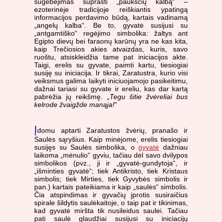
sugebėjimas suprasti „paukščių kalbą“ –
ezoterinėje tradicijoje reiškiantis ypatingą
informacijos perdavimo būdą, kartais vadinamą
„angelų kalba“. Be to, gyvatė susijusi su
„antgamtiško“ regėjimo simbolika: žaltys ant
Egipto dievų bei faraonų karūnų yra ne kas kita,
kaip Trečiosios akies atvaizdas, kuris, savo
ruoštu, atsiskleidžia tame pat iniciacijos akte.
Taigi, erelis su gyvate, paimti kartu, tiesiogiai
susiję su iniciacija. Ir tikrai, Zaratustra, kurio visi
veiksmus galima laikyti iniciuojamojo pasikeitimu,
dažnai tariasi su gyvate ir ereliu, kas dar kartą
pabrėžia jų reikšmę. „
Tegu šitie žvėreliai bus
kelrode žvaigžde manąja!
"
Į
domu aptarti Zaratustos žvėrių, pranašo ir
Saulės sąryšius. Kaip minėjome, erelis tiesiogiai
susijęs su Saulės simbolika, o
gyvatė
dažniau
laikoma „mėnulio“ gyviu, tačiau dėl savo dvilypos
simbolikos (pvz., ji ir „gyvatė-gundytoja“, ir
„išminties gyvatė“; tiek Antikristo, tiek Kristaus
simbolis; tiek Mirties, tiek Gyvybės simbolis ir
pan.) kartais pateikiama ir kaip „saulės“ simbolis.
Čia atspindimas ir gyvačių įprotis susiraičius
spirale šildytis saulėkaitoje, o taip pat ir tikinimas,
kad gyvatė miršta tik nusileidus saulei. Tačiau
pati saulė glaudžiai susijusi su iniciacijų