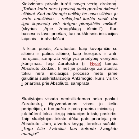
Kiekvienas privalo turėti savęs vertą drakoną:
„
Tačiau kada nors į pasaulį ateis gerokai didesni
slibinai. Kad antžmogis neliktų be savo slibino, jo
verto antslibinio, - reikia,kad karšta saulė dar
ilgai liepsnotų virš drėgno pirmykščio miško!
“
(skyrius „Apie žmogiškąją išmintį“). Kuo
baisesnis tavo priešas, tuo aukštesnis iniciacijos
laipsnis – ir atvirkščiai.
Iš kitos pusės, Zaratustos, kaip kovojančio su
slibinu ir paties slibino, kaip herojaus ir anti-
herojaus, samprata vėlgi yra priešybių vienybės
įkūnijimas. Taip Zaratustra (ir
Nyčė
) tampa
Absoliuto Žodžiu. Ir net jei pradžioje Zaratustra
tokiu nėra, iniciacijos proceso metu jame
galutinai susikristalizuoja Antžmogio, kuris vis tik
jį priartina prie Absoliuto, samprata.
Skaitytojas visada neatsilikdamas seka paskui
Zaratustrą, išgyvendamas visas jo kelio
peripetijas, o tuo pačiu ir pats praeina iniciaciją –
juk būtent tokia tikrųjų iniciacijos tekstų paskirtis.
Taip skaitytojas teksto dėka pats priartėja prie
Absoliuto. Jam, atvertus knygą, tereikia sušukti:
„
Tegu šitie žvėreliai bus kelrode žvaigžde
manąja!
"