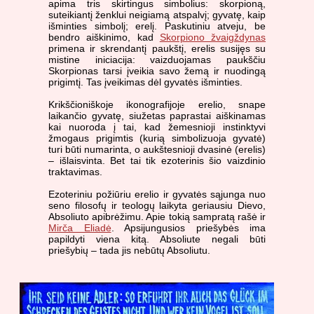
apima tris skirtingus simbolius: skorpioną,
suteikiantį ženklui neigiamą atspalvį; gyvatę, kaip
išminties simbolį; erelį. Paskutiniu atveju, be
bendro aiškinimo, kad
Skorpiono žvaigždynas
primena ir skrendantį paukštį, erelis susijęs su
mistine iniciacija: vaizduojamas paukščiu
Skorpionas tarsi įveikia savo žemą ir nuodingą
prigimtį. Tas įveikimas dėl gyvatės išminties.
Krikščioniškoje ikonografijoje erelio, snape
laikančio gyvatę, siužetas paprastai aiškinamas
kai nuoroda į tai, kad žemesnioji instinktyvi
žmogaus prigimtis (kurią simbolizuoja gyvatė)
turi būti numarinta, o aukštesnioji dvasinė (erelis)
– išlaisvinta. Bet tai tik ezoterinis šio vaizdinio
traktavimas.
Ezoteriniu požiūriu erelio ir gyvatės sąjunga nuo
seno filosofų ir teologų laikyta geriausiu Dievo,
Absoliuto apibrėžimu. Apie tokią sampratą rašė ir
Mirča Eliadė
. Apsijungusios priešybės ima
papildyti viena kitą. Absoliute negali būti
priešybių – tada jis nebūtų Absoliutu.