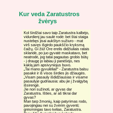
Kur veda Zaratustros
žvėrys
Kol širdžiai savo taip Zaratustra kalbėjo,
vidurdienį jau saulė rodė: bet štai staiga
nustebęs jisai aukštyn sužiuro - mat
virš savęs išgirdo paukščio kryksmą
čaižų. Gi žiū! Ore erelis didžiuliais ratais
sklandė, po juo gyvatė maskatavo, bet
neatrodė, jog tatai pagautas grobis būtų
- į draugę jo labiau ji panėšėjo, nes
kaklą jam apsivyniojus buvo.
„Tai mano gyvulėliai!“ - Zaratustra balsu
pasakė ir iš visos širdies jis džiaugės.
„Visam pasauly išdidžiausias ir visame
pasaulyje gudriausia: abu jie į žvalgybą
išsirengė.
Jie nori sužinoti, ar gyvas dar
Zaratustra. Išties, ar aš tikrai dar
gyvas?
Man tarp žmonių, kaip patyrimas rodo,
pavojingiau nei su žvėrim gyventi;
grėsmingas tavo kelias, Zaratustra.