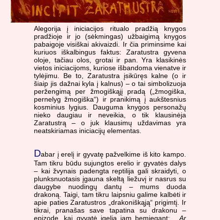
Alegorija į iniciacijos ritualo pradžią knygos
pradžioje ir jo (sėkmingas) užbaigimą knygos
pabaigoje visiškai akivaizdi. Ir čia priminsime kai
kuriuos iškalbingus faktus: Zaratustra gyvena
oloje, tačiau olos, grotai ir pan. Yra klasikinės
vietos iniciacijoms, kuriose išbandoma vienatve ir
tylėjimu. Be to, Zaratustra įsikūręs kalne (o ir
šiaip jis dažnai kyla į kalnus) – o tai simbolizuoja
peržengimą per žmogiškąjį pradą („žmogiška,
pernelyg žmogiška“) ir pranikimą į aukštesnius
kosminius lygius. Dauguma knygos personažų
nieko daugiau ir neveikia, o tik klausinėja
Zaratustrą – o juk klausimų uždavimas yra
neatskiriamas iniciacijų elementas.
D
abar į erelį ir gyvatę pažvelkime iš kito kampo.
Tam tikru būdu sujungtos erelio ir gyvatės dalys
– kai žvynais padengta reptilija gali skraidyti, o
plunksnuotasis įgauna skeltą liežuvį ir nasrus su
daugybe nuodingų dantų – mums duoda
drakoną. Taigi, tam tikru laipsniu galime kalbėti ir
apie paties Zaratustros „drakoniškąją“ prigimtį. Ir
tikrai, pranašas save tapatina su drakonu –
epizode, kai gyvatė įgelia jam bemiegant: „
Ar