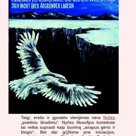
Taigi, erelio ir gyvatės vienijimas nėra
Nyčės
„poetiniu išradimu“. Nyčės filosofijos kontekste
tai reikia suprasti kaip buvimą „anapus gėrio ir
blogio“. Bet dar grįžkime prie iniciacijos,