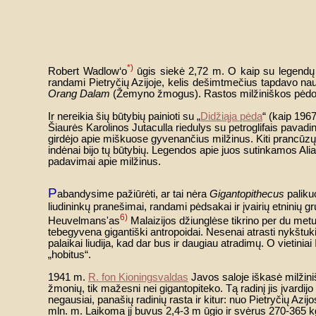
*)
Robert Wadlow‘o
ūgis siekė 2,72 m. O kaip su legendų 
randami Pietryčių Azijoje, kelis dešimtmečius tapdavo nau
Orang Dalam
(Žemyno žmogus). Rastos milžiniškos pėdos 
Ir nereikia šių būtybių painioti su „
Didžiąja pėda
“ (kaip 196
Šiaurės Karolinos Jutaculla riedulys su petroglifais pavadi
girdėjo apie miškuose gyvenančius milžinus. Kiti prancūzų ty
indėnai bijo tų būtybių. Legendos apie juos sutinkamos Ali
padavimai apie milžinus.
P
abandysime pažiūrėti, ar tai nėra
Gigantopithecus
paliku
liudininkų pranešimai, randami pėdsakai ir įvairių etninių g
6)
Heuvelmans'as
Malaizijos džiunglėse tikrino per du met
tebegyvena gigantiški antropoidai. Nesenai atrasti nykštuk
palaikai liudija, kad dar bus ir daugiau atradimų. O vietinia
„hobitus“.
1941 m.
R. fon Kioningsvaldas
Javos saloje iškasė milžini
žmonių, tik mažesni nei gigantopiteko. Tą radinį jis įvardijo
negausiai, panašių radinių rasta ir kitur: nuo Pietryčių Az
mln. m. Laikoma jį buvus 2,4-3 m ūgio ir svėrus 270-365 k