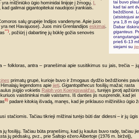
tai buvo plau
s
yra milžiniūko ūgio hominidai linijoje į žmogų.
I.
kad tai ant d
ą, kad galimai gigantopitekai naudojosi įrankiais.
beždžionė. 
(atsistojusi 
e Comoros salų grupėje Indijos vandenyne. Apie juos
yra 1,8 m ūgi
 yra net Havajuose). Juos mini Grenlandijos
eskimai
.
Dabar išskiri
**)
giganteus
. P
'as
, požiūrį į dabartinę jų būklę gožia senovės
orangutanga
prieš 6-13 m
siejami su
jie
– folkloras, antra – pranešimai apie susitikimus su jais, trečia – jų p
cines
primatų grupė, kurioje buvo ir žmogaus dydžio beždžionės pavi
du Himalajų legendoms apie
jietį
.
Gigantopithecus
fosilijų mažai; rasta
aulus įsigijo vokietis
Ralph von Koenigswald‘as
, turėjęs įprotį apžiūrin
, kuriuos vaistininkai malė vaistams. Iš danties jis nusprendė, kad jei
8)
‘as
padarė kitokią išvadą, manęs, kad jie priklauso milžiniško ūgio 
stačiomis. Tačiau tikrieji milžinai turėjo būti dar didesni – ir jų ūgis
 jų fosilijų. Tačiau būta pranešimų, kad jų kaulus buvo radę, tačiau jie
sta jų pėdsakų, pvz., prie Šaltojo ežero Albertoje (1976 m. birželį),