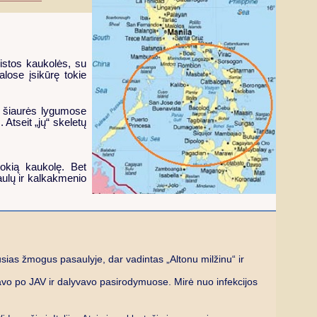
istos kaukolės, su
alose įsikūrę tokie
r šiaurės lygumose
Atseit „jų“ skeletų
tokią kaukolę. Bet
aulų ir kalkakmenio
ias žmogus pasaulyje, dar vadintas „Altonu milžinu“ ir
vo po JAV ir dalyvavo pasirodymuose. Mirė nuo infekcijos