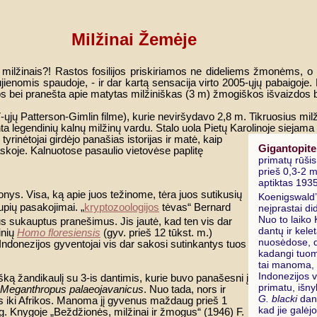
Milžinai Žemėje
milžinais?! Rastos fosilijos priskiriamos ne dideliems žmonėms, 
jienomis spaudoje, - ir dar kartą sensacija virto 2005-ųjų pabaigoje.
bei pranešta apie matytas milžiniškas (3 m) žmogiškos išvaizdos 
7-ųjų Patterson-Gimlin filme), kurie neviršydavo 2,8 m. Tikruosius mil
nta legendinių kalnų milžinų vardu. Stalo uola Pietų Karolinoje siejam
rinėtojai girdėjo panašias istorijas ir matė, kaip
Gigantopit
askoje. Kalnuotose pasaulio vietovėse paplitę
primatų rūšis,
prieš 0,3-2 
aptiktas 193
onys. Visa, ką apie juos težinome, tėra juos sutikusių
Koenigswald
rupių pasakojimai. „
kryptozoologijos
tėvas“ Bernard
neįprastai di
Nuo to laiko 
us sukauptus pranešimus. Jis jautė, kad ten vis dar
dantų ir kele
inių
Homo floresiensis
(gyv. prieš 12 tūkst. m.)
nuosėdose, d
i Indonezijos gyventojai vis dar sakosi sutinkantys tuos
kadangi tuome
tai manoma,
Indonezijos 
šką žandikaulį su 3-is dantimis, kurie buvo panašesni į
primatu, išny
Meganthropus palaeojavanicus
. Nuo tada, nors ir
G. blacki
dant
ijos iki Afrikos. Manoma jį gyvenus maždaug prieš 1
kad jie galėj
g. Knygoje „Beždžionės, milžinai ir žmogus“ (1946) F.