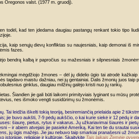
os Oregonos valst. (1977 m. gruodį).
n todėl, kad ten įdedama daugiau pastangų renkant tokio tipo liudi
ijoje.
ija, kaip senųjų dievų konfliktas su naujesniais, kaip demonai iš mir
nėmis fazes.
ėjo bendrą kalbą ir papročius su mažesniais ir silpnesniais žmonėm
kmingai mėgdžiojo žmones – dėl jų didelio ūgio tai atrodė kažkaip a
 tapdavo maistu dažniau, nei jų gentainiai. Dalis žmonių juos taip pat l
bulesnius ginklus, daugiau milžinų galėjo kristi nuo jų rankų.
etas. Šiandien jie gali būti laikomi primityviais lyginant su mūsų prot
rotėvius, nes išmoko vengti susidūrimų su žmonėmis.
. Tai leidžia iškelti tokią teoriją, besiremiančią prielaida apie 2 tūkst
ais; jie buvo aukšti, 7-9 pėdų aukščio, o kai kurie siekė ir 12 pėdų ir
puses: šiaurę, pietus, rytus ir vakarus.
Jų užkariavimai šiaurės ir piet
sni – ir abiem atvejais jie pasiekė Ameriką. Kai ten tie du srautai susi
ens
, jų ūgis mažėjo. Jie jau nebuvo taip smarkiai pranašesni už žmo
o istorijoje, religijoje ir kultūroje. Skaitykite
Tais laikais Žemėje gyveno