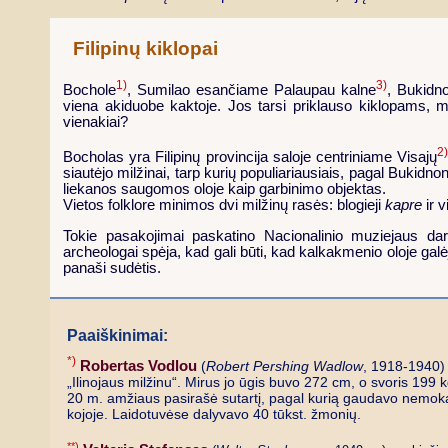
Filipinų kiklopai
1)
3)
Bochole
, Sumilao esančiame Palaupau kalne
, Bukidn
viena akiduobe kaktoje. Jos tarsi priklauso kiklopams, mit
vienakiai?
2
Bocholas yra Filipinų provincija saloje centriniame Visajų
siautėjo milžinai, tarp kurių populiariausiais, pagal Bukidn
liekanos saugomos oloje kaip garbinimo objektas.
Vietos folklore minimos dvi milžinų rasės: blogieji
kapre
ir v
Tokie pasakojimai paskatino Nacionalinio muziejaus da
archeologai spėja, kad gali būti, kad kalkakmenio oloje ga
panaši sudėtis.
Paaiškinimai:
*)
Robertas Vodlou
(
Robert Pershing Wadlow
, 1918-1940) 
„Ilinojaus milžinu“. Mirus jo ūgis buvo 272 cm, o svoris 199 k
20 m. amžiaus pasirašė sutartį, pagal kurią gaudavo nemoka
kojoje. Laidotuvėse dalyvavo 40 tūkst. žmonių.
**)