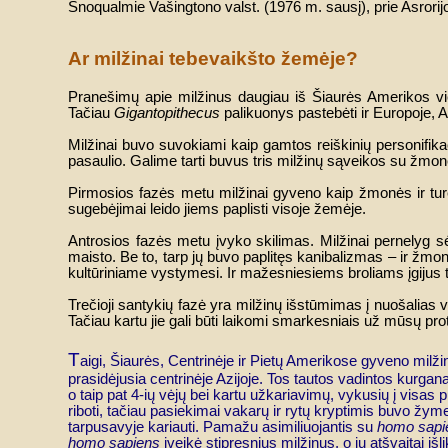
Snoqualmie Vašingtono valst. (1976 m. sausį), prie Asrorij
Ar milžinai tebevaikšto žemėje?
Pranešimų apie milžinus daugiau iš Šiaurės Amerikos vie
Tačiau
Gigantopithecus
palikuonys pastebėti ir Europoje, Az
Milžinai buvo suvokiami kaip gamtos reiškinių personifikac
pasaulio. Galime tarti buvus tris milžinų sąveikos su žmo
Pirmosios fazės metu milžinai gyveno kaip žmonės ir tur
sugebėjimai leido jiems paplisti visoje žemėje.
Antrosios fazės metu įvyko skilimas. Milžinai pernelyg sė
maisto. Be to, tarp jų buvo paplitęs kanibalizmas – ir žmonės
kultūriniame vystymesi. Ir mažesniesiems broliams įgijus to
Trečioji santykių fazė yra milžinų išstūmimas į nuošalias vi
Tačiau kartu jie gali būti laikomi smarkesniais už mūsų p
T
aigi, Šiaurės, Centrinėje ir Pietų Amerikose gyveno milžinų
prasidėjusia centrinėje Azijoje. Tos tautos vadintos kurgan
o taip pat 4-ių vėjų bei kartu užkariavimų, vykusių į visas 
riboti, tačiau pasiekimai vakarų ir rytų kryptimis buvo žyme
tarpusavyje kariauti. Pamažu asimiliuojantis su
homo sapi
homo sapiens
įveikė stipresnius milžinus, o jų atšvaitai išlik