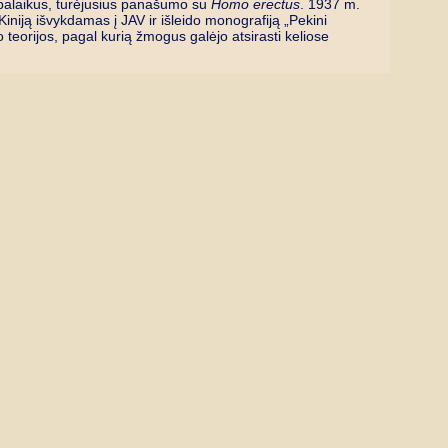
alaikus, turėjusius panašumo su
Homo erectus
. 1937 m.
niją išvykdamas į JAV ir išleido monografiją „Pekini
eorijos, pagal kurią žmogus galėjo atsirasti keliose