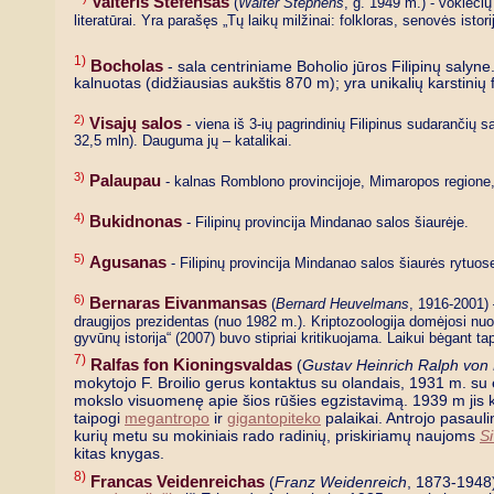
Valteris Stefensas
(
Walter Stephens
, g. 1949 m.) - vokiečių
literatūrai. Yra parašęs „Tų laikų milžinai: folkloras, senovės istor
1)
Bocholas
- sala centriniame Boholio jūros Filipinų salyn
kalnuotas (didžiausias aukštis 870 m); yra unikalių karstini
2)
Visajų salos
- viena iš 3-ių pagrindinių Filipinus sudarančių 
32,5 mln). Dauguma jų – katalikai.
3)
Palaupau
- kalnas Romblono provincijoje, Mimaropos regione, š
4)
Bukidnonas
- Filipinų provincija Mindanao salos šiaurėje.
5)
Agusanas
- Filipinų provincija Mindanao salos šiaurės rytuo
6)
Bernaras Eivanmansas
(
Bernard Heuvelmans
, 1916-2001) 
draugijos prezidentas (nuo 1982 m.). Kriptozoologija domėjosi nuo 
gyvūnų istorija“ (2007) buvo stipriai kritikuojama. Laikui bėgant t
7)
Ralfas fon Kioningsvaldas
(
Gustav Heinrich Ralph von
mokytojo F. Broilio gerus kontaktus su olandais, 1931 m. su e
mokslo visuomenę apie šios rūšies egzistavimą. 1939 m jis kau
taipogi
megantropo
ir
gigantopiteko
palaikai. Antrojo pasauli
kurių metu su mokiniais rado radinių, priskiriamų naujoms
S
kitas knygas.
8)
Francas Veidenreichas
(
Franz Weidenreich
, 1873-1948)