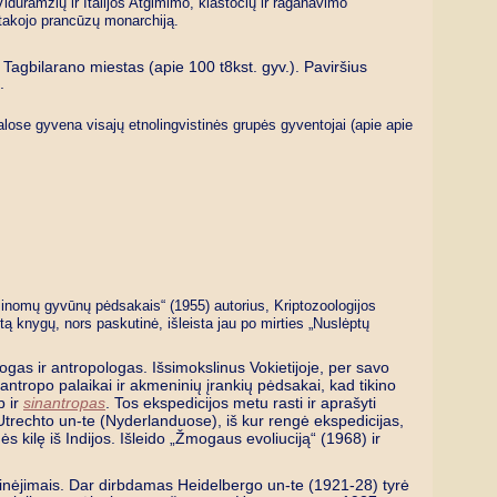
Viduramžių ir Italijos Atgimimo, klastočių ir raganavimo
 įtakojo prancūzų monarchiją.
 Tagbilarano miestas (apie 100 t8kst. gyv.). Paviršius
.
Salose gyvena visajų etnolingvistinės grupės gyventojai (apie apie
žinomų gyvūnų pėdsakais“ (1955) autorius, Kriptozoologijos
ą knygų, nors paskutinė, išleista jau po mirties „Nuslėptų
gas ir antropologas. Išsimokslinus Vokietijoje, per savo
antropo palaikai ir akmeninių įrankių pėdsakai, kad tikino
p ir
sinantropas
. Tos ekspedicijos metu rasti ir aprašyti
 Utrechto un-te (Nyderlanduose), iš kur rengė ekspedicijas,
kilę iš Indijos. Išleido „Žmogaus evoliuciją“ (1968) ir
rinėjimais. Dar dirbdamas Heidelbergo un-te (1921-28) tyrė