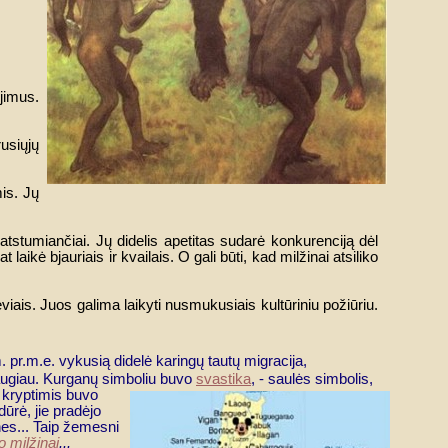
jimus.
usiųjų
is. Jų
tstumiančiai. Jų didelis apetitas sudarė konkurenciją dėl
aikė bjauriais ir kvailais. O gali būti, kad milžinai atsiliko
ėviais. Juos galima laikyti nusmukusiais kultūriniu požiūriu.
m. pr.m.e. vykusią didelė karingų tautų migracija,
 daugiau. Kurganų simboliu buvo
svastika
, - saulės simbolis,
ų kryptimis buvo
dūrė, jie pradėjo
nes... Taip žemesni
 milžinai
...