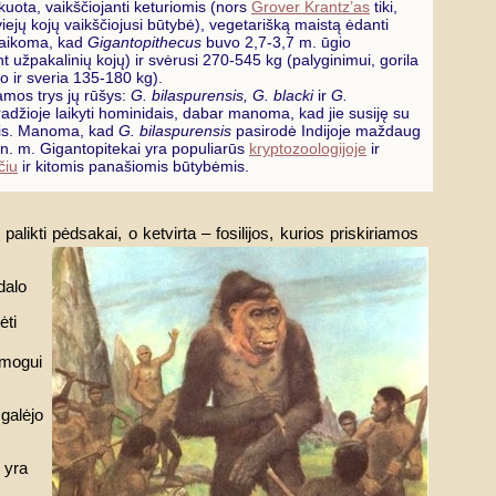
kuota, vaikščiojanti keturiomis (nors
Grover Krantz’as
tiki,
viejų kojų vaikščiojusi būtybė), vegetarišką maistą ėdanti
Laikoma, kad
Gigantopithecus
buvo 2,7-3,7 m. ūgio
ant užpakalinių kojų) ir svėrusi 270-545 kg (palyginimui, gorila
o ir sveria 135-180 kg).
amos trys jų rūšys:
G. bilaspurensis, G. blacki
ir
G.
radžioje laikyti hominidais, dabar manoma, kad jie susiję su
is. Manoma, kad
G. bilaspurensis
pasirodė Indijoje maždaug
ln. m. Gigantopitekai yra populiarūs
kryptozoologijoje
ir
čiu
ir kitomis panašiomis būtybėmis.
alikti pėdsakai, o ketvirta – fosilijos, kurios priskiriamos
dalo
ėti
žmogui
 galėjo
 yra