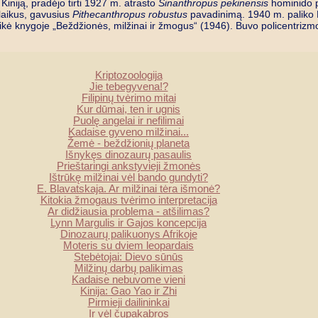
iniją, pradėjo tirti 1927 m. atrasto
Sinanthropus pekinensis
hominido p
laikus, gavusius
Pithecanthropus robustus
pavadinimą. 1940 m. paliko Ki
ė knygoje „Beždžionės, milžinai ir žmogus“ (1946). Buvo policentrizmo t
Kriptozoologija
Jie tebegyvena!?
Filipinų tvėrimo mitai
Kur dūmai, ten ir ugnis
Puolę angelai ir nefilimai
Kadaise gyveno milžinai...
Žemė - beždžionių planeta
Išnykęs dinozaurų pasaulis
Prieštaringi ankstyvieji žmonės
Ištrūkę milžinai vėl bando gundyti?
E. Blavatskaja. Ar milžinai tėra išmonė?
Kitokia žmogaus tvėrimo interpretacija
Ar didžiausia problema - atšilimas?
Lynn Margulis ir Gajos koncepcija
Dinozaurų palikuonys Afrikoje
Moteris su dviem leopardais
Stebėtojai: Dievo sūnūs
Milžinų darbų palikimas
Kadaise nebuvome vieni
Kinija: Gao Yao ir Zhi
Pirmieji dailininkai
Ir vėl čupakabros