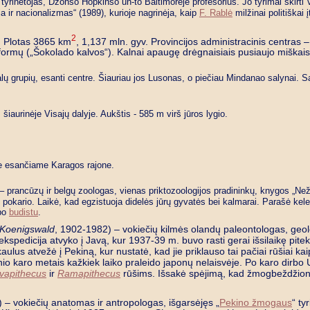
 tyrinėtojas, Džonso Hopkinso un-to Baltimorėje profesorius. Jo tyrimai skirti 
ija ir nacionalizmas“ (1989), kurioje nagrinėja, kaip
F. Rablė
milžinai politiškai
2
e. Plotas 3865 km
, 1,137 mln. gyv. Provincijos administracinis centras –
ų formų („Šokolado kalvos“). Kalnai apaugę drėgnaisiais pusiaujo miškais
salų grupių, esanti centre. Šiauriau jos Lusonas, o piečiau Mindanao salynai. 
iaurinėje Visajų dalyje. Aukštis - 585 m virš jūros lygio.
se esančiame Karagos rajone.
– prancūzų ir belgų zoologas, vienas priktozoologijos pradininkų, knygos „Ne
pokario. Laikė, kad egzistuoja didelės jūrų gyvatės bei kalmarai. Parašė kelet
apo
budistu
.
 Koenigswald
, 1902-1982) – vokiečių kilmės olandų paleontologas, geolo
kspedicija atvyko į Javą, kur 1937-39 m. buvo rasti gerai išsilaikę pitek
lus atvežė į Pekiną, kur nustatė, kad jie priklauso tai pačiai rūšiai kai
nio karo metais kažkiek laiko praleido japonų nelaisvėje. Po karo dirbo
ivapithecus
ir
Ramapithecus
rūšims. Išsakė spėjimą, kad žmogbeždžionės 
 – vokiečių anatomas ir antropologas, išgarsėjęs „
Pekino žmogaus
“ ty