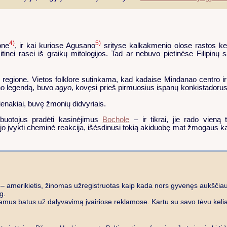
4)
5)
one
, ir kai kuriose Agusano
srityse kalkakmenio olose rastos ke
inei rasei iš graikų mitologijos. Tad ar nebuvo pietinėse Filipinų s
)
regione. Vietos folklore sutinkama, kad kadaise Mindanao centro i
ono legendą, buvo
agyo
, kovęsi prieš pirmuosius ispanų konkistadorus. 
ienakiai, buvę žmonių didvyriais.
rbuotojus pradėti kasinėjimus
Bochole
– ir tikrai, jie rado vieną 
lėjo įvykti cheminė reakcija, išėsdinusi tokią akiduobę mat žmogaus k
– amerikietis, žinomas užregistruotas kaip kada nors gyvenęs aukščiaus
g.
mus batus už dalyvavimą įvairiose reklamose. Kartu su savo tėvu kelia