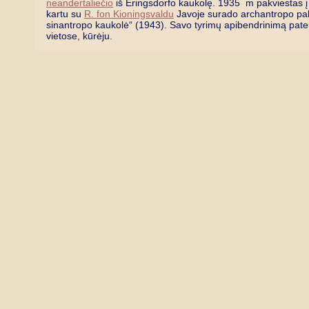
neandertaliečio
iš Eringsdorfo kaukolę. 1935 m pakviestas į K
kartu su
R. fon Kioningsvaldu
Javoje surado archantropo pa
sinantropo kaukolė“ (1943). Savo tyrimų apibendrinimą pateik
vietose, kūrėju.