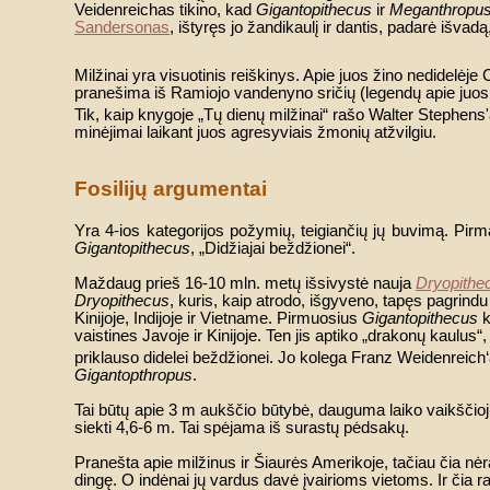
Veidenreichas tikino, kad
Gigantopithecus
ir
Meganthropu
Sandersonas
, ištyręs jo žandikaulį ir dantis, padarė išvad
Milžinai yra visuotinis reiškinys. Apie juos žino nedidelėj
pranešima iš Ramiojo vandenyno sričių (legendų apie juos
Tik, kaip knygoje „Tų dienų milžinai“ rašo Walter Stephens
minėjimai laikant juos agresyviais žmonių atžvilgiu.
Fosilijų argumentai
Yra 4-ios kategorijos požymių, teigiančių jų buvimą. Pirma 
Gigantopithecus
, „Didžiajai beždžionei“.
Maždaug prieš 16-10 mln. metų išsivystė nauja
Dryopithe
Dryopithecus
, kuris, kaip atrodo, išgyveno, tapęs pagrin
Kinijoje, Indijoje ir Vietname. Pirmuosius
Gigantopithecus
k
vaistines Javoje ir Kinijoje. Ten jis aptiko „drakonų kaulus“
priklauso didelei beždžionei. Jo kolega Franz Weidenreich
Gigantopthropus
.
Tai būtų apie 3 m aukščio būtybė, dauguma laiko vaikščiojusi 
siekti 4,6-6 m. Tai spėjama iš surastų pėdsakų.
Pranešta apie milžinus ir Šiaurės Amerikoje, tačiau čia nėra
dingę. O indėnai jų vardus davė įvairioms vietoms. Ir čia ra