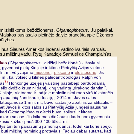
o milžiniškoms beždžionėms,
Gigantopithecus
. Jų palaikai,
 Malakos pusiasalio pietinėje dalyje pranešta apie Džohoro
būtybes.
žinus Šiaurės Amerikos indėnai vadino įvairiais vardais.
a su milžinų vadu.
Rytų Kanadoje Samuel de Champlain'as
ekas
(
Gigantopithecus
, „didžioji beždžionė“) - išnykusi
 gyvenusi pietų Kinijoje ir kitose Pietryčių Azijos vietose
mln. m. vėlyvajame
miocene
,
pliocene
ir
pleistocene
. Jis
5 m., kai vokiečių kilmės paleoantropologas Ralph von
7)
’as
Honkonge užėjęs į vaistinę pastebėjo parduodamą
delio dydžio krūminį dantį, kinų vadintą „drakono dantimi“.
Kinijoje, Vietname ir Indijoje mokslininkai rado virš tūkstančio
tą apatinių žandikaulių fosilijų, 2014 m. Javos salos
atuojamose 1 mln. m., buvo rastas jo apatinis žandikaulis –
t Javos ir kitos salos su Pietryčių Azija jungėsi sausuma,
 kad
Gigantopithecus blacki
buvo išplitusi ir kitose
vakarų salose. Jis laikomas didžiausiu kada nors gyvenusiu
kusiu kažkur prieš 300-400 tūkst. m.
ys turi turi panašumų į žmonių dantis, todėl kai kurie spėjo,
o būti milžinų hominidų protėviais. Tačiau dabar sutarta, kad