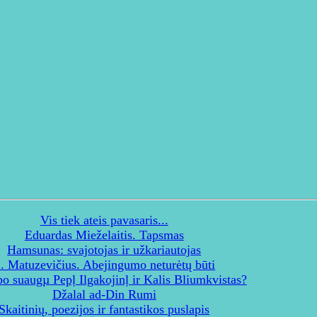
Vis tiek ateis pavasaris...
Eduardas Mieželaitis. Tapsmas
Hamsunas: svajotojas ir užkariautojas
. Matuzevičius. Abejingumo neturėtų būti
o suaugµ Pepļ Ilgakojinļ ir Kalis Bliumkvistas?
Džalal ad-Din Rumi
Skaitinių, poezijos ir fantastikos puslapis