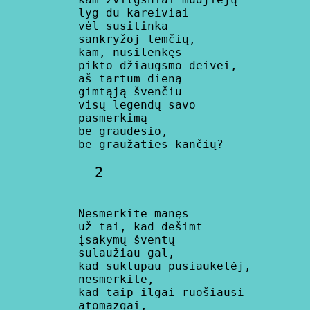
      lyg du kareiviai

      vėl susitinka

      sankryžoj lemčių,

      kam, nusilenkęs

      pikto džiaugsmo deivei,

      aš tartum dieną

      gimtąją švenčiu

      visų legendų savo

      pasmerkimą

      be graudesio,

      be graužaties kančių?

      Nesmerkite manęs

      už tai, kad dešimt

      įsakymų šventų

      sulaužiau gal,

      kad suklupau pusiaukelėj,

      nesmerkite,

      kad taip ilgai ruošiausi

      atomazgai,
