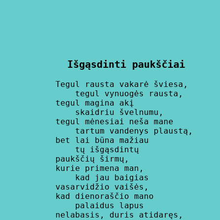
       Išgąsdinti paukščiai
      Tegul rausta vakarė šviesa,

          tegul vynuogės rausta,

      tegul magina akį

          skaidriu švelnumu,

      tegul mėnesiai neša mane

          tartum vandenys plaustą,

      bet lai būna mažiau

          tų išgąsdintų

      paukščių širmų,

      kurie primena man,

          kad jau baigias

      vasarvidžio vaišės,

      kad dienoraščio mano

          palaidus lapus

      nelabasis, duris atidaręs,
