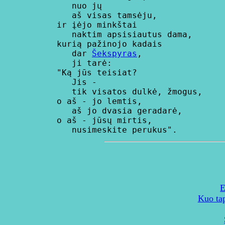
         nuo jų

         aš visas tamsėju,

      ir įėjo minkštai

         naktim apsisiautus dama,

      kurią pažinojo kadais

         dar 
Šekspyras
,

         ji tarė:

      "Ką jūs teisiat?

         Jis -

         tik visatos dulkė, žmogus,

      o aš - jo lemtis,

         aš jo dvasia geradarė,

      o aš - jūsų mirtis,

E
Kuo tap