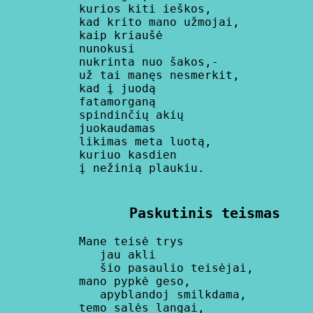
      kurios kiti ieškos,

      kad krito mano užmojai,

      kaip kriaušė

      nunokusi

      nukrinta nuo šakos,-

      už tai manęs nesmerkit,

      kad į juodą

      fatamorganą

      spindinčių akių

      juokaudamas

      likimas meta luotą,

      kuriuo kasdien

      į nežinią plaukiu.

     Paskutinis teismas
      Mane teisė trys

         jau akli

         šio pasaulio teisėjai,

      mano pypkė geso,

         apyblandoj smilkdama,

      temo salės langai,
