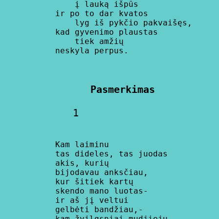
          į lauką išpūs

      ir po to dar kvatos

          lyg iš pykčio pakvaišęs,

      kad gyvenimo plaustas

          tiek amžių

      neskyla perpus.

     Pasmerkimas
        1

      Kam laiminu

      tas dideles, tas juodas

      akis, kurių

      bijodavau anksčiau,

      kur šitiek kartų

      skendo mano luotas-

      ir aš jį veltui

      gelbėti bandžiau,-

      kam žvilgsniai mudjiejų
