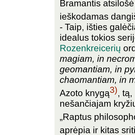
Bramantis atsilošė
ieškodamas dangi
- Taip, išties galė
idealus tokios serij
Rozenkreicerių
ord
magiam, in necroma
geomantiam, in py
chaomantiam, in 
3)
Azoto knygą
, tą
nešančiajam kryžių
„Raptus philosop
aprėpia ir kitas srit