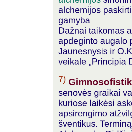
alchemijos paskirt
gamyba
Dažnai taikomas aug
apdeginto augalo 
Jaunesnysis ir O.K
veikale „Principia 
7)
Gimnosofisti
senovės graikai va
kuriose laikėsi ask
apsirengimo atžvil
šventikus. Termin