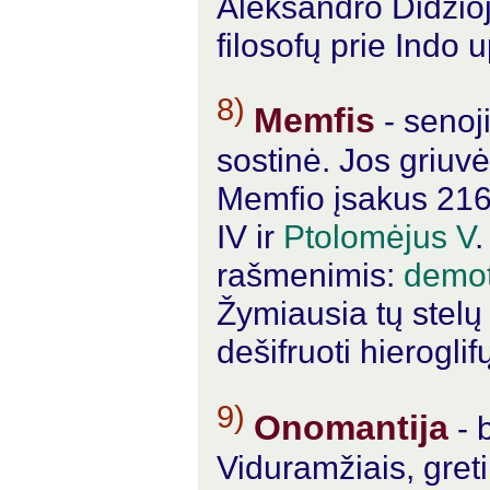
Aleksandro Didžio
filosofų prie Indo 
8)
Memfis
- senoj
sostinė. Jos griuvė
Memfio įsakus 216 
IV ir
Ptolomėjus V
.
rašmenimis:
demot
Žymiausia tų stelų
dešifruoti hierogli
9)
Onomantija
- 
Viduramžiais, gret