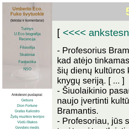
Umberto Eco.
Fuko švytuoklė
(tekstai ir komentarai)
Turinys
[
<<<<
ankstesn
U.Eco biografija
Recencija
Filosofija
- Profesorius Bram
Skaitiniai
kad atėjo tinkamas 
Fantastika
šių dienų kultūros 
NSO
knygų seriją. [ ... ]
- Šiuolaikinio pasa
Ankstesni puslapiai:
naujo įvertinti kult
Gebura
Dion Fortune
Bramantis.
Grafas Kaliostro
Žydų muzikos teorijos
- Profesoriau, jūs
Vūdū ištakos
Gyvybės medis