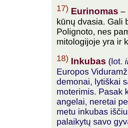
17)
Eurinomas
– 
kūnų dvasia. Gali b
Polignoto, nes pa
mitologijoje yra ir 
18)
Inkubas
(lot.
Europos Viduramži
demonai, lytiškai 
moterimis. Pasak k
angelai, neretai pe
metu inkubas iščiu
palaikytų savo gyv