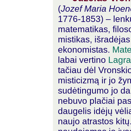
(
Jozef Maria Hoen
1776-1853) – lenk
matematikas, filos
mistikas, išradėjas 
ekonomistas.
Mate
labai vertino
Lagr
tačiau dėl Vronskio
misticizmą ir jo ž
sudėtingumo jo da
nebuvo plačiai pas
daugelis idėjų vėli
naujo atrastos kitų