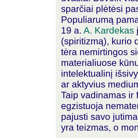
sparčiai plėtėsi pa
Populiarumą pamažu
19 a.
A. Kardekas
į
(spiritizmą), kurio 
tėra nemirtingos si
materialiuose kūnu
intelektualinį išsi
ar aktyvius mediumu
Taip vadinamas ir 
egzistuoja nemater
pajusti savo jutima
yra teizmas, o mon