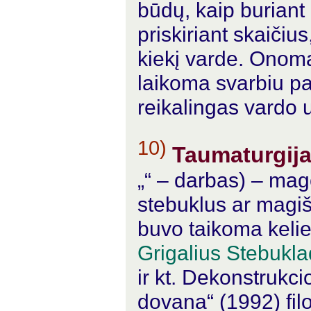
būdų, kaip burian
priskiriant skaičius
kiekį varde. Onoman
laikoma svarbiu pa
reikalingas vardo 
10)
Taumaturgij
„“ – darbas) – mag
stebuklus ar magiš
buvo taikoma kelie
Grigalius Stebukl
ir kt. Dekonstrukc
dovana“ (1992) filo