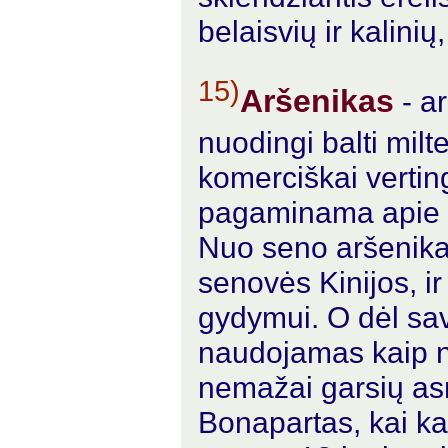
belaisvių ir kalinių,
15)
Aršenikas
- ar
nuodingi balti milt
komerciškai verti
pagaminama apie 5
Nuo seno aršenika
senovės Kinijos, ir
gydymui. O dėl sa
naudojamas kaip n
nemažai garsių as
Bonapartas, kai ka