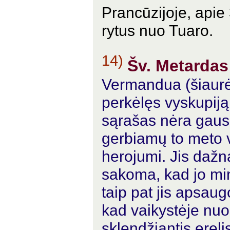
Prancūzijoje, apie
rytus nuo Tuaro.
14)
Šv. Metardas
Vermandua (šiaurė
perkėlęs vyskupiją 
sąrašas nėra gausu
gerbiamų to meto 
herojumi. Jis dažn
sakoma, kad jo m
taip pat jis apsau
kad vaikystėje nuo 
sklendžiantis ereli