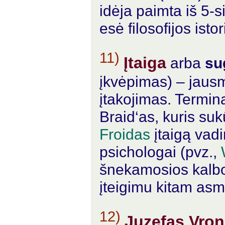
idėja paimta iš 5-s
esė filosofijos istor
11)
Įtaiga
arba
su
įkvėpimas) – jausm
įtakojimas. Termin
Braid‘as, kuris suk
Froidas
įtaigą vadi
psichologai (pvz.,
šnekamosios kalbo
įteigimu kitam asm
12)
Juzefas Vron