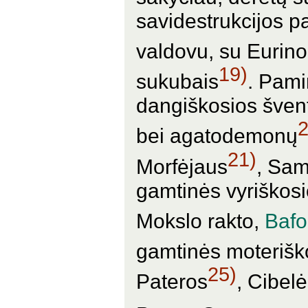
savidestrukcijos p
valdovu, su Eurin
19)
sukubais
.
Pamin
dangiškosios švent
2
bei agatodemonų
21)
Morfėjaus
, Sam
gamtinės vyriškosi
Mokslo rakto,
Baf
gamtinės moteriško
25)
Pateros
, Cibel