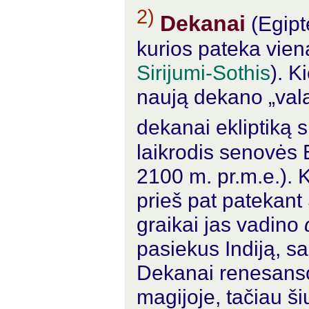
2)
Dekanai
(Egipt
kurios pateka vien
Sirijumi-Sothis
). 
naują dekano „vala
dekanai ekliptiką 
laikrodis senovės 
2100 m. pr.m.e.). 
prieš pat patekant
graikai jas vadino
pasiekus Indiją, sa
Dekanai renesanso
magijoje, tačiau ši