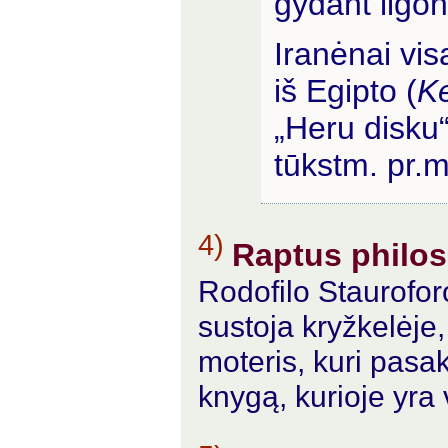
gydant ligon
Iranėnai vis
iš Egipto (
K
„Heru disku
tūkstm. pr.m
4)
Raptus philo
Rodofilo Staurofor
sustoja kryžkelėje,
moteris, kuri pasa
knygą, kurioje yra v