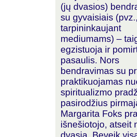
(jų dvasios) bendr
su gyvaisiais (pvz.
tarpininkaujant
mediumams) – taig
egzistuoja ir pomirt
pasaulis. Nors
bendravimas su pro
praktikuojamas nuo
spiritualizmo prad
pasirodžius pirmaj
Margarita Foks pra
išnešiotojo, atsei
dvasia. Beveik visą