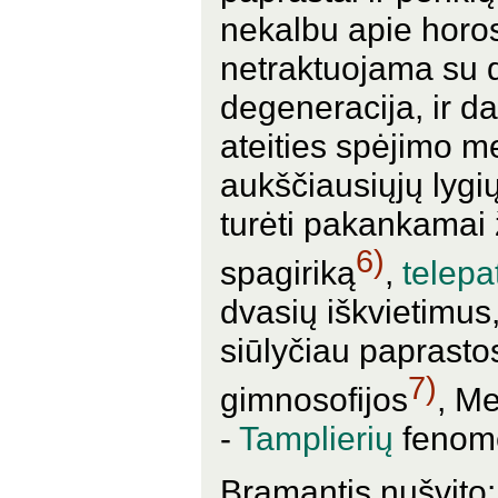
nekalbu apie hor
netraktuojama su 
degeneracija, ir d
ateities spėjimo me
aukščiausiųjų lygi
turėti pakankamai 
6)
spagiriką
,
telepat
dvasių iškvietimus,
siūlyčiau paprasto
7)
gimnosofijos
, Me
-
Tamplierių
fenome
Bramantis nušvito: