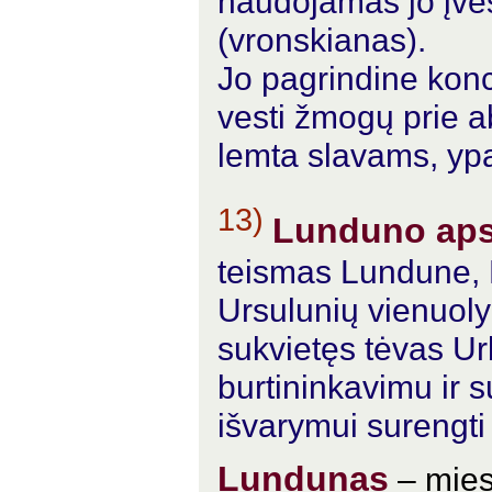
naudojamas jo įve
(vronskianas).
Jo pagrindine kon
vesti žmogų prie ab
lemta slavams, yp
13)
Lunduno ap
teismas Lundune, 
Ursulunių vienuol
sukvietęs tėvas Ur
burtininkavimu ir 
išvarymui surengti
Lundunas
– mies