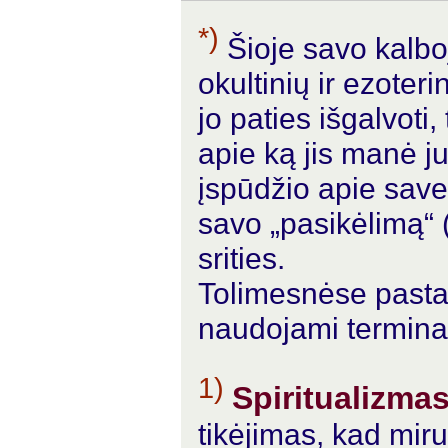
*)
Šioje savo kalbo
okultinių ir ezote
jo paties išgalvoti
apie ką jis manė j
įspūdžio apie save
savo „pasikėlimą“ 
srities.
Tolimesnėse pastab
naudojami termina
1)
Spiritualizma
tikėjimas, kad miru