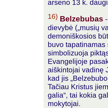
arseno 13 k. daugi
16)
Belzebubas
-
dievybė („musių va
demoniškosios būt
buvo tapatinamas
simbolizuoja piktą
Evangelijoje pasako
aiškintojai vadinę 
kad jis „Belzebubo 
Tačiau Kristus jiem
galia“, tai kokia ga
mokytojai.