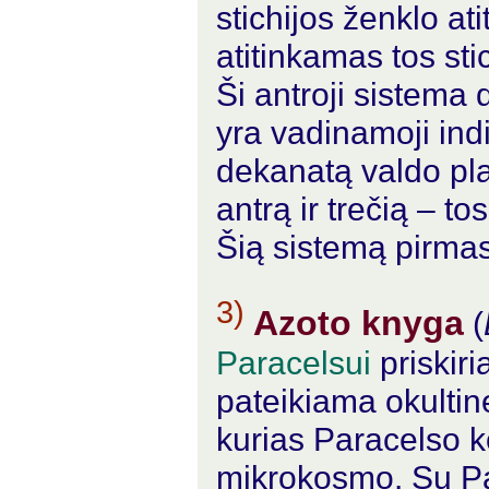
stichijos ženklo a
atitinkamas tos st
Ši antroji sistema 
yra vadinamoji indi
dekanatą valdo pla
antrą ir trečią – to
Šią sistemą pirmas
3)
Azoto knyga
(
Paracelsui
priskir
pateikiama okultinė
kurias Paracelso k
mikrokosmo. Su Par