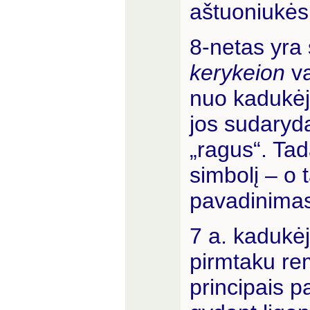
aštuoniukės
8-netas yra
kerykeion
va
nuo kadukėjo
jos sudaryd
„ragus“. Tad
simbolį – o
pavadinima
7 a. kadukėj
pirmtaku rem
principais p