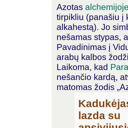
Azotas
alchemijoj
tirpikliu (panašiu į
alkahestą). Jo si
nešamas stypas, ap
Pavadinimas į Vid
arabų kalbos žodž
Laikoma, kad
Para
nešančio kardą, a
matomas žodis „Az
Kadukėja
lazda su
apsivijus