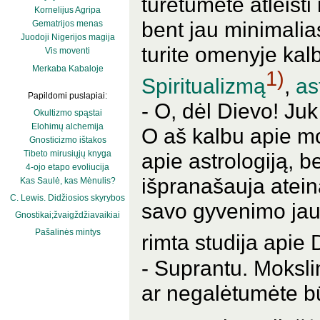
turėtumėte atleist
Kornelijus Agripa
bent jau minimalia
Gematrijos menas
Juodoji Nigerijos magija
turite omenyje ka
Vis moventi
Merkaba Kabaloje
1)
Spiritualizmą
,
as
Papildomi puslapiai:
- O, dėl Dievo! Ju
Okultizmo spąstai
Elohimų alchemija
O aš kalbu apie mok
Gnosticizmo ištakos
Tibeto mirusiųjų knyga
apie astrologiją, be
4-ojo etapo evoliucija
išpranašauja atei
Kas Saulė, kas Mėnulis?
C. Lewis. Didžiosios skyrybos
savo gyvenimo jaun
Gnostikai;žvaigždžiavaikiai
Pašalinės mintys
rimta studija apie
- Suprantu. Mokslin
ar negalėtumėte bū