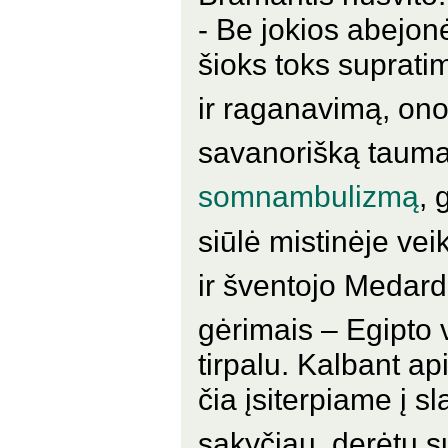
- Be jokios abejon
šioks toks suprati
ir raganavimą, on
savanorišką tauma
somnambulizmą
, 
siūlė mistinėje ve
ir šventojo Medar
gėrimais – Egipto 
tirpalu. Kalbant ap
čia įsiterpiame į s
sakyčiau, derėtų s