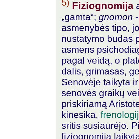
5)
Fiziognomija
„gamta“;
gnomon
-
asmenybės tipo, jo
nustatymo būdas pa
asmens psichodiagn
pagal veidą, o pla
dalis, grimasas, g
Senovėje taikyta i
senovės graikų ve
priskiriamą Aristot
kinesika,
frenologi
sritis susiaurėjo. 
fiziognomija laikyta