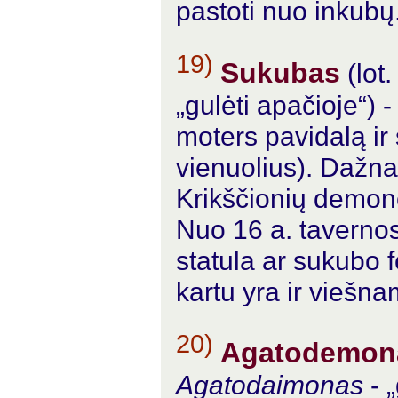
pastoti nuo inkubų
19)
Sukubas
(lot
„gulėti apačioje“) 
moters pavidalą ir
vienuolius). Dažnai
Krikščionių demono
Nuo 16 a. tavernos
statula ar sukubo
kartu yra ir viešna
20)
Agatodemon
Agatodaimonas
- „