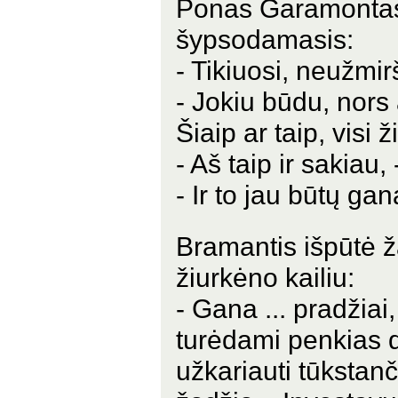
Ponas Garamontas 
šypsodamasis:
- Tikiuosi, neužmir
- Jokiu būdu, nors
Šiaip ar taip, visi 
- Aš taip ir sakiau
- Ir to jau būtų ga
Bramantis išpūtė ž
žiurkėno kailiu:
- Gana ... pradžiai
turėdami penkias d
užkariauti tūkstanči