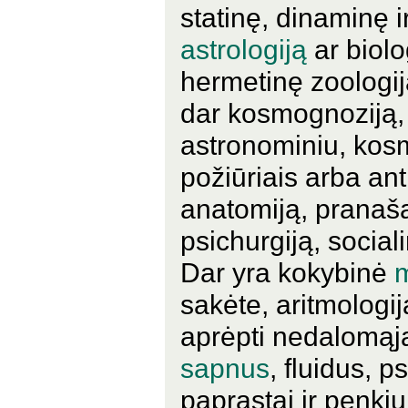
statinę, dinaminę i
astrologiją
ar biolo
hermetinę zoologiją
dar kosmognoziją, k
astronominiu, kosmo
požiūriais arba ant
anatomiją, pranaša
psichurgiją, social
Dar yra kokybinė
sakėte, aritmologij
aprėpti nedalomąj
sapnus
, fluidus, p
paprastai ir penkių 