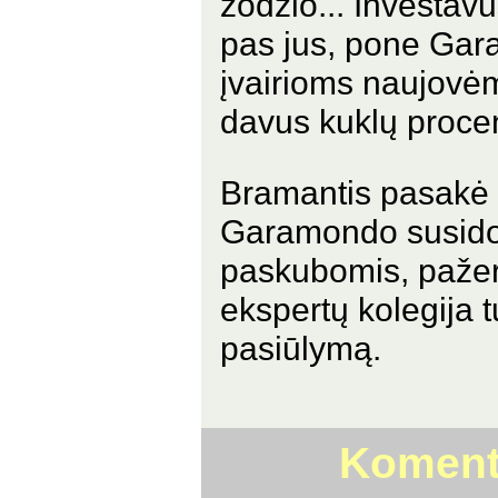
žodžio... Investavu
pas jus, pone Gar
įvairioms naujovėms
davus kuklų procen
Bramantis pasakė 
Garamondo susidomė
paskubomis, pažer
ekspertų kolegija t
pasiūlymą.
Komenta