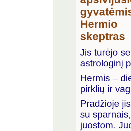
gyvatėmis
Hermio
skeptras
Jis turėjo s
astrologinį 
Hermis – di
pirklių ir va
Pradžioje ji
su sparnais,
juostom. Juo