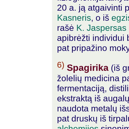
20 a. ją atgaivinti
Kasneris
, o iš
egzi
rašė
K. Jaspersas
apibrėžti individui
pat pripažino mok
6)
Spagirika
(iš g
žolelių medicina 
fermentaciją, disti
ekstraktą iš augal
naudota metalų išsk
pat druskų iš tirpal
alchemijos
sinonim