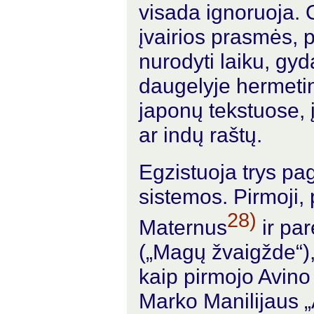
visada ignoruoja. 
įvairios prasmės, pv
nurodyti laiku, gyd
daugelyje hermetin
japonų tekstuose, į
ar indų raštų.
Egzistuoja trys p
sistemos. Pirmoji,
28)
Maternus
ir pa
(„Magų žvaigžde“)
kaip pirmojo Avino 
Marko Manilijaus „