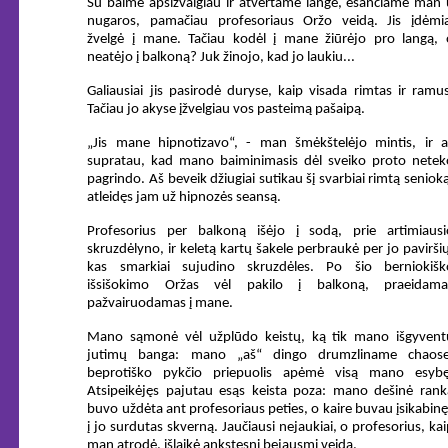
Su baime apsižvalgiau ir atvertame lange, esančiame man 
nugaros, pamačiau profesoriaus Oržo veidą. Jis įdėmia
žvelgė į mane. Tačiau kodėl į mane žiūrėjo pro langą, 
neatėjo į balkoną? Juk žinojo, kad jo laukiu...
Galiausiai jis pasirodė duryse, kaip visada rimtas ir ramus
Tačiau jo akyse įžvelgiau vos pasteimą pašaipą.
„Jis mane hipnotizavo“, - man šmėkštelėjo mintis, ir a
supratau, kad mano baiminimasis dėl sveiko proto netek
pagrindo. Aš beveik džiugiai sutikau šį svarbiai rimtą seniok
atleidęs jam už hipnozės seansą.
Profesorius per balkoną išėjo į sodą, prie artimiausi
skruzdėlyno, ir keletą kartų šakele perbraukė per jo pavirši
kas smarkiai sujudino skruzdėles. Po šio berniokišk
išsišokimo Oržas vėl pakilo į balkoną, praeidama
pažvairuodamas į mane.
Mano sąmonė vėl užplūdo keistų, ką tik mano išgyvent
jutimų banga: mano „aš“ dingo drumzliname chaose
beprotiško pykčio priepuolis apėmė visą mano esybę
Atsipeikėjęs pajutau esąs keista poza: mano dešinė rank
buvo uždėta ant profesoriaus peties, o kaire buvau įsikabinę
į jo surdutas skverną. Jaučiausi nejaukiai, o profesorius, ka
man atrodė, išlaikė ankstesnį bejausmį veidą.