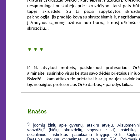
Įkrautas „skruzdžių pykčio“, kurčnebylis, nužudęs profesorių
nesąmoningai nuskubėjo prie skruzdėlyno, tarsi pats būt
tapęs skruzdėle. Su ta pačia supykdytos skruzdė
psichologija, jis pradėjo kovą su skruzdėlėmis ir, negrįždam
į žmogaus sąmonę, užduso nuo burną ir nosį užkimšusi
skruzdžių...
* * *
Iš N. atvykusi moteris, pasiskelbusi profesoriaus Orž
giminaite, susirinko visus keistus savo dėdės prietaisus ir ju
išsivežė... kam atiteko tie prietaisai ir ar jų naujas savinink
tęs nebaigtus profesoriaus Oržo darbus, - parodys laikas.
Išnašos
*)
Įdomių žinių apie gyvūnų, atskiru atveju, „visuomenini
vabzdžių“ (bičių, skruzdėlių, vapsvų ir kt), psichiką i
socialinius instinktus pateikiama knygoje G.E. Cigleris
Dvasinis gyvūnų gyvenimas, o taip pat S.V. Pokrovskis