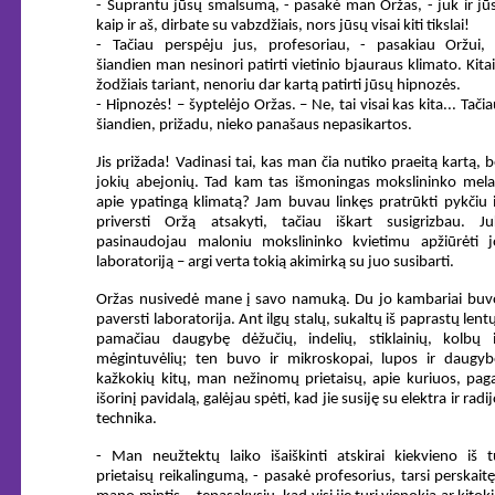
- Suprantu jūsų smalsumą, - pasakė man Oržas, - juk ir jūs
kaip ir aš, dirbate su vabzdžiais, nors jūsų visai kiti tikslai!
- Tačiau perspėju jus, profesoriau, - pasakiau Oržui, 
šiandien man nesinori patirti vietinio bjauraus klimato. Kita
žodžiais tariant, nenoriu dar kartą patirti jūsų hipnozės.
- Hipnozės! – šyptelėjo Oržas. – Ne, tai visai kas kita... Tači
šiandien, prižadu, nieko panašaus nepasikartos.
Jis prižada! Vadinasi tai, kas man čia nutiko praeitą kartą, 
jokių abejonių. Tad kam tas išmoningas mokslininko mela
apie ypatingą klimatą? Jam buvau linkęs pratrūkti pykčiu i
priversti Oržą atsakyti, tačiau iškart susigrizbau. Ju
pasinaudojau maloniu mokslininko kvietimu apžiūrėti j
laboratoriją – argi verta tokią akimirką su juo susibarti.
Oržas nusivedė mane į savo namuką. Du jo kambariai buv
paversti laboratorija. Ant ilgų stalų, sukaltų iš paprastų lent
pamačiau daugybę dėžučių, indelių, stiklainių, kolbų i
mėgintuvėlių; ten buvo ir mikroskopai, lupos ir daugyb
kažkokių kitų, man nežinomų prietaisų, apie kuriuos, paga
išorinį pavidalą, galėjau spėti, kad jie susiję su elektra ir radi
technika.
- Man neužtektų laiko išaiškinti atskirai kiekvieno iš t
prietaisų reikalingumą, - pasakė profesorius, tarsi perskait