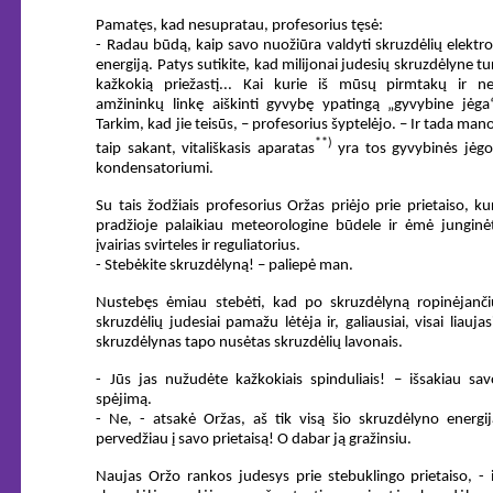
Pamatęs, kad nesupratau, profesorius tęsė:
- Radau būdą, kaip savo nuožiūra valdyti skruzdėlių elektro
energiją. Patys sutikite, kad milijonai judesių skruzdėlyne tu
kažkokią priežastį... Kai kurie iš mūsų pirmtakų ir ne
amžininkų linkę aiškinti gyvybę ypatingą „gyvybine jėga“
Tarkim, kad jie teisūs, – profesorius šyptelėjo. – Ir tada man
**)
taip sakant, vitališkasis aparatas
yra tos gyvybinės jėgo
kondensatoriumi.
Su tais žodžiais profesorius Oržas priėjo prie prietaiso, ku
pradžioje palaikiau meteorologine būdele ir ėmė junginėt
įvairias svirteles ir reguliatorius.
- Stebėkite skruzdėlyną! – paliepė man.
Nustebęs ėmiau stebėti, kad po skruzdėlyną ropinėjanči
skruzdėlių judesiai pamažu lėtėja ir, galiausiai, visai liaujas
skruzdėlynas tapo nusėtas skruzdėlių lavonais.
- Jūs jas nužudėte kažkokiais spinduliais! – išsakiau sav
spėjimą.
- Ne, - atsakė Oržas, aš tik visą šio skruzdėlyno energij
pervedžiau į savo prietaisą! O dabar ją gražinsiu.
Naujas Oržo rankos judesys prie stebuklingo prietaiso, - i