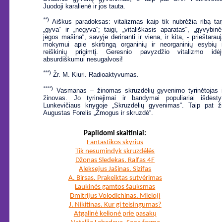
Juodoji karalienė ir jos tauta.
**)
Aiškus paradoksas: vitalizmas kaip tik nubrėžia ribą tar
„gyva“ ir „negyva“; taigi, „vitališkasis aparatas“, „gyvybin
jėgos mašina“, savyje derinanti ir viena, ir kita, - prieštarau
mokymui apie skirtingą organinių ir neorganinių esybių i
reiškinių prigimtį. Geresnio pavyzdžio vitalizmo idėj
absurdiškumui nesugalvosi!
***)
Žr. M. Kiuri. Radioaktyvumas.
****)
Vasmanas – žinomas skruzdėlių gyvenimo tyrinėtojas i
žinovas. Jo tyrinėjimai ir bandymai populiariai išdėstyt
Lunkevičiaus knygoje „Skruzdėlių gyvenimas“. Taip pat žr
Augustas Forelis „Žmogus ir skruzdė“.
Papildomi skaitiniai:
Fantastikos skyrius
Tik nesumindyk skruzdėlės
Džonas Sledekas. Ralfas 4F
Aleksejus Jašinas. Sizifas
A. Birsas. Prakeiktas sutvėrimas
Laukinės gamtos šauksmas
Dmitrijus Volodichinas. Mieloji
J. Nikitinas. Kur gi teisingumas?
Atgalinė kelionė prie pasakų