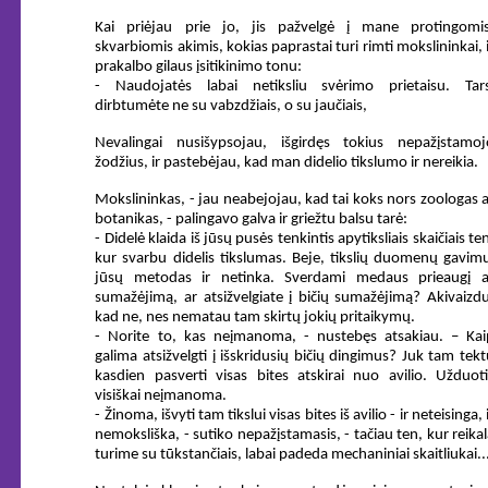
Kai priėjau prie jo, jis pažvelgė į mane protingomis
skvarbiomis akimis, kokias paprastai turi rimti mokslininkai, 
prakalbo gilaus įsitikinimo tonu:
- Naudojatės labai netiksliu svėrimo prietaisu. Tars
dirbtumėte ne su vabzdžiais, o su jaučiais,
Nevalingai nusišypsojau, išgirdęs tokius nepažįstamoj
žodžius, ir pastebėjau, kad man didelio tikslumo ir nereikia.
Mokslininkas, - jau neabejojau, kad tai koks nors zoologas a
botanikas, - palingavo galva ir griežtu balsu tarė:
- Didelė klaida iš jūsų pusės tenkintis apytiksliais skaičiais te
kur svarbu didelis tikslumas. Beje, tikslių duomenų gavimu
jūsų metodas ir netinka. Sverdami medaus prieaugį a
sumažėjimą, ar atsižvelgiate į bičių sumažėjimą? Akivaizdu
kad ne, nes nematau tam skirtų jokių pritaikymų.
- Norite to, kas neįmanoma, - nustebęs atsakiau. – Kai
galima atsižvelgti į išskridusių bičių dingimus? Juk tam tek
kasdien pasverti visas bites atskirai nuo avilio. Užduoti
visiškai neįmanoma.
- Žinoma, išvyti tam tikslui visas bites iš avilio - ir neteisinga, 
nemoksliška, - sutiko nepažįstamasis, - tačiau ten, kur reika
turime su tūkstančiais, labai padeda mechaniniai skaitliukai..