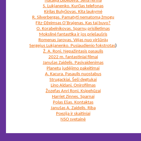
Natalija Lebedeva. Sena ferma
S. Lukjanenko. Kurčias telefonas
Kirilas Bulyčiovas. Kita laukymė
R. Silverbergas. Pamatyti nematomą žmogų
Fitz-Džeimsas O‘Brajenas. Kas tai buvo?
O. Korabelnikovas. Sparnų prisilietimas
Mokslinė fantastika ir jos priešaušris
Romenas Jarovas. Vėjas nuo viršūnių
Sergejus Lukjanenko. Pusiaudienio fokstrotas
)
Ž. A. Roni. Nepažintasis pasaulis
2022 m. fantastiniai filmai
Janušas Zaidelis. Pasivaidenimas
Planetų judėjimo pakeitimai
A. Kacura. Pasaulis nuostabus
Strugackiai. Šeši degtukai
Lino Aldani. Onirofilmas
Žozefas Anri Roni. Ksipehūzai
Harriet Zinnes. Sparnai
Polas Ešas. Kontaktas
Janušas A. Zaidelis. Riba
Poezija ir skaitiniai
NSO svetainė