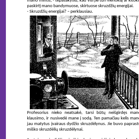
mano mintis, - tepasakysiu, kad visi jie turi vienokią ar kitok
paskirtį mano bandymuose, skirtuose skruzdžių energijai.
- Skruzdžių energijai? – perklausiau.
Profesorius nieko neatsakė, tarsi būtų neišgirdęs man
klausimo, ir nusivedė mane į sodą. Ten pamačiau kelis man
jau matytus įvairaus dydžio skruzdėlynus. Jie buvo paprast
miško skruzdėlių skruzdėlynai.