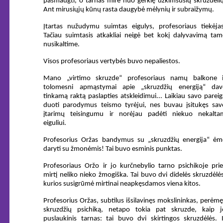
pasmaugti, o tarnas mirė nuo gerklę užkimšusių skruzdėlių
Ant mirusiųjų kūnų rasta daugybė mėlynių ir subraižymų.
Įtartas nužudymu suimtas eigulys, profesoriaus tiekėjas
Tačiau suimtasis atkakliai neigė bet kokį dalyvavimą tam
nusikaltime.
Visos profesoriaus vertybės buvo nepaliestos.
Mano „virtimo skruzde“ profesoriaus namų balkone i
tolomesni apmąstymai apie „skruzdžių energiją“ dav
tinkamą raktą paslapties atskleidimui... Laikiau savo pareig
duoti parodymus teismo tyrėjui, nes buvau įsitukęs sav
įtarimų teisingumu ir norėjau padėti niekuo nekalta
eiguliui.
Profesorius Oržas bandymus su „skruzdžių energija“ ėm
daryti su žmonėmis! Tai buvo esminis punktas.
Profesoriaus Oržo ir jo kurčnebylio tarno psichikoje prie
mirtį neliko nieko žmogiška. Tai buvo dvi didelės skruzdėlės
kurios susigrūmė mirtinai neapkęsdamos viena kitos.
Profesorius Oržas, subtilus išsilavinęs mokslininkas, perėmę
skruzdžių psichiką, netapo tokia pat skruzde, kaip j
puslaukinis tarnas: tai buvo dvi skirtingos skruzdėlės. I