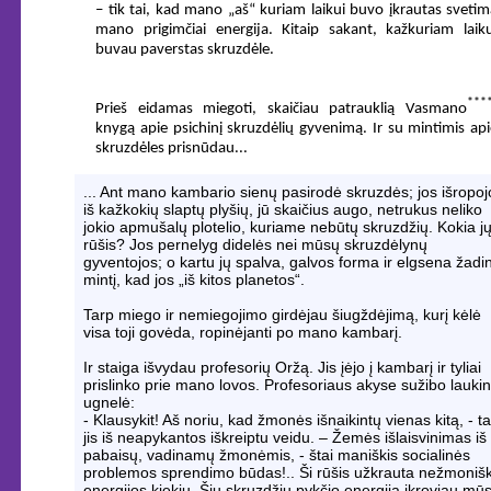
– tik tai, kad mano „aš“ kuriam laikui buvo įkrautas svetim
mano prigimčiai energija. Kitaip sakant, kažkuriam laiku
buvau paverstas skruzdėle.
***
Prieš eidamas miegoti, skaičiau patrauklią Vasmano
knygą apie psichinį skruzdėlių gyvenimą. Ir su mintimis api
skruzdėles prisnūdau...
... Ant mano kambario sienų pasirodė skruzdės; jos išropoj
iš kažkokių slaptų plyšių, jū skaičius augo, netrukus neliko
jokio apmušalų plotelio, kuriame nebūtų skruzdžių. Kokia j
rūšis? Jos pernelyg didelės nei mūsų skruzdėlynų
gyventojos; o kartu jų spalva, galvos forma ir elgsena žadi
mintį, kad jos „iš kitos planetos“.
Tarp miego ir nemiegojimo girdėjau šiugždėjimą, kurį kėlė
visa toji govėda, ropinėjanti po mano kambarį.
Ir staiga išvydau profesorių Oržą. Jis įėjo į kambarį ir tyliai
prislinko prie mano lovos. Profesoriaus akyse sužibo lauki
ugnelė:
- Klausykit! Aš noriu, kad žmonės išnaikintų vienas kitą, - t
jis iš neapykantos iškreiptu veidu. – Žemės išlaisvinimas iš
pabaisų, vadinamų žmonėmis, - štai maniškis socialinės
problemos sprendimo būdas!.. Ši rūšis užkrauta nežmoniš
energijos kiekiu. Šių skruzdžių pykčio energiją įkroviau mū