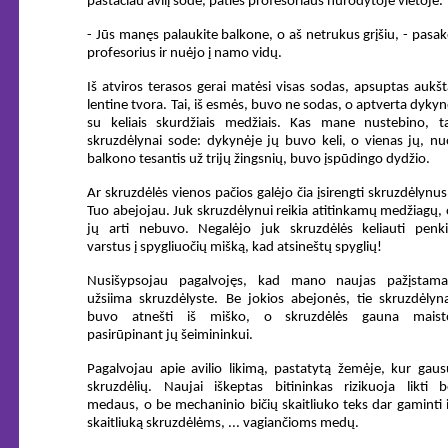
pastačiau avilį sode, paties profesoriaus nurodytoje vietoje.
- Jūs manęs palaukite balkone, o aš netrukus grįšiu, - pasak
profesorius ir nuėjo į namo vidų.
Iš atviros terasos gerai matėsi visas sodas, apsuptas aukšt
lentine tvora. Tai, iš esmės, buvo ne sodas, o aptverta dyky
su keliais skurdžiais medžiais. Kas mane nustebino, ta
skruzdėlynai sode: dykynėje jų buvo keli, o vienas jų, nu
balkono tesantis už trijų žingsnių, buvo įspūdingo dydžio.
Ar skruzdėlės vienos pačios galėjo čia įsirengti skruzdėlynu
Tuo abejojau. Juk skruzdėlynui reikia atitinkamų medžiagų, 
jų arti nebuvo. Negalėjo juk skruzdėlės keliauti penki
varstus į spygliuočių mišką, kad atsineštų spyglių!
Nusišypsojau pagalvojęs, kad mano naujas pažįstama
užsiima skruzdėlyste. Be jokios abejonės, tie skruzdėlyna
buvo atnešti iš miško, o skruzdėlės gauna maist
pasirūpinant jų šeimininkui.
Pagalvojau apie avilio likimą, pastatytą žemėje, kur gaus
skruzdėlių. Naujai iškeptas bitininkas rizikuoja likti b
medaus, o be mechaninio bičių skaitliuko teks dar gaminti i
skaitliuką skruzdėlėms, ... vagiančioms medų.