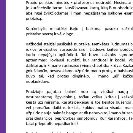
Praėjo penkios minutės – profesorius nesirodė. Nesimatė i
jo kurčnebylio tarno. Nusižiovavau kartą, kitą iš nuobodulio
abejingai žvilgčiodamas į man nepažįstamą balkone esant
prietaisą.
Kurčnebylis minutėlei išėjo į balkoną, pasuko kažkok
prietaiso svertą ir vėl dingo.
Kažkodėl staigiai pasikeitė nuotaika. Netikėtas liūdnumas b
jokios priežasties suspaudė širdį. Liūdesys keitėsi pojūčiu
kurio nepajėgiu apibūdinti. Tai buvo kažkoks sąmonė
aptemimas: lioviausi suvokti, kur randuosi ir kodėl. Vis
daiktai aplink mane susimaišė į vieną chaotišką krūvą. Kažka
gniuždančio, nesuvokiamo užplūdo mano protą, o baisiausi
buvo tai, kad protas dinginėjo, - mano „aš“ kažku
nuplaukdavo.
Pradžioje pajutau baimė nuo tų visiškai naujų i
nesuprantamų išgyvenimų, tačiau vęliau įkritau į kažkok
keistą užsimiršimą. Kai atsipeikėjau iš tos keistos būsenos 
vėl pamačiau daiktus tokiais, kokius matau visada, man
užplūdo nauja baimės banga: ar tik nebuvo toji mano būsen
prasidedančios beprotybės simptomu? Kur garantijos, ta
tasai priepuolis nepasikartos?