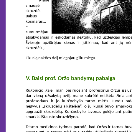
- Mane
smaugė
skruzdė.
Baisus
košmaras...
–
sumurmėjau
atsakydamas ir ieškodamas degtukų, kad uždegčiau lempą
Šviesoje apžiūrėjau sienas ir įsitikinau, kad ant jų nėr
skruzdėlių.
Likusią nakties dalį miegojau giliu miegu.
V. Baisi prof. Oržo bandymų pabaiga
Rugpjūčio gale, man besiruošiant profesoriui Oržui išsiųst
dar vieną užsakytą avilį, mane sukrėtė netikėta žinia api
profesoriaus ir jo kurčnebylio tarno mirtis. Juodu rad
negyvus „skruzdėlių aikštelėje“, o jų kūnai buvo smarkoka
apgraužti skruzdėlių. Kurčnebylio lavonas gulėjo ant patie
smarkiai ištausto skruzdėlyno.
Teismo medicinos tyrimas parodė, kad Oržas ir tarnas buv