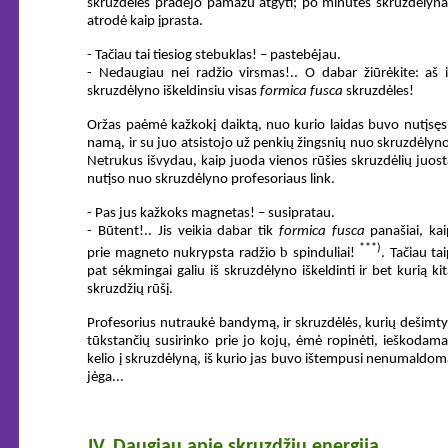
skruzdėlės pradėjo pamažu atgyti; po minutės skruzdėlyna
atrodė kaip įprasta.
- Tačiau tai tiesiog stebuklas! – pastebėjau.
- Nedaugiau nei radžio virsmas!.. O dabar žiūrėkite: aš i
skruzdėlyno iškeldinsiu visas
formica fusca
skruzdėles!
Oržas paėmė kažkokį daiktą, nuo kurio laidas buvo nutįsęs 
namą, ir su juo atsistojo už penkių žingsnių nuo skruzdėlyno
Netrukus išvydau, kaip juoda vienos rūšies skruzdėlių juost
nutįso nuo skruzdėlyno profesoriaus link.
- Pas jus kažkoks magnetas! – susipratau.
- Būtent!.. Jis veikia dabar tik
formica fusca
panašiai, kai
***)
b
prie magneto nukrypsta radžio
spinduliai!
. Tačiau ta
pat sėkmingai galiu iš skruzdėlyno iškeldinti ir bet kurią ki
skruzdžių rūšį.
Profesorius nutraukė bandymą, ir skruzdėlės, kurių dešimty
tūkstančių susirinko prie jo kojų, ėmė ropinėti, ieškodama
kelio į skruzdėlyną, iš kurio jas buvo ištempusi nenumaldom
jėga...
IV. Daugiau apie skruzdžių energiją