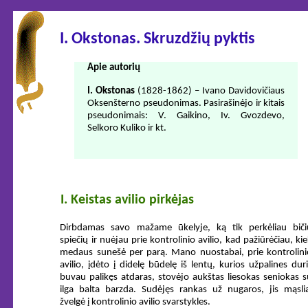
I. Okstonas. Skruzdžių pyktis
Apie autorių
I. Okstonas
(1828-1862) – Ivano Davidovičiaus
Oksenšterno pseudonimas. Pasirašinėjo ir kitais
pseudonimais: V. Gaikino, Iv. Gvozdevo,
Selkoro Kuliko ir kt.
I. Keistas avilio pirkėjas
Dirbdamas savo mažame ūkelyje, ką tik perkėliau biči
spiečių ir nuėjau prie kontrolinio avilio, kad pažiūrėčiau, ki
medaus sunešė per parą. Mano nuostabai, prie kontrolini
avilio, įdėto į didelę būdelę iš lentų, kurios užpalines dur
buvau palikęs atdaras, stovėjo aukštas liesokas seniokas s
ilga balta barzda. Sudėjęs rankas už nugaros, jis mąslia
žvelgė į kontrolinio avilio svarstykles.