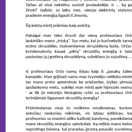
Tačiau aš visai neketinu sustoti pusiaukelėje. Ir ... ką gal
žinoti? Galbūt, su laiku mes, vietoje elektrinių statymo
pradėsim energiją išgauti
iš žmonių
.
Šią keistą mintį priėmiau kaip pokštą.
Pabaigai man teko išvysti dar vieną profesoriaus Orž
laukiniško meno „triuką“. Tuo metu, kai jo kurčnebylis tarna
erzino skruzdėles, stuksendamas skruzdėlyną lazda, Oržas 
kondensatorių kaupė „piktą“ skruzdžių energiją ir tada
pasiuntęs ją į gretimą skruzdėlyną, sukeldavo jo sujudimą....
Iš profesoriaus Oržo namų išėjau kaip iš „pasakų šalies
kampelio. Man grįžtant namo man švystelėjo netikėta mintis
tas mano proto aptemimas be priežasties, įvykęs pirmoj
apsilankymo metu, sukėlęs man mintį apie hipnozės seansą
- ar tik jis neturėjo tiesioginio ryšio su profesoriaus Orž
tyrinėjimais išgaunant skruzdžių energiją?
Prisimindamas visas to nutikimo smulkmenas, kuriom
anksčiau neskyriau reikšmės, vis labiau įsitikinau, ka
profesorius su manimi atliko kažkokį bandymą, paveikdama
mane skruzdžių energijos spinduliais. Ką reiškia mano keista
neprotinga būsena, kai praradau įprastą pasaulio suvokimą