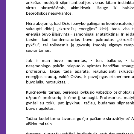
anksčiau nuslėpti silpni antipatijos vienas kitam instinktai
virtus skruzdėlėmis, akimirksniu išaugo iki baisios
beprotiškos neapykantos.
Nėra abejonių, kad Oržui pavyko galingame kondensatoriuj
sukaupti didelį „skruzdžių energijos“ kiekį. tada visa t
energija buvo išlaisvinta – sąmoningai ar atsitiktinai. Ir jei d
tarsim, kad kondensatorius buvo pakrautas „skruzdži
pykčiu“, tai tolimesnis ją gavusių žmonių elgesys tamp
suprantamas.
Juk ir man buvo momentas, - ten, balkone, - ka
nesąmoningo pykčio priepuolio apimtas bandžiau smaugt
profesorių. Tačiau tada aparatą, reguliuojantį skruzdži
energijos srautą, valdė Oržas, ir pavojingas eksperimenta
buvo laiku nutrauktas...
Kurčnebylis tarnas, perėmęs įpykusio vabzdžio psichologiją
užpuolė profesorių ir ėmė jį smaugti. Profesorius, matyt
gynėsi su tokiu pat įpykimu, tačiau, būdamas silpnesnis
buvo nugalėtas.
Tačiau kodėl tarno lavonas gulėjo pačiame skruzdėlyne? A
aiškinu tai taip.