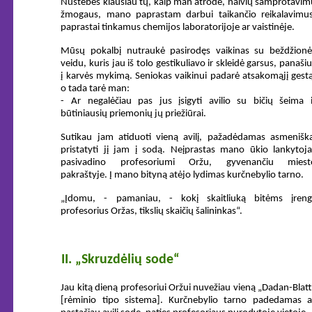
Nustebės klausiau tų, kaip man atrodė, naivių samprotavim
žmogaus, mano paprastam darbui taikančio reikalavimus
paprastai tinkamus chemijos laboratorijoje ar vaistinėje.
Mūsų pokalbį nutraukė pasirodęs vaikinas su beždžionė
veidu, kuris jau iš tolo gestikuliavo ir skleidė garsus, panaši
į karvės mykimą. Seniokas vaikinui padarė atsakomąjį gestą
o tada tarė man:
- Ar negalėčiau pas jus įsigyti avilio su bičių šeima i
būtiniausių priemonių jų priežiūrai.
Sutikau jam atiduoti vieną avilį, pažadėdamas asmeniška
pristatyti jį jam į sodą. Neįprastas mano ūkio lankytoja
pasivadino profesoriumi Oržu, gyvenančiu miest
pakraštyje. Į mano bityną atėjo lydimas kurčnebylio tarno.
„Įdomu, - pamaniau, - kokį skaitliuką bitėms įreng
profesorius Oržas, tikslių skaičių šalininkas“.
II. „Skruzdėlių sode“
Jau kitą dieną profesoriui Oržui nuvežiau vieną „Dadan-Blatt
[rėminio tipo sistema]. Kurčnebylio tarno padedamas a