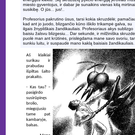
miesto gyventojus, ir dabar jie sunaikins vienas kitą mirtina
susikibę. O jūs... jus!..
Profesorius pakrutino ūsus, tarsi kokia skruzdėlė; pamačia
kad ant jo juodo, blizgančio kūno iškilo trikampė galva, su
ilgais žnypliškais žandikauliais. Profesoriaus akys sublizgo
baisiu žalsvu blizgesiu... Dar sekundė, ir milžiniška skruzdė
puolė man ant krūtinės, prislėgdama mane savo svoriu, tar
sunkiu luitu, ir suspaudė mano kaklą baisiais žandikauliais.
Aš klaikiai
surikau ir
prabudau
išpiltas šalto
prakaito.
- Kas tau? –
pasigirdo
susirūpinęs
brolio,
miegojusio
tame pat
kambaryje,
balsas.