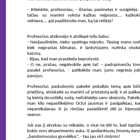
- Atleiskite, profesoriau, - ištariau pasimetęs ir susigėdęs,
tačiau su manimi vyksta kažkas neįprasta.... kažkoki
velniava.... gal paaiškinsite man, ką tai reiškia?
Profesorius atsikosėjo ir atsiliepė tyliu balsu:
- Nesijaudinkite, nieko ypatinga neįvyko. Tiesiog mano sod
kiek neįprastas klimatas, ir lankytojams nutinka visoki
kazusų.
- Bijau, kad man prasideda beprotystė.
- O ne, prašau, negalvokite apie tai! – padrąsinančiu ton
pasakė profesorius, - patikėkite man: jums negresia jok
pavojus.
Profesorius paskubomis pakeitė pokalbio temą apie biči
priežiūrą, atsiskaitė su manimi už pristatytą avilį; ir aš palik
tą keistą skruzdėlių sodą, neišsklaidęs savo abejonių. Pakeli
man kilo nepasitikėjimo Oržui jausmas ir pasigailėjau, ka
nepareikalavau iš jo rimčiau pasiaiškinti dėl jo hipnozė
seanso.
Juk pas jį atvykau su reikalais, o visai ne dėl to, kad tapči
kokio nors eksperimento auka. Iš apsilankiusių žmonių daryt
„bandomuosius gyvulėlius“, - tau jau virš cinizmo!