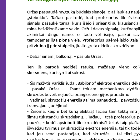
Oržas paspaudė mygtuką būdelės sienoje, o aš laukiau nauj
„stebuklo“. Tačiau pasirodė, kad profesorius tik švieso
signalu pašaukė tarną, kuris išėjo į prieangį su klausiančią
mina beždžioniškame veide. Oržui davus signalą, kurčnebyli
akimirkai dingo name, o tada vėl išėjo, paskui sav
tempdamas ilgą ploną vielą. Profesorius paėmė laido galą i
pritvirtino jį prie stulpelio, įkalto greta didelio skruzdėlyno.
- Dabar einam į balkoną! – pasiūlė Oržas.
Ten jis parodė nedidelį ratuką, maždaug vieno coli
skersmens, kuris greitai sukosi.
- Šis mažytis variklis juda „Babilono“ elektros energijos dėk
- pasakė Oržas. – Esant tokiam mechanizmo dydžiui
skruzdės beveik nejaučia brangios energijos praradimo.
- Vadinasi, skruzdžių energiją galima panaudoti... pavyzdžiu
tramvajaus judėjimui!
- Žinoma, kaip ir bet kurią elektrą! Tačiau tam tektų imti j
šimtų tūkstančių skruzdėlynų... Tačiau, - tęsė profesorius p
pauzės, - kodėl apsiriboti tik skruzdėmis?! Jei aš taip plači
išvysčiau tyrimus sy skruzdžių elektros energija, tai tik todė
kad jau senai pastebėjau, kad skruzdės – tai tikri gyv
elektroskopai, jų reagavimo į elektros reiškinius prasme