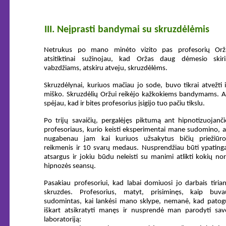
III. Neįprasti bandymai su skruzdėlėmis
Netrukus po mano minėto vizito pas profesorių Orž
atsitiktinai sužinojau, kad Oržas daug dėmesio skiri
vabzdžiams, atskiru atveju, skruzdėlėms.
Skruzdėlynai, kuriuos mačiau jo sode, buvo tikrai atvežti i
miško. Skruzdėlių Oržui reikėjo kažkokiems bandymams. A
spėjau, kad ir bites profesorius įsigijo tuo pačiu tikslu.
Po trijų savaičių, pergalėjęs piktumą ant hipnotizuojanči
profesoriaus, kurio keisti eksperimentai mane sudomino, a
nugabenau jam kai kuriuos užsakytus bičių priežiūro
reikmenis ir 10 svarų medaus. Nusprendžiau būti ypatinga
atsargus ir jokiu būdu neleisti su manimi atlikti kokių nor
hipnozės seansų.
Pasakiau profesoriui, kad labai domiuosi jo darbais tirian
skruzdes. Profesorius, matyt, prisiminęs, kaip buva
sudomintas, kai lankėsi mano sklype, nemanė, kad patog
iškart atsikratyti manęs ir nusprendė man parodyti sav
laboratoriją: