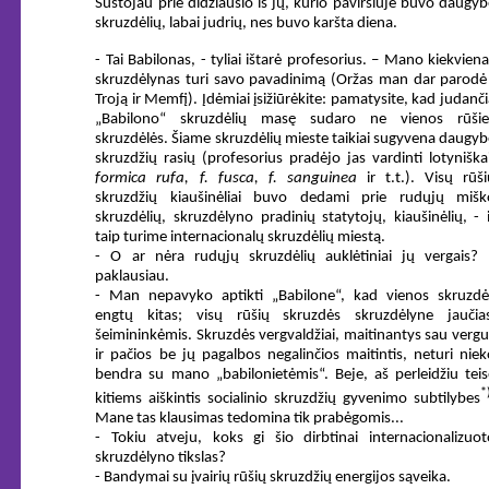
Sustojau prie didžiausio iš jų, kurio paviršiuje buvo daugyb
skruzdėlių, labai judrių, nes buvo karšta diena.
- Tai Babilonas, - tyliai ištarė profesorius. – Mano kiekvien
skruzdėlynas turi savo pavadinimą (Oržas man dar parodė 
Troją ir Memfį). Įdėmiai įsižiūrėkite: pamatysite, kad judanč
„Babilono“ skruzdėlių masę sudaro ne vienos rūšie
skruzdėlės. Šiame skruzdėlių mieste taikiai sugyvena daugyb
skruzdžių rasių (profesorius pradėjo jas vardinti lotyniškai
formica rufa, f. fusca, f. sanguinea
ir t.t.). Visų rūši
skruzdžių kiaušinėliai buvo dedami prie rudųjų mišk
skruzdėlių, skruzdėlyno pradinių statytojų, kiaušinėlių, - i
taip turime internacionalų skruzdėlių miestą.
- O ar nėra rudųjų skruzdėlių auklėtiniai jų vergais? 
paklausiau.
- Man nepavyko aptikti „Babilone“, kad vienos skruzdė
engtų kitas; visų rūšių skruzdės skruzdėlyne jaučias
šeimininkėmis. Skruzdės vergvaldžiai, maitinantys sau vergu
ir pačios be jų pagalbos negalinčios maitintis, neturi niek
bendra su mano „babilonietėmis“. Beje, aš perleidžiu teis
*
kitiems aiškintis socialinio skruzdžių gyvenimo subtilybes
Mane tas klausimas tedomina tik prabėgomis...
- Tokiu atveju, koks gi šio dirbtinai internacionalizuot
skruzdėlyno tikslas?
- Bandymai su įvairių rūšių skruzdžių energijos sąveika.