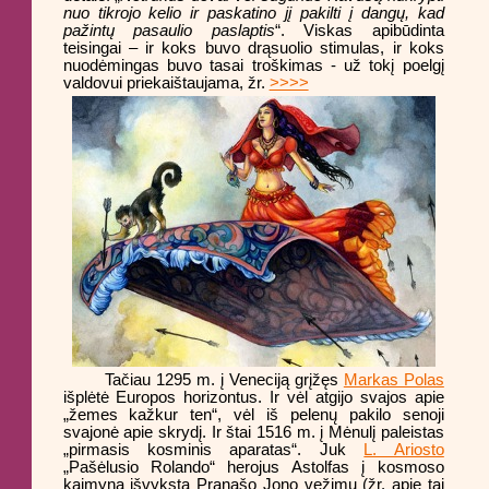
nuo tikrojo kelio ir paskatino jį pakilti į dangų, kad
pažintų pasaulio paslaptis
“. Viskas apibūdinta
teisingai – ir koks buvo drąsuolio stimulas, ir koks
nuodėmingas buvo tasai troškimas - už tokį poelgį
valdovui priekaištaujama, žr.
>>>>
Tačiau 1295 m. į Veneciją grįžęs
Markas Polas
išplėtė Europos horizontus. Ir vėl atgijo svajos apie
„žemes kažkur ten“, vėl iš pelenų pakilo senoji
svajonė apie skrydį. Ir štai 1516 m. į Mėnulį paleistas
„pirmasis kosminis aparatas“. Juk
L. Ariosto
„Pašėlusio Rolando“ herojus Astolfas į kosmoso
kaimyną išvyksta Pranašo Jono vežimu (žr. apie tai