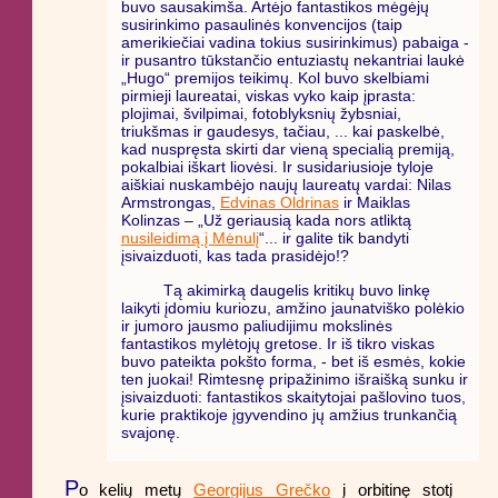
buvo sausakimša. Artėjo fantastikos mėgėjų
susirinkimo pasaulinės konvencijos (taip
amerikiečiai vadina tokius susirinkimus) pabaiga -
ir pusantro tūkstančio entuziastų nekantriai laukė
„Hugo“ premijos teikimų. Kol buvo skelbiami
pirmieji laureatai, viskas vyko kaip įprasta:
plojimai, švilpimai, fotoblyksnių žybsniai,
triukšmas ir gaudesys, tačiau, ... kai paskelbė,
kad nuspręsta skirti dar vieną specialią premiją,
pokalbiai iškart liovėsi. Ir susidariusioje tyloje
aiškiai nuskambėjo naujų laureatų vardai: Nilas
Armstrongas,
Edvinas Oldrinas
ir Maiklas
Kolinzas – „Už geriausią kada nors atliktą
nusileidimą į Mėnulį
“... ir galite tik bandyti
įsivaizduoti, kas tada prasidėjo!?
Tą akimirką daugelis kritikų buvo linkę
laikyti įdomiu kuriozu, amžino jaunatviško polėkio
ir jumoro jausmo paliudijimu mokslinės
fantastikos mylėtojų gretose. Ir iš tikro viskas
buvo pateikta pokšto forma, - bet iš esmės, kokie
ten juokai! Rimtesnę pripažinimo išraišką sunku ir
įsivaizduoti: fantastikos skaitytojai pašlovino tuos,
kurie praktikoje įgyvendino jų amžius trunkančią
svajonę.
P
o kelių metų
Georgijus Grečko
į orbitinę stotį