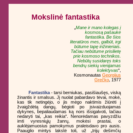
Mokslinė fantastika
„
Mane ir mano kolegas į
kosmosą pašaukė
fantastika. Be šios
literatūros mes, galbūt, irgi
būtume tapę inžinieriais.
Tačiau nebūtume prisilietę
prie kosmoso technikos.
Nebūtų susidaręs toks
bendrų siekių vienijamas
kolektyvas
“,
Kosmonautas
Georgijus
Grečko
, 1977
Fantastika
- tarsi berniukas, pasišiaušęs, viską
žinantis ir smalsus. Jį nuolat pabardavo tėvai, mokė,
kas tik netingėjo, o jis mėgo naktimis žiūrėti į
žvaigždėtą dangų, bėgioti po įsivaizduojamas
dykynes, bepaliaudamas ką nors išsigalvoti, tačiau
nedaryti tai, „kas reikia“. Nenorėdamas pavyzdžiu
imti vyresniųjų žanrų, mokėsi prastai, o
auklėjamuosius pamokymus praleisdavo pro ausis.
Paauglio mintys lakstė toli, už „trijų dešimčių