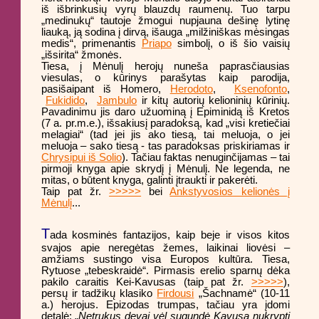
iš išbrinkusių vyrų blauzdų raumenų. Tuo tarpu
„medinukų“ tautoje žmogui nupjauna dešinę lytinę
liauką, ją sodina į dirvą, išauga „milžiniškas mėsingas
medis“, primenantis
Priapo
simbolį, o iš šio vaisių
„išsirita“ žmonės.
Tiesa, į Mėnulį herojų nuneša paprasčiausias
viesulas, o kūrinys parašytas kaip parodija,
pasišaipant iš Homero,
Herodoto
,
Ksenofonto
,
Fukidido
,
Jambulo
ir kitų autorių kelioninių kūrinių.
Pavadinimu jis daro užuominą į Epiminidą iš Kretos
(7 a. pr.m.e.), išsakiusį paradoksą, kad „visi kretiečiai
melagiai“ (tad jei jis ako tiesą, tai meluoja, o jei
meluoja – sako tiesą - tas paradoksas priskiriamas ir
Chrysipui iš Solio
). Tačiau faktas nenuginčijamas – tai
pirmoji knyga apie skrydį į Mėnulį. Ne legenda, ne
mitas, o būtent knyga, galinti įtraukti ir pakerėti.
Taip pat žr.
>>>>>
bei
Ankstyvosios kelionės į
Mėnulį
...
T
ada kosminės fantazijos, kaip beje ir visos kitos
svajos apie neregėtas žemes, laikinai liovėsi –
amžiams sustingo visa Europos kultūra. Tiesa,
Rytuose „tebeskraidė“. Pirmasis erelio sparnų dėka
pakilo caraitis Kei-Kavusas (taip pat žr.
>>>>>
),
persų ir tadžikų klasiko
Firdousi
„Šachnamė“ (10-11
a.) herojus. Epizodas trumpas, tačiau yra įdomi
detalė: „
Netrukus devai vėl sugundė Kavusą nukrypti