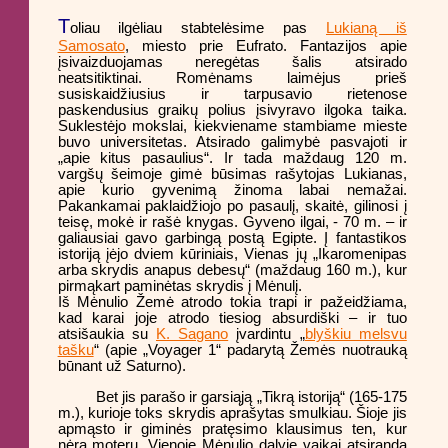
T
oliau ilgėliau stabtelėsime pas
Lukianą iš
Samosato
, miesto prie Eufrato. Fantazijos apie
įsivaizduojamas neregėtas šalis atsirado
neatsitiktinai. Romėnams laimėjus prieš
susiskaidžiusius ir tarpusavio rietenose
paskendusius graikų polius įsivyravo ilgoka taika.
Suklestėjo mokslai, kiekviename stambiame mieste
buvo universitetas. Atsirado galimybė pasvajoti ir
„apie kitus pasaulius“. Ir tada maždaug 120 m.
vargšų šeimoje gimė būsimas rašytojas Lukianas,
apie kurio gyvenimą žinoma labai nemažai.
Pakankamai paklaidžiojo po pasaulį, skaitė, gilinosi į
teisę, mokė ir rašė knygas. Gyveno ilgai, - 70 m. – ir
galiausiai gavo garbingą postą Egipte. Į fantastikos
istoriją įėjo dviem kūriniais, Vienas jų „Ikaromenipas
arba skrydis anapus debesų“ (maždaug 160 m.), kur
pirmąkart paminėtas skrydis į Mėnulį.
Iš Mėnulio Žemė atrodo tokia trapi ir pažeidžiama,
kad karai joje atrodo tiesiog absurdiški – ir tuo
atsišaukia su
K. Sagano
įvardintu „
blyškiu melsvu
tašku
“ (apie „Voyager 1“ padarytą Žemės nuotrauką
būnant už Saturno).
Bet jis parašo ir garsiąją „Tikrą istoriją“ (165-175
m.), kurioje toks skrydis aprašytas smulkiau. Šioje jis
apmąsto ir giminės pratęsimo klausimus ten, kur
nėra moterų. Vienoje Mėnulio dalyje vaikai atsiranda