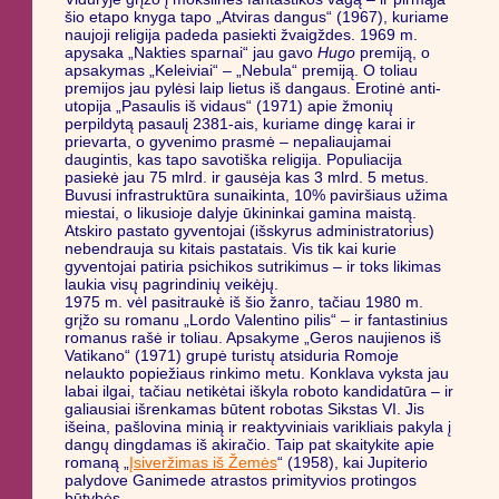
šio etapo knyga tapo „Atviras dangus“ (1967), kuriame
naujoji religija padeda pasiekti žvaigždes. 1969 m.
apysaka „Nakties sparnai“ jau gavo
Hugo
premiją, o
apsakymas „Keleiviai“ – „Nebula“ premiją. O toliau
premijos jau pylėsi laip lietus iš dangaus. Erotinė anti-
utopija „Pasaulis iš vidaus“ (1971) apie žmonių
perpildytą pasaulį 2381-ais, kuriame dingę karai ir
prievarta, o gyvenimo prasmė – nepaliaujamai
daugintis, kas tapo savotiška religija. Populiacija
pasiekė jau 75 mlrd. ir gausėja kas 3 mlrd. 5 metus.
Buvusi infrastruktūra sunaikinta, 10% paviršiaus užima
miestai, o likusioje dalyje ūkininkai gamina maistą.
Atskiro pastato gyventojai (išskyrus administratorius)
nebendrauja su kitais pastatais. Vis tik kai kurie
gyventojai patiria psichikos sutrikimus – ir toks likimas
laukia visų pagrindinių veikėjų.
1975 m. vėl pasitraukė iš šio žanro, tačiau 1980 m.
grįžo su romanu „Lordo Valentino pilis“ – ir fantastinius
romanus rašė ir toliau. Apsakyme „Geros naujienos iš
Vatikano“ (1971) grupė turistų atsiduria Romoje
nelaukto popiežiaus rinkimo metu. Konklava vyksta jau
labai ilgai, tačiau netikėtai iškyla roboto kandidatūra – ir
galiausiai išrenkamas būtent robotas Sikstas VI. Jis
išeina, pašlovina minią ir reaktyviniais varikliais pakyla į
dangų dingdamas iš akiračio. Taip pat skaitykite apie
romaną „
Įsiveržimas iš Žemės
“ (1958), kai Jupiterio
palydove Ganimede atrastos primityvios protingos
būtybės.