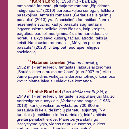
Karen Lord
(g. 1968 m.) - barbadų
tamsiaodė fantastė, pirmajame romane „Išpirkimas
indigo spalva“ (2010) perpasakojusi senegalų folkloro
pasakojimą. Antrasis romanas „Geriausias iš galimų
pasaulių“ (2013) yra iš socialinės fantastikos žanro:
nežemietis sužino, kad jo pasaulis sugriautas ir
išgyvenusiems nelieka kitos išeities, kaip kreiptis
pagalbos pas tolimus giminaičius humanoidus. Jie
norėtų išlaikyti savo kultūrą, tačiau, atrodo, teks ją
keisti. Naujausias romanas – „Mėlynas puikus
pasaulis“ (2023). Ji taip pat rašo apie religijos
sociologiją.
5)
Natanas Louelas
(
Nathan Lowell
, g.
1952 m.) - amerikiečių fantastas, labiausiai žinomas
„Saulės kliperio aukso amžiaus“ (nuo 2007 m.) ciklu.
Jame pagrindinis veikėjas įsidarbina tolimojo kosmoso
krovininiame laive su eklektiška komanda.
6)
Loisė Budžold
(
Lois McMaster Bujold
, g.
1949 m.) - amerikiečių fantastė, išpopuliarėjusi Mailzo
Vorkosigano nuotykiais „Vorkosigano sagoje“ (1986-
2018), kurioje veiksmas vyksta po 700-900 m.
pasaulyje iš kelių dešimčių planetų, sujungtų P-V
tuneliais (neaiškios kilmės dariniais), leidžiančiais
greitai persikelti erdve. Planetos yra skirtingo
išsivystymo lygio, vienos nepriklausomos, o kitos
sudarę imperijas… Tuneliai yra vienintelė