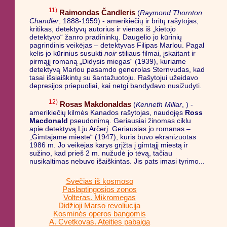
11)
Raimondas Čandleris
(
Raymond Thornton
Chandler
, 1888-1959) - amerikiečių ir britų rašytojas,
kritikas, detektyvų autorius ir vienas iš „kietojo
detektyvo“ žanro pradininkų. Daugelio jo kūrinių
pagrindinis veikėjas – detektyvas Filipas Marlou. Pagal
kelis jo kūrinius susukti
noir
stiliaus filmai, įskaitant ir
pirmąjį romaną „Didysis miegas“ (1939), kuriame
detektyvą Marlou pasamdo generolas Sternvudas, kad
tasai išsiaiškintų su šantažuotoju. Rašytojui užeidavo
depresijos priepuoliai, kai netgi bandydavo nusižudyti.
12)
Rosas Makdonaldas
(
Kenneth Millar
, ) -
amerikiečių kilmės Kanados rašytojas, naudojęs
Ross
Macdonald
pseudonimą. Geriausiai žinomas ciklu
apie detektyvą Lju Arčerį. Geriausias jo romanas –
„Gimtajame mieste“ (1947), kuris buvo ekranizuotas
1986 m. Jo veikėjas karys grįžta į gimtąjį miestą ir
sužino, kad prieš 2 m. nužudė jo tėvą, tačiau
nusikaltimas nebuvo išaiškintas. Jis pats imasi tyrimo...
Svečias iš kosmoso
Paslaptingosios zonos
Volteras. Mikromegas
Didžioji Marso revoliucija
Kosminės operos bangomis
A. Cvetkovas. Ateities pabaiga