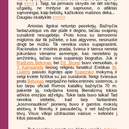
irgi
>>>>
). Taigi, tai pirmasis skrydis ne dėl stichijų
užgaidų, ne mintyse ar sapnuose, o atliktas
sąmoningai, kaip bebūtų, kažkokios mašinos dėka...
Daugiau skaitykite
>>>>>
Ariostas ilgokai neturėjo pasekėjų. Bažnyčia
fantazuotojus vis dar pūdė ir degino, tačiau svajonių
sunaikinti nesugebėjo. Proto kova su tamsiomis
miglomis dar tik įsižiebė, o kas atgyveno, nesiruošė
dingti be mūšio. Tik nereikia visko supaprastinti.
Racionalus ir mistinis pradai, šviesa ir tamsa neretai
įsikurdavo viename asmenyje, kas nestebino jų
amžininkų, tačiau visai supainiojo biografus. Juk ir
Rodžeris Bekonas
bei
Dž. Bruno
buvo vienuoliais, o
T. Kampanela
tiesiog religiniu fanatiku! Eretikas
M.
Liuteris
pasiuto išgirdęs apie
Koperniko
mokymą ir
netgi kvietė fiziškai su juo susidoroti. Netgi šviesaus
proto
Bekonas
nepripažino heliocentrinės sistemos, o
tuo tarpu oficiali Romos katalikų bažnyčia 70 m.
pakentė ją, rodydama keistą liberalizmą tokios
aiškios erezijos atžvilgiu. Tokie tada buvo laikai! Tad
nereikia stebėtis, kad tarp fantastinės
„kosmonautikos“ pionierių buvo ir gamtos mokslų
atstovų, ir filosofų, ir pasauliečių, ir net bažnyčios
tėvų. Visus viliojo uždraustas vaisius – kelionės į
kitus pasaulius.