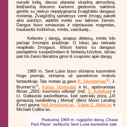
nurodė kelią, davusi planetai skaidrią atmosferą,
leidžiančią ištisoms kartoms giedromis naktimis
gėrėtis su niekuo nepalyginama žvaigždėto dangaus
misterija. Žvaigždžių spindesys vertė žmogų pakelti
akis aukštyn, atplėšti mintis nuo laikinos žemės.
Dangus buvo seniausias ir stipriausias magnetas,
traukiantis troškimus, mintis, vaizduotę...
Kelionės į dangų, anapus debesų, mintis kilo
pačioje žmonijos pradžioje. O kilusi, jau niekada
neapleido žmogaus. Ištisos kartos su dangaus
paslaptimis susipažindavo iš fantastų kūrybos, tačiau
pati šio žanro literatūra gimė iš svajonės apie dangų.
1969 m. Sent Luise buvo skiriama kasmetinė
Hugo premija, skiriama už pasiekimus mokslo
1)
fantastikoje. Tais metais ją gavo
R. Silverbergas
, J.
3)
Brunner’is
,
Kurtas Vonegutas
ir kt., apdovanotas
filmas „2001: kosmoso odisėja“ (rež.
S. Kubrikas
) ir
t.t. Galiausiai paskelbiama, kad specialų prizą „Už
geriausią nusileidimą į Mėnulį“ (
Best Moon Landing
Ever
) gauna
Neil Armstrong'as
,
Edwin E. Aldrin'as
ir
Michael Collins'as.
Paskutinę 1969 m. rugpjūčio dieną „Chase
Park Plaza“ viešbučio Sent Luise banketinė salė