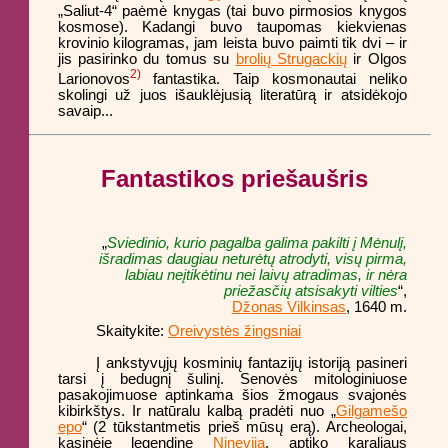
„Saliut-4“ paėmė knygas (tai buvo pirmosios knygos
kosmose). Kadangi buvo taupomas kiekvienas
krovinio kilogramas, jam leista buvo paimti tik dvi – ir
jis pasirinko du tomus su
brolių Strugackių
ir Olgos
2)
Larionovos
fantastika. Taip kosmonautai neliko
skolingi už juos išauklėjusią literatūrą ir atsidėkojo
savaip...
Fantastikos priešaušris
„
Sviedinio, kurio pagalba galima pakilti į Mėnulį,
išradimas daugiau neturėtų atrodyti, visų pirma,
labiau neįtikėtinu nei laivų atradimas, ir nėra
priežasčių atsisakyti vilties
“,
Džonas Vilkinsas
, 1640 m.
Skaitykite:
Oreivystės žingsniai
Į ankstyvųjų kosminių fantazijų istoriją pasineri
tarsi į bedugnį šulinį. Senovės mitologiniuose
pasakojimuose aptinkama šios žmogaus svajonės
kibirkštys. Ir natūralu kalbą pradėti nuo „
Gilgamešo
epo
“ (2 tūkstantmetis prieš mūsų erą). Archeologai,
kasinėję legendinę
Nineviją
, aptiko karaliaus