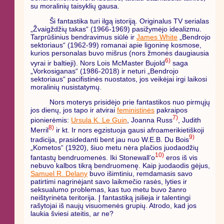
su moralinių taisyklių gausa.
Ši fantastika turi ilgą istoriją. Originalus TV serialas
„Žvaigždžių takas“ (1966-1969) pasižymėjo idealizmu.
Tarprūšinius bendravimus siūlė ir
James White
„Bendrojo
sektoriaus“ (1962-99) romanai apie ligoninę kosmose,
kurios personalas buvo mišrus (nors žmonės daugiausia
6)
vyrai ir baltieji). Nors Lois McMaster Bujold
saga
„Vorkosiganas“ (1986-2018) ir neturi „Bendrojo
sektoriaus“ pacifistinės nuostatos, jos veikėjai irgi laikosi
moralinių nusistatymų.
Nors moterys prisidėjo prie fantastikos nuo pirmųjų
jos dienų, jos tapo ir atvirai
feministinės
pakraipos
7)
pionierėmis:
Ursula K. Le Guin
, Joanna Russ
, Judith
8)
Merril
ir kt. Ir nors egzistuoja gausi afroamerikietiškoji
9)
tradicija, prasidedanti bent jau nuo W.E.B. Du Bois
„Kometos“ (1920), šiuo metu nėra plačios juodaodžių
10)
fantastų bendruomenės. Iki Stonewall’o
eros iš vis
nebuvo kalbos tikrą bendruomenę. Kaip juodaodis gėjus,
Samuel R. Delany
buvo išimtiniu, remdamasis savo
patirtimi nagrinėjant savo laikmečio rasės, lyties ir
seksualumo problemas, kas tuo metu buvo žanro
neištyrinėta teritorija. Į fantastiką įsilieja ir talentingi
rašytojai iš naujų visuomenės grupių. Atrodo, kad jos
laukia šviesi ateitis, ar ne?