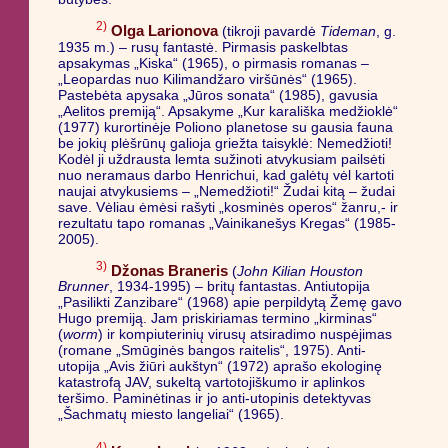
2)
Olga Larionova
(tikroji pavardė
Tideman
, g.
1935 m.) – rusų fantastė. Pirmasis paskelbtas
apsakymas „Kiska“ (1965), o pirmasis romanas –
„Leopardas nuo Kilimandžaro viršūnės“ (1965).
Pastebėta apysaka „Jūros sonata“ (1985), gavusia
„Aelitos premiją“. Apsakyme „Kur karališka medžioklė“
(1977) kurortinėje Poliono planetose su gausia fauna
be jokių plėšrūnų galioja griežta taisyklė: Nemedžioti!
Kodėl ji uždrausta lemta sužinoti atvykusiam pailsėti
nuo neramaus darbo Henrichui, kad galėtų vėl kartoti
naujai atvykusiems – „Nemedžioti!“ Žudai kitą – žudai
save. Vėliau ėmėsi rašyti „kosminės operos“ žanru,- ir
rezultatu tapo romanas „Vainikanešys Kregas“ (1985-
2005).
3)
Džonas Braneris
(
John Kilian Houston
Brunner
, 1934-1995) – britų fantastas. Antiutopija
„Pasilikti Zanzibare“ (1968) apie perpildytą Žemę gavo
Hugo premiją. Jam priskiriamas termino „kirminas“
(
worm
) ir kompiuterinių virusų atsiradimo nuspėjimas
(romane „Smūginės bangos raitelis“, 1975). Anti-
utopija „Avis žiūri aukštyn“ (1972) aprašo ekologinę
katastrofą JAV, sukeltą vartotojiškumo ir aplinkos
teršimo. Paminėtinas ir jo anti-utopinis detektyvas
„Šachmatų miesto langeliai“ (1965).
4)