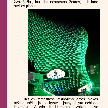
žvaigždžių“, kur dar neatrastos žemės, - ir kūrė
ateities planus.
Tikslios fantastikos atsiradimo datos niekas
nežino, tačiau jos vaikystė ir jaunystė yra neblogai
ištyrinėta. Mokslo ir Literatūros vaikas buvo