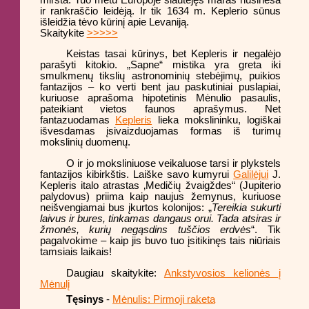
ir rankraščio leidėją. Ir tik 1634 m. Keplerio sūnus
išleidžia tėvo kūrinį apie Levaniją.
Skaitykite
>>>>>
Keistas tasai kūrinys, bet Kepleris ir negalėjo
parašyti kitokio. „Sapne“ mistika yra greta iki
smulkmenų tikslių astronominių stebėjimų, puikios
fantazijos – ko verti bent jau paskutiniai puslapiai,
kuriuose aprašoma hipotetinis Mėnulio pasaulis,
pateikiant vietos faunos aprašymus. Net
fantazuodamas
Kepleris
lieka mokslininku, logiškai
išvesdamas įsivaizduojamas formas iš turimų
mokslinių duomenų.
O ir jo moksliniuose veikaluose tarsi ir plykstels
fantazijos kibirkštis. Laiške savo kumyrui
Galilėjui
J.
Kepleris italo atrastas ‚Medičių žvaigždes“ (Jupiterio
palydovus) priima kaip naujus žemynus, kuriuose
neišvengiamai bus įkurtos kolonijos: „
Tereikia sukurti
laivus ir bures, tinkamas dangaus orui. Tada atsiras ir
žmonės, kurių negąsdins tuščios erdvės
“. Tik
pagalvokime – kaip jis buvo tuo įsitikinęs tais niūriais
tamsiais laikais!
Daugiau skaitykite:
Ankstyvosios kelionės į
Mėnulį
Tęsinys
-
Mėnulis: Pirmoji raketa