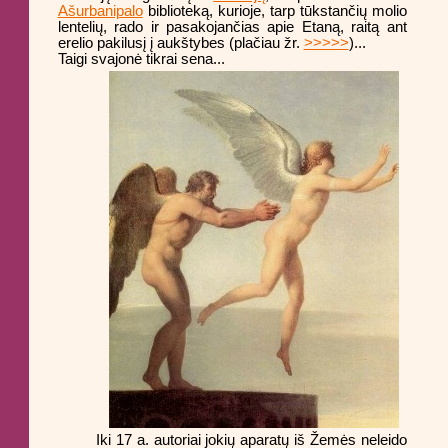
Ašurbanipalo
biblioteką, kurioje, tarp tūkstančių molio
lentelių, rado ir pasakojančias apie Etaną, raitą ant
erelio pakilusį į aukštybes (plačiau žr.
>>>>>
)...
Taigi svajonė tikrai sena...
Iki 17 a. autoriai jokių aparatų iš Žemės neleido