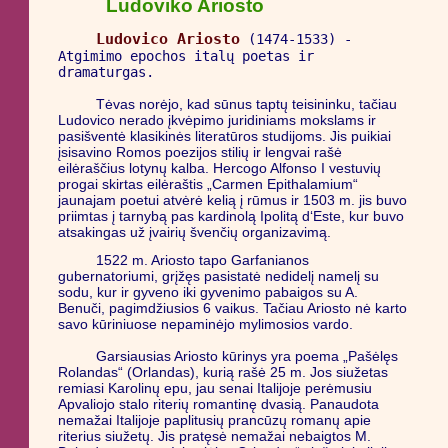
Ludoviko Ariosto
Ludovico Ariosto
(1474-1533) -
Atgimimo epochos italų poetas ir
dramaturgas.
Tėvas norėjo, kad sūnus taptų teisininku, tačiau
Ludovico nerado įkvėpimo juridiniams mokslams ir
pasišventė klasikinės literatūros studijoms. Jis puikiai
įsisavino Romos poezijos stilių ir lengvai rašė
eilėraščius lotynų kalba. Hercogo Alfonso I vestuvių
progai skirtas eilėraštis „Carmen Epithalamium“
jaunajam poetui atvėrė kelią į rūmus ir 1503 m. jis buvo
priimtas į tarnybą pas kardinolą Ipolitą d‘Este, kur buvo
atsakingas už įvairių švenčių organizavimą.
1522 m. Ariosto tapo Garfanianos
gubernatoriumi, grįžęs pasistatė nedidelį namelį su
sodu, kur ir gyveno iki gyvenimo pabaigos su A.
Benuči, pagimdžiusios 6 vaikus. Tačiau Ariosto nė karto
savo kūriniuose nepaminėjo mylimosios vardo.
Garsiausias Ariosto kūrinys yra poema „Pašėlęs
Rolandas“ (Orlandas), kurią rašė 25 m. Jos siužetas
remiasi Karolinų epu, jau senai Italijoje perėmusiu
Apvaliojo stalo riterių romantinę dvasią. Panaudota
nemažai Italijoje paplitusių prancūzų romanų apie
riterius siužetų. Jis pratęsė nemažai nebaigtos M.