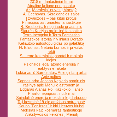
2018 m. fantastiniai filmai
Atgalinė kelionė prie pasakų
Ar „Marsietis“ nuves į Marsą?
A. Čechovas. Skraidančios salos
Į žvaigždes – pas kitus protus
Pirmosios astronautės fantastikoje
R. Bredberis. Ir nugriaudė griaustinis
Šiaurės Korėjos mokslinė fantastika
Terra Incognita ir Terra Fantastica
Fantastikos istorija ir Vilniaus Dorado
Keliautojo autostopu gidas po galaktiką
H. Elisonas. Neturiu burnos ir privalau
rėkti
S. Lemo kosminiai aparatai ir mokslo
idėjos
Psichikos jėga, atomo energija ir
reaktyvine raketa
Lukianas iš Samosatos. Apie gintarą arba
Apie gulbes
Sapnas arba Johano Keplerio pomirtinis
rašinys apie Mėnulio astronomiją
Edgaras Alanas Po. Kažkokio Hanso
Pfaalio nepaprasti nutikimai
Spindulinė energija mokslininkų darbuose
Toji kosminė 19-ojo amžiaus antra pusė
Kauno "Feniksas" ir kiti Lietuvos klubai
Mokslas kaip košmaras fantastikoje
Ankstyvosios kelionės į Mėnulį