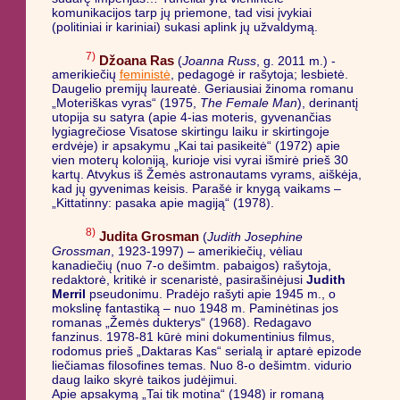
komunikacijos tarp jų priemone, tad visi įvykiai
(politiniai ir kariniai) sukasi aplink jų užvaldymą.
7)
Džoana Ras
(
Joanna Russ
, g. 2011 m.) -
amerikiečių
feministė
, pedagogė ir rašytoja; lesbietė.
Daugelio premijų laureatė. Geriausiai žinoma romanu
„Moteriškas vyras“ (1975,
The Female Man
), derinantį
utopija su satyra (apie 4-ias moteris, gyvenančias
lygiagrečiose Visatose skirtingu laiku ir skirtingoje
erdvėje) ir apsakymu „Kai tai pasikeitė“ (1972) apie
vien moterų koloniją, kurioje visi vyrai išmirė prieš 30
kartų. Atvykus iš Žemės astronautams vyrams, aiškėja,
kad jų gyvenimas keisis. Parašė ir knygą vaikams –
„Kittatinny: pasaka apie magiją“ (1978).
8)
Judita Grosman
(
Judith Josephine
Grossman
, 1923-1997) – amerikiečių, vėliau
kanadiečių (nuo 7-o dešimtm. pabaigos) rašytoja,
redaktorė, kritikė ir scenaristė, pasirašinėjusi
Judith
Merril
pseudonimu. Pradėjo rašyti apie 1945 m., o
mokslinę fantastiką – nuo 1948 m. Paminėtinas jos
romanas „Žemės dukterys“ (1968). Redagavo
fanzinus. 1978-81 kūrė mini dokumentinius filmus,
rodomus prieš „Daktaras Kas“ serialą ir aptarė epizode
liečiamas filosofines temas. Nuo 8-o dešimtm. vidurio
daug laiko skyrė taikos judėjimui.
Apie apsakymą „Tai tik motina“ (1948) ir romaną