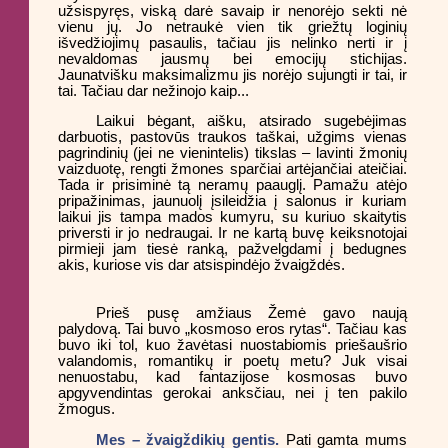
užsispyręs, viską darė savaip ir nenorėjo sekti nė
vienu jų. Jo netraukė vien tik griežtų loginių
išvedžiojimų pasaulis, tačiau jis nelinko nerti ir į
nevaldomas jausmų bei emocijų stichijas.
Jaunatvišku maksimalizmu jis norėjo sujungti ir tai, ir
tai. Tačiau dar nežinojo kaip...
Laikui bėgant, aišku, atsirado sugebėjimas
darbuotis, pastovūs traukos taškai, užgims vienas
pagrindinių (jei ne vienintelis) tikslas – lavinti žmonių
vaizduotę, rengti žmones sparčiai artėjančiai ateičiai.
Tada ir prisiminė tą neramų paauglį. Pamažu atėjo
pripažinimas, jaunuolį įsileidžia į salonus ir kuriam
laikui jis tampa mados kumyru, su kuriuo skaitytis
priversti ir jo nedraugai. Ir ne kartą buvę keiksnotojai
pirmieji jam tiesė ranką, pažvelgdami į bedugnes
akis, kuriose vis dar atsispindėjo žvaigždės.
Prieš pusę amžiaus Žemė gavo naują
palydovą. Tai buvo „kosmoso eros rytas“. Tačiau kas
buvo iki tol, kuo žavėtasi nuostabiomis priešaušrio
valandomis, romantikų ir poetų metu? Juk visai
nenuostabu, kad fantazijose kosmosas buvo
apgyvendintas gerokai anksčiau, nei į ten pakilo
žmogus.
Mes – žvaigždikių gentis.
Pati gamta mums