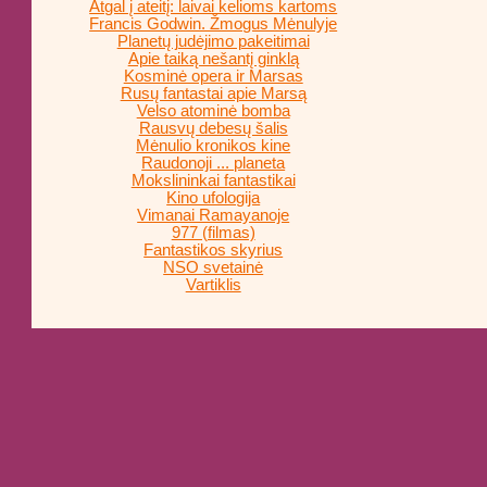
Atgal į ateitį: laivai kelioms kartoms
Francis Godwin. Žmogus Mėnulyje
Planetų judėjimo pakeitimai
Apie taiką nešantį ginklą
Kosminė opera ir Marsas
Rusų fantastai apie Marsą
Velso atominė bomba
Rausvų debesų šalis
Mėnulio kronikos kine
Raudonoji ... planeta
Mokslininkai fantastikai
Kino ufologija
Vimanai Ramayanoje
977 (filmas)
Fantastikos skyrius
NSO svetainė
Vartiklis