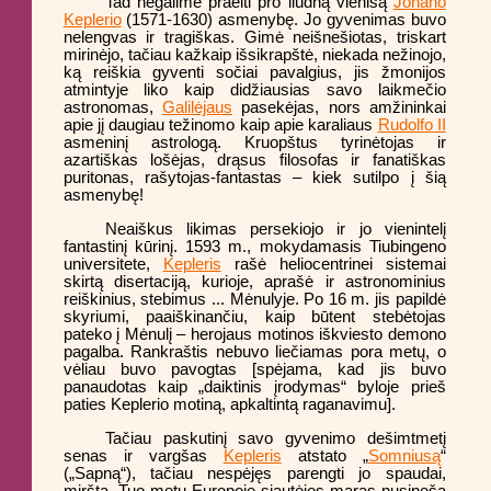
Tad negalime praeiti pro liūdną vienišą
Johano
Keplerio
(1571-1630) asmenybę. Jo gyvenimas buvo
nelengvas ir tragiškas. Gimė neišnešiotas, triskart
mirinėjo, tačiau kažkaip išsikrapštė, niekada nežinojo,
ką reiškia gyventi sočiai pavalgius, jis žmonijos
atmintyje liko kaip didžiausias savo laikmečio
astronomas,
Galilėjaus
pasekėjas, nors amžininkai
apie jį daugiau težinomo kaip apie karaliaus
Rudolfo II
asmeninį astrologą. Kruopštus tyrinėtojas ir
azartiškas lošėjas, drąsus filosofas ir fanatiškas
puritonas, rašytojas-fantastas – kiek sutilpo į šią
asmenybę!
Neaiškus likimas persekiojo ir jo vienintelį
fantastinį kūrinį. 1593 m., mokydamasis Tiubingeno
universitete,
Kepleris
rašė heliocentrinei sistemai
skirtą disertaciją, kurioje, aprašė ir astronominius
reiškinius, stebimus ... Mėnulyje. Po 16 m. jis papildė
skyriumi, paaiškinančiu, kaip būtent stebėtojas
pateko į Mėnulį – herojaus motinos iškviesto demono
pagalba. Rankraštis nebuvo liečiamas pora metų, o
vėliau buvo pavogtas [spėjama, kad jis buvo
panaudotas kaip „daiktinis įrodymas“ byloje prieš
paties Keplerio motiną, apkaltintą raganavimu].
Tačiau paskutinį savo gyvenimo dešimtmetį
senas ir vargšas
Kepleris
atstato „
Somniusą
“
(„Sapną“), tačiau nespėjęs parengti jo spaudai,
miršta. Tuo metu Europoje siautėjęs maras nusineša