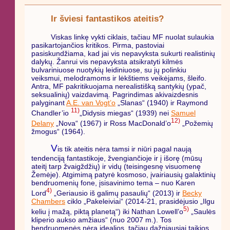
Ir šviesi fantastikos ateitis?
Viskas linkę vykti ciklais, tačiau MF nuolat sulaukia
pasikartojančios kritikos. Pirma, pastoviai
pasiskundžiama, kad jai vis nepavyksta sukurti realistinių
dalykų. Žanrui vis nepavyksta atsikratyti kilmės
bulvariniuose nuotykių leidiniuose, su jų polinkiu
veiksmui, melodramoms ir lėkštiems veikėjams, šleifo.
Antra, MF pakritikuojama nerealistišką santykių (ypač,
seksualinių) vaizdavimą. Pagrindimas akivaizdesnis
palyginant
A.E. van Vogt’o
„Slanas“ (1940) ir Raymond
11)
Chandler’io
„Didysis miegas“ (1939) nei
Samuel
12)
Delany
„Nova“ (1967) ir Ross MacDonald’o
„Požemių
žmogus“ (1964).
V
is tik ateitis nėra tamsi ir niūri pagal naują
tendenciją fantastikoje, žvengiančioje ir į išorę (mūsų
ateitį tarp žvaigždžių) ir vidų (teisingesnę visuomenę
Žemėje). Atgimimą patyrė kosmoso, įvairiausių galaktinių
bendruomenių fone, įsisavinimo tema – nuo Karen
4)
Lord
„Geriausio iš galimų pasaulių“ (2013) ir
Becky
Chambers
ciklo „Pakeleiviai“ (2014-21, prasidėjusio „Ilgu
5)
keliu į mažą, piktą planetą“) iki Nathan Lowell’o
„Saulės
kliperio aukso amžiaus“ (nuo 2007 m.). Tos
bendruomenės nėra idealios, tačiau dažniausiai taikios,