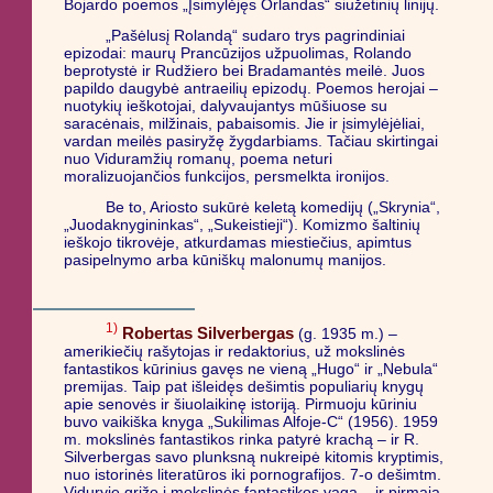
Bojardo poemos „Įsimylėjęs Orlandas“ siužetinių linijų.
„Pašėlusį Rolandą“ sudaro trys pagrindiniai
epizodai: maurų Prancūzijos užpuolimas, Rolando
beprotystė ir Rudžiero bei Bradamantės meilė. Juos
papildo daugybė antraeilių epizodų. Poemos herojai –
nuotykių ieškotojai, dalyvaujantys mūšiuose su
saracėnais, milžinais, pabaisomis. Jie ir įsimylėjėliai,
vardan meilės pasiryžę žygdarbiams. Tačiau skirtingai
nuo Viduramžių romanų, poema neturi
moralizuojančios funkcijos, persmelkta ironijos.
Be to, Ariosto sukūrė keletą komedijų („Skrynia“,
„Juodaknygininkas“, „Sukeistieji“). Komizmo šaltinių
ieškojo tikrovėje, atkurdamas miestiečius, apimtus
pasipelnymo arba kūniškų malonumų manijos.
1)
Robertas Silverbergas
(g. 1935 m.) –
amerikiečių rašytojas ir redaktorius, už mokslinės
fantastikos kūrinius gavęs ne vieną „Hugo“ ir „Nebula“
premijas. Taip pat išleidęs dešimtis populiarių knygų
apie senovės ir šiuolaikinę istoriją. Pirmuoju kūriniu
buvo vaikiška knyga „Sukilimas Alfoje-C“ (1956). 1959
m. mokslinės fantastikos rinka patyrė krachą – ir R.
Silverbergas savo plunksną nukreipė kitomis kryptimis,
nuo istorinės literatūros iki pornografijos. 7-o dešimtm.
Viduryje grįžo į mokslinės fantastikos vagą – ir pirmąja