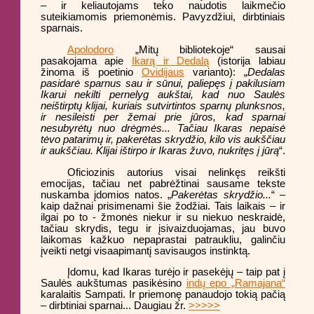
– ir keliautojams teko naudotis laikmečio
suteikiamomis priemonėmis. Pavyzdžiui, dirbtiniais
sparnais.
Apolodoro
„Mitų bibliotekoje“ sausai
pasakojama apie
Ikarą ir Dedalą
(istorija labiau
žinoma iš poetinio
Ovidijaus
varianto): „
Dedalas
pasidarė sparnus sau ir sūnui, paliepęs į pakilusiam
Ikarui nekilti pernelyg aukštai, kad nuo Saulės
neištirptų klijai, kuriais sutvirtintos sparnų plunksnos,
ir nesileisti per žemai prie jūros, kad sparnai
nesubyrėtų nuo drėgmės... Tačiau Ikaras nepaisė
tėvo patarimų ir, pakerėtas skrydžio, kilo vis aukščiau
ir aukščiau. Klijai ištirpo ir Ikaras žuvo, nukritęs į jūrą
“.
Oficiozinis autorius visai nelinkęs reikšti
emocijas, tačiau net pabrėžtinai sausame tekste
nuskamba įdomios natos. „
Pakerėtas skrydžio...
“ –
kaip dažnai prisimenami šie žodžiai. Tais laikais – ir
ilgai po to - žmonės niekur ir su niekuo neskraidė,
tačiau skrydis, tegu ir įsivaizduojamas, jau buvo
laikomas kažkuo nepaprastai patraukliu, galinčiu
įveikti netgi visaapimantį savisaugos instinktą.
Įdomu, kad Ikaras turėjo ir pasekėjų – taip pat į
Saulės aukštumas pasikėsino
indų epo „Ramajana“
karalaitis Sampati. Ir priemonę panaudojo tokią pačią
– dirbtiniai sparnai... Daugiau žr.
>>>>>