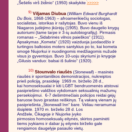
„Šešėlis virš židinio“ (1950) skaitykite
>>>>>
9)
Viljamas Diubua
(
William Edward Burghardt
Du Bois
, 1868-1963) – afroamerikiečių sociologas,
socialistas, istorikas ir rašytojas. Buvo vienu iš
Niagaros judėjimo įkūrėjų (1905). Buvo daugelio knygų
autoriumi (tame tarpe ir 3-ių autobiografijų). Pirmasis
romanas – „Sidabrinės vilnos paieškos“ (1911).
Apsakymas „Kometa“ (1920) vaizduoja juodaodžio ir
turtingos baltosios moters santykius po to, kai kometa
smogė Niujorkui ir nuodingomis medžiagomis nužudė
visus jo gyventojus. Buvo 10-uoju skyriumi jo knygoje
„Gilusis vanduo: balsai iš šulinio“ (1920).
10)
Stounvalo riaušės
(
Stonewall
) - masinės
riaušės ir spontaniškos demonstracijos, nukreiptos
prieš policiją, prasidėję 1969 m. birželio 28 d.,
kai homoseksualai ir kiti LGBT bendruomenės atstovai
pasipriešino valdžios vykdomam seksualinių mažumų
persekiojimui. 6-7 dešimtmečiais policijos reidai gėjų
baruose buvo įprastas reiškinys. Tą vakarą vienam jų
pasipriešinta „Stonewall Inn“ bare. Vėliau neramumai
išsiplėtė. 1970 m. birželio 28 d. Los
Andžele, Čikagoje ir Niujorke įvyko
pirmosios homoseksualų eitynės, skirtos paminėti
tiems įvykiams ir dabar jų eitynės birželio gale
rengiamos daugelyje pasaulio vietų.