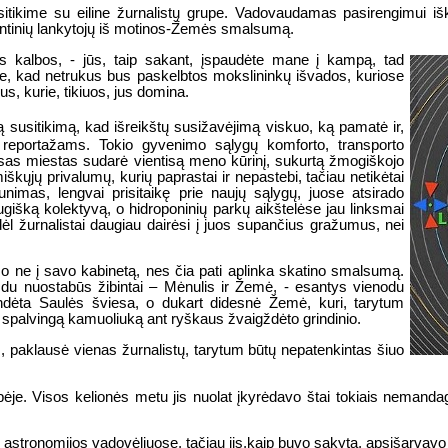
tikime su eiline žurnalistų grupe. Vadovaudamas pasirengimui išk
antinių lankytojų iš motinos-Žemės smalsumą.
nės kalbos, - jūs, taip sakant, įspaudėte mane į kampą, tad
te, kad netrukus bus paskelbtos mokslininkų išvados, kuriose
, kurie, tikiuos, jus domina.
i tą susitikimą, kad išreikštų susižavėjimą viskuo, ką pamatė ir,
reportažams. Tokio gyvenimo sąlygų komforto, transporto
Visas miestas sudarė vientisą meno kūrinį, sukurtą žmogiškojo
škųjų privalumų, kurių paprastai ir nepastebi, tačiau netikėtai
aunimas, lengvai prisitaikę prie naujų sąlygų, juose atsirado
ugišką kolektyvą, o hidroponinių parkų aikštelėse jau linksmai
dėl žurnalistai daugiau dairėsi į juos supančius gražumus, nei
, o ne į savo kabinetą, nes čia pati aplinka skatino smalsumą.
 du nuostabūs žibintai – Mėnulis ir Žemė, - esantys vienodu
ndėta Saulės šviesa, o dukart didesnė Žemė, kuri, tarytum
 spalvingą kamuoliuką ant ryškaus žvaigždėto grindinio.
, paklausė vienas žurnalistų, tarytum būtų nepatenkintas šiuo
upėje. Visos kelionės metu jis nuolat įkyrėdavo štai tokiais nemandag
e astronomijos vadovėliuose, tačiau jis,kaip buvo sakyta, apsišarvav