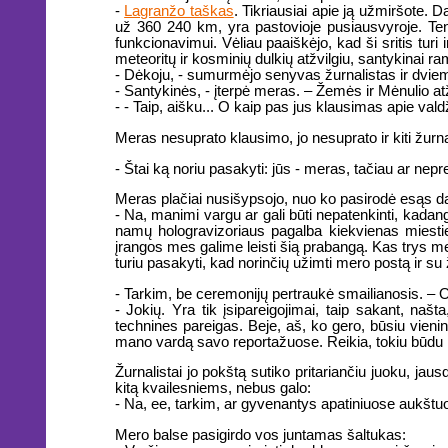
-
Lagranžo taškas
. Tikriausiai apie ją užmiršote. 
už 360 240 km, yra pastovioje pusiausvyroje. Ten
funkcionavimui. Vėliau paaiškėjo, kad ši sritis tur
meteoritų ir kosminių dulkių atžvilgiu, santykinai r
- Dėkoju, - sumurmėjo senyvas žurnalistas ir dviem 
- Santykinės, - įterpė meras. – Žemės ir Mėnulio atž
- - Taip, aišku... O kaip pas jus klausimas apie v
Meras nesuprato klausimo, jo nesuprato ir kiti žurn
- Štai ką noriu pasakyti: jūs - meras, tačiau ar ne
Meras plačiai nusišypsojo, nuo ko pasirodė esąs da
- Na, manimi vargu ar gali būti nepatenkinti, kadan
namų hologravizoriaus pagalba kiekvienas miestie
įrangos mes galime leisti šią prabangą. Kas trys met
turiu pasakyti, kad norinčių užimti mero postą ir su
- Tarkim, be ceremonijų pertraukė smailianosis. – O
- Jokių. Yra tik įsipareigojimai, taip sakant, naš
technines pareigas. Beje, aš, ko gero, būsiu vieni
mano vardą savo reportažuose. Reikia, tokiu būdu iš
Žurnalistai jo pokštą sutiko pritariančiu juoku, ja
kitą kvailesniems, nebus galo:
- Na, ee, tarkim, ar gyvenantys apatiniuose aukštu
Mero balse pasigirdo vos juntamas šaltukas: