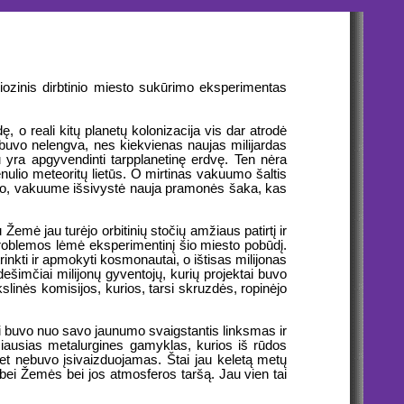
iozinis dirbtinio miesto sukūrimo eksperimentas
o reali kitų planetų kolonizacija vis dar atrodė
i buvo nelengva, nes kiekvienas naujas milijardas
u yra apgyvendinti tarpplanetinę erdvę. Ten nėra
nulio meteoritų lietūs. O mirtinas vakuumo šaltis
 Be to, vakuume išsivystė nauja pramonės šaka, kas
emė jau turėjo orbitinių stočių amžiaus patirtį ir
 problemos lėmė eksperimentinį šio miesto pobūdį.
trinkti ir apmokyti kosmonautai, o ištisas milijonas
ešimčiai milijonų gyventojų, kurių projektai buvo
slinės komisijos, kurios, tarsi skruzdės, ropinėjo
ai buvo nuo savo jaunumo svaigstantis linksmas ir
timiausias metalurgines gamyklas, kurios iš rūdos
 net nebuvo įsivaizduojamas. Štai jau keletą metų
bei Žemės bei jos atmosferos taršą. Jau vien tai