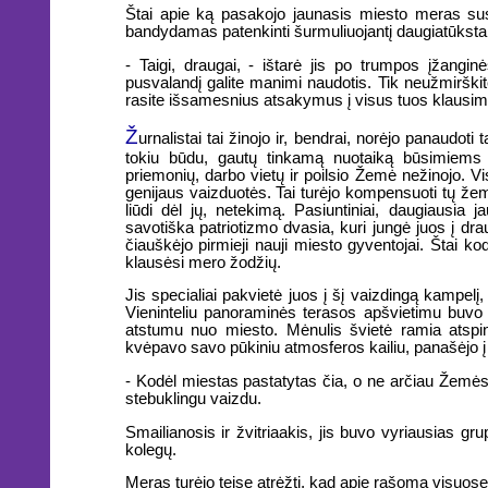
Štai apie ką pasakojo jaunasis miesto meras susi
bandydamas patenkinti šurmuliuojantį daugiatūkst
- Taigi, draugai, - ištarė jis po trumpos įžangi
pusvalandį galite manimi naudotis. Tik neužmirški
rasite išsamesnius atsakymus į visus tuos klausimus
Ž
urnalistai tai žinojo ir, bendrai, norėjo panaudot
tokiu būdu, gautų tinkamą nuotaiką būsimiems 
priemonių, darbo vietų ir poilsio Žemė nežinojo. 
genijaus vaizduotės. Tai turėjo kompensuoti tų žemi
liūdi dėl jų, netekimą. Pasiuntiniai, daugiausia j
savotiška patriotizmo dvasia, kuri jungė juos į dra
čiauškėjo pirmieji nauji miesto gyventojai. Štai ko
klausėsi mero žodžių.
Jis specialiai pakvietė juos į šį vaizdingą kampelį
Vieninteliu panoraminės terasos apšvietimu buvo
atstumu nuo miesto. Mėnulis švietė ramia atspi
kvėpavo savo pūkiniu atmosferos kailiu, panašėjo į
- Kodėl miestas pastatytas čia, o ne arčiau Žemės
stebuklingu vaizdu.
Smailianosis ir žvitriaakis, jis buvo vyriausias gr
kolegų.
Meras turėjo teisę atrėžti, kad apie rašoma visuos