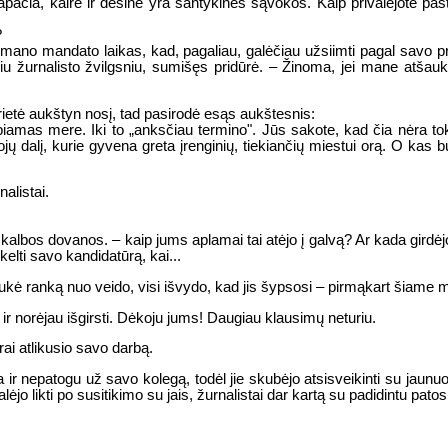
ačia, kairė ir dešinė yra santykinės sąvokos. Kaip privalėjote past
?
s mano mandato laikas, kad, pagaliau, galėčiau užsiimti pagal savo pr
u žurnalisto žvilgsniu, sumišęs pridūrė. – Žinoma, jei mane atšauk
rietė aukštyn nosį, tad pasirodė esąs aukštesnis:
amas mere. Iki to „anksčiau termino". Jūs sakote, kad čia nėra toki
dalį, kurie gyvena greta įrenginių, tiekiančių miestui orą. O kas bus
nalistai.
eko kalbos dovanos. – kaip jums aplamai tai atėjo į galvą? Ar kada gird
lti savo kandidatūrą, kai...
ukė ranką nuo veido, visi išvydo, kad jis šypsosi – pirmąkart šiame m
 ir norėjau išgirsti. Dėkoju jums! Daugiau klausimų neturiu.
ai atlikusio savo darbą.
da ir nepatogu už savo kolegą, todėl jie skubėjo atsisveikinti su jau
galėjo likti po susitikimo su jais, žurnalistai dar kartą su padidintu p