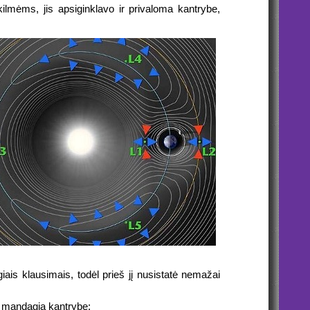
ilmėms, jis apsiginklavo ir privaloma kantrybe,
iais klausimais, todėl prieš jį nusistatė nemažai
o mandagia kantrybe: