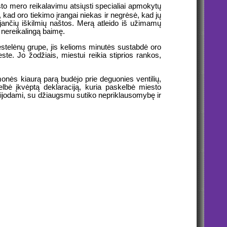
sto mero reikalavimu atsiųsti specialiai apmokytų
 kad oro tiekimo įrangai niekas ir negrėsė, kad jų
jančių iškilmių naštos. Merą atleido iš užimamų
ą nereikalingą baimę.
iestelėnų grupe, jis kelioms minutės sustabdė oro
ste. Jo žodžiais, miestui reikia stiprios rankos,
monės kiaurą parą budėjo prie deguonies ventilių,
elbė įkvėptą deklaraciją, kuria paskelbė miesto
 bijodami, su džiaugsmu sutiko nepriklausomybę ir