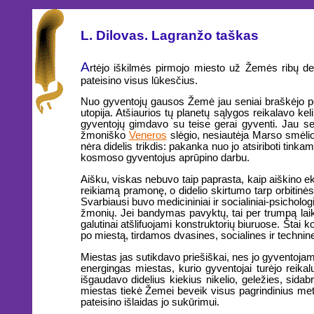
L. Dilovas. Lagranžo taškas
A
rtėjo iškilmės pirmojo miesto už Žemės ribų de
pateisino visus lūkesčius.
Nuo gyventojų gausos Žemė jau seniai braškėjo per 
utopija. Atšiaurios tų planetų sąlygos reikalavo k
gyventojų gimdavo su teise gerai gyventi. Jau sena
žmoniško
Veneros
slėgio, nesiautėja Marso smėl
nėra didelis trikdis: pakanka nuo jo atsiriboti tink
kosmoso gyventojus aprūpino darbu.
Aišku, viskas nebuvo taip paprasta, kaip aiškino ek
reikiamą pramonę, o didelio skirtumo tarp orbitinė
Svarbiausi buvo medicininiai ir socialiniai-psichologi
žmonių. Jei bandymas pavyktų, tai per trumpą laiką
galutinai atšlifuojami konstruktorių biuruose. Štai
po miestą, tirdamos dvasines, socialines ir techn
Miestas jas sutikdavo priešiškai, nes jo gyventoja
energingas miestas, kurio gyventojai turėjo reikal
išgaudavo didelius kiekius nikelio, geležies, sida
miestas tiekė Žemei beveik visus pagrindinius met
pateisino išlaidas jo sukūrimui.