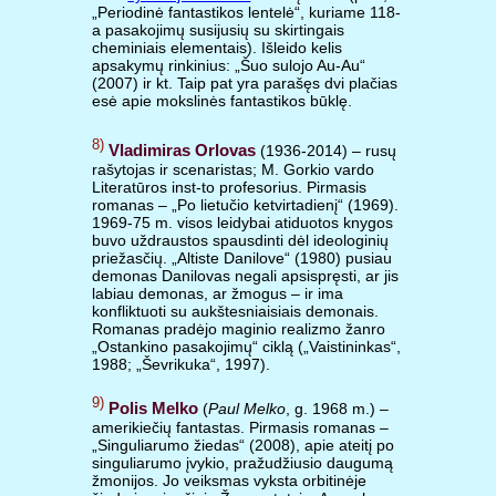
„Periodinė fantastikos lentelė“, kuriame 118-
a pasakojimų susijusių su skirtingais
cheminiais elementais). Išleido kelis
apsakymų rinkinius: „Šuo sulojo Au-Au“
(2007) ir kt. Taip pat yra parašęs dvi plačias
esė apie mokslinės fantastikos būklę.
8)
Vladimiras Orlovas
(1936-2014) – rusų
rašytojas ir scenaristas; M. Gorkio vardo
Literatūros inst-to profesorius. Pirmasis
romanas – „Po lietučio ketvirtadienį“ (1969).
1969-75 m. visos leidybai atiduotos knygos
buvo uždraustos spausdinti dėl ideologinių
priežasčių. „Altiste Danilove“ (1980) pusiau
demonas Danilovas negali apsispręsti, ar jis
labiau demonas, ar žmogus – ir ima
konfliktuoti su aukštesniaisiais demonais.
Romanas pradėjo maginio realizmo žanro
„Ostankino pasakojimų“ ciklą („Vaistininkas“,
1988; „Ševrikuka“, 1997).
9)
Polis Melko
(
Paul Melko
, g. 1968 m.) –
amerikiečių fantastas. Pirmasis romanas –
„Singuliarumo žiedas“ (2008), apie ateitį po
singuliarumo įvykio, pražudžiusio daugumą
žmonijos. Jo veiksmas vyksta orbitinėje