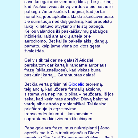
savo kolegai apie vienuolių tikslą. Tie įsitikinę,
kad išrašius visus dievų vardus ateis pasaulio
pabaiga. Amerikiečius baugina, kad jei tai
nenutiks, juos apkaltins klaida skaičiavimuose.
Jie suimituoja nedidelį gedimą, kad pradelstų
laiką iki lėktuvo atvykimo ir leistų pabėgti.
Kelios valandos iki paskaičiavimų pabaigos
inžinieriai raiti ant arklių artėja prie
aerodromo. Bet kai jie pakelia akis į dangų,
pamato, kaip jame viena po kitos gęsta
žvaigždės.
Gal vis tik tai dar ne galas?! Atidžiai
perskaitom dar kartą ir randame autoriaus
frazę (skliausteliuose), kad viskas būna
paskutinį kartą... Garantuotas galas!
Bet čia verta prisiminti
Giodelio
teoremą,
teigiančią, kad uždara formalių aksiomų
sistema yra nepilna, o pilna – neuždara. Iš jos
seka, kad ketinimas aprašyti Dievą baigtine
vardų aibe atrodo problemiškai. Tai tiesiog
prieštarauja jo egzistavimo
transcendentalumui – kas savaime
suprantama kiekvienam tikinčiajam.
Pabaigoje yra frazė, mus nukreipianti į Jono
apreiškimą ir 7-is trimituojančius Dievo
angelus (
The Last Trump doesn’t blow
- „[kol]