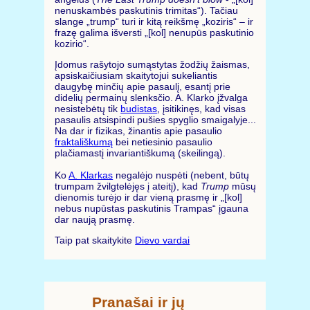
nenuskambės paskutinis trimitas“). Tačiau
slange „trump“ turi ir kitą reikšmę „koziris“ – ir
frazę galima išversti „[kol] nenupūs paskutinio
kozirio“.
Įdomus rašytojo sumąstytas žodžių žaismas,
apsiskaičiusiam skaitytojui sukeliantis
daugybę minčių apie pasaulį, esantį prie
didelių permainų slenksčio. A. Klarko įžvalga
nesistebėtų tik
budistas
, įsitikinęs, kad visas
pasaulis atsispindi pušies spyglio smaigalyje...
Na dar ir fizikas, žinantis apie pasaulio
fraktališkumą
bei netiesinio pasaulio
plačiamastį invariantiškumą (skeilingą).
Ko
A. Klarkas
negalėjo nuspėti (nebent, būtų
trumpam žvilgtelėjęs į ateitį), kad
Trump
mūsų
dienomis turėjo ir dar vieną prasmę ir „[kol]
nebus nupūstas paskutinis Trampas“ įgauna
dar naują prasmę.
Taip pat skaitykite
Dievo vardai
Pranašai ir jų