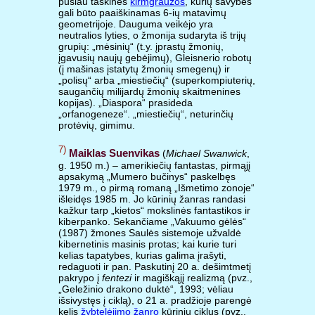
pusiau taškinės
kirmgraužos
, kurių savybės
gali būto paaiškinamas 6-ių matavimų
geometrijoje. Dauguma veikėjo yra
neutralios lyties, o žmonija sudaryta iš trijų
grupių: „mėsinių“ (t.y. įprastų žmonių,
įgavusių naujų gebėjimų), Gleisnerio robotų
(į mašinas įstatytų žmonių smegenų) ir
„polisų“ arba „miestiečių“ (superkompiuterių,
saugančių milijardų žmonių skaitmenines
kopijas). „Diaspora“ prasideda
„orfanogeneze“. „miestiečių“, neturinčių
protėvių, gimimu.
7)
Maiklas Suenvikas
(
Michael Swanwick
,
g. 1950 m.) – amerikiečių fantastas, pirmąjį
apsakymą „Mumero bučinys“ paskelbęs
1979 m., o pirmą romaną „Išmetimo zonoje“
išleidęs 1985 m. Jo kūrinių žanras randasi
kažkur tarp „kietos“ mokslinės fantastikos ir
kiberpanko. Sekančiame „Vakuumo gėlės“
(1987) žmones Saulės sistemoje užvaldė
kibernetinis masinis protas; kai kurie turi
kelias tapatybes, kurias galima įrašyti,
redaguoti ir pan. Paskutinį 20 a. dešimtmetį
pakrypo į
fentezi
ir magiškąjį realizmą (pvz.,
„Geležinio drakono duktė“, 1993; vėliau
išsivystęs į ciklą), o 21 a. pradžioje parengė
kelis
žybtelėjimo žanro
kūrinių ciklus (pvz.,