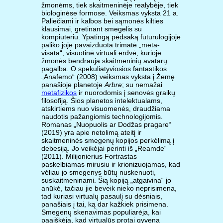
žmonėms, tiek skaitmeninėje realybėje, tiek
biologinėse formose. Veiksmas vyksta 21 a.
Paliečiami ir kalbos bei sąmonės kilties
klausimai, gretinant smegelis su
kompiuteriu. Ypatingą pėdsaką futurulogijoje
paliko joje pavaizduota trimatė „meta-
visata“, visuotinė virtuali erdvė, kurioje
žmonės bendrauja skaitmeninių avatarų
pagalba. O spekuliatyviosios fantastikos
„Anafemo“ (2008) veiksmas vyksta į Žemę
panašioje planetoje
Arbre
; su nemažai
metafizikos
ir nuorodomis į senovės graikų
filosofiją. Šios planetos intelektualams,
atskirtiems nuo visuomenės, draudžiama
naudotis pažangiomis technologijomis.
Romanas „Nuopuolis ar Dodžas pragare“
(2019) yra apie netolimą ateitį ir
skaitmeninės smegenų kopijos perkėlimą į
debesiją. Jo veikėjai perinti iš „Reamde“
(2011). Milijonierius Fortrastas
paskelbiamas mirusiu ir krionizuojamas, kad
vėliau jo smegenys būtų nuskenuoti,
suskaitmeninami. Šią kopiją „atgaivina“ jo
anūkė, tačiau jie beveik nieko neprisimena,
tad kuriasi virtualų pasaulį su dėsniais,
panašiais į tai, ką dar kažkiek prisimena.
Smegenų skenavimas populiarėja, kai
paaiškėja, kad virtualūs protai gyvena