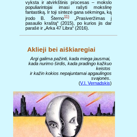
vyksta ir atvirkštinis procesas – mokslo
populiarintojai imasi rašyti mokslinę
fantastiką. Ir toji sintezė gana sėkminga, ką
11)
įrodo B. Šterno
„Prasiveržimas į
pasaulio kraštą“ (2015), po kurios jis dar
parašė ir „Arka 47 Libra“ (2016).
Aklieji bei aiškiaregiai
Argi galima pažinti, kada miega jausmai,
kada nurimo širdis, kada pradingo kažkuo
keistos
ir kažin kokios nepajuntamai apgaulingos
svajonės
.
(
V.I. Vernadskis
)