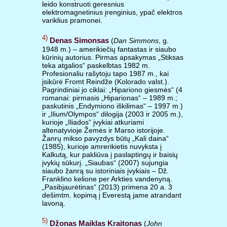
leido konstruoti geresnius
elektromagnetinius įrenginius, ypač elektros
variklius pramonei.
4)
Denas Simonsas
(
Dan Simmons
, g.
1948 m.) – amerikiečių fantastas ir siaubo
kūrinių autorius. Pirmas apsakymas „Stiksas
teka atgalios“ paskelbtas 1982 m.
Profesionaliu rašytoju tapo 1987 m., kai
įsikūrė Fromt Reindže (Kolorado valst.).
Pagrindiniai jo ciklai: „Hipariono giesmės“ (4
romanai: pirmasis „Hiparionas“ – 1989 m.;
paskutinis „Endymiono iškilimas“ – 1997 m.)
ir „Ilium/Olympos“ dilogija (2003 ir 2005 m.),
kurioje „Iliados“ įvykiai atkuriami
altenatyvioje Žemės ir Marso istorijoje.
Žanrų mikso pavyzdys būtų „Kali daina“
(1985), kurioje amrerikietis nuvyksta į
Kalkutą, kur pakliūva į paslaptingų ir baisių
įvykių sūkurį. „Siaubas“ (2007) sujungia
siaubo žanrą su istoriniais įvykiais – Dž.
Franklino kelione per Arkties vandenyną.
„Pasibjaurėtinas“ (2013) primena 20 a. 3
dešimtm. kopimą į Everestą jame atrandant
lavoną.
5)
Džonas Maiklas Kraitonas
(
John