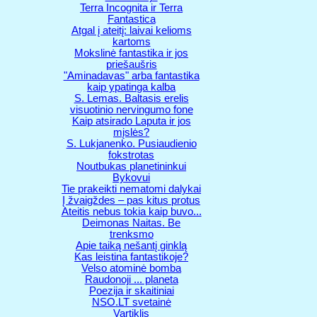
Terra Incognita ir Terra
Fantastica
Atgal į ateitį: laivai kelioms
kartoms
Mokslinė fantastika ir jos
priešaušris
"Aminadavas" arba fantastika
kaip ypatinga kalba
S. Lemas. Baltasis erelis
visuotinio nervingumo fone
Kaip atsirado Laputa ir jos
mįslės?
S. Lukjanenko. Pusiaudienio
fokstrotas
Noutbukas planetininkui
Bykovui
Tie prakeikti nematomi dalykai
Į žvaigždes – pas kitus protus
Ateitis nebus tokia kaip buvo...
Deimonas Naitas. Be
trenksmo
Apie taiką nešantį ginklą
Kas leistina fantastikoje?
Velso atominė bomba
Raudonoji ... planeta
Poezija ir skaitiniai
NSO.LT svetainė
Vartiklis