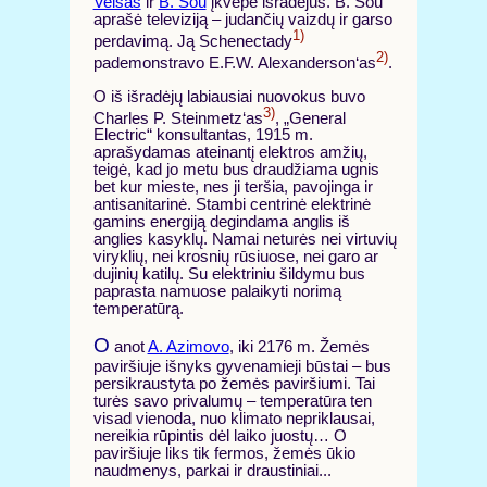
Velsas
ir
B. Šou
įkvėpė išradėjus. B. Šou
aprašė televiziją – judančių vaizdų ir garso
1)
perdavimą. Ją Schenectady
2)
pademonstravo E.F.W. Alexanderson‘as
.
O iš išradėjų labiausiai nuovokus buvo
3)
Charles P. Steinmetz‘as
, „General
Electric“ konsultantas, 1915 m.
aprašydamas ateinantį elektros amžių,
teigė, kad jo metu bus draudžiama ugnis
bet kur mieste, nes ji teršia, pavojinga ir
antisanitarinė. Stambi centrinė elektrinė
gamins energiją degindama anglis iš
anglies kasyklų. Namai neturės nei virtuvių
viryklių, nei krosnių rūsiuose, nei garo ar
dujinių katilų. Su elektriniu šildymu bus
paprasta namuose palaikyti norimą
temperatūrą.
O
anot
A. Azimovo
, iki 2176 m. Žemės
paviršiuje išnyks gyvenamieji būstai – bus
persikraustyta po žemės paviršiumi. Tai
turės savo privalumų – temperatūra ten
visad vienoda, nuo klimato nepriklausai,
nereikia rūpintis dėl laiko juostų… O
paviršiuje liks tik fermos, žemės ūkio
naudmenys, parkai ir draustiniai...