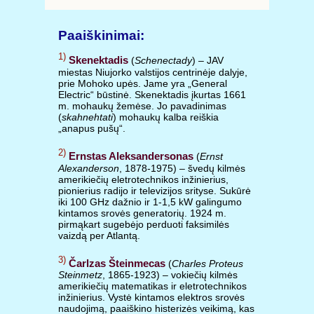
Paaiškinimai:
1)
Skenektadis
(
Schenectady
) – JAV
miestas Niujorko valstijos centrinėje dalyje,
prie Mohoko upės. Jame yra „General
Electric“ būstinė. Skenektadis įkurtas 1661
m. mohaukų žemėse. Jo pavadinimas
(
skahnehtati
) mohaukų kalba reiškia
„anapus pušų“.
2)
Ernstas Aleksandersonas
(
Ernst
Alexanderson
, 1878-1975) – švedų kilmės
amerikiečių eletrotechnikos inžinierius,
pionierius radijo ir televizijos srityse. Sukūrė
iki 100 GHz dažnio ir 1-1,5 kW galingumo
kintamos srovės generatorių. 1924 m.
pirmąkart sugebėjo perduoti faksimilės
vaizdą per Atlantą.
3)
Čarlzas Šteinmecas
(
Charles Proteus
Steinmetz
, 1865-1923) – vokiečių kilmės
amerikiečių matematikas ir eletrotechnikos
inžinierius. Vystė kintamos elektros srovės
naudojimą, paaiškino histerizės veikimą, kas