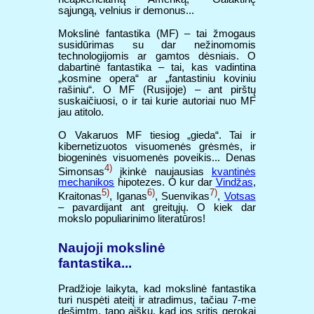
sąjungą, velnius ir demonus...
Mokslinė fantastika (MF) – tai žmogaus
susidūrimas su dar nežinomomis
technologijomis ar gamtos dėsniais. O
dabartinė fantastika – tai, kas vadintina
„kosmine opera“ ar „fantastiniu koviniu
rašiniu“. O MF (Rusijoje) – ant pirštų
suskaičiuosi, o ir tai kurie autoriai nuo MF
jau atitolo.
O Vakaruos MF tiesiog „gieda“. Tai ir
kibernetizuotos visuomenės grėsmės, ir
biogeninės visuomenės poveikis... Denas
4)
Simonsas
įkinkė naujausias
kvantinės
mechanikos
hipotezes. O kur dar
Vindžas
,
5)
6)
7)
Kraitonas
, Iganas
, Suenvikas
,
Votsas
– pavardijant ant greitųjų. O kiek dar
mokslo populiarinimo literatūros!
Naujoji mokslinė
fantastika...
Pradžioje laikyta, kad mokslinė fantastika
turi nuspėti ateitį ir atradimus, tačiau 7-me
dešimtm. tapo aišku, kad jos sritis gerokai