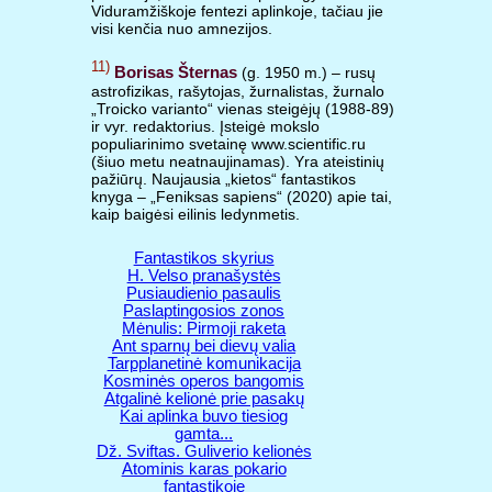
Viduramžiškoje fentezi aplinkoje, tačiau jie
visi kenčia nuo amnezijos.
11)
Borisas Šternas
(g. 1950 m.) – rusų
astrofizikas, rašytojas, žurnalistas, žurnalo
„Troicko varianto“ vienas steigėjų (1988-89)
ir vyr. redaktorius. Įsteigė mokslo
populiarinimo svetainę www.scientific.ru
(šiuo metu neatnaujinamas). Yra ateistinių
pažiūrų. Naujausia „kietos“ fantastikos
knyga – „Feniksas sapiens“ (2020) apie tai,
kaip baigėsi eilinis ledynmetis.
Fantastikos skyrius
H. Velso pranašystės
Pusiaudienio pasaulis
Paslaptingosios zonos
Mėnulis: Pirmoji raketa
Ant sparnų bei dievų valia
Tarpplanetinė komunikacija
Kosminės operos bangomis
Atgalinė kelionė prie pasakų
Kai aplinka buvo tiesiog
gamta...
Dž. Sviftas. Guliverio kelionės
Atominis karas pokario
fantastikoje