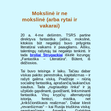
Mokslinė ir ne
mokslinė (arba rytai ir
vakarai)
20 a. 4-me dešimtm. TSRS partine
direktyva fantastika (aišku, mokslinė,
kitokios būt negalėjo) buvo prilyginta
literatūrai vaikams ir paaugliams. Aišku,
talentingų rašytojų tai negalėjo tenkinti. Ir
tada
broliai Strugackiai
iškėlė lozungą:
„Fantastika – Literatūra“. Būtent, iš
didžiosios.
Tai buvo teisinga ir laiku. Tačiau dabar
viskas pakito: perestroika, kapitalizmas – ir
rašyti galima viską. Pradžioje – niūrią
socialinę fantastiką, aprašančią laukiančius
siaubus. Tada „nugriaudėjo rinka“ ir ją
užplūdo gąsdinanti, guodžianti, linksminanti
fantastika. Visų krypčių: alternatyvioji
istorija, fentezi, mistika, net
„krikščioniškasis realizmas“. Dabar klesti
„revanšizmas“ – kai Rusija triuškina viską:
neapkenčiamą Ameriką, Galaktinę