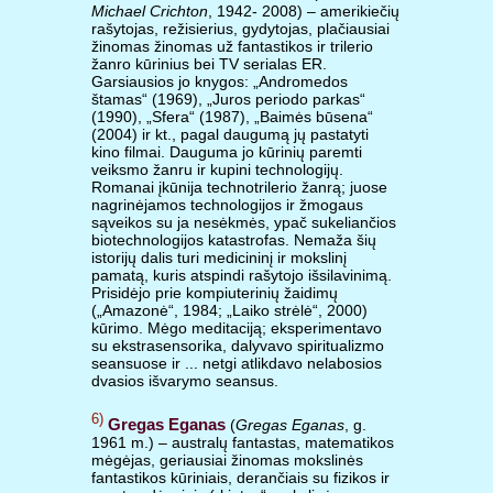
Michael Crichton
, 1942- 2008) – amerikiečių
rašytojas, režisierius, gydytojas, plačiausiai
žinomas žinomas už fantastikos ir trilerio
žanro kūrinius bei TV serialas ER.
Garsiausios jo knygos: „Andromedos
štamas“ (1969), „Juros periodo parkas“
(1990), „Sfera“ (1987), „Baimės būsena“
(2004) ir kt., pagal daugumą jų pastatyti
kino filmai. Dauguma jo kūrinių paremti
veiksmo žanru ir kupini technologijų.
Romanai įkūnija technotrilerio žanrą; juose
nagrinėjamos technologijos ir žmogaus
sąveikos su ja nesėkmės, ypač sukeliančios
biotechnologijos katastrofas. Nemaža šių
istorijų dalis turi medicininį ir mokslinį
pamatą, kuris atspindi rašytojo išsilavinimą.
Prisidėjo prie kompiuterinių žaidimų
(„Amazonė“, 1984; „Laiko strėlė“, 2000)
kūrimo. Mėgo meditaciją; eksperimentavo
su ekstrasensorika, dalyvavo spiritualizmo
seansuose ir ... netgi atlikdavo nelabosios
dvasios išvarymo seansus.
6)
Gregas Eganas
(
Gregas Eganas
, g.
1961 m.) – australų fantastas, matematikos
mėgėjas, geriausiai žinomas mokslinės
fantastikos kūriniais, derančiais su fizikos ir