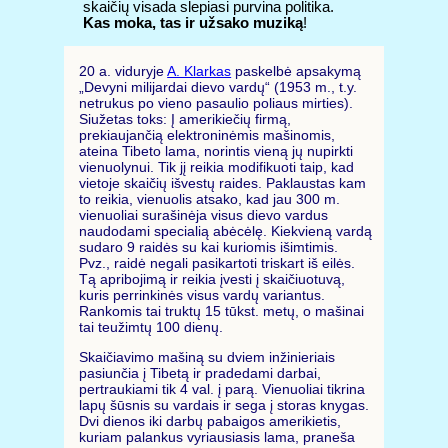
skaičių visada slepiasi purvina politika.
Kas moka, tas ir užsako muziką
!
20 a. viduryje
A. Klarkas
paskelbė apsakymą
„Devyni milijardai dievo vardų“ (1953 m., t.y.
netrukus po vieno pasaulio poliaus mirties).
Siužetas toks: Į amerikiečių firmą,
prekiaujančią elektroninėmis mašinomis,
ateina Tibeto lama, norintis vieną jų nupirkti
vienuolynui. Tik jį reikia modifikuoti taip, kad
vietoje skaičių išvestų raides. Paklaustas kam
to reikia, vienuolis atsako, kad jau 300 m.
vienuoliai surašinėja visus dievo vardus
naudodami specialią abėcėlę. Kiekvieną vardą
sudaro 9 raidės su kai kuriomis išimtimis.
Pvz., raidė negali pasikartoti triskart iš eilės.
Tą apribojimą ir reikia įvesti į skaičiuotuvą,
kuris perrinkinės visus vardų variantus.
Rankomis tai truktų 15 tūkst. metų, o mašinai
tai teužimtų 100 dienų.
Skaičiavimo mašiną su dviem inžinieriais
pasiunčia į Tibetą ir pradedami darbai,
pertraukiami tik 4 val. į parą. Vienuoliai tikrina
lapų šūsnis su vardais ir sega į storas knygas.
Dvi dienos iki darbų pabaigos amerikietis,
kuriam palankus vyriausiasis lama, praneša