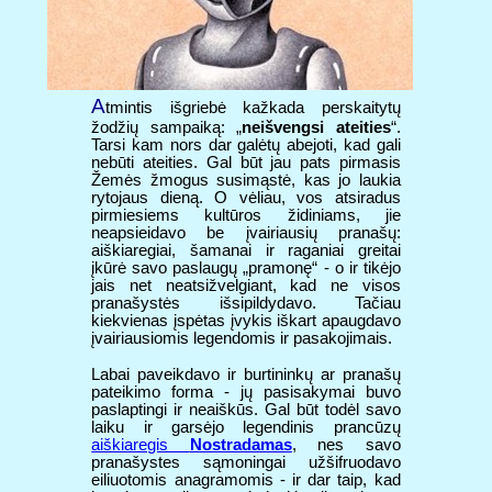
A
tmintis išgriebė kažkada perskaitytų
žodžių sampaiką: „
neišvengsi ateities
“.
Tarsi kam nors dar galėtų abejoti, kad gali
nebūti ateities. Gal būt jau pats pirmasis
Žemės žmogus susimąstė, kas jo laukia
rytojaus dieną. O vėliau, vos atsiradus
pirmiesiems kultūros židiniams, jie
neapsieidavo be įvairiausių pranašų:
aiškiaregiai, šamanai ir raganiai greitai
įkūrė savo paslaugų „pramonę“ - o ir tikėjo
jais net neatsižvelgiant, kad ne visos
pranašystės išsipildydavo. Tačiau
kiekvienas įspėtas įvykis iškart apaugdavo
įvairiausiomis legendomis ir pasakojimais.
Labai paveikdavo ir burtininkų ar pranašų
pateikimo forma - jų pasisakymai buvo
paslaptingi ir neaiškūs. Gal būt todėl savo
laiku ir garsėjo legendinis prancūzų
aiškiaregis
Nostradamas
, nes savo
pranašystes sąmoningai užšifruodavo
eiliuotomis anagramomis - ir dar taip, kad