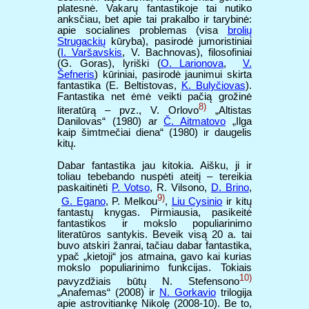
platesnė. Vakarų fantastikoje tai nutiko
anksčiau, bet apie tai prakalbo ir tarybinė:
apie socialines problemas (visa
brolių
Strugackių
kūryba), pasirodė jumoristiniai
(
I. Varšavskis
, V. Bachnovas), filosofiniai
(G. Goras), lyriški (
O. Larionova
,
V.
Šefneris
) kūriniai, pasirodė jaunimui skirta
fantastika (E. Beltistovas,
K. Bulyčiovas
).
Fantastika net ėmė veikti pačią grožinė
8)
literatūrą – pvz., V. Orlovo
„Altistas
Danilovas“ (1980) ar
Č. Aitmatovo
„Ilga
kaip šimtmečiai diena“ (1980) ir daugelis
kitų.
Dabar fantastika jau kitokia. Aišku, ji ir
toliau tebebando nuspėti ateitį – tereikia
paskaitinėti
P. Votso
, R. Vilsono,
D. Brino
,
9)
G. Egano
, P. Melkou
,
Liu Cysinio
ir kitų
fantastų knygas. Pirmiausia, pasikeitė
fantastikos ir mokslo populiarinimo
literatūros santykis. Beveik visą 20 a. tai
buvo atskiri žanrai, tačiau dabar fantastika,
ypač „kietoji“ jos atmaina, gavo kai kurias
mokslo populiarinimo funkcijas. Tokiais
10)
pavyzdžiais būtų N. Stefensono
„Anafemas“ (2008) ir
N. Gorkavio
trilogija
apie astrovitiankę Nikolę (2008-10). Be to,