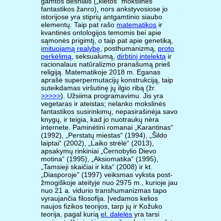
gamtos dėsniais („kietos“ mokslinės
fantastikos žanro), nors ankstyvosiose jo
istorijose yra stiprių antgamtinio siaubo
elementų. Taip pat rašo
matematikos
ir
kvantinės ontologijos temomis bei apie
sąmonės prigimtį, o taip pat apie genetiką,
imituojamą realybę
, posthumanizmą,
proto
perkėlimą
, seksualumą,
dirbtinį intelektą
ir
racionalaus natūralizmo pranašumą prieš
religiją. Matematikoje 2018 m. Eganas
aprašė superpermutacijų konstrukciją, taip
suteikdamas viršutinę jų ilgio ribą (žr.
>>>>>
). Užsiima programavimu. Jis yra
vegetaras ir ateistas; nelanko mokslinės
fantastikos susirinkimų, nepasirašinėja savo
knygų, ir teigia, kad jo nuotraukų nėra
internete. Paminėtini romanai „Karantinas“
(1992), „Perstatų miestas“ (1994), „Šildo
laiptai“ (2002), „Laiko strėlė“ (2013),
apsakymų rinkiniai „Černobylio Dievo
motina“ (1995), „Aksiomatika“ (1995),
„Tamsieji skaičiai ir kita“ (2008) ir kt.
„Diasporoje” (1997) veiksmas vyksta post-
žmogiškoje ateityje nuo 2975 m., kurioje jau
nuo 21 a. vidurio transhumanizmas tapo
vyraujančia filosofija. Įvedamos kelios
naujos fizikos teorijos, tarp jų ir Kožuko
teorija, pagal kurią
el. dalelės
yra tarsi