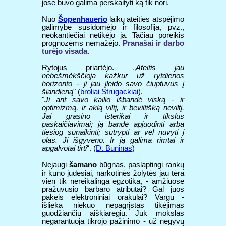
jose buvo galima perskaityti ką tik nori.
Nuo
Šopenhauerio
laikų ateities atspėjimo
galimybe susidomėjo ir filosofija, pvz.,
neokantiečiai netikėjo ja. Tačiau poreikis
prognozėms nemažėjo.
Pranašai ir darbo
turėjo visada.
Rytojus priartėjo. „
Ateitis jau
nebešmėkščioja kažkur už rytdienos
horizonto - ji jau įleido savo čiuptuvus į
šiandieną
" (
broliai Strugackiai
).
"
Ji ant savo kailio išbandė viską - ir
optimizmą, ir aklą viltį, ir beviltišką neviltį.
Jai grasino isterikai ir tikslūs
paskaičiavimai; ją bandė apjuodinti arba
tiesiog sunaikinti; sutrypti ar vėl nuvyti į
olas. Ji išgyveno. Ir ją galima rimtai ir
apgalvotai tirti
“. (
D. Buninas
)
Nejaugi
šamano
būgnas, paslaptingi rankų
ir kūno judesiai, narkotinės žolytės jau tėra
vien tik nereikalinga egzotika, - amžiuose
pražuvusio barbaro atributai? Gal juos
pakeis elektroniniai orakulai? Vargu -
išlieka niekuo nepagrįstas tikėjimas
guodžiančiu aiškiaregiu. Juk mokslas
negarantuoja tikrojo pažinimo - už negyvų