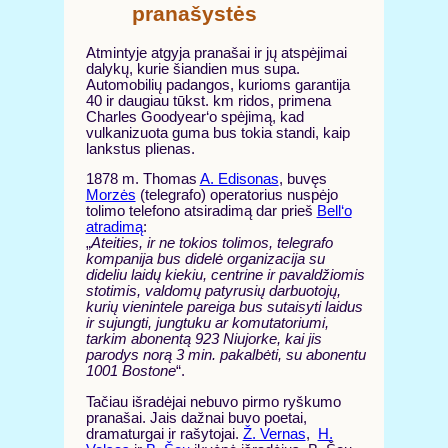
pranašystės
Atmintyje atgyja pranašai ir jų atspėjimai
dalykų, kurie šiandien mus supa.
Automobilių padangos, kurioms garantija
40 ir daugiau tūkst. km ridos, primena
Charles Goodyear‘o spėjimą, kad
vulkanizuota guma bus tokia standi, kaip
lankstus plienas.
1878 m. Thomas
A. Edisonas
, buvęs
Morzės
(telegrafo) operatorius nuspėjo
tolimo telefono atsiradimą dar prieš
Bell‘o
atradimą
:
„
Ateities, ir ne tokios tolimos, telegrafo
kompanija bus didelė organizacija su
dideliu laidų kiekiu, centrine ir pavaldžiomis
stotimis, valdomų patyrusių darbuotojų,
kurių vienintele pareiga bus sutaisyti laidus
ir sujungti, jungtuku ar komutatoriumi,
tarkim abonentą 923 Niujorke, kai jis
parodys norą 3 min. pakalbėti, su abonentu
1001 Bostone
“.
Tačiau išradėjai nebuvo pirmo ryškumo
pranašai. Jais dažnai buvo poetai,
dramaturgai ir rašytojai.
Ž. Vernas
,
H.