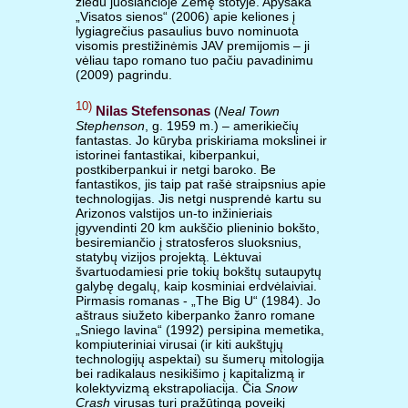
žiedu juosiančioje Žemę stotyje. Apysaka
„Visatos sienos“ (2006) apie keliones į
lygiagrečius pasaulius buvo nominuota
visomis prestižinėmis JAV premijomis – ji
vėliau tapo romano tuo pačiu pavadinimu
(2009) pagrindu.
10)
Nilas Stefensonas
(
Neal Town
Stephenson
, g. 1959 m.) – amerikiečių
fantastas. Jo kūryba priskiriama mokslinei ir
istorinei fantastikai, kiberpankui,
postkiberpankui ir netgi baroko. Be
fantastikos, jis taip pat rašė straipsnius apie
technologijas. Jis netgi nusprendė kartu su
Arizonos valstijos un-to inžinieriais
įgyvendinti 20 km aukščio plieninio bokšto,
besiremiančio į stratosferos sluoksnius,
statybų vizijos projektą. Lėktuvai
švartuodamiesi prie tokių bokštų sutaupytų
galybę degalų, kaip kosminiai erdvėlaiviai.
Pirmasis romanas - „The Big U“ (1984). Jo
aštraus siužeto kiberpanko žanro romane
„Sniego lavina“ (1992) persipina memetika,
kompiuteriniai virusai (ir kiti aukštųjų
technologijų aspektai) su šumerų mitologija
bei radikalaus nesikišimo į kapitalizmą ir
kolektyvizmą ekstrapoliacija. Čia
Snow
Crash
virusas turi pražūtingą poveikį