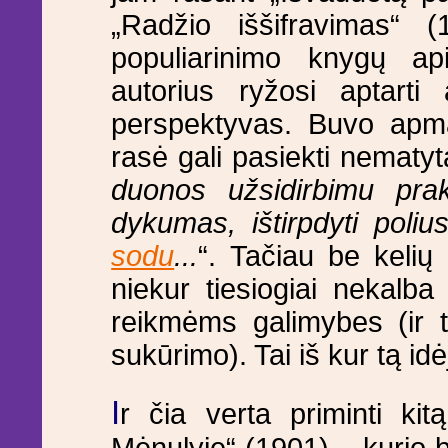
„Radžio iššifravimas“ 
populiarinimo knygų api
autorius ryžosi aptarti
perspektyvas. Buvo apm
rasė gali pasiekti nematyt
duonos užsidirbimu prakai
dykumas, ištirpdyti poli
sodu
...
“. Tačiau be keli
niekur tiesiogiai nekalb
reikmėms galimybes (ir 
sukūrimo). Tai iš kur tą id
I
r čia verta priminti kit