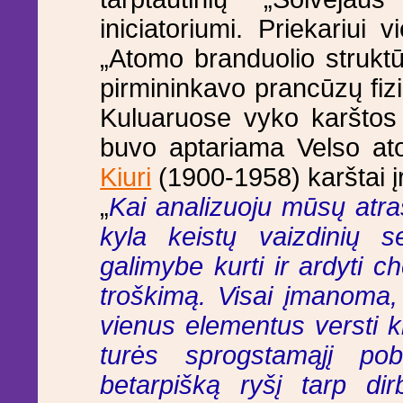
iniciatoriumi. Priekariui
„Atomo branduolio strukt
pirmininkavo prancūzų fiz
Kuluaruose vyko karštos 
buvo aptariama Velso a
Kiuri
(1900-1958) karštai į
„
Kai analizuoju mūsų atra
kyla keistų vaizdinių s
galimybe kurti ir ardyti 
troškimą. Visai įmanoma,
vienus elementus versti kit
turės sprogstamąjį pob
betarpišką ryšį tarp dir