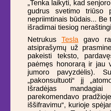
„Tenka laikyti, kad senjoro 
gudrus svetimo triūso 
nepriimtinais būdais... Be t
išradimai tiesiog neraštingi
Netrukus
Tesla
gavo raš
atsiprašymų už prasmines
pakeisti teksto, pardavę
paėmęs honorarą ir jau vi
jumoro pavyzdėlis). S
„pakonsultuoti“ jį „ato
Išradėjas mandagiai
parekomendavo pradžioje
iššifravimu“, kurioje spėj