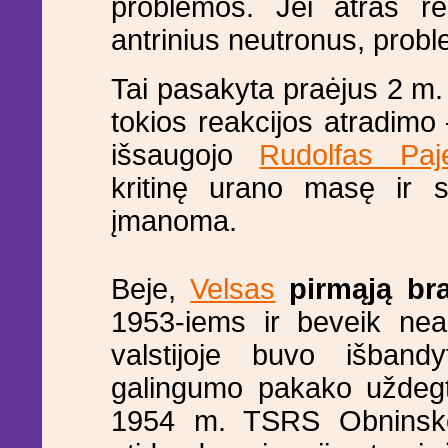
problemos. Jei atras rea
antrinius neutronus, probl
Tai pasakyta praėjus 2 m. 
tokios reakcijos atradimo
išsaugojo
Rudolfas Paje
kritinę urano masę ir 
įmanoma.
Beje,
Velsas
pirmąją br
1953-iems ir beveik nea
valstijoje buvo išband
galingumo pakako uždeg
1954 m. TSRS Obninsko 