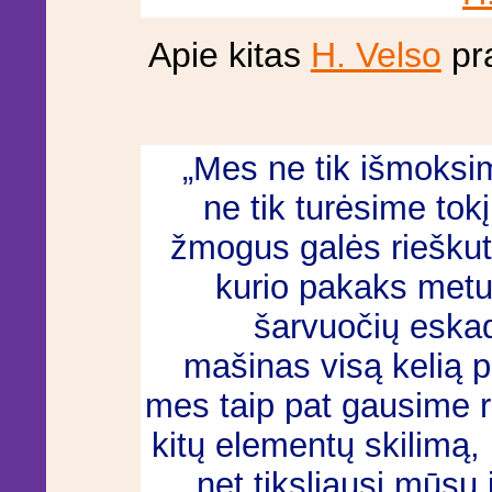
Apie kitas
H. Velso
pra
„Mes ne tik išmoksim
ne tik turėsime tokį
žmogus galės rieškutė
kurio pakaks metus
šarvuočių eskadr
mašinas visą kelią 
mes taip pat gausime ra
kitų elementų skilimą, 
net tiksliausi mūsų 