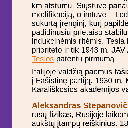
km atstumu. Siųstuve pana
modifikaciją, o imtuve – Lo
sukurtą įrenginį, kurį papil
padidinusiu prietaiso stabil
indukcinėmis ritėmis. Tesla i
prioriteto ir tik 1943 m. JA
Teslos
patentų pirmumą.
Italijoje valdžią paėmus faši
į Fašistinę partiją. 1930 m. M
Karališkosios akademijos v
Aleksandras Stepanovi
rusų fizikas, Rusijoje laikom
aukštų įtampų reiškinius. 18