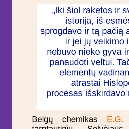
„Iki šiol raketos ir 
istorija, iš esm
sprogdavo ir tą pačią 
ir jei jų veikimo
nebuvo nieko gyva ir
panaudoti veltui. Ta
elementų vadinama
atrastai Hislop
procesas išskirdavo m
Belgų chemikas
E.G. 
tarptautinių „Solvėjau