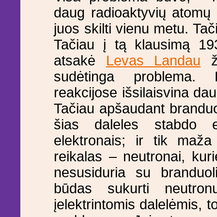
daug radioaktyvių atomų (t
juos skilti vienu metu. Ta
Tačiau į tą klausimą 193
atsakė
Levas Landau
žy
sudėtinga problema. 
reakcijose išsilaisvina da
Tačiau apšaudant branduol
šias daleles stabdo 
elektronais; ir tik maža
reikalas – neutronai, kur
nesusiduria su branduoli
būdas sukurti neutron
įelektrintomis dalelėmis, t