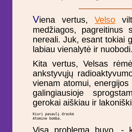
V
iena vertus,
Velso
vil
medžiagos, pagreitinus sk
nereali. Juk, esant tokiai 
labiau vienalytė ir nuobodi
Kita vertus, Velsas rėmė
ankstyvųjų radioaktyvumo
vienam atomui, energijos 
galingiausioje sprogst
gerokai aiškiau ir lakonišk
Kiuri pasaulį draskė

Atomine bomba.
Visa problema buvo, - k