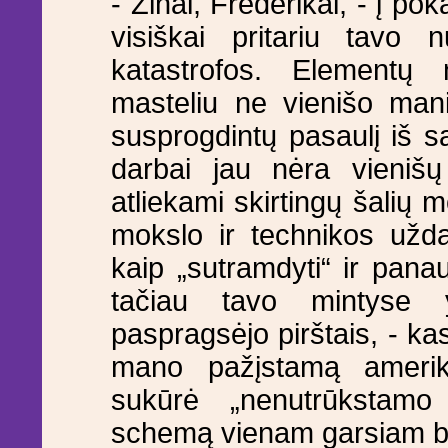
- Žinai, Frederikai, - į pok
visiškai pritariu tavo
katastrofos. Elementų n
masteliu ne vienišo man
susprogdintų pasaulį iš s
darbai jau nėra vienišų 
atliekami skirtingų šalių 
mokslo ir technikos užd
kaip „sutramdyti“ ir panau
tačiau tavo mintyse
paspragsėjo pirštais, - ka
mano pažįstamą ameriki
sukūrė „nenutrūkstam
schemą vienam garsiam bri