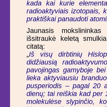
kada kai kurie elementai
radioaktyviais izotopais, 
praktiškai panaudoti atomi
Jaunasis mokslininkas
išsitraukė keletą smulkia
citatą:
„
Iš visų dirbtinių Hislo
didžiausią radioaktyvum
pavojingas gamyboje bei 
lieka aktyviausiu branduol
pusperiodis – pagal 20 a
dienų; tai reiškia kad per 
molekulėse slypinčio, ko