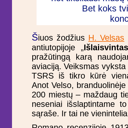
Bet koks tvi
konc
Š
iuos žodžius
H. Velsas
antiutopijoje „
Išlaisvinta
pražūtingą karą naudojan
aviaciją. Veiksmas vyksta 
TSRS iš tikro kūrė vien
Anot Velso, branduolinėje 
200 miestų – maždaug tiek
neseniai išslaptintame t
sąraše. Ir tai ne vienintel
Romano recenzijoje 19