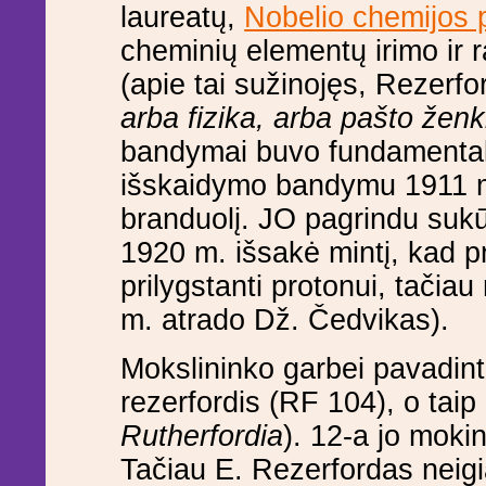
laureatų,
Nobelio chemijos 
cheminių elementų irimo ir 
(apie tai sužinojęs, Rezerfo
arba fizika, arba pašto žen
bandymai buvo fundamentalūs
išskaidymo bandymu 1911 m.
branduolį. JO pagrindu sukū
1920 m. išsakė mintį, kad pr
prilygstanti protonui, tačiau
m. atrado Dž. Čedvikas).
Mokslininko garbei pavadin
rezerfordis (RF 104), o taip
Rutherfordia
). 12-a jo moki
Tačiau E. Rezerfordas neigi