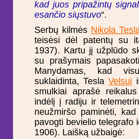
kad juos pripažintų signa
esančio siųstuvo
“.
Serbų kilmės
Nikola Tesl
teisėsi dėl patentų su i
1937). Kartu jį užplūdo s
su prašymais papasakoti 
Manydamas, kad visuo
suklaidinta, Tesla
Velsui
i
smulkiai aprašė reikalus
indėlį į radiju ir telemet
neužmiršo paminėti, kad 
pavogti bevielio telegrafo 
1906). Laišką užbaigė: