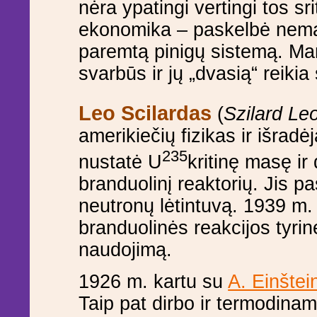
nėra ypatingi vertingi tos sr
ekonomika – paskelbė nemaž
paremtą pinigų sistemą. Man
svarbūs ir jų „dvasią“ reikia s
Leo Scilardas
(
Szilard Le
amerikiečių fizikas ir išradė
235
nustatė U
kritinę masę ir
branduolinį reaktorių. Jis pa
neutronų lėtintuvą. 1939 m.
branduolinės reakcijos tyri
naudojimą.
1926 m. kartu su
A. Einštei
Taip pat dirbo ir termodinam