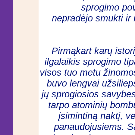
sprogimo pove
nepradėjo smukti ir 
Pirmąkart karų istor
ilgalaikis sprogimo tip
visos tuo metu žinom
buvo lengvai užsilie
jų sprogiosios savybe
tarpo atominių bombų
įsimintiną naktį, v
panaudojusiems. Są