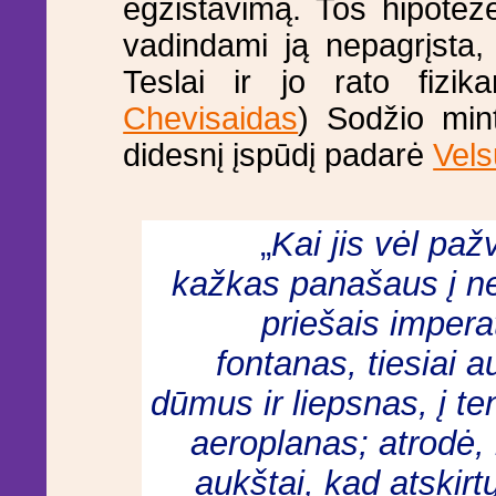
egzistavimą. Tos hipotez
vadindami ją nepagrįsta, 
Teslai ir jo rato fizik
Chevisaidas
) Sodžio min
didesnį įspūdį padarė
Vels
„
Kai jis vėl paž
kažkas panašaus į ne
priešais imper
fontanas, tiesiai
dūmus ir liepsnas, į t
aeroplanas; atrodė, k
aukštai, kad atskir