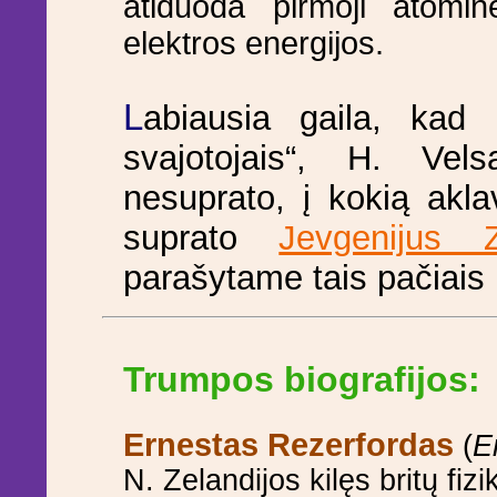
atiduoda pirmoji atomi
elektros energijos.
L
abiausia gaila, kad
svajotojais“, H. Vel
nesuprato, į kokią aklav
suprato
Jevgenijus Z
parašytame tais pačiais 
Trumpos biografijos:
Ernestas Rezerfordas
(
E
N. Zelandijos kilęs britų fiz