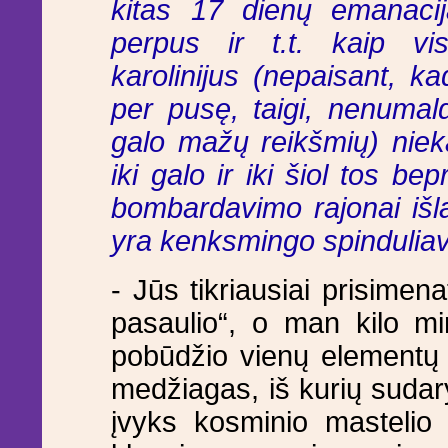
kitas 17 dienų emanaci
perpus ir t.t. kaip vi
karolinijus (nepaisant, k
per pusę, taigi, nenuma
galo mažų reikšmių) niek
iki galo ir iki šiol tos b
bombardavimo rajonai išl
yra kenksmingo spinduliav
- Jūs tikriausiai prisimen
pasaulio“, o man kilo m
pobūdžio vienų elementų v
medžiagas, iš kurių sudary
įvyks kosminio mastelio g