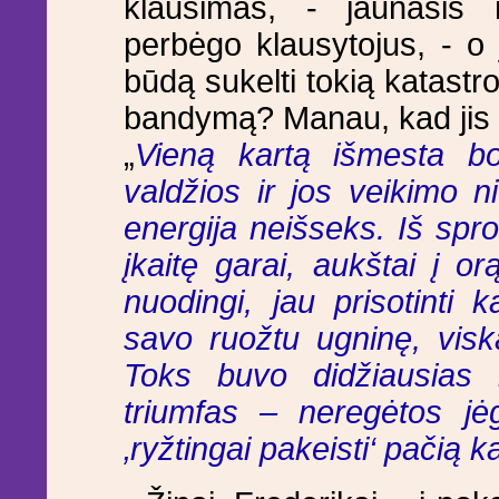
klausimas, - jaunasis m
perbėgo klausytojus, - o 
būdą sukelti tokią katastrof
bandymą? Manau, kad jis ta
„
Vieną kartą išmesta b
valdžios ir jos veikimo n
energija neišseks. Iš spro
įkaitę garai, aukštai į o
nuodingi, jau prisotinti k
savo ruožtu ugninę, visk
Toks buvo didžiausias 
triumfas – neregėtos jėg
‚ryžtingai pakeisti‘ pačią 