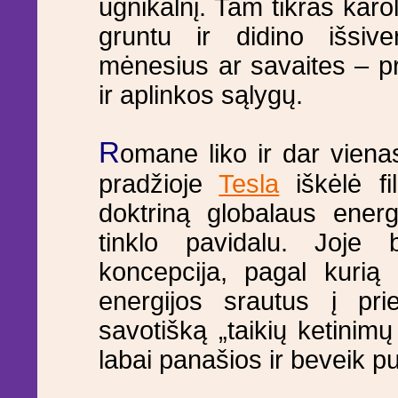
ugnikalnį. Tam tikras karo
gruntu ir didino išsive
mėnesius ar savaites – p
ir aplinkos sąlygų.
R
omane liko ir dar viena
pradžioje
Tesla
iškėlė fi
doktriną globalaus energ
tinklo pavidalu. Joje b
koncepcija, pagal kurią 
energijos srautus į pri
savotišką „taikių ketinim
labai panašios ir beveik p