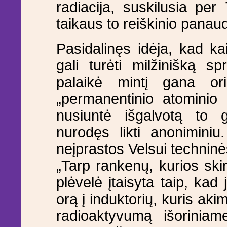
radiacija, suskilusia pe
taikaus to reiškinio panau
Pasidalinęs idėja, kad kai
gali turėti milžinišką 
palaikė mintį gana ori
„permanentinio atominio 
nusiuntė išgalvotą to gi
nurodęs likti anoniminiu
neįprastos Velsui techninė
„Tarp rankenų, kurios ski
plėvelė įtaisyta taip, kad j
orą į induktorių, kuris aki
radioaktyvumą išoriniame