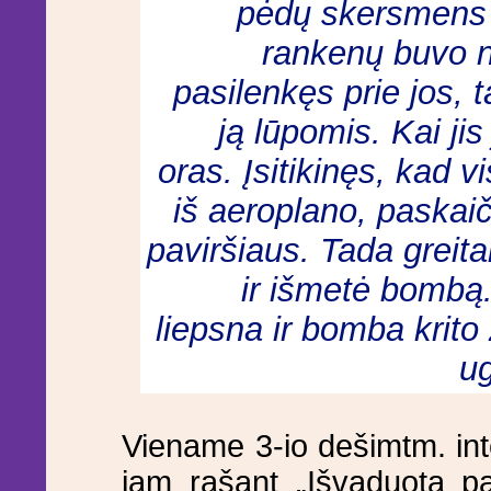
pėdų skersmens m
rankenų buvo 
pasilenkęs prie jos, 
ją lūpomis. Kai jis
oras. Įsitikinęs, kad v
iš aeroplano, paskaič
paviršiaus. Tada greit
ir išmetė bombą.
liepsna ir bomba krito
ug
Viename 3-io dešimtm. in
jam rašant „Išvaduotą pa