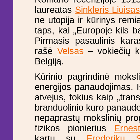
laureatas
Sinkleris Liuisa
ne utopija ir kūrinys remi
taps, kai „Europoje kils b
Pirmasis pasaulinis karas
rašė
Velsas
– vokiečių ka
Belgiją.
Kūrinio pagrindinė moksl
energijos panaudojimas. I
atvejus, tokius kaip „tra
branduolinio kuro panaud
nepaprastų mokslinių pro
fizikos pionierius
Ernes
kartu su
Frederiku S