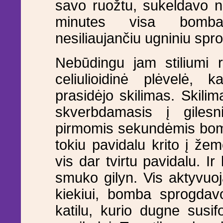
savo ruožtu, sukeldavo na
minutes visa bomba 
nesiliaujančiu ugniniu spro
Nebūdingu jam stiliumi r
celiulioidinė plėvelė, k
prasidėjo skilimas. Skilim
skverbdamasis į gilesn
pirmomis sekundėmis bomba
tokiu pavidalu krito į že
vis dar tvirtu pavidalu. 
smuko gilyn. Vis aktyvuoj
kiekiui, bomba sprogdav
katilu, kurio dugne sus