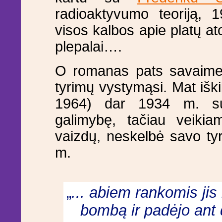
radioaktyvumo teoriją, 1
visos kalbos apie platų a
plepalai….
O romanas pats savaime 
tyrimų vystymąsi. Mat iški
1964) dar 1934 m. sum
galimybę, tačiau veiki
vaizdų, neskelbė savo tyri
m.
„
... abiem rankomis jis
bombą ir padėjo ant 