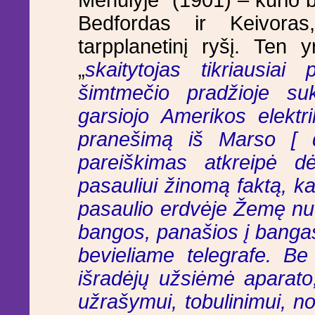
Mėnulyje“ (1901) – kurio b
Bedfordas ir Keivoras
tarpplanetinį ryšį. Ten 
„
skaitytojas tikriausiai
šimtmečio pradžioje su
garsiojo Amerikos elektr
pranešimą iš Marso [ 
pareiškimas atkreipė 
pasauliui žinomą faktą, k
pasaulio erdvėje Žemę nu
bangos, panašios į banga
bevieliame telegrafe. Be
išradėjų užsiėmė aparato,
užrašymui, tobulinimui, nor