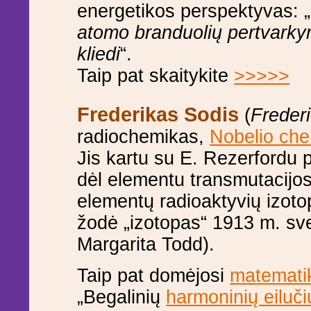
energetikos perspektyvas: „
atomo branduolių pertvarkym
kliedi
“.
Taip pat skaitykite
>>>>>
Frederikas Sodis
(
Freder
radiochemikas,
Nobelio che
Jis kartu su E. Rezerfordu 
dėl elementu transmutacijos.
elementų radioaktyvių izoto
žodė „izotopas“ 1913 m. sv
Margarita Todd).
Taip pat domėjosi
matemati
„Begalinių
harmoninių eiluči