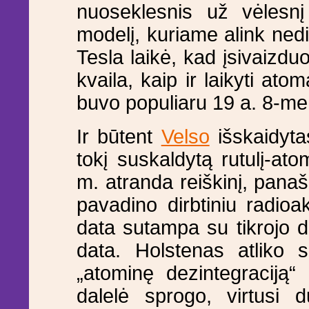
nuoseklesnis už vėlesn
modelį, kuriame alink nedi
Tesla laikė, kad įsivaizduo
kvaila, kaip ir laikyti ato
buvo populiaru 19 a. 8-me
Ir būtent
Velso
išskaidyta
tokį suskaldytą rutulį-a
m. atranda reiškinį, panaš
pavadino dirbtiniu radio
data sutampa su tikrojo d
data. Holstenas atliko s
„atominę dezintegraciją“
dalelė sprogo, virtusi d