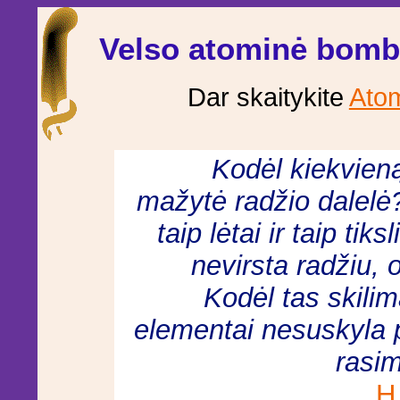
Velso atominė bom
Dar skaitykite
Atom
Kodėl kiekvien
mažytė radžio dalelė? 
taip lėtai ir taip ti
nevirsta radžiu, 
Kodėl tas skilim
elementai nesuskyla p
rasim
H