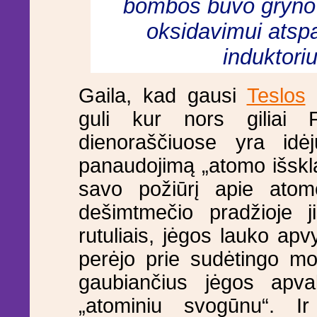
bombos buvo gryno k
oksidavimui atsp
induktori
Gaila, kad gausi
Teslos
k
guli kur nors giliai 
dienoraščiuose yra id
panaudojimą „atomo išskla
savo požiūrį apie atom
dešimtmečio pradžioje ji
rutuliais, jėgos lauko apvy
perėjo prie sudėtingo mod
gaubiančius jėgos apval
„atominiu svogūnu“. I