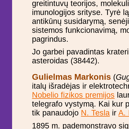
greitintuvų teorijos, molekul
imunologijos srityse. Tyrė l
antikūnų susidarymą, senėj
sistemos funkcionavimą, mo
pagrindus.
Jo garbei pavadintas krate
asteroidas (38442).
Gulielmas Markonis
(
Gug
italų išradėjas ir elektrotech
Nobelio fizikos premijos
laur
telegrafo vystymą. Kai kur 
tik panaudojo
N. Tesla
ir
A.
1895 m. pademonstravo sign