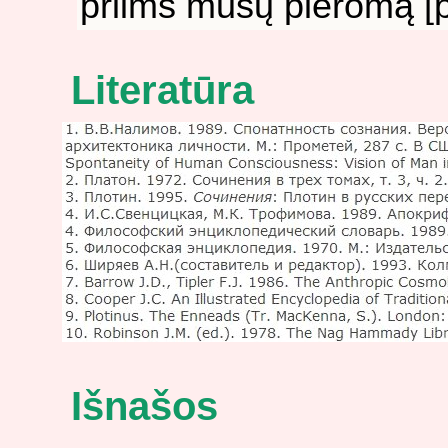
priims mūsų pleromą [p
Literatūra
Išnašos