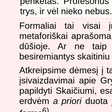
penketas. Profesorius 
trys, ir vėl nieko nebus.
Formaliai tai visai 
metaforiškai aprašoma 
dūšioje. Ar ne taip
besiremiantys skaitini
Atkreipsime dėmesį į 
įsivaizdavimai apie Gry
papildyti Skaičiumi, esa
erdvėm
a priori
duota j
6)