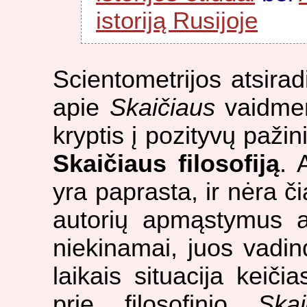
istoriją Rusijoje
Scientometrijos atsirad
apie
Skaičiaus
vaidmen
kryptis į pozityvų paži
Skaičiaus filosofiją
. 
yra paprasta, ir nėra č
autorių apmąstymus 
niekinamai, juos vadin
laikais situacija keič
prie filosofinio
Skai