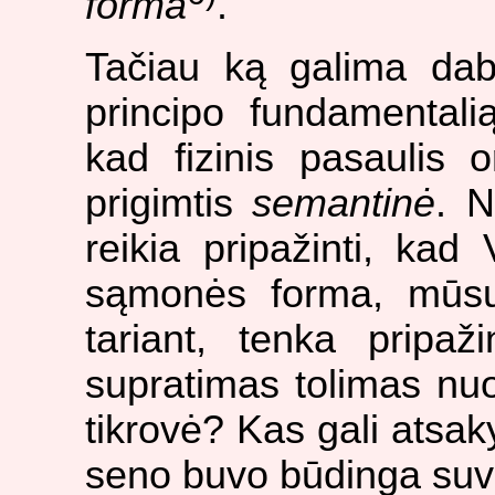
forma
.
Tačiau ką galima daba
principo fundamentali
kad fizinis pasaulis o
prigimtis
semantinė
. N
reikia pripažinti, kad
sąmonės forma, mūsų 
tariant, tenka pripaž
supratimas tolimas nuo
tikrovė? Kas gali atsak
seno buvo būdinga suvo