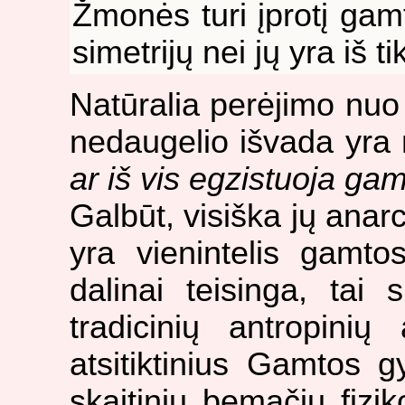
Žmonės turi įprotį gamt
simetrijų nei jų yra iš ti
Natūralia perėjimo nuo
nedaugelio išvada yra
ar iš vis egzistuoja ga
Galbūt, visiška jų anar
yra vienintelis gamto
dalinai teisinga, tai 
tradicinių antropinių
atsitiktinius Gamtos g
skaitinių bemačių fiz