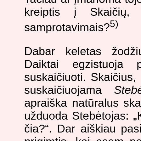
kreiptis į Skaičių, 
5)
samprotavimais?
Dabar keletas žodžių
Daiktai egzistuoja
suskaičiuoti. Skaičius, 
suskaičiuojama
Stebė
apraiška natūralus ska
užduoda Stebėtojas: „K
čia?“. Dar aiškiau pas