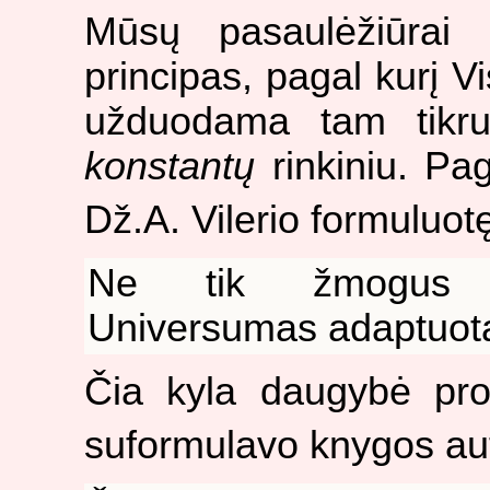
Mūsų pasaulėžiūrai
principas, pagal kurį 
užduodama tam tikr
konstantų
rinkiniu. Pag
Dž.A. Vilerio formuluot
Ne tik žmogus ad
Universumas adaptuota
Čia kyla daugybė prob
suformulavo knygos auto