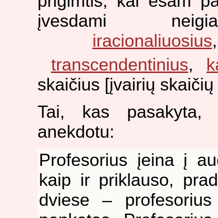
prigimtis, kai esam pa
įvesdami nei
iracionaliuosius
transcendentinius
,
k
skaičius [įvairių skaiči
Tai, kas pasakyta, il
anekdotu:
Profesorius įeina į au
kaip ir priklauso, pra
dviese – profesorius 