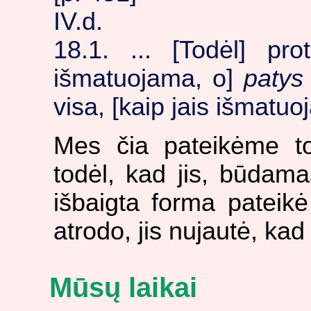
IV.d.
18.1. ... [Todėl] pro
išmatuojama, o]
patys
visa, [kaip jais išmatuo
Mes čia pateikėme to
todėl, kad jis, būdam
išbaigta forma pateikė 
atrodo, jis nujautė, kad
Mūsų laikai