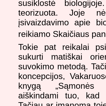
susiklostė biologijoj
teorizuota. Joje n
įsivaizdavimo apie bi
reikiamo Skaičiaus pa
Tokie pat reikalai ps
sukurti matiškai orie
suvokimo metodą. Tači
koncepcijos, Vakaruos
knygą „Sąmonės s
aiškindami tuo, kad 
Tačiau ar įmanoma toje 