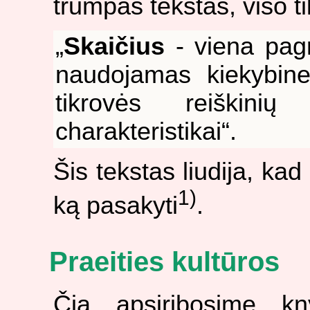
trumpas tekstas, viso ti
„
Skaičius
- viena pag
naudojamas kiekybinei
tikrovės reiškinių
charakteristikai“.
Šis tekstas liudija, kad
1)
ką pasakyti
.
Praeities kultūros
Čia apsiribosime knyg