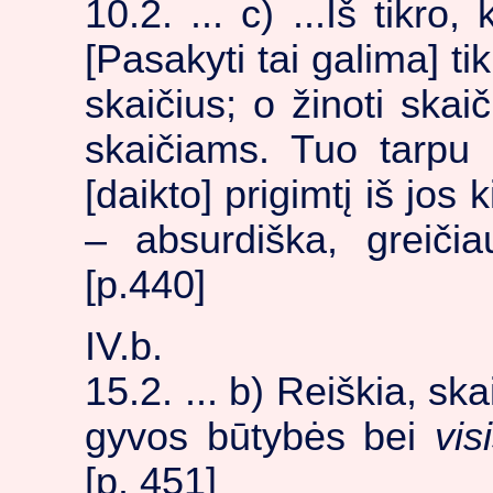
10.2. ... c) ...Iš tikro,
[Pasakyti tai galima] tik
skaičius; o žinoti skai
skaičiams. Tuo tarpu ne
[daikto] prigimtį iš jos
– absurdiška, greičia
[p.440]
IV.b.
15.2. ... b) Reiškia, sk
gyvos būtybės bei
vis
[p. 451]