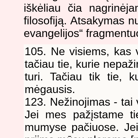
iškėliau čia nagrinėj
filosofiją. Atsakymas n
evangelijos“ fragmentu
105. Ne visiems, kas v
tačiau tie, kurie nepa
turi. Tačiau tik tie, 
mėgausis.
123. Nežinojimas - tai v
Jei mes pažįstame ti
mumyse pačiuose. Jei 