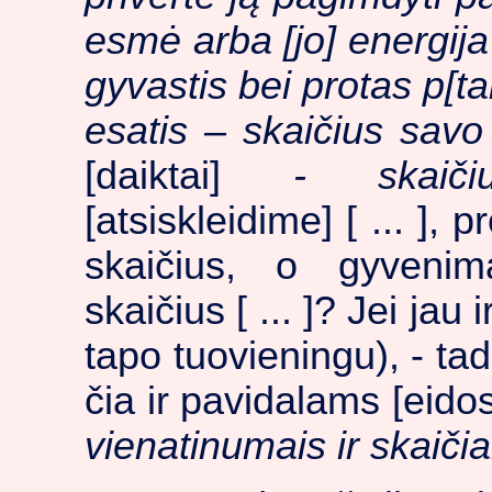
esmė arba [jo] energija p
gyvastis bei protas p[ta
esatis – skaičius savo 
[daiktai]
- skaiči
[atsiskleidime] [ ... ],
skaičius, o gyvenim
skaičius [ ... ]? Jei jau 
tapo tuovieningu), - tad 
čia ir pavidalams [eid
vienatinumais ir skaičia