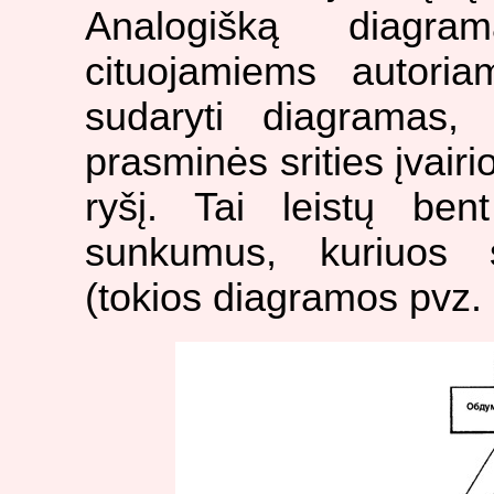
Analogišką diagr
cituojamiems autori
sudaryti diagramas,
prasminės srities įvair
ryšį. Tai leistų ben
sunkumus, kuriuos su
(tokios diagramos pvz. 