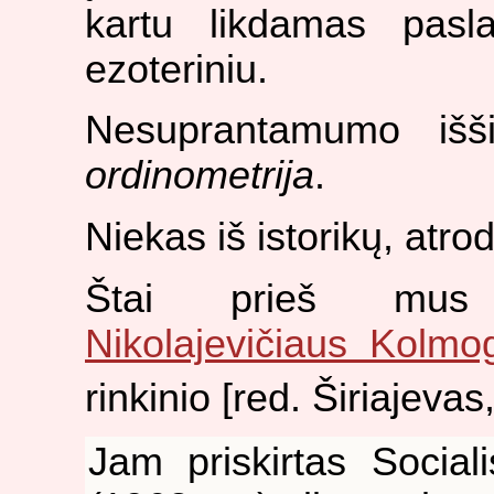
kartu likdamas pasla
ezoteriniu.
Nesuprantamumo iššif
ordinometrija
.
Niekas iš istorikų, atr
Štai prieš mu
Nikolajevičiaus Kolmo
rinkinio [red. Širiajevas
Jam priskirtas Social