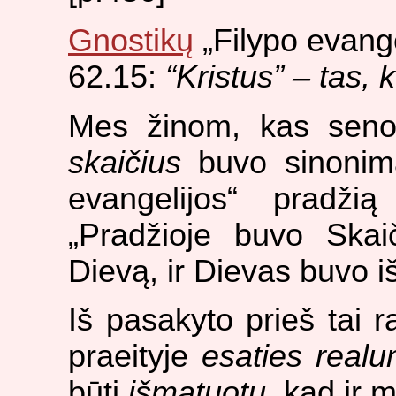
Gnostikų
„Filypo evange
62.15:
“Kristus” – tas, 
Mes žinom, kas seno
skaičius
buvo sinonima
evangelijos“ pradžią
„Pradžioje buvo Skai
Dievą, ir Dievas buvo i
Iš pasakyto prieš tai 
praeityje
esaties real
būti
išmatuotu
, kad ir 