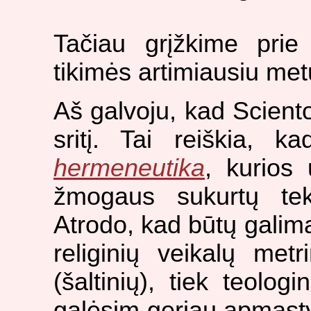
Tačiau grįžkime prie 
tikimės artimiausiu me
Aš galvoju, kad Sciento
sritį. Tai reiškia, k
hermeneutika
, kurios 
žmogaus sukurtų tek
Atrodo, kad būtų galima a
religinių veikalų met
(šaltinių), tiek teolog
galėsim geriau apmąsty