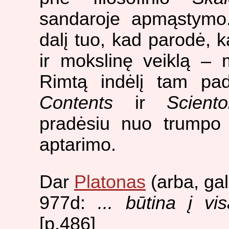
sandaroje apmąstymo.
dalį tuo, kad parodė, 
ir mokslinę veiklą – 
Rimtą indėlį tam pa
Contents
ir
Sciento
pradėsiu nuo trumpo 
aptarimo.
Dar
Platonas
(arba, gal
977d:
... būtina į vi
[p.486]