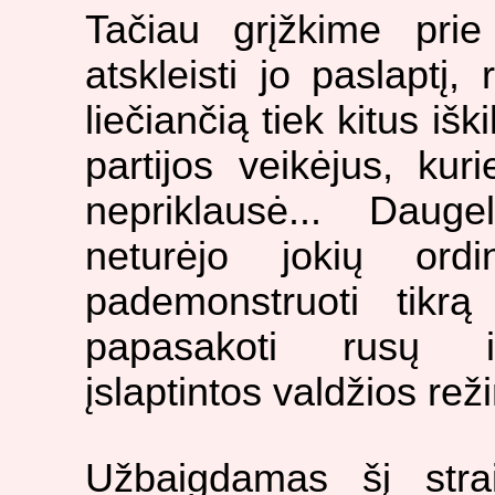
Tačiau grįžkime prie 
atskleisti jo paslaptį, 
liečiančią tiek kitus išk
partijos veikėjus, kur
nepriklausė... Daug
neturėjo jokių ordi
pademonstruoti tikrą
papasakoti rusų int
įslaptintos valdžios rež
Užbaigdamas šį stra