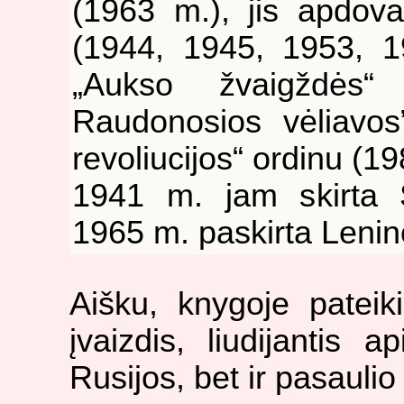
(1963 m.), jis apdova
(1944, 1945, 1953, 1
„Aukso žvaigždės“
Raudonosios vėliavos
revoliucijos“ ordinu (1
1941 m. jam skirta St
1965 m. paskirta Lenin
Aišku, knygoje pateik
įvaizdis, liudijantis 
Rusijos, bet ir pasauli