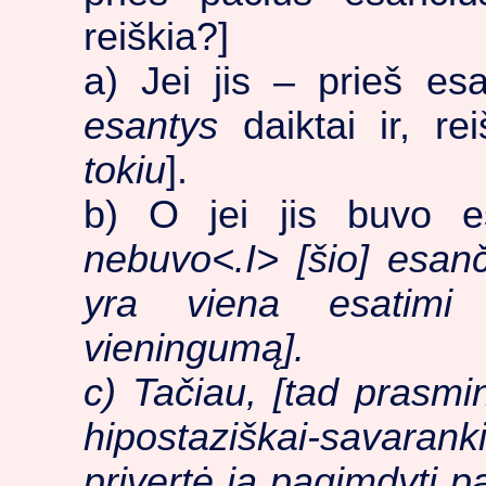
reiškia?]
a) Jei jis – prieš esa
esantys
daiktai ir, re
tokiu
].
b) O jei jis buvo es
nebuvo<.I> [šio]
esanč
yra viena esatimi [
vieningumą].
c) Tačiau, [tad
prasmin
hipostaziškai-savaranki
privertė ją pagimdyti p