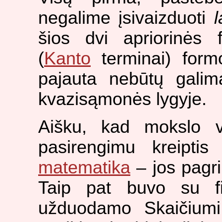
negalime įsivaizduoti
l
šios dvi apriorinės 
(
Kanto
terminai) formo
pajauta nebūtų galim
kvazisąmonės lygyje.
Aišku, kad mokslo vy
pasirengimu kreipti
matematika
– jos pagr
Taip pat buvo su fi
užduodamo Skaičiumi, 