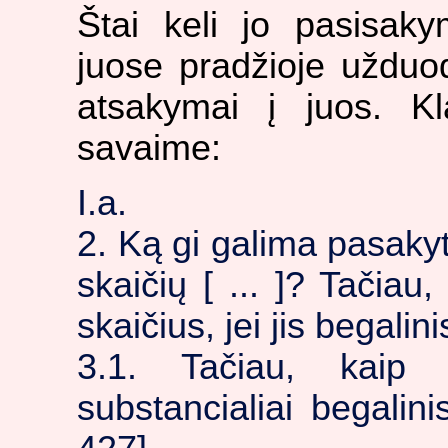
Štai keli jo pasisak
juose pradžioje užduo
atsakymai į juos. K
savaime:
I.a.
2. Ką gi galima pasaky
skaičių [ ... ]? Tačiau
skaičius, jei jis begalin
3.1. Tačiau, kaip 
substancialiai begalin