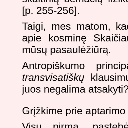
[p. 255-256].
Taigi, mes matom, kad 
apie kosminę Skaičiau
mūsų pasaulėžiūrą.
Antropiškumo princ
transvisatiškų
klausimų
juos negalima atsakyti
Grįžkime prie aptarimo 
Visų pirma, pasteb