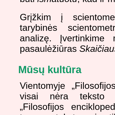
Grįžkim į scientome
tarybinės scientome
analizę. Įvertinkime 
pasaulėžiūras
Skaičiau
Mūsų kultūra
Vientomyje „Filosofij
visai nėra teksto
„Filosofijos enciklop