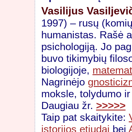
Vasilijus Vasiljev
1997) – rusų (komių
humanistas. Rašė a
psichologiją. Jo pag
buvo tikimybių filoso
biologijoje,
matemat
Nagrinėjo
gnostici
moksle, tolydumo ir
Daugiau žr.
>>>>>
Taip pat skaitykite:
istorijos etiudai
bei