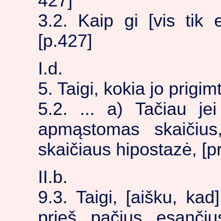
427]
3.2. Kaip gi [vis tik 
[p.427]
I.d.
5. Taigi, kokia jo prigim
5.2. ... a) Tačiau jei
apmąstomas skaičius,
skaičiaus hipostazė, [
II.b.
9.3. Taigi, [aišku, ka
prieš pačius esančius