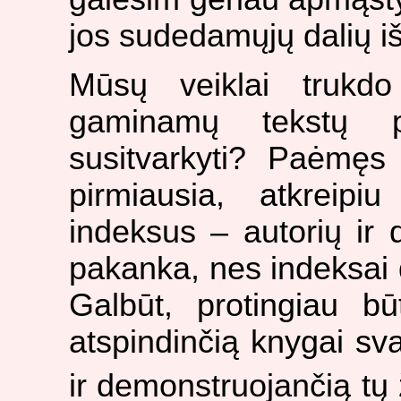
jos sudedamųjų dalių išs
Mūsų veiklai trukdo
gaminamų tekstų p
susitvarkyti? Paėmęs
pirmiausia, atkreipiu
indeksus – autorių ir 
pakanka, nes indeksai 
Galbūt, protingiau bū
atspindinčią knygai sv
ir demonstruojančią tų