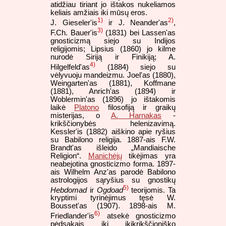
atidžiau tiriant jo ištakos nukeliamos
keliais amžiais iki mūsų eros.
1)
2)
J. Gieseler'is
ir J. Neander'as
,
3)
F.Ch. Bauer'is
(1831) bei Lassen'as
gnosticizmą siejo su Indijos
religijomis; Lipsius (1860) jo kilme
nurodė Siriją ir Finikiją; A.
4)
Hilgelfeld'as
(1884) siejo su
vėlyvuoju mandeizmu. Joel'as (1880),
Weingarten'as (1881), Koffmane
(1881), Anrich'as (1894) ir
Woblermin'as (1896) jo ištakomis
laikė
Platono
filosofiją ir graikų
misterijas, o
A. Harnakas
-
krikščionybės helenizavimą.
Kessler'is (1882) aiškino apie ryšius
su Babilono religija. 1887-ais F.W.
Brandt'as išleido „Mandiaische
Religion“.
Manichėjų
tikėjimas yra
neabejotina gnosticizmo forma. 1897-
ais Wilhelm Anz'as parodė Babilono
astrologijos sąryšius su gnostikų
5)
Hebdomad
ir
Ogdoad
teorijomis. Ta
kryptimi tyrinėjimus tęsė W.
Bousset'as (1907). 1898-ais M.
6)
Friedlander'is
atsekė gnosticizmo
pėdsakais iki ikikrikščioniško