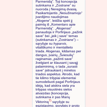
Parmenidą“. Toji koncepcija
sutinkama ir „Zostrane“ su
nuoroda į Neregimą dvasią.
Pasikartojantis „Nesužinamojo“
įvardijimo naudojimas
„Alogene“, leidžia spėti jį
paimtą iš „Komentaro apie
Parmenidą“. „Alogenas“
panaudoja ir Porfirijaus „pažink
save“ bei „įeik į save“ temas
(sutinkamas ir „Zostriane“) –
sąryšyje su
hyparxis
,
vitališkumo ir mentaliteto
triada. Alogenas, kildamas per
dangus, įvairių „Šviesulių“
raginamas „pažinti save“
žvelgiant ar klausant į savąjį
palaiminimą, o tada „surasti
save“ įsitraukiant į minėtos
triados aspektus. Atrodo, kad
tie kilimo trilypiai elementai
sumodeliuoti pagal Porfirijaus
idėją, kad atskira siela yra
trilypas visuotinės sielos
atvaizdas (koncepcija,
sutinkama ir pas Marių
7)
Viktoriną
sąryšyje su
egzistavimo, gyvybės ir proto