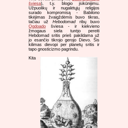
šviesa
), t.y. blogio įsikūnijimu.
Užpuolikų ir nugalėtųjų religijos
surado kompromisą - Babilono
tikėjimas žvaigždėmis buvo tikras,
tačiau už
Hebodomad
ribų buvo
Ogdoado
šviesa - ir kiekvieno
žmogaus siela turėjo pereiti
Hebdomad sritis prieš pakildama už
jo esančio tikrojo gerojo Dievo. Šis
kilimas dievopi per planetų sritis ir
tapo gnosticizmo pagrindu.
Kita