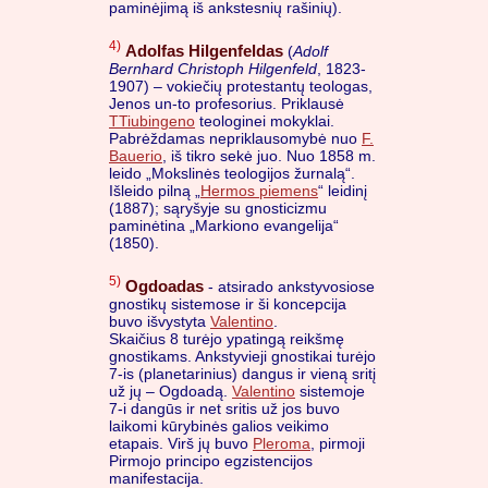
paminėjimą iš ankstesnių rašinių).
4)
Adolfas Hilgenfeldas
(
Adolf
Bernhard Christoph Hilgenfeld
, 1823-
1907) – vokiečių protestantų teologas,
Jenos un-to profesorius. Priklausė
TTiubingeno
teologinei mokyklai.
Pabrėždamas nepriklausomybė nuo
F.
Bauerio
, iš tikro sekė juo. Nuo 1858 m.
leido „Mokslinės teologijos žurnalą“.
Išleido pilną „
Hermos piemens
“ leidinį
(1887); sąryšyje su gnosticizmu
paminėtina „Markiono evangelija“
(1850).
5)
Ogdoadas
- atsirado ankstyvosiose
gnostikų sistemose ir ši koncepcija
buvo išvystyta
Valentino
.
Skaičius 8 turėjo ypatingą reikšmę
gnostikams. Ankstyvieji gnostikai turėjo
7-is (planetarinius) dangus ir vieną sritį
už jų – Ogdoadą.
Valentino
sistemoje
7-i dangūs ir net sritis už jos buvo
laikomi kūrybinės galios veikimo
etapais. Virš jų buvo
Pleroma
, pirmoji
Pirmojo principo egzistencijos
manifestacija.