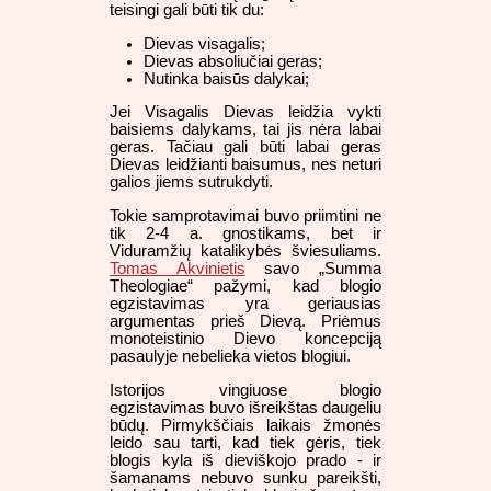
teisingi gali būti tik du:
Dievas visagalis;
Dievas absoliučiai geras;
Nutinka baisūs dalykai;
Jei Visagalis Dievas leidžia vykti
baisiems dalykams, tai jis nėra labai
geras. Tačiau gali būti labai geras
Dievas leidžianti baisumus, nes neturi
galios jiems sutrukdyti.
Tokie samprotavimai buvo priimtini ne
tik 2-4 a. gnostikams, bet ir
Viduramžių katalikybės šviesuliams.
Tomas Akvinietis
savo „Summa
Theologiae“ pažymi, kad blogio
egzistavimas yra geriausias
argumentas prieš Dievą. Priėmus
monoteistinio Dievo koncepciją
pasaulyje nebelieka vietos blogiui.
Istorijos vingiuose blogio
egzistavimas buvo išreikštas daugeliu
būdų. Pirmykščiais laikais žmonės
leido sau tarti, kad tiek gėris, tiek
blogis kyla iš dieviškojo prado - ir
šamanams nebuvo sunku pareikšti,