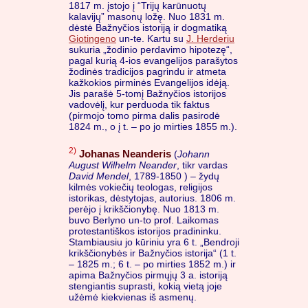
1817 m. įstojo į “Trijų karūnuotų
kalavijų” masonų ložę. Nuo 1831 m.
dėstė Bažnyčios istoriją ir dogmatiką
Giotingeno
un-te. Kartu su
J. Herderiu
sukuria „žodinio perdavimo hipotezę“,
pagal kurią 4-ios evangelijos parašytos
žodinės tradicijos pagrindu ir atmeta
kažkokios pirminės Evangelijos idėją.
Jis parašė 5-tomį Bažnyčios istorijos
vadovėlį, kur perduoda tik faktus
(pirmojo tomo pirma dalis pasirodė
1824 m., o į t. – po jo mirties 1855 m.).
2)
Johanas Neanderis
(
Johann
August Wilhelm Neander
, tikr vardas
David Mendel
, 1789-1850 ) – žydų
kilmės vokiečių teologas, religijos
istorikas, dėstytojas, autorius. 1806 m.
perėjo į krikščionybę. Nuo 1813 m.
buvo Berlyno un-to prof. Laikomas
protestantiškos istorijos pradininku.
Stambiausiu jo kūriniu yra 6 t. „Bendroji
krikščionybės ir Bažnyčios istorija“ (1 t.
– 1825 m.; 6 t. – po mirties 1852 m.) ir
apima Bažnyčios pirmųjų 3 a. istoriją
stengiantis suprasti, kokią vietą joje
užėmė kiekvienas iš asmenų.