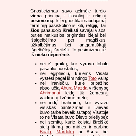
Gnosticizmas savo gelmėje turėjo
vieną
principą - filosofinį ir religinį
pesimizmą
. Ir jei gnostikai naudojamą
terminiją pasiskolino iš kitų religijų, tai
šios
panaudojo išreikšti savajai visos
būties netikusios prigimties idėjai bei
išsigelbėjimo per magiškus
užkalbėjimus bei antgamtiškąjį
Išgelbėtoją išreikšti. To pesimizmo jie
iš nieko neperėmė
:
nei iš graikų, kur vyravo tobulo
pasaulio nuostatos;
nei egiptiečių, kuriems Visata
vystėsi pagal išmintingo
Toto
valią;
nei iraniečių, kurie pripažino
absoliučią
Ahura Mazda
viršenybę
Ahrimanui
leidę tik žemesnįjį
vaidmenį Tvėrimo metu;
nei indų brahminų, kur vyravo
visiškas panteizmas ir Dievas
buvo (arba beveik sutapo) Visatoje
(o ne Visata buvo Dievo priešybe);
nei semitų, kurie keistai išreiškė
sielų likimą po mirties ir garbino
Baalą
,
Marduką
ar Asurą bei