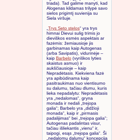
triada). Tad galime manyti, kad
Alogenas kildamas trilypė savo
sielos prigimtį suvienija su
Siela viršuje.
„
Trys Seto stelos
“ yra trys
himnai Dievui sulig trimis jo
dieviškos esmės aspektais ar
fazėmis: žemiausioje jis
garbinamas kaip Autogenas
(arba Savipatis), vidurinėje –
kaip
Barbelo
(vyriškos lyties
skaistus asmuo) ir
aukščiausioje – kaip
Nepradėtasis. Kiekviena fazė
yra apibūdinama kaip
pasitraukimas nuo vientisumo
su dalumu, tačiau dlumu, kuris
lieka nepadalytu: Nepradėtasis
yra „nedalomas“, gryna
monada ir nedali „trejopa
galia“; Barbelo yra „didžioji
monada“, kaip ir „pirmasis
padalijimas“ bei „trejopa galia“;
Autogenas padalintas visur,
tačiau išliekantis „vienu“ ir,
taipogi, esąs „trejopa galia“. Ši
„nedalomų dalumų“ koncepcija