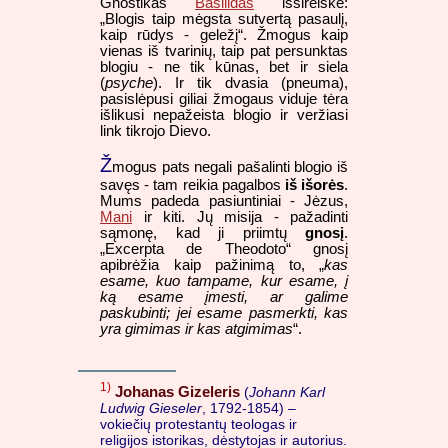
Gnostikas
Basilidas
išsireiškė:
„Blogis taip mėgsta sutvertą pasaulį,
kaip rūdys - geležį“. Žmogus kaip
vienas iš tvarinių, taip pat persunktas
blogiu - ne tik kūnas, bet ir siela
(
psyche
). Ir tik dvasia (pneuma),
pasislėpusi giliai žmogaus viduje tėra
išlikusi nepažeista blogio ir veržiasi
link tikrojo Dievo.
Ž
mogus pats negali pašalinti blogio iš
savęs - tam reikia pagalbos
iš išorės
.
Mums padeda pasiuntiniai - Jėzus,
Mani
ir kiti. Jų misija - pažadinti
sąmonę, kad ji priimtų
gnosį
.
„Excerpta de Theodoto“ gnosį
apibrėžia kaip pažinimą to, „
kas
esame, kuo tampame, kur esame, į
ką esame įmesti, ar galime
paskubinti; jei esame pasmerkti, kas
yra gimimas ir kas atgimimas
“.
1)
Johanas Gizeleris
(
Johann Karl
Ludwig Gieseler
, 1792-1854) –
vokiečių protestantų teologas ir
religijos istorikas, dėstytojas ir autorius.