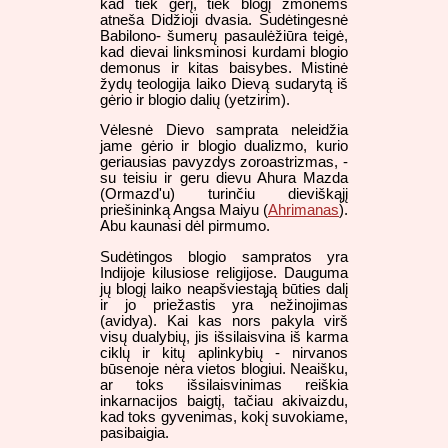
kad tiek gėrį, tiek blogį žmonėms
atneša Didžioji dvasia. Sudėtingesnė
Babilono- šumerų pasaulėžiūra teigė,
kad dievai linksminosi kurdami blogio
demonus ir kitas baisybes. Mistinė
žydų teologija laiko Dievą sudarytą iš
gėrio ir blogio dalių (yetzirim).
Vėlesnė Dievo samprata neleidžia
jame gėrio ir blogio dualizmo, kurio
geriausias pavyzdys zoroastrizmas, -
su teisiu ir geru dievu Ahura Mazda
(Ormazd'u) turinčiu dieviškąjį
priešininką Angsa Maiyu (
Ahrimanas
).
Abu kaunasi dėl pirmumo.
Sudėtingos blogio sampratos yra
Indijoje kilusiose religijose. Dauguma
jų blogį laiko neapšviestąją būties dalį
ir jo priežastis yra nežinojimas
(avidya). Kai kas nors pakyla virš
visų dualybių, jis išsilaisvina iš karma
ciklų ir kitų aplinkybių - nirvanos
būsenoje nėra vietos blogiui. Neaišku,
ar toks išsilaisvinimas reiškia
inkarnacijos baigtį, tačiau akivaizdu,
kad toks gyvenimas, kokį suvokiame,
pasibaigia.