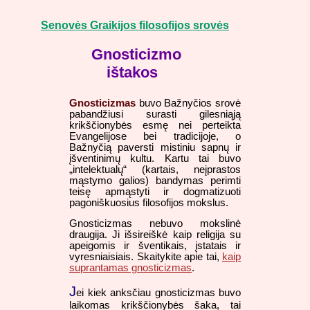
Senovės Graikijos filosofijos srovės
Gnosticizmo
ištakos
Gnosticizmas
buvo Bažnyčios srovė
pabandžiusi surasti gilesniąją
krikščionybės esmę nei perteikta
Evangelijose bei tradicijoje, o
Bažnyčią paversti mistiniu sapnų ir
įšventinimų kultu. Kartu tai buvo
„intelektualų“ (kartais, neįprastos
mąstymo galios) bandymas perimti
teisę apmąstyti ir dogmatizuoti
pagoniškuosius filosofijos mokslus.
Gnosticizmas nebuvo mokslinė
draugija. Ji išsireiškė kaip religija su
apeigomis ir šventikais, įstatais ir
vyresniaisiais. Skaitykite apie tai,
kaip
suprantamas gnosticizmas
.
J
ei kiek anksčiau gnosticizmas buvo
laikomas krikščionybės šaka, tai