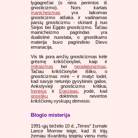
lygiagrečiai (o nėra perimtos iš
gnosticizmo). Nors kartais
manicheizmas
yra laikomas
gnosticizmo atšaka ir vadinamas
parsių gnosticizmu - skiriant jį nuo
Sirijos bei Egipto gnosticizmo. Tačiau
mainicheizmo pagrindas yra
dualistinė nuostata, o gnostikams
materija buvo pagrindinio Dievo
emanacija.
Vis tik pora amžių gnosticizmas kėlė
grėsmę krikščionybei, kaip ir
mitraizmas
bei
neoplatonizmas
.
Tačiau krikščionybė išliko, o
gnosticizmas mirė – ir matyt todėl,
kad savyje neturėjo gyvybinės galios.
Ankstyvieji gnosticizmo kritikai,
Irenėjus
ir
Egezipas
, įrodė, kad
gnostikų
doktrinos nevertos
krikščionių vyskupų dėmesio.
Blogio misterija
1991-ųjų birželio 10 d. „Times“ žurnale
Lance Morrow teigė, kad iš trijų
žemiau išvardintų teiginių vienu metu