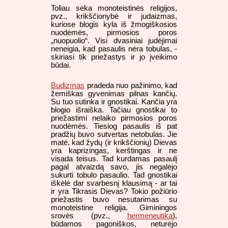
Toliau seka monoteistinės religijos,
pvz., krikščionybė ir judaizmas,
kuriose blogis kyla iš žmogiškosios
nuodėmės, pirmosios poros
„nuopuolio“. Visi dvasiniai judėjimai
neneigia, kad pasaulis nėra tobulas, -
skiriasi tik priežastys ir jo įveikimo
būdai.
Budizmas
pradeda nuo pažinimo, kad
žemiškas gyvenimas pilnas kančių.
Su tuo sutinka ir gnostikai. Kančia yra
blogio išraiška. Tačiau gnostikai to
priežastimi nelaiko pirmosios poros
nuodėmės. Tiesiog pasaulis iš pat
pradžių buvo sutvertas netobulas. Jie
matė, kad žydų (ir krikščionių) Dievas
yra kaprizingas, kerštingas ir ne
visada teisus. Tad kurdamas pasaulį
pagal atvaizdą savo, jis negalėjo
sukurti tobulo pasaulio. Tad gnostikai
iškėlė dar svarbesnį klausimą - ar tai
ir yra Tikrasis Dievas? Tokio požiūrio
priežastis buvo nesutarimas su
monoteistine religija. Giminingos
srovės (pvz.,
hermeneutika
),
būdamos pagoniškos, neturėjo