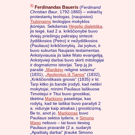
3)
Ferdinandas Baueris
(
Ferdinand
Christian Baur
, 1792-1860) – vokiečių
protestantų teologas, (naujosios)
Tiubingeno
teologijos mokyklos
įkūrėjas. Sekdamas
Hėgelio dialektika
,
jis teigė, kad 2 a. krikščionybė buvo
dviejų priešingų pakraipų sintezė:
žydiškosios (Petro) ir nežydiškosios
(Pauliaus) krikščionybių. Jai įvykus, ir
buvo sukurtas Naujasis testamentas.
Ankstyviausia jis laikė Mato evangeliją.
Ankstyvieji darbai buvo skirti mitologijai
ir dogmatizmo istorijai. Tarp jų jis
parašė „
Manikėjų
religinė sistema“
(1831), „
Apolonijus iš Tianos
“ (1832),
„Krikščioniškasis gnosis“ (1835) ir kt.
Tarp kitko jis bandė įrodyti, kad netikri
mokytojai, minimi Pauliaus laiškuose
Timotiejui ir Titui buvo gnostikai,
tikėtina
Markiono
pasekėjai, kas
rodytų, kad tie laiškai buvo parašyti 2
a. viduryje kaip atsakas į gnosticizmą.
Be to, anot jo,
Markionas
buvo
Pauliaus sektos lyderis, o
Simono
Mago
nebuvo – tai buvo tiesiog
Pauliaus pravardė (2 a. sudaryti
„Apaštalų darbai“ įtraukė Simono