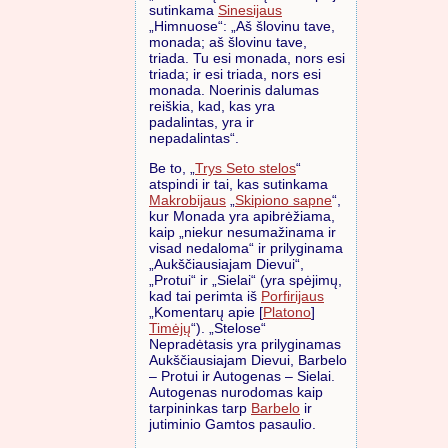
sutinkama
Sinesijaus
„Himnuose“: „Aš šlovinu tave,
monada; aš šlovinu tave,
triada. Tu esi monada, nors esi
triada; ir esi triada, nors esi
monada. Noerinis dalumas
reiškia, kad, kas yra
padalintas, yra ir
nepadalintas“.
Be to, „
Trys Seto stelos
“
atspindi ir tai, kas sutinkama
Makrobijaus
„
Skipiono sapne
“,
kur Monada yra apibrėžiama,
kaip „niekur nesumažinama ir
visad nedaloma“ ir prilyginama
„Aukščiausiajam Dievui“,
„Protui“ ir „Sielai“ (yra spėjimų,
kad tai perimta iš
Porfirijaus
„Komentarų apie [
Platono
]
Timėjų
“). „Stelose“
Nepradėtasis yra prilyginamas
Aukščiausiajam Dievui, Barbelo
– Protui ir Autogenas – Sielai.
Autogenas nurodomas kaip
tarpininkas tarp
Barbelo
ir
jutiminio Gamtos pasaulio.