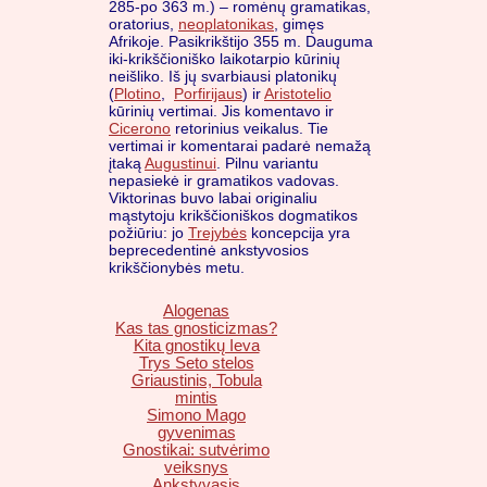
285-po 363 m.) – romėnų gramatikas,
oratorius,
neoplatonikas
, gimęs
Afrikoje. Pasikrikštijo 355 m. Dauguma
iki-krikščioniško laikotarpio kūrinių
neišliko. Iš jų svarbiausi platonikų
(
Plotino
,
Porfirijaus
) ir
Aristotelio
kūrinių vertimai. Jis komentavo ir
Cicerono
retorinius veikalus. Tie
vertimai ir komentarai padarė nemažą
įtaką
Augustinui
. Pilnu variantu
nepasiekė ir gramatikos vadovas.
Viktorinas buvo labai originaliu
mąstytoju krikščioniškos dogmatikos
požiūriu: jo
Trejybės
koncepcija yra
beprecedentinė ankstyvosios
krikščionybės metu.
Alogenas
Kas tas gnosticizmas?
Kita gnostikų Ieva
Trys Seto stelos
Griaustinis, Tobula
mintis
Simono Mago
gyvenimas
Gnostikai: sutvėrimo
veiksnys
Ankstyvasis