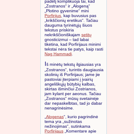
padėtį komplikuoja tai, kad
„Zostranos“ ir „Alogeną“
„Plotino gyvenime“ mini
Porfirijus
, kap buvusius pas
„krikščionių eretikus“. Tačiau
dauguma tyrinėtųjų šiuos
tekstus priskiria
nekrikščioniškajam
setitų
gnosticizmui – tad labai
tikėtina, kad Porfirijaus minimi
tekstai nėra tie patys, kaip rasti
Nag Hammadi
.
I
š minėtų tekstų ilgiausias yra
„Zostranos“, turintis daugiausia
skolinių iš Porfirijaus; jame jie
pastoviai įterpiami į įvairių
angeliškųjų būtybių kalbas,
skirtas išminčiui Zostrianos,
jam kylant per aeonus. Tačiau
„Zostranos“ mūsų svetainėje
dar nepaskelbtas, tad jo dabar
nenagrinėsime.
„
Alogenas
“, kurio pagrindinė
tema yra „sužinotas
nežinojimas“, sutinkama
Porfirijaus
„Komentare apie