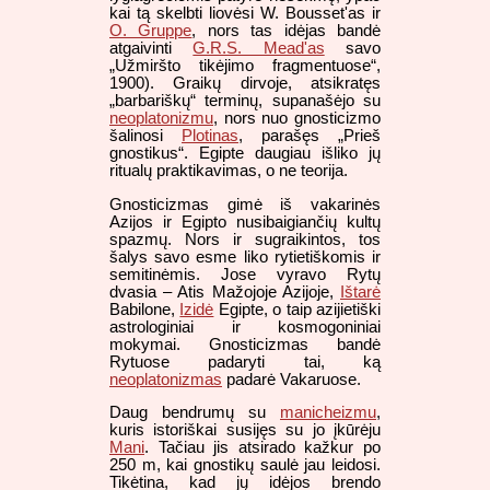
kai tą skelbti liovėsi W. Bousset'as ir
O. Gruppe
, nors tas idėjas bandė
atgaivinti
G.R.S. Mead'as
savo
„Užmiršto tikėjimo fragmentuose“,
1900). Graikų dirvoje, atsikratęs
„barbariškų“ terminų, supanašėjo su
neoplatonizmu
, nors nuo gnosticizmo
šalinosi
Plotinas
, parašęs „Prieš
gnostikus“. Egipte daugiau išliko jų
ritualų praktikavimas, o ne teorija.
Gnosticizmas gimė iš vakarinės
Azijos ir Egipto nusibaigiančių kultų
spazmų. Nors ir sugraikintos, tos
šalys savo esme liko rytietiškomis ir
semitinėmis. Jose vyravo Rytų
dvasia – Atis Mažojoje Azijoje,
Ištarė
Babilone,
Izidė
Egipte, o taip azijietiški
astrologiniai ir kosmogoniniai
mokymai. Gnosticizmas bandė
Rytuose padaryti tai, ką
neoplatonizmas
padarė Vakaruose.
Daug bendrumų su
manicheizmu
,
kuris istoriškai susijęs su jo įkūrėju
Mani
. Tačiau jis atsirado kažkur po
250 m, kai gnostikų saulė jau leidosi.
Tikėtina, kad jų idėjos brendo