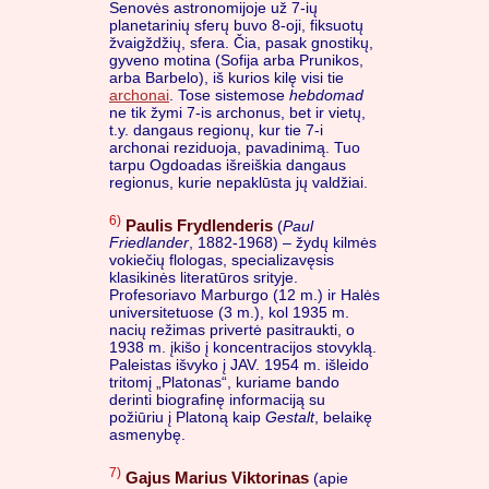
Senovės astronomijoje už 7-ių
planetarinių sferų buvo 8-oji, fiksuotų
žvaigždžių, sfera. Čia, pasak gnostikų,
gyveno motina (Sofija arba Prunikos,
arba Barbelo), iš kurios kilę visi tie
archonai
. Tose sistemose
hebdomad
ne tik žymi 7-is archonus, bet ir vietų,
t.y. dangaus regionų, kur tie 7-i
archonai reziduoja, pavadinimą. Tuo
tarpu Ogdoadas išreiškia dangaus
regionus, kurie nepaklūsta jų valdžiai.
6)
Paulis Frydlenderis
(
Paul
Friedlander
, 1882-1968) – žydų kilmės
vokiečių flologas, specializavęsis
klasikinės literatūros srityje.
Profesoriavo Marburgo (12 m.) ir Halės
universitetuose (3 m.), kol 1935 m.
nacių režimas privertė pasitraukti, o
1938 m. įkišo į koncentracijos stovyklą.
Paleistas išvyko į JAV. 1954 m. išleido
tritomį „Platonas“, kuriame bando
derinti biografinę informaciją su
požiūriu į Platoną kaip
Gestalt
, belaikę
asmenybę.
7)
Gajus Marius Viktorinas
(apie