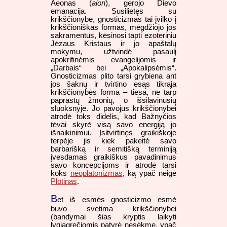
Aeonas (
aion
), gerojo Dievo
emanacija. Susilietęs su
krikščionybe, gnosticizmas tai įvilko į
krikščioniškas formas, mėgdžiojo jos
sakramentus, kėsinosi tapti ezoteriniu
Jėzaus Kristaus ir jo apaštalų
mokymu, užtvindė pasaulį
apokrifinėmis evangelijomis ir
„Darbais“ bei „Apokalipsėmis“.
Gnosticizmas plito tarsi grybiena ant
jos šaknų ir tvirtino esąs tikrąja
krikščionybės forma – tiesa, ne tarp
paprastų žmonių, o išsilavinusių
sluoksnyje. Jo pavojus krikščionybei
atrodė toks didelis, kad Bažnyčios
tėvai skyrė visą savo energiją jo
išnaikinimui. Įsitvirtinęs graikiškoje
terpėje jis kiek pakeitė savo
barbarišką ir semitišką terminiją
įvesdamas graikiškus pavadinimus
savo koncepcijoms ir atrodė tarsi
koks
neoplatonizmas
, ką ypač neigė
Plotinas
.
B
et iš esmės gnosticizmo esmė
buvo svetima krikščionybei
(bandymai šias kryptis laikyti
lygiagrečiomis patyrė nesėkmę, ypač