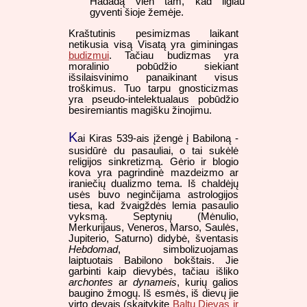
Hadadą vien tam, kad ilgiau
gyventi šioje žemėje.
Kraštutinis pesimizmas laikant
netikusia visą Visatą yra giminingas
budizmui
. Tačiau budizmas yra
moralinio pobūdžio siekiant
išsilaisvinimo panaikinant visus
troškimus. Tuo tarpu gnosticizmas
yra pseudo-intelektualaus pobūdžio
besiremiantis magišku žinojimu.
K
ai Kiras 539-ais įžengė į Babiloną -
susidūrė du pasauliai, o tai sukėlė
religijos sinkretizmą. Gėrio ir blogio
kova yra pagrindinė mazdeizmo ar
iraniečių dualizmo tema. Iš chaldėjų
usės buvo neginčijama astrologijos
tiesa, kad žvaigždės lemia pasaulio
vyksmą. Septynių (Mėnulio,
Merkurijaus, Veneros, Marso, Saulės,
Jupiterio, Saturno) didybė, šventasis
Hebdomad
, simbolizuojamas
laiptuotais Babilono bokštais. Jie
garbinti kaip dievybės, tačiau išliko
archontes
ar
dynameis
, kurių galios
baugino žmogų. Iš esmės, iš dievų jie
virto devais (skaitykite
Baltų Dievas ir