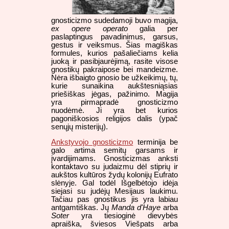
gnosticizmo sudedamoji buvo magija,
ex opere operato
galia per
paslaptingus pavadinimus, garsus,
gestus ir veiksmus. Šias magiškas
formules, kurios pašaliečiams kelia
juoką ir pasibjaurėjimą, rasite visose
gnostikų pakraipose bei mandeizme.
Nėra išbaigto gnosio be užkeikimų, tų,
kurie sunaikina aukštesniąsias
priešiškas jėgas, pažinimo. Magija
yra pirmapradė gnosticizmo
nuodėmė. Ji yra bet kurios
pagoniškosios religijos dalis (ypač
senųjų misterijų).
Ankstyvojo gnosticizmo
terminija be
galo artima semitų garsams ir
įvardijimams. Gnosticizmas anksti
kontaktavo su judaizmu dėl stiprių ir
aukštos kultūros žydų kolonijų Eufrato
slėnyje. Gal todėl Išgelbėtojo idėja
siejasi su judėjų Mesijaus laukimu.
Tačiau pas gnostikus jis yra labiau
antgamtiškas. Jų
Manda d'Haye
arba
Soter
yra tiesioginė dievybės
apraiška, šviesos Viešpats arba