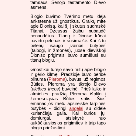
tamsaus Senojo testamento Dievo
asmens.
Blogio buvimo Tvėrimo metu idėja
ankstesnė už gnostikus. Graikų mite
apie Dionisą, kai šį į skutus sudraskė
Titanai, Dzeusas žaibu nubaudė
nenaudėlius. Titanų ir Dioniso kūnai
pavirto pelenais ir susimaišė. Kai iš tų
pelenų išaugo įvairios būtybės
(taipogi, ir žmonės), juose dieviškoji
Dioniso prigimtis buvo sumišusi su
titanų blogiu.
Gnostikai turėjo savo mitų apie blogio
ir gėrio kilmę. Pradžioje buvo beribė
pilnuma (
Pleroma
), buvusi už regimos
Būties. Pleroma yra tikrojo Dievo
(
alethes theos
) buveinė. Prieš laiko ir
atminties pradžią Pleroma išplito į
žemesniąsias Būties sritis. Šios
emanacijos metu apsireiškė tarpinės
būtybės - didingi
angelai
su didele
kuriančiąja galia. Kai kurios jų,
demiurgai, atsiskyrė nuo
aukščiausiosios prigimties ir taip tapo
blogio priežastimi.