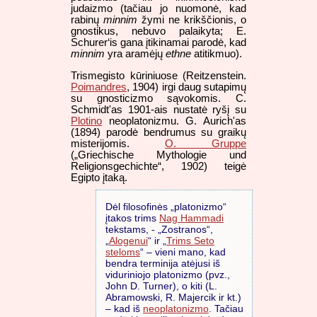
judaizmo (tačiau jo nuomonė, kad
rabinų
minnim
žymi ne krikščionis, o
gnostikus, nebuvo palaikyta; E.
Schurer‘is gana įtikinamai parodė, kad
minnim
yra aramėjų
ethne
atitikmuo).
Trismegisto kūriniuose (Reitzenstein.
Poimandres
, 1904) irgi daug sutapimų
su gnosticizmo sąvokomis. C.
Schmidt'as 1901-ais nustatė ryšį su
Plotino
neoplatonizmu. G. Aurich'as
(1894) parodė bendrumus su graikų
misterijomis.
O. Gruppe
(„Griechische Mythologie und
Religionsgechichte“, 1902) teigė
Egipto įtaką.
Dėl filosofinės „platonizmo“
įtakos trims
Nag Hammadi
tekstams, - „Zostranos“,
„
Alogenui
“ ir „
Trims Seto
steloms
“ – vieni mano, kad
bendra terminija atėjusi iš
viduriniojo platonizmo (pvz.,
John D. Turner), o kiti (L.
Abramowski, R. Majercik ir kt.)
– kad iš
neoplatonizmo
. Tačiau