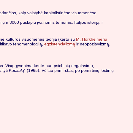
rodančios, kaip valstybė kapitalistinėse visuomenėse
ų ir 3000 puslapių įvairiomis temomis: Italijos istoriją ir
ine kultūros visuomenės teorija (kartu su
M. Horkheimeriu
ritikavo fenomenologiją,
egzistencializmą
ir neopozityvizmą.
kas. Visą gyvenimą kentė nuo psichinių negalavimų,
ityti
Kapitalą
“ (1965). Vėliau primirštas, po pomirtinių leidinių