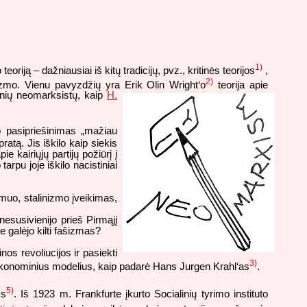
1)
ą – dažniausiai iš kitų tradicijų, pvz., kritinės teorijos
,
2)
sizmo. Vienu pavyzdžių yra Erik Olin Wright‘o
teorija apie
esnių neomarksistų, kaip
H.
p pasipriešinimas „mažiau
atą. Jis iškilo kaip siekis
 kairiųjų partijų požiūrį į
arpu joje iškilo nacistiniai
dmuo, stalinizmo įveikimas,
nesusivienijo prieš Pirmąjį
 galėjo kilti fašizmas?
os revoliucijos ir pasiekti
3)
 ekonominius modelius, kaip padarė Hans Jurgen Krahl‘as
.
5)
's
. Iš 1923 m. Frankfurte įkurto Socialinių tyrimo instituto