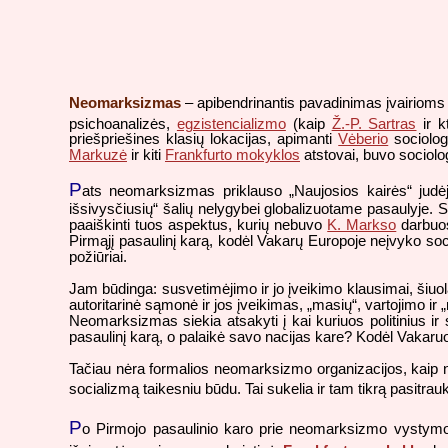
Neomarksizmas
– apibendrinantis pavadinimas įvairioms 2
psichoanalizės,
egzistencializmo
(kaip
Ž.-P. Sartras
ir k
priešpriešines klasių lokacijas, apimanti
Vėberio
sociologi
Markuzė
ir kiti
Frankfurto mokyklos
atstovai, buvo sociolog
P
ats neomarksizmas priklauso „Naujosios kairės“ judėj
išsivysčiusių“ šalių nelygybei globalizuotame pasaulyje. S
paaiškinti tuos aspektus, kurių nebuvo
K. Markso
darbuose
Pirmąjį pasaulinį karą, kodėl Vakarų Europoje neįvyko social
požiūriai.
Jam būdinga: susvetimėjimo ir jo įveikimo klausimai, šiuol
autoritarinė sąmonė ir jos įveikimas, „masių“, vartojimo ir
Neomarksizmas siekia atsakyti į kai kuriuos politinius ir s
pasaulinį karą, o palaikė savo nacijas kare? Kodėl Vakaruo
Tačiau nėra formalios neomarksizmo organizacijos, kaip nėr
socializmą taikesniu būdu. Tai sukelia ir tam tikrą pasi
P
o Pirmojo pasaulinio karo prie neomarksizmo vystymo