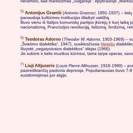
neramino, kad marksizmas „vulgarėja“. Apybraižoje „Marksizm
5)
Antonijus Gramši
(
Antonio Gramsci
, 1891-1937) – italų
panaudoja kultūrines institucijas išlaikyti valdžią.
Buvo vienu iš Italijos komunistų partijos įkūrėjų ir kurį laiką 
nacionalizmą, Prancūzijos revoliuciją, fašizmą, fordizmą, religi
6)
Teodoras Adorno
(
Theodor W. Adorno
, 1903-1969) – vo
„Švietimo dialektika“, 1947), susiklosčiusia
Hėgelio
dialektiko
Išvystė „negatyviosios dialektikos“ idėjas (1966).
Jis sukūrė ir kelis muzikos kūrinius, tame tarpe operas, sav
7)
Liuji Altjuseris
(
Louis Pierre Althusser
, 1918-1990) – pra
pasireiškiančių pastovia depresija. Populiariausias buvo 7-8 
susidomėjimas juo atgijo.