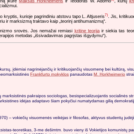
urią įkūrė
Maksas Horkheimeris
ir Teodoras W. Adorno
, kurių
kr
cializmui.
7)
kryptis, kurioje pagrindiniu atstovu tapo L. Altjuseris
. Jis, kriti
ūriu ir marksizmą traktavo kaip „teorinį antihumanizmą“.
feminizmo srovės. Jos nemažai remiasi
kritine teorija
ir siekia tas teor
terapijos metodas „išsivadavimas pagrįstas išgydymu“).
diskursų, įdėmiai nagrinėjančių ir kritikuojančių visuomenę bei kultūrą, 
š neomarksistinės
Frankfurto mokyklos
panaudotas
M. Horkheimerio
strai
 marksistinės pakraipos sociologas, besispecializuojantis socialinės strat
marksistines idėjas adaptavo šiam pokyčiui numatydamas gilią demokratiją 
.
970) – vokiečių visuomenės veikėjas ir filosofas, aktyvus studentų judėj
istas-teoretikas, 3-me dešimtm. buvo vieny iš Vokietijos komunistų partij