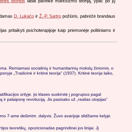
itinės teorijos
labai paveikė marksizmo teoriją, ypač po jų
kuodamas
D. Lukačo
ir
Ž.-P. Sartro
požiūris, pabrėžė brandaus
ijas pritaikyti psichoterapijoje kaip priemonėje politiniams ir
visuma. Remiamasi socialinių ir humanitarinių mokslų žiniomis, o
psnyje „Tradicinė ir kritinė teorija“ (1937). Kritinė teorija laiko,
ifikacijos srityje. jis klases suskirstė į pogrupius pagal
ir palaipsnę revoliuciją. Jis pasisako už „realias utopijas“
imo 7-ame dešimtm. dalyvis. Žuvo avarijoje slidžiame kelyje.
os teoretikų, opozicionadas pagrindinei jos linijai. Jį