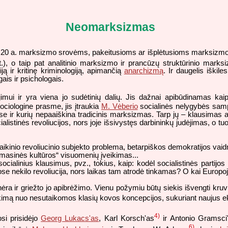
Neomarksizmas
0 a. marksizmo srovėms, pakeitusioms ar išplėtusioms marksizmo teorij
t.), o taip pat analitinio marksizmo ir prancūzų struktūrinio mark
ją ir kritinę kriminologiją, apimančią
anarchizmą
. Ir daugelis iškil
ais ir psichologais.
imui ir yra viena jo sudėtinių dalių. Jis dažnai apibūdinamas kai
ociologine prasme, jis įtraukia
M. Vėberio
socialinės nelygybės sampr
 ir kurių nepaaiškina tradicinis marksizmas. Tarp jų – klausimas apie
istinės revoliucijos, nors joje išsivystęs darbininkų judėjimas, o tuo t
aikinio revoliucinio subjekto problema, betarpiškos demokratijos vai
 „masinės kultūros“ visuomenių įveikimas...
ocialinius klausimus, pvz., tokius, kaip: kodėl socialistinės partijos 
se nekilo revoliucija, nors laikas tam atrodė tinkamas? O kai Europoje
a ir griežto jo apibrėžimo. Vienu požymiu būtų siekis išvengti kruvin
traukimą nuo nesutaikomos klasių kovos koncepcijos, sukuriant naujus
4)
si prisidėjo
Georg Lukacs'as
, Karl Korsch'as
ir Antonio Gramsci
6)