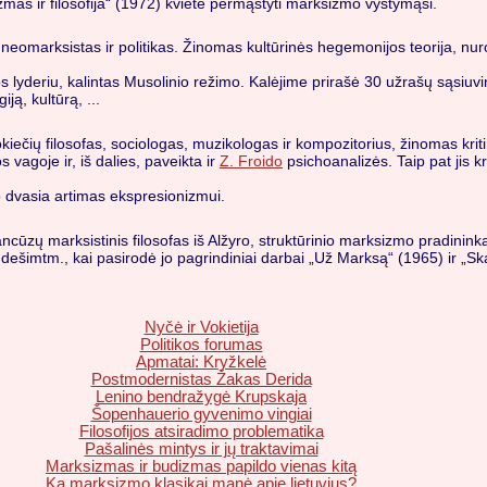
as ir filosofija“ (1972) kvietė permąstyti marksizmo vystymąsi.
 neomarksistas ir politikas. Žinomas kultūrinės hegemonijos teorija, nu
jos lyderiu, kalintas Musolinio režimo. Kalėjime prirašė 30 užrašų sąsiuvini
ją, kultūrą, ...
kiečių filosofas, sociologas, muzikologas ir kompozitorius, žinomas krit
s vagoje ir, iš dalies, paveikta ir
Z. Froido
psichoanalizės. Taip pat jis k
o dvasia artimas ekspresionizmui.
ncūzų marksistinis filosofas iš Alžyro, struktūrinio marksizmo pradinin
dešimtm., kai pasirodė jo pagrindiniai darbai „Už Marksą“ (1965) ir „Ska
Nyčė ir Vokietija
Politikos forumas
Apmatai: Kryžkelė
Postmodernistas Žakas Derida
Lenino bendražygė Krupskaja
Šopenhauerio gyvenimo vingiai
Filosofijos atsiradimo problematika
Pašalinės mintys ir jų traktavimai
Marksizmas ir budizmas papildo vienas kitą
Ką marksizmo klasikai manė apie lietuvius?