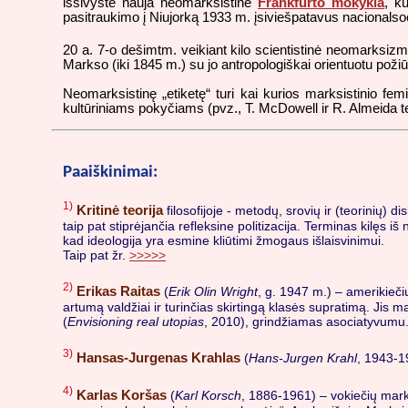
išsivystė nauja neomarksistinė
Frankfurto mokykla
, k
pasitraukimo į Niujorką 1933 m. įsiviešpatavus nacionalso
20 a. 7-o dešimtm. veikiant kilo scientistinė neomarksizmo 
Markso (iki 1845 m.) su jo antropologiškai orientuotu poži
Neomarksistinę „etiketę“ turi kai kurios marksistinio 
kultūriniams pokyčiams (pvz., T. McDowell ir R. Almeida 
Paaiškinimai:
1)
Kritinė teorija
filosofijoje - metodų, srovių ir (teorinių) 
taip pat stiprėjančia refleksine politizacija. Terminas kilęs i
kad ideologija yra esmine kliūtimi žmogaus išlaisvinimui.
Taip pat žr.
>>>>>
2)
Erikas Raitas
(
Erik Olin Wright
, g. 1947 m.) – amerikiečių
artumą valdžiai ir turinčias skirtingą klasės supratimą. Jis 
(
Envisioning real utopias
, 2010), grindžiamas asociatyvumu
3)
Hansas-Jurgenas Krahlas
(
Hans-Jurgen Krahl
, 1943-1
4)
Karlas Koršas
(
Karl Korsch
, 1886-1961) – vokiečių marks