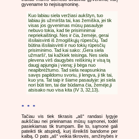
gyvename to neįsisąmoninę.
Kuo labiau siela veržiasi aukštyn, tuo
labiau jis užmiršta tai, kas žemiška, jei tik
visas jos gyvenimas mūsų pasaulyje
nebuvo tokia, kad tie prisiminimai
nepriekaištingi. Nes ir čia, žemėje, gerai
išsilaisvinti iš žmogiškųjų rūpesčių. Tad
būtina išsilaisvinti ir nuo tokių rūpesčių
prisiminimo. Tad kai sako: ‚Gera siela
užmarši‘, tai kažkiek teisinga. Nes siela
plevena virš daugybės reiškinių ir visą tą
daugį apjungia į vieną; ji bėga nuo
neapibrėžtumo. Tad siela neapsunkina
savęs papildomu svoriu, ji lengva, ji tik tai,
kuo yra. Tat taip ir šiame pasaulyje: jei siela
nori būti ten, tai dar būdama čia, žemėje,ji
atsisako nuo visa kita (IV 3, 32,13).
* * *
Tačiau vis tiek tikrasis „aš“ randasi lygyje
aukščiau nei prieinamas mūsų sąmonei, todėl
pasiekiamas tik trumpam. Be to, sąmonė gali
pateikti tik atspindį, kurį išreikšti bandome per
kalbą. O pats „aš“ veikia tikrovės, amžinybės ir