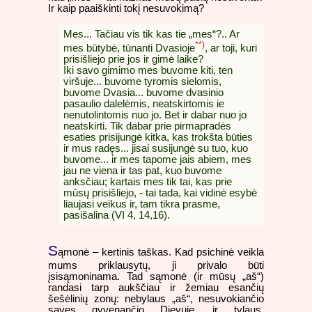
Ir kaip paaiškinti tokį nesuvokimą?
Mes... Tačiau vis tik kas tie „mes“?.. Ar
**)
mes būtybė, tūnanti Dvasioje
, ar toji, kuri
prisišliejo prie jos ir gimė laike?
Iki savo gimimo mes buvome kiti, ten
viršuje... buvome tyromis sielomis,
buvome Dvasia... buvome dvasinio
pasaulio dalelėmis, neatskirtomis ie
nenutolintomis nuo jo. Bet ir dabar nuo jo
neatskirti. Tik dabar prie pirmapradės
esaties prisijungė kitka, kas trokšta būties
ir mus radęs... jisai susijungė su tuo, kuo
buvome... ir mes tapome jais abiem, mes
jau ne viena ir tas pat, kuo buvome
anksčiau; kartais mes tik tai, kas prie
mūsų prisišliejo, - tai tada, kai vidinė esybė
liaujasi veikus ir, tam tikra prasme,
pasišalina (VI 4, 14,16).
S
ąmonė – kertinis taškas. Kad psichinė veikla
mums priklausytų, ji privalo būti
įsisąmoninama. Tad sąmonė (ir mūsų „aš“)
randasi tarp aukščiau ir žemiau esančių
šešėlinių zonų: nebylaus „aš“, nesuvokiančio
savęs gyvenančio Dievuje, ir tylaus,