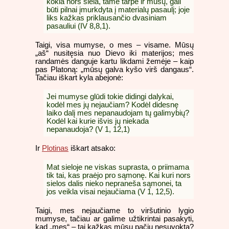
kokia nors siela, tame tarpe ir mūsų, gali
būti pilnai įmurkdyta į materialų pasaulį; joje
liks kažkas priklausančio dvasiniam
pasauliui (IV 8,8,1).
Taigi, visa mumyse, o mes – visame. Mūsų
„aš“ nusitęsia nuo Dievo iki materijos; mes
randamės danguje kartu likdami žemėje – kaip
pas Platoną: „mūsų galva kyšo virš dangaus“.
Tačiau iškart kyla abejonė:
Jei mumyse glūdi tokie didingi dalykai,
kodėl mes jų nejaučiam? Kodėl didesnę
laiko dalį mes nepanaudojam tų galimybių?
Kodėl kai kurie išvis jų niekada
nepanaudoja? (V 1, 12,1)
Ir
Plotinas
iškart atsako:
Mat sieloje ne viskas suprasta, o priimama
tik tai, kas praėjo pro sąmonę. Kai kuri nors
sielos dalis nieko nepraneša sąmonei, ta
jos veikla visai nejaučiama (V 1, 12,5).
Taigi, mes nejaučiame to viršutinio lygio
mumyse, tačiau ar galime užtikrintai pasakyti,
kad „mes“ – tai kažkas mūsų pačių nesuvokta?