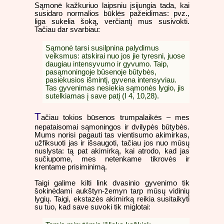
Sąmonė kažkuriuo laipsniu įsijungia tada, kai
susidaro normalios būklės pažeidimas: pvz.,
liga sukelia šoką, verčiantį mus susivokti.
Tačiau dar svarbiau:
Sąmonė tarsi susilpnina palydimus
veiksmus: atskirai nuo jos jie tyresni, juose
daugiau intensyvumo ir gyvumo. Taip,
pasąmoningoje būsenoje būtybės,
pasiekusios išmintį, gyvena intensyviau.
Tas gyvenimas nesiekia sąmonės lygio, jis
sutelkiamas į save patį (I 4, 10,28).
T
ačiau tokios būsenos trumpalaikės – mes
nepataisomai sąmoningos ir dvilypės būtybės.
Mums norisi pagauti tas vientisumo akimirkas,
užfiksuoti jas ir išsaugoti, tačiau jos nuo mūsų
nuslysta: tą pat akimirką, kai atrodo, kad jas
sučiupome, mes netenkame tikrovės ir
krentame prisiminimą.
Taigi galime kilti link dvasinio gyvenimo tik
šokinėdami aukštyn-žemyn tarp mūsų vidinių
lygių. Taigi, ekstazės akimirką reikia susitaikyti
su tuo, kad save suvoki tik miglotai: