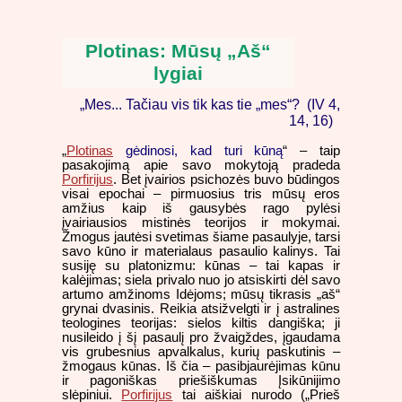
Plotinas: Mūsų „Aš“
lygiai
„Mes... Tačiau vis tik kas tie „mes“? (IV 4,
14, 16)
„
Plotinas
gėdinosi, kad turi kūną
“ – taip
pasakojimą apie savo mokytoją pradeda
Porfirijus
. Bet įvairios psichozės buvo būdingos
visai epochai – pirmuosius tris mūsų eros
amžius kaip iš gausybės rago pylėsi
įvairiausios mistinės teorijos ir mokymai.
Žmogus jautėsi svetimas šiame pasaulyje, tarsi
savo kūno ir materialaus pasaulio kalinys. Tai
susiję su platonizmu: kūnas – tai kapas ir
kalėjimas; siela privalo nuo jo atsiskirti dėl savo
artumo amžinoms Idėjoms; mūsų tikrasis „aš“
grynai dvasinis. Reikia atsižvelgti ir į astralines
teologines teorijas: sielos kiltis dangiška; ji
nusileido į šį pasaulį pro žvaigždes, įgaudama
vis grubesnius apvalkalus, kurių paskutinis –
žmogaus kūnas. Iš čia – pasibjaurėjimas kūnu
ir pagoniškas priešiškumas Įsikūnijimo
slėpiniui.
Porfirijus
tai aiškiai nurodo („Prieš