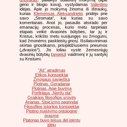
gėrio ir blogio kovą), vystydamas
Valentino
idėjas. Apie jo mokymą žinoma iš ištraukų,
kurias
Klemensas Aleksandrietis
pridėjo prie
savo „Stromata“, kai kurias su savo
komentarais. Anot jo, pasaulis atsirado per
emanacijų procesas, kurio metu tarpiniais
etapais veikė dvasinės būtybės, tar jų ir
Kristus, krikšto metu susijungęs su žmogumi,
kad žmonėms paskleistų
gnosį
. Išsilaisvinimas
skirtas gnostikams, prisipildžiusiems pneumos
(„dvasios“). Jis toliau vystė žemesniųjų
dvasinių būtybių (
angelų
) vaidmenį ir jų santykį
su Kristumi.
"Aš" atradimas
Etikos konspektai
Žmogaus saviieška
Plotinas. Geradariai
Plotinas. Apie buvimą
Porfirijaus „Nimfų ola“
Graikijos filosofijos srovės
Arianas. Stoicizmo pagrindai
Filosofijos istorijos konspektai
Plotino mąstymo ontologinė
prasmė
Platonas buvo teisus dėl įgimtų
idėjų