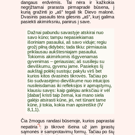
dangaus erdvėmis. Tai nėra ir kažkokia
negrįžtamai prarasta pirmapradė būsena, į
kurią gražinti jo „aš“ tegali tik Dievo malonė.
Dvasinis pasaulis tėra gilesnis „aš“, kurį galima
pasiekti akimirksniu, panirus į save.
Dažnai pabundu savastyje atskirai nuo
savo kūno; tampu nepasiekiamas
išoriniam pasauliui, aš savo viduje; regiu
grožį pilną didybės; tada tikiu: pirmiausia
priklausau aukštesniajam pasauliui.
Tokiomis akimirkomis išgyvenamas
gyvenimas – geriausias; aš susilieju su
dieviškumu, gyvenu jame. Pasiekęs šį
aukštąjį polėkį sustoju; pakylu virš bet
kurios kitos dvasinės tikrovės. Tačiau po
šio sudvasėjimo dieviškume nuo intuicijos
nusileisdamas iki refleksijos ir apmąstymų,
klausiu savęs: kaip galėjau anksčiau ir vėl
[dabar] kristi taip žemai, kai mano siela
galėjo atsirasti kūne, jei, net tūnant tame
kūne, ji tokia, kokia man apsireiškė (IV
8,1,1).
Čia žmogus randasi būsenoje, kurios paprastai
*)
nepatiria
: jo tikrovė išeina už jam įprastų
sąmonės ir samprotavimų formų. Tačiau po šių