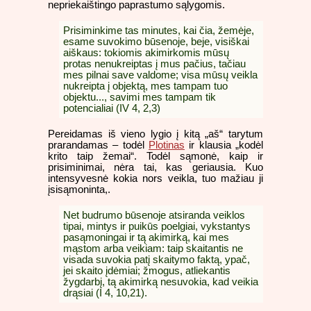
nepriekaištingo paprastumo sąlygomis.
Prisiminkime tas minutes, kai čia, žemėje,
esame suvokimo būsenoje, beje, visiškai
aiškaus: tokiomis akimirkomis mūsų
protas nenukreiptas į mus pačius, tačiau
mes pilnai save valdome; visa mūsų veikla
nukreipta į objektą, mes tampam tuo
objektu..., savimi mes tampam tik
potencialiai (IV 4, 2,3)
Pereidamas iš vieno lygio į kitą „aš“ tarytum
prarandamas – todėl
Plotinas
ir klausia „kodėl
krito taip žemai“. Todėl sąmonė, kaip ir
prisiminimai, nėra tai, kas geriausia. Kuo
intensyvesnė kokia nors veikla, tuo mažiau ji
įsisąmoninta,.
Net budrumo būsenoje atsiranda veiklos
tipai, mintys ir puikūs poelgiai, vykstantys
pasąmoningai ir tą akimirką, kai mes
mąstom arba veikiam: taip skaitantis ne
visada suvokia patį skaitymo faktą, ypač,
jei skaito įdėmiai; žmogus, atliekantis
žygdarbį, tą akimirką nesuvokia, kad veikia
drąsiai (I 4, 10,21).