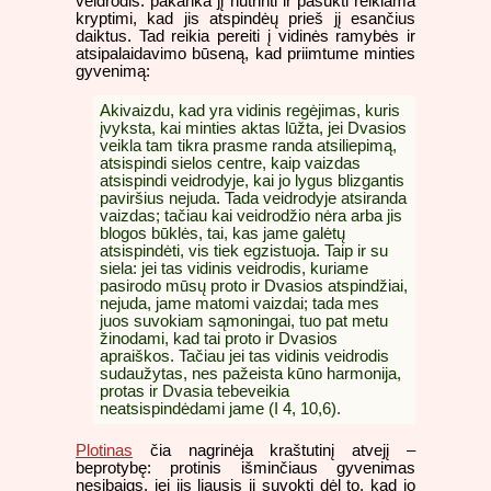
veidrodis: pakanka jį nutrinti ir pasukti reikiama
kryptimi, kad jis atspindėų prieš jį esančius
daiktus. Tad reikia pereiti į vidinės ramybės ir
atsipalaidavimo būseną, kad priimtume minties
gyvenimą:
Akivaizdu, kad yra vidinis regėjimas, kuris
įvyksta, kai minties aktas lūžta, jei Dvasios
veikla tam tikra prasme randa atsiliepimą,
atsispindi sielos centre, kaip vaizdas
atsispindi veidrodyje, kai jo lygus blizgantis
paviršius nejuda. Tada veidrodyje atsiranda
vaizdas; tačiau kai veidrodžio nėra arba jis
blogos būklės, tai, kas jame galėtų
atsispindėti, vis tiek egzistuoja. Taip ir su
siela: jei tas vidinis veidrodis, kuriame
pasirodo mūsų proto ir Dvasios atspindžiai,
nejuda, jame matomi vaizdai; tada mes
juos suvokiam sąmoningai, tuo pat metu
žinodami, kad tai proto ir Dvasios
apraiškos. Tačiau jei tas vidinis veidrodis
sudaužytas, nes pažeista kūno harmonija,
protas ir Dvasia tebeveikia
neatsispindėdami jame (I 4, 10,6).
Plotinas
čia nagrinėja kraštutinį atvejį –
beprotybę: protinis išminčiaus gyvenimas
nesibaigs, jei jis liausis jį suvokti dėl to, kad jo