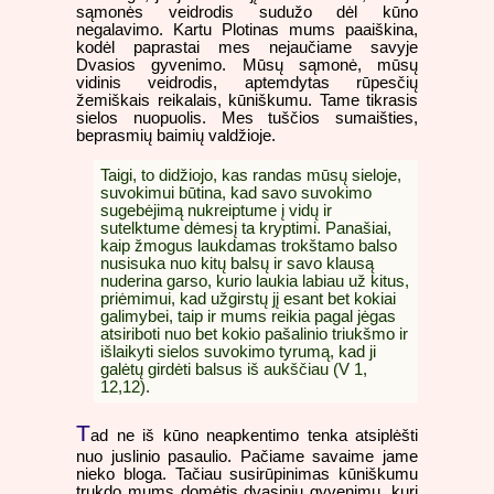
sąmonės veidrodis sudužo dėl kūno
negalavimo. Kartu Plotinas mums paaiškina,
kodėl paprastai mes nejaučiame savyje
Dvasios gyvenimo. Mūsų sąmonė, mūsų
vidinis veidrodis, aptemdytas rūpesčių
žemiškais reikalais, kūniškumu. Tame tikrasis
sielos nuopuolis. Mes tuščios sumaišties,
beprasmių baimių valdžioje.
Taigi, to didžiojo, kas randas mūsų sieloje,
suvokimui būtina, kad savo suvokimo
sugebėjimą nukreiptume į vidų ir
sutelktume dėmesį ta kryptimi. Panašiai,
kaip žmogus laukdamas trokštamo balso
nusisuka nuo kitų balsų ir savo klausą
nuderina garso, kurio laukia labiau už kitus,
priėmimui, kad užgirstų jį esant bet kokiai
galimybei, taip ir mums reikia pagal jėgas
atsiriboti nuo bet kokio pašalinio triukšmo ir
išlaikyti sielos suvokimo tyrumą, kad ji
galėtų girdėti balsus iš aukščiau (V 1,
12,12).
T
ad ne iš kūno neapkentimo tenka atsiplėšti
nuo juslinio pasaulio. Pačiame savaime jame
nieko bloga. Tačiau susirūpinimas kūniškumu
trukdo mums domėtis dvasiniu gyvenimu, kurį