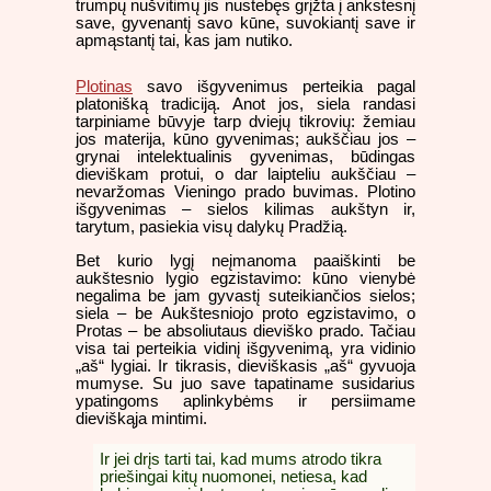
trumpų nušvitimų jis nustebęs grįžta į ankstesnį
save, gyvenantį savo kūne, suvokiantį save ir
apmąstantį tai, kas jam nutiko.
Plotinas
savo išgyvenimus perteikia pagal
platonišką tradiciją. Anot jos, siela randasi
tarpiniame būvyje tarp dviejų tikrovių: žemiau
jos materija, kūno gyvenimas; aukščiau jos –
grynai intelektualinis gyvenimas, būdingas
dieviškam protui, o dar laipteliu aukščiau –
nevaržomas Vieningo prado buvimas. Plotino
išgyvenimas – sielos kilimas aukštyn ir,
tarytum, pasiekia visų dalykų Pradžią.
Bet kurio lygį neįmanoma paaiškinti be
aukštesnio lygio egzistavimo: kūno vienybė
negalima be jam gyvastį suteikiančios sielos;
siela – be Aukštesniojo proto egzistavimo, o
Protas – be absoliutaus dieviško prado. Tačiau
visa tai perteikia vidinį išgyvenimą, yra vidinio
„aš“ lygiai. Ir tikrasis, dieviškasis „aš“ gyvuoja
mumyse. Su juo save tapatiname susidarius
ypatingoms aplinkybėms ir persiimame
dieviškąja mintimi.
Ir jei drįs tarti tai, kad mums atrodo tikra
priešingai kitų nuomonei, netiesa, kad