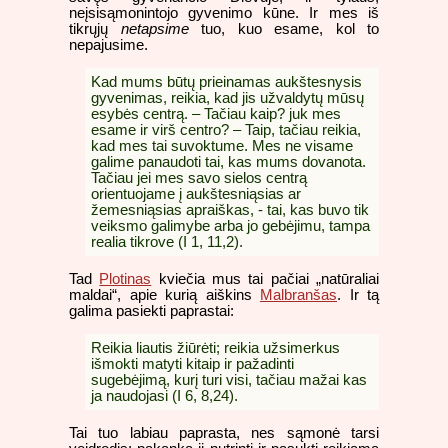
neįsisąmonintojo gyvenimo kūne. Ir mes iš
tikrųjų
netapsime
tuo, kuo esame, kol to
nepajusime.
Kad mums būtų prieinamas aukštesnysis
gyvenimas, reikia, kad jis užvaldytų mūsų
esybės centrą. – Tačiau kaip? juk mes
esame ir virš centro? – Taip, tačiau reikia,
kad mes tai suvoktume. Mes ne visame
galime panaudoti tai, kas mums dovanota.
Tačiau jei mes savo sielos centrą
orientuojame į aukštesniąsias ar
žemesniąsias apraiškas, - tai, kas buvo tik
veiksmo galimybe arba jo gebėjimu, tampa
realia tikrove (I 1, 11,2).
Tad
Plotinas
kviečia mus tai pačiai „natūraliai
maldai“, apie kurią aiškins
Malbranšas
. Ir tą
galima pasiekti paprastai:
Reikia liautis žiūrėti; reikia užsimerkus
išmokti matyti kitaip ir pažadinti
sugebėjimą, kurį turi visi, tačiau mažai kas
ja naudojasi (I 6, 8,24).
Tai tuo labiau paprasta, nes sąmonė tarsi