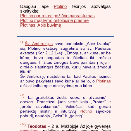
Daugiau ape
Plotino
teorijos apžvalgas
skaitykite:
Plotino portretas: požiūrio paprastumas
Plotino mąstymo ontologinė prasmė
Plotinas. Apie buvimą
*)
Šv. Ambrozijus
savo pamoksle „Apie Izaoką“
šią Plotino ekstazę sugretina su šv. Pauliaus
ekstaze (Kor 2 12:1-4): „Žmogus, ar kūne, ar be
kūno, buvo pagautas ir iškeltas iki trečiojo
dangaus. Ir šitas žmogus buvo paimtas į rojų ir
girdėjo slaptingus žodžius, kurių nevalia žmogui
ištarti“.
Šv. Ambrozijų nustebino tai, kad Paulius nežino,
ar buvo pakylėtas savo kūne ar be jo, o
Plotinas
aiškiai kalba apie atsiskyrimą nuo kūno.
**)
Tai graikiškas žodis
nous
, o „dvasinis“ -
noetos
. Prancūzai juos vertė kaip „Protas“ ir
„protu suvokiamas“. Vokiečiai, kad geriau
perteiktų mistinį ir intuityvų
Plotino
sąvokos
pobūdį, naudoja „Geist“ ir „geistig“.
***)
Teodotas
- 2 a. Mažojoje Azijoje gyvenęs
gnostikas
, palaikęs dualistinį mokymą (apie