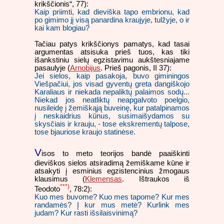
krikščionis“, 77):
Kaip priimti, kad dieviška tapo embrionu, kad
po gimimo jį visą panardina kraujyje, tulžyje, o ir
kai kam blogiau?
Tačiau patys krikščionys pamatys, kad tasai
argumentas atsisuka prieš tuos, kas tiki
išankstiniu sielų egzistavimu aukštesniajame
pasaulyje (
Arnobijus
. Prieš pagonis, II 37):
Jei sielos, kaip pasakoja, buvo giminingos
Viešpačiui, jos visad gyventų greta dangiškojo
Karaliaus ir niekada nepaliktų palaimos sodų...
Niekad jos neatliktų neapgalvoto poelgio,
nusileidę į žemiškąją buveinę, kur patalpinamos
į neskaidrius kūnus, susimaišydamos su
skysčiais ir krauju, - tose ekskrementų talpose,
tose bjauriose kraujo statinėse.
V
isos to meto teorijos bandė paaiškinti
dieviškos sielos atsiradimą žemiškame kūne ir
atsakyti į esminius egzistencinius žmogaus
klausimus (
Klemensas
. Ištraukos iš
***)
Teodoto
, 78:2):
Kuo mes buvome? Kuo mes tapome? Kur mes
randamės? Į kur mus metė? Kurlink mes
judam? Kur rasti išsilaisvinimą?