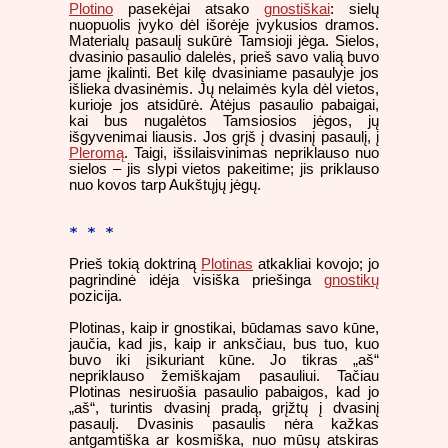
Plotino
pasekėjai atsako
gnostiškai
: sielų
nuopuolis įvyko dėl išorėje įvykusios dramos.
Materialų pasaulį sukūrė Tamsioji jėga. Sielos,
dvasinio pasaulio dalelės, prieš savo valią buvo
jame įkalinti. Bet kilę dvasiniame pasaulyje jos
išlieka dvasinėmis. Jų nelaimės kyla dėl vietos,
kurioje jos atsidūrė. Atėjus pasaulio pabaigai,
kai bus nugalėtos Tamsiosios jėgos, jų
išgyvenimai liausis. Jos grįš į dvasinį pasaulį, į
Pleromą
. Taigi, išsilaisvinimas nepriklauso nuo
sielos – jis slypi vietos pakeitime; jis priklauso
nuo kovos tarp Aukštųjų jėgų.
* * *
Prieš tokią doktriną
Plotinas
atkakliai kovojo; jo
pagrindinė idėja visiška priešinga
gnostikų
pozicija.
Plotinas, kaip ir gnostikai, būdamas savo kūne,
jaučia, kad jis, kaip ir anksčiau, bus tuo, kuo
buvo iki įsikuriant kūne. Jo tikras „aš“
nepriklauso žemiškajam pasauliui. Tačiau
Plotinas nesiruošia pasaulio pabaigos, kad jo
„aš“, turintis dvasinį pradą, grįžtų į dvasinį
pasaulį. Dvasinis pasaulis nėra kažkas
antgamtiška ar kosmiška, nuo mūsų atskiras