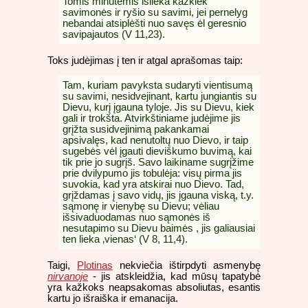
Tomis minutėmis išlieka kažkiek
savimonės ir ryšio su savimi, jei pernelyg
nebandai atsiplėšti nuo savęs ėl geresnio
savipajautos (V 11,23).
Toks judėjimas į ten ir atgal aprašomas taip:
Tam, kuriam pavyksta sudaryti vientisumą
su savimi, nesidvejinant, kartu jungiantis su
Dievu, kurį įgauna tyloje. Jis su Dievu, kiek
gali ir trokšta. Atvirkštiniame judėjime jis
grįžta susidvejinimą pakankamai
apsivalęs, kad nenutoltų nuo Dievo, ir taip
sugebės vėl įgauti dieviškumo buvimą, kai
tik prie jo sugrįš. Savo laikiname sugrįžime
prie dvilypumo jis tobulėja: visų pirma jis
suvokia, kad yra atskirai nuo Dievo. Tad,
grįždamas į savo vidų, jis įgauna viską, t.y.
sąmonę ir vienybę su Dievu; vėliau
išsivaduodamas nuo sąmonės iš
nesutapimo su Dievu baimės , jis galiausiai
ten lieka ‚vienas‘ (V 8, 11,4).
Taigi,
Plotinas
nekviečia ištirpdyti asmenybę
nirvanoje
- jis atskleidžia, kad mūsų tapatybė
yra kažkoks neapsakomas absoliutas, esantis
kartu jo išraiška ir emanacija.