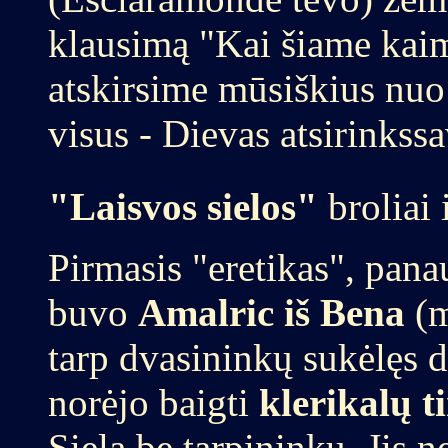
klausimą "Kai šiame kaime 
atskirsime mūsiškius nuo
visus - Dievas atsirinkss
"Laisvos sielos"
broliai 
Pirmasis "eretikas", pana
buvo
Amalric iš Bena
(m
tarp dvasininkų sukėlęs 
norėjo baigti
klerikalų t
Siela be tarpininkų. Jis