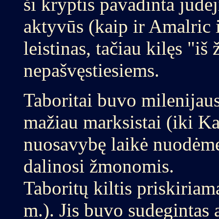
ši kryptis pavadinta judė
aktyvūs (kaip ir Amalric
leistinas, tačiau kilęs "iš
nepašvęstiesiems.
Taboritai buvo milenijaus
mažiau marksistai (iki Ka
nuosavybę laikė nuodėme i
dalinosi žmonomis.
Taboritų kiltis priskiria
m.). Jis buvo sudegintas 