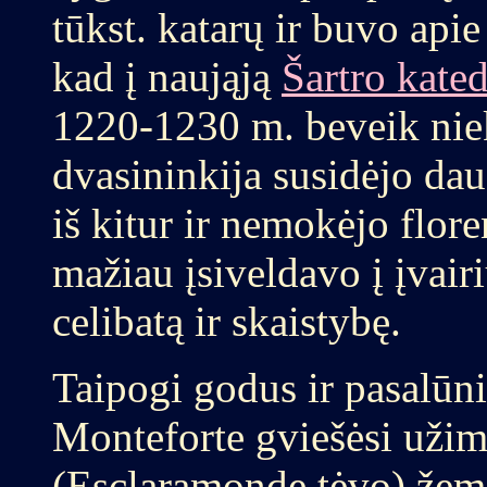
tūkst. katarų ir buvo ap
kad į naująją
Šartro kate
1220-1230 m. beveik niek
dvasininkija susidėjo da
iš kitur ir nemokėjo flore
mažiau įsiveldavo į įvai
celibatą ir skaistybę.
Taipogi godus ir pasalūn
Monteforte gviešėsi užim
(Esclaramonde tėvo) žeme