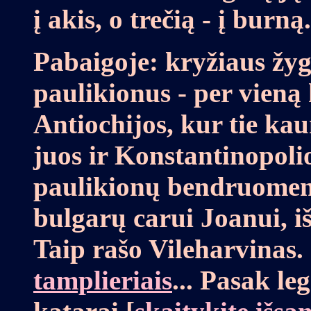
į akis, o trečią - į burną.
Pabaigoje: kryžiaus žyg
paulikionus - per vieną 
Antiochijos, kur tie ka
juos ir Konstantinopoli
paulikionų bendruomenė
bulgarų carui Joanui, 
Taip rašo Vileharvinas. 
tamplieriais
... Pasak le