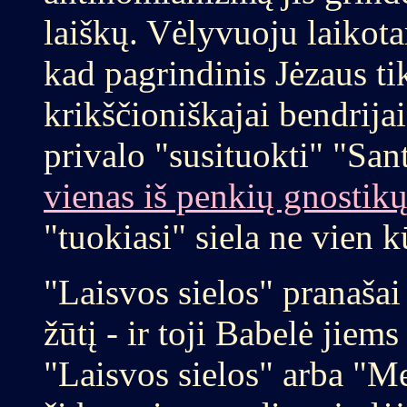
laiškų. Vėlyvuoju laikot
kad pagrindinis Jėzaus ti
krikščioniškajai bendrijai
privalo "susituokti" "Sa
vienas iš penkių gnostik
"tuokiasi" siela ne vien 
"Laisvos sielos" pranaša
žūtį - ir toji Babelė jiem
"Laisvos sielos" arba "Me