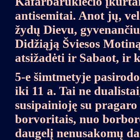
Kafarbarukiečio įkurtai
antisemitai. Anot jų, ve
žydų Dievu, gyvenančiu 
Didžiąją Šviesos Motiną
atsižadėti ir Sabaot, ir k
5-e šimtmetyje pasirodo 
iki 11 a. Tai ne dualista
susipainioję su pragaro
borvoritais, nuo borbo
daugelį nenusakomų da