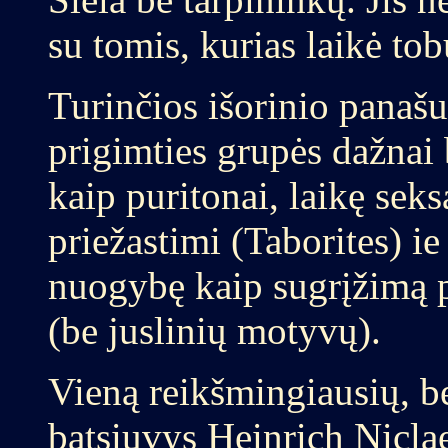
su tomis, kurias laikė tob
Turinčios išorinio panašu
prigimties grupės dažnai
kaip puritonai, laikę se
priežastimi (Taborites) i
nuogybę kaip sugrįžimą p
(be juslinių motyvų).
Vieną reikšmingiausių, be
batsiuvys Heinrich Nicla