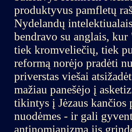
produktyvus pamfletų rašy
Nydelandų intelektiualais
bendravo su anglais, kur
tiek kromveliečių, tiek p
reformą norėjo pradėti n
priverstas viešai atsižad
mažiau panešėjo į asketizm
tikintys į Jėzaus kančios 
nuodėmes - ir gali gyvent
antinomianizmą jis grindė