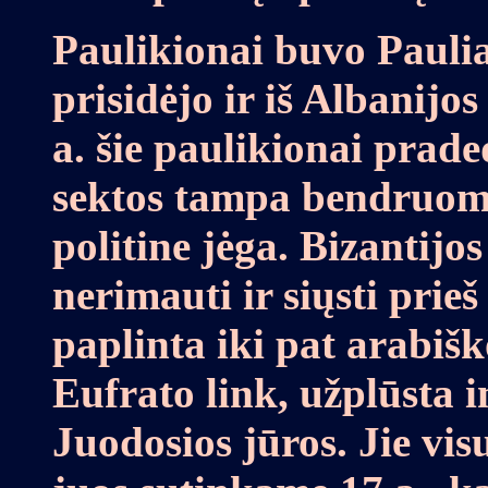
Paulikionai buvo Paulia
prisidėjo ir iš Albanijo
a. šie paulikionai praded
sektos tampa bendruomene
politine jėga. Bizantijo
nerimauti ir siųsti prieš
paplinta iki pat arabiš
Eufrato link, užplūsta i
Juodosios jūros. Jie vis