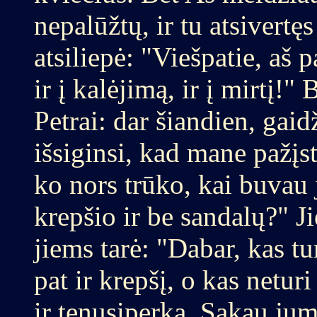
nepalūžtų, ir tu atsivertę
atsiliepė: "Viešpatie, aš 
ir į kalėjimą, ir į mirtį!"
Petrai: dar šiandien, gaid
išsiginsi, kad mane pažįst
ko nors trūko, kai buvau 
krepšio ir be sandalų?" Ji
jiems tarė: "Dabar, kas tu
pat ir krepšį, o kas netur
ir tenusiperka. Sakau jum