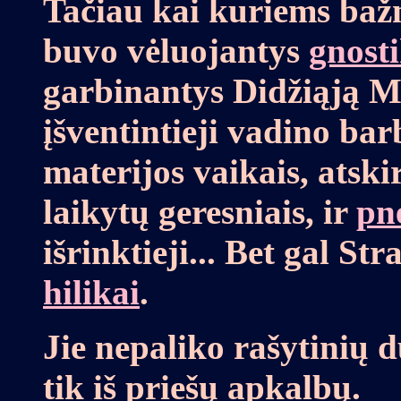
Tačiau kai kuriems baž
buvo vėluojantys
gnosti
garbinantys Didžiąją 
įšventintieji vadino ba
materijos vaikais, atsk
laikytų geresniais, ir
pn
išrinktieji... Bet gal St
hilikai
.
Jie nepaliko rašytinių d
tik iš priešų apkalbų.