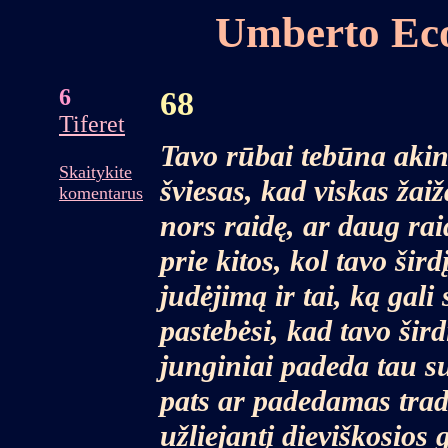
Umberto Ec
6
68
Tiferet
Tavo rūbai tebūna akin
Skaitykite
šviesas, kad viskas žai
komentarus
nors raidę, ar daug raid
prie kitos, kol tavo šir
judėjimą ir tai, ką gal
pastebėsi, kad tavo šird
junginiai padeda tau su
pats ar padedamas tradi
užliejantį dieviškosios