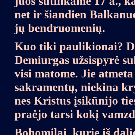
juos sutinkame 17 a., kai
net ir šiandien Balkanuo
jų bendruomenių.
Kuo tiki paulikionai? Di
Demiurgas užsispyrė suk
visi matome. Jie atmeta
sakramentų, niekina kr
nes Kristus įsikūnijo ti
praėjo tarsi kokį vamzd
Bohomilai, kurie iš dalie