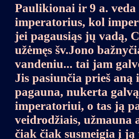
Paulikionai ir 9 a. veda
imperatorius, kol impera
jei pagausiąs jų vadą, 
užėmęs šv.Jono bažnyčią
vandeniu... tai jam galvo
Jis pasiunčia prieš aną 
pagauna, nukerta galvą 
imperatoriui, o tas ją p
veidrodžiais, užmauna a
čiak čiak susmeigia į ją