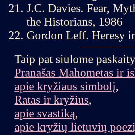
J.C. Davies. Fear, Myt
the Historians, 1986
Gordon Leff. Heresy i
Taip
pat siūlome paskaity
Pranašas Mahometas ir is
apie kryžiaus simbolį
,
Ratas ir kryžius
,
apie svastiką
,
apie kryžių lietuvių poezi