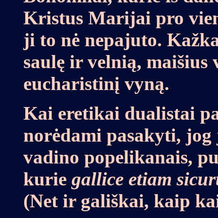
Kristus Marijai pro vieną
ji to nė nepajuto. Kažk
saulę ir velnią, maišius
eucharistinį vyną.
Kai eretikai dualistai pa
norėdami pasakyti, jog j
vadino popelikanais, pu
kurie
gallice etiam sicur
(Net ir gališkai, kaip k