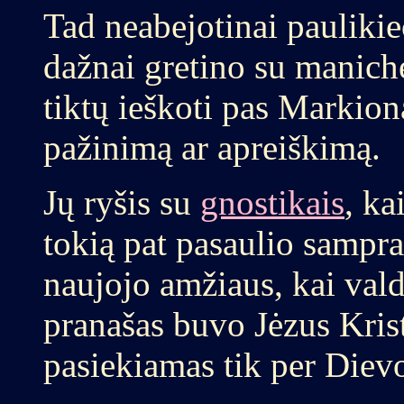
Tad neabejotinai paulikie
dažnai gretino su manichė
tiktų ieškoti pas Markion
pažinimą ar apreiškimą.
Jų ryšis su
gnostikais
, ka
tokią pat pasaulio sampra
naujojo amžiaus, kai vald
pranašas buvo Jėzus Krist
pasiekiamas tik per Diev