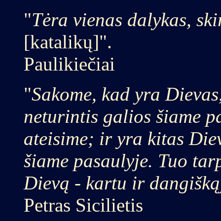
"
Tėra vienas dalykas, sk
[katalikų]".
Paulikiečiai
"
Sakome, kad yra Dievas,
neturintis galios šiame pa
ateisime; ir yra kitas Die
šiame pasaulyje. Tuo tar
Dievą - kartu ir dangišką
Petras Sicilietis