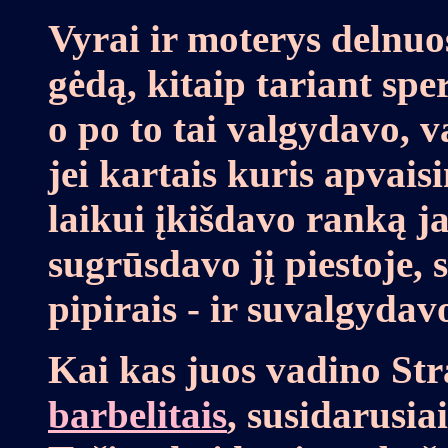
Vyrai ir moterys delnuo
gėdą, kitaip tariant sp
o po to tai valgydavo,
jei kartais kuris apvais
laikui įkišdavo ranką jai
sugrūsdavo jį piestoje,
pipirais - ir suvalgydav
Kai kas juos vadino Strad
barbelitais
, susidarusia