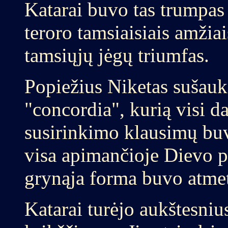
Katarai buvo tas trumpas 
teroro tamsiaisiais amžiai
tamsiųjų jėgų triumfas.
Popiežius Niketas sušauk
"concordia", kurią visi d
susirinkimo klausimų buvo
visa apimančioje Dievo p
grynąja forma buvo atmet
Katarai turėjo aukštesniu