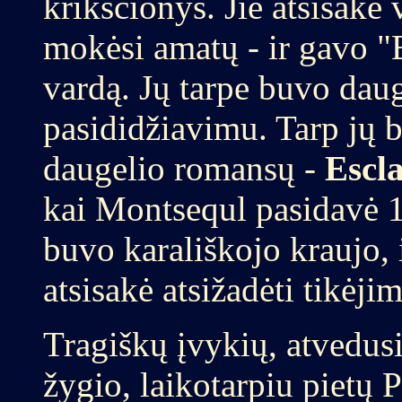
krikščionys. Jie atsisakė
mokėsi amatų - ir gavo
vardą. Jų tarpe buvo dau
pasididžiavimu. Tarp jų b
daugelio romansų -
Escl
kai Montsequl pasidavė 1
buvo karališkojo kraujo, ir
atsisakė atsižadėti tikėji
Tragiškų įvykių, atvedus
žygio, laikotarpiu pietų 