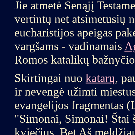
Jie atmetė Senąjį Testam
vertintų net atsimetusių 
eucharistijos apeigas pak
vargšams - vadinamais
A
Romos katalikų bažnyčio
Skirtingai nuo
katarų
, pa
ir nevengė užimti miestu
evangelijos fragmentas (L
"Simonai, Simonai! Štai šė
kviečius. Bet Aš meldžiau