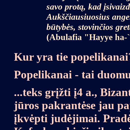
savo protą, kad įsivaiz
Aukščiausiuosius angel
būtybės, stovinčios gret
(Abulafia "Hayye ha-
Kur yra tie popelikanai?
Popelikanai - tai duomu
...teks grįžti į4 a., Biz
jūros pakrantėse jau pa
įkvėpti judėjimai. Prad