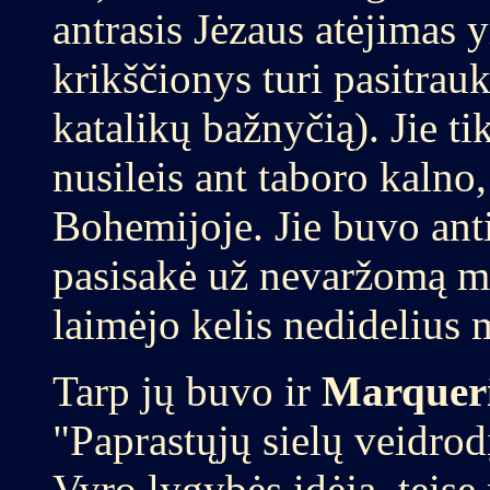
antrasis Jėzaus atėjimas 
krikščionys turi pasitrau
katalikų bažnyčią). Jie ti
nusileis ant taboro kalno
Bohemijoje. Jie buvo ant
pasisakė už nevaržomą mei
laimėjo kelis nedidelius 
Tarp jų buvo ir
Marqueri
"Paprastųjų sielų veidrodį
Vyro lygybės idėją, teisę 