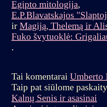
Egipto mitologija
,
E.P.Blavatskajos "Slaptoj
ir
Magiją, Thelemą ir Alis
Fuko švytuoklė: Grigalia
.
Tai komentarai
Umberto 
Taip
pat siūlome paskaity
Kalnų Senis ir asasinai