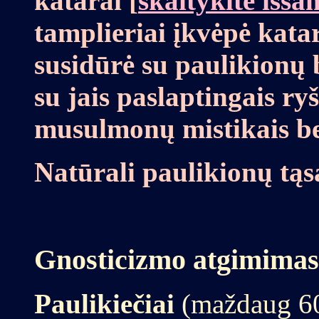
katarai [
skaitykite išs
tamplieriai įkvėpė kata
susidūrė su paulikionų 
su jais paslaptingais ryš
musulmonų mistikais bei
Natūrali paulikionų tąs
Gnosticizmo atgimimas
Paulikiečiai
(maždaug 6