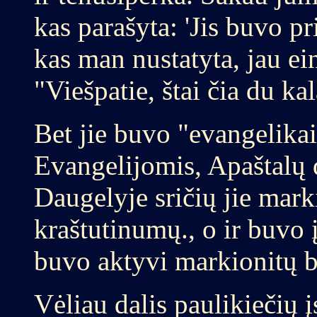
kas parašyta: 'Jis buvo pri
kas man nustatyta, jau ein
"Viešpatie, štai čia du ka
Bet jie buvo "evangelika
Evangelijomis, Apaštalų d
Daugelyje sričių jie marki
kraštutinumų., o ir buvo 
buvo aktyvi markionitų b
Vėliau dalis paulikiečių į