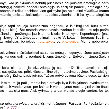
yti, kad jis tikriausiai nebūtų priešinęsis naujausiam ontologinio pertv
logiją pakeisti padėčių ontologija. Iš tiesų tik padėčių ontologija pa
manoma ir reikia apsiriboti vien galimybe jas apibūdinti
skaičiaus
matmen
 remiantis jomis apskaičiuojami padėties vektoriai, o iš čia kyla analogišk
alėjo tapti naujojo humanizmo pagrindu, o iš tikrųjų tai būtų pirma
unaikinti). Bet materializmas savaip svarbus istoriškai: reikėjo peržen
šiandien peržengta jau ir antra kliūtis, ir tai įvyko Kopenhagoje [pas
ą tikrovę. „Yra žmogaus jutimai, - sakė Volkotas, - žmogaus liudijimai
tai rutuliojasi be jokios
metafizikos
, be
ontologijos
. Mums nebereikia D
usipynimai ir išsišakojimai atsiranda mūsų smegenyse. Juos atpažįst
ų, kuriuos galime perduoti kitiems žmonėms. Erdvėje – žmogiškoje e
elia siaubą – jis įsivaizduoja ją esant milžinišką, tamsią ir žioji
os, susigūžusios, priblokštos amžino trijų matavimų buvimo. Pasibaisėję
 susidūrę liūdnai pasisveikina. Tačiau erdvė gyvena būtent juose, tai vien
ir mirti; tai jų pačių mentalinėje erdvėje kyla išsiskyrimas, svetimumas 
alnus ir vandenynus; per kalnus ir vandenynus motina girdi vaiko šauks
as – atsiskyrimas. Atsiskyrimas yra dar vienas blogio vardas, be to, t
esų nėra nei tylos, nei erdvės, nei tuštumos. Pasaulis, kurį pažįstame, 
ios“.
p. 336