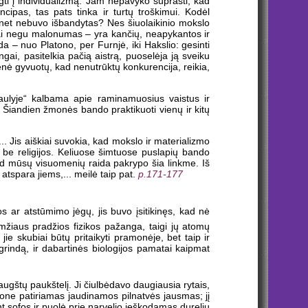
lgti į individualizmą. Jam nepavyko suprasti, kad
cipas, tas pats tinka ir turtų troškimui. Kodėl
a net nebuvo išbandytas? Nes šiuolaikinio mokslo
ingai negu malonumas – yra kančių, neapykantos ir
vada – nuo Platono, per Furnjė, iki Hakslio: gesinti
gai, pasitelkia pačią aistrą, puoselėja ją sveiku
enė gyvuotų, kad nenutrūktų konkurencija, reikia,
aulyje“ kalbama apie raminamuosius vaistus ir
. Šiandien žmonės bando praktikuoti vienų ir kitų
... Jis aiškiai suvokia, kad mokslo ir materializmo
 be religijos. Keliuose šimtuose puslapių bando
 kad mūsų visuomenių raida pakrypo šia linkme. Iš
 atspara jiems,... meilė taip pat.
p.171-177
os ar atstūmimo jėgų, jis buvo įsitikinęs, kad nė
iaus pradžios fizikos pažanga, taigi jų atomų
jie skubiai būtų pritaikyti pramonėje, bet taip ir
rindą, ir dabartinės biologijos pamatai kaipmat
baugštų paukštelį. Ji čiulbėdavo daugiausia rytais,
ąmone patiriamas jaudinamos pilnatvės jausmas; jį
ant sofos ir puolė prie narvelio ieškodamas durelių