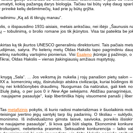
s numatyti, kokią pažangą darys biologija. Tačiau tai būtų vykę daug spa
 prireikė kelių dešimtmečių, kad prie jų būtų grįžta.
vadinimu „Ką aš iš tikrųjų manau“.
lis, o išspausdino 1931-aisiais, metais anksčiau, nei išėjo „Šaunusis na
ių – tobulinimą, o brolio romane jos tik įkūnytos. Visa tai pateikta be j
skirtas ką tik įkurtos UNESCO generaliniu direktoriumi. Tais pačiais met
liudijimas, satyra. Po kelerių metų Oldas Hakslis tapo pagrindiniu da
linių narkotikų vartojimo pionierius. Visi
Esaleno
įkūrėjai jį pažinojo, 
ikrai, Oldas Hakslis – vienas įtakingiausių amžiaus mąstytojų.
nygą „Sala“. ... Jos veiksmą jis nukelia į rojų panašion pietų salon – 
XX a. komercinių vėjų, išsirutuliojo atskira civilizacija, kuriai būdingos 
ų nei krikščionybės draudimų. Nuogumas čia natūralus, gali kiek nori d
iulę įtaką, o per juos 0 ir
New Age
sekėjams. Atidžiau panagrinėjus,
naujajame pasaulyje“, kaip libertiniška hipių visuomenė panaši į libe
. Tas
metafizinis
pokytis, iš kurio radosi materializmas ir šiuolaikinis mo
neteisingai įvertino jėgų santykį tarp šių padarinių. O tiksliau – sukly
sąmoninimo. Iš individualizmo gimsta laisvė, savivoka, poreikis išsiski
ame naujajame pasaulyje“, ši kova gali būti slapta. Ekonominė konkur
ntroliuojami, nebetenka prasmės. Seksualinė konkurencija – laiko