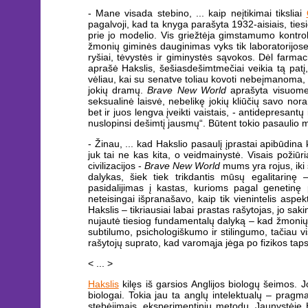
- Mane visada stebino, ... kaip neįtikimai tiksliai
pagalvoji, kad ta knyga parašyta 1932-aisiais, tiesi
prie jo modelio. Vis griežtėja gimstamumo kontrol
žmonių giminės dauginimas vyks tik laboratorijos
ryšiai, tėvystės ir giminystės sąvokos. Dėl farm
aprašė Hakslis, šešiasdešimtmečiai veikia tą patį, 
vėliau, kai su senatve toliau kovoti nebeįmanoma, 
jokių dramų.
Brave New World
aprašyta visuomenė
seksualinė laisvė, nebelikę jokių kliūčių savo nor
bet ir juos lengva įveikti vaistais, - antidepresant
nuslopinsi dešimtį jausmų“. Būtent tokio pasaulio
- Žinau, ... kad Hakslio pasaulį įprastai apibūdina k
juk tai ne kas kita, o veidmainystė. Visais požiū
civilizacijos -
Brave New World
mums yra rojus, iki 
dalykas, šiek tiek trikdantis mūsų egalitarinę
pasidalijimas į kastas, kurioms pagal genetinę pr
neteisingai išpranašavo, kaip tik vienintelis asp
Hakslis – tikriausiai labai prastas rašytojas, jo sak
nujautė tiesiog fundamentalų dalyką – kad žmonių v
subtilumo, psichologiškumo ir stilingumo, tačiau vis
rašytojų suprato, kad varomąja jėga po fizikos taps 
< ... >
Hakslis
kilęs iš garsios Anglijos biologų šeimos. 
biologai. Tokia jau ta anglų intelektualų – pragmat
stebėjimais, eksperimentiniu metodu. Jaunystėje H