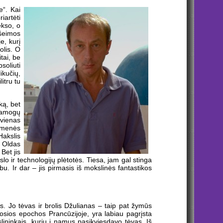
“. Kai
iartėti
ekso, o
 šeimos
e, kurį
olis. O
tai, be
soliuti
ikučių,
itru tu
ką, bet
pramogų
 vienas
uomenės
Hakslis
. Oldas
Bet jis
 ir technologijų plėtotės. Tiesa, jam gal stinga
rbu. Ir dar – jis pirmasis iš mokslinės fantastikos
. Jo tėvas ir brolis Džulianas – taip pat žymūs
amosios epochos Prancūzijoje, yra labiau pagrįsta
lininkais, kurių į namus pasikviesdavo tėvas. Iš