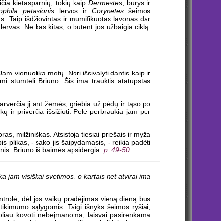
čia kietasparnių, tokių kaip
Dermestes
, būrys ir
ophila petasionis
lervos ir
Corynetes
šeimos
čius. Taip išdžiovintas ir mumifikuotas lavonas dar
lervas. Ne kas kitas, o būtent jos užbaigia ciklą.
am vienuolika metų. Nori išsivalyti dantis kaip ir
mi stumteli Briuno. Šis ima trauktis atatupstas
parverčia jį ant žemės, griebia už pėdų ir tąso po
ų ir priverčia išsižioti. Pelė perbraukia jam per
as, milžiniškas. Atsistoja tiesiai priešais ir myža
is plikas, - sako jis šaipydamasis, - reikia padėti
enis. Briuno iš baimės apsidergia.
p. 49-50
ka jam visiškai svetimos, o kartais net atvirai ima
trolė, dėl jos vaikų pradėjimas vieną dieną bus
tikimumo sąlygomis. Taigi išnyks šeimos ryšiai,
toliau kovoti nebeįmanoma, laisvai pasirenkama