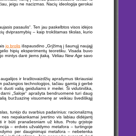
rčiau, jeigu ne nacizmas. Nacių ideologija gerokai
ujasis pasaulis“. Ten jau paskelbtos visos idėjos
okių dviprasmybių – kaip trokštamas tikslas, kurio
ais
jo brolis
išspausdino „Grįžimą į šaunųjį naująjį
ugelio hipių eksperimentų teoretiku. Visada buvo
o jo mintys darė jiems įtaką. Vėliau
New Age
savo
augalijos ir kraštovaizdžių aprašymus tikriausiai
itin pažangios technologijos, tačiau gamtą ji gerbė
uoti valią geiduliams ir meilei. Ši vidutiniška,
 darni „Saloje“ aprašyta bendruomenė turi daug
ralią buržuazinę visuomenę ar veikiau švediškąjį
kslas, turėjo du svarbius padarinius: racionalizmą
do, nes nepakankamai įvertino vis labiau didėjantį
rti ir būti pranašesniam už kitus. Protu grįstoje
encija – erdvės užvaldymo metafora – turtingoje
 vakdymo per dauginimąsi metafora – nebetenka