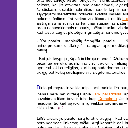
prasmės tokioje visuomenėje, kur skirtis „seksas i
seksas, kai jis atskirtas nuo dauginimosi, gyvuo
švediškasis socialdemokratijos modelis taip ir nen
sąlygojami metafiziniai pokyčiai skatina individual
nelaimių šaltinis. Tai tvirtino visi filosofai: ne tik
bud
aistrą ir su ja susijusias kančias staigiai jas pa
protu nesuvokiamais mastais, tačiau ir toliau vis 
kad aistra augtų, plėtotųsi ir griautų žmonėms gyve
- Yra pataisų, menkučių žmogiškų pataisų. ... 
antidepresantus. „Saloje“ – daugiau apie meditacij
mišinį.
- Bet juk knygoje „Ką aš iš tikrųjų manau“ Džulianas 
pažanga gerokai susilpnino visų tradicinių religi
apmesti tokios religijos, kuri būtų suderinama su 
tikrųjų bet kokią susiliejimo viltį žlugdo materialios
B
iologai mąsto ir veikia taip, tarsi molekulės bū
vienas nėra net girdėjęs apie
EPR paradoksą
, a
suvokimas likęs beveik toks kaip
Demokrito
. Jie 
nesupranta, kad sąvokinis jų veiklos pagrindas –
išlėks į orą.
p.21
1993-aisiais jis pajuto norą turėti draugiją – kad va
nors neatrodė linksma; tačiau argi kanarėlė gali b
galėtumei lyginti su svaiguliu, susižavėjimu, ekstaz