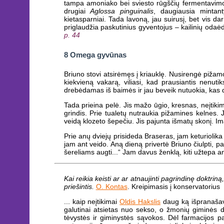
tampa amoniako bei sviesto rūgščių fermentavimo 
drugiai
Aglossa pinguinalis
, daugiausia mintan
kietasparniai. Tada lavoną, jau suirusį, bet vis dar
priglaudžia paskutinius gyventojus – kailinių odaė
p. 44
8 Omega gyvūnas
Briuno stovi atsirėmęs į kriauklę. Nusirengė pižamo
kiekvieną vakarą, viliasi, kad prausiantis nenuti
drebėdamas iš baimės ir jau beveik nutuokia, kas dė
Tada prieina pelė. Jis mažo ūgio, kresnas, neįtikim
grindis. Prie tualetų nutraukia pižamines kelnes. J
veidą klozeto šepečiu. Jis pajunta išmatų skonį. Ima
Prie anų dviejų prisideda Braseras, jam keturiolika –
jam ant veido. Aną dieną privertė Briuno čiulpti, pa
šereliams augti...“ Jam davus ženklą, kiti užtepa a
Kai reikia keisti ar ar atnaujinti pagrindinę doktrin
priešintis.
O. Kontas
. Kreipimasis į konservatorius
... kaip neįtikimai
Oldis Hakslis
daug ką išpranašavo
galutinai atsietas nuo sekso, o žmonių giminės d
tėvystės ir giminystės sąvokos. Dėl farmacijos 