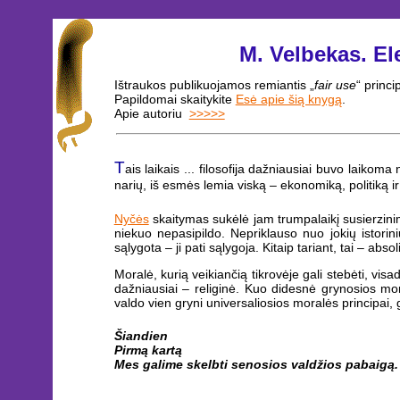
M. Velbekas. El
Ištraukos publikuojamos remiantis „
fair use
“ princ
Papildomai skaitykite
Esė apie šią knygą
.
Apie autoriu
>>>>>
T
ais laikais ... filosofija dažniausiai buvo laiko
narių, iš esmės lemia viską – ekonomiką, politiką i
Nyčės
skaitymas sukėlė jam trumpalaikį susierzin
niekuo nepasipildo. Nepriklauso nuo jokių istorini
sąlygota – ji pati sąlygoja. Kitaip tariant, tai – absol
Moralė, kurią veikiančią tikrovėje gali stebėti, vi
dažniausiai – religinė. Kuo didesnė grynosios mo
valdo vien gryni universaliosios moralės principai, 
Šiandien
Pirmą kartą
Mes galime skelbti senosios valdžios pabaigą.