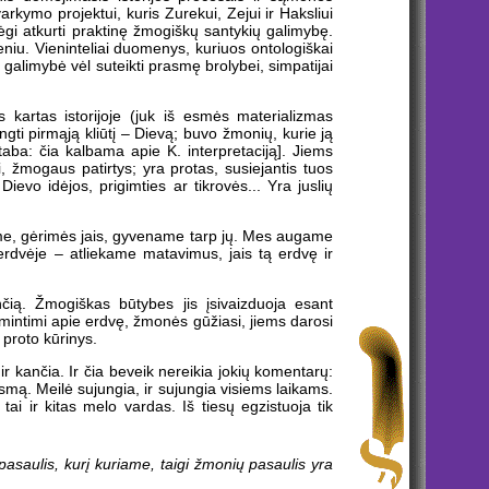
arkymo projektui, kuris Zurekui, Zejui ir Haksliui
jėgi atkurti praktinę žmogiškų santykių galimybę.
iu. Vieninteliai duomenys, kuriuos ontologiškai
a galimybė vėl suteikti prasmę brolybei, simpatijai
s kartas istorijoje (juk iš esmės materializmas
gti pirmąją kliūtį – Dievą; buvo žmonių, kurie ją
taba: čia kalbama apie K. interpretaciją]. Jiems
, žmogaus patirtys; yra protas, susiejantis tuos
ievo idėjos, prigimties ar tikrovės... Yra juslių
ame, gėrimės jais, gyvename tarp jų. Mes augame
rdvėje – atliekame matavimus, jais tą erdvę ir
nčią. Žmogiškas būtybes jis įsivaizduoja esant
 mintimi apie erdvę, žmonės gūžiasi, jiems darosi
 proto kūrinys.
ir kančia. Ir čia beveik nereikia jokių komentarų:
mą. Meilė sujungia, ir sujungia visiems laikams.
ai ir kitas melo vardas. Iš tiesų egzistuoja tik
pasaulis, kurį kuriame, taigi žmonių pasaulis yra