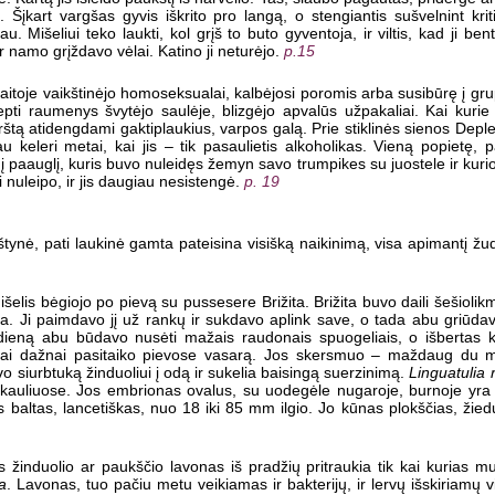
. Šįkart vargšas gyvis iškrito pro langą, o stengiantis sušvelnint kr
Mišeliui teko laukti, kol grįš to buto gyventoja, ir viltis, kad ji ben
ir namo grįždavo vėlai. Katino ji neturėjo.
p.15
kaitoje vaikštinėjo homoseksualai, kalbėjosi poromis arba susibūrę į gru
tepti raumenys švytėjo saulėje, blizgėjo apvalūs užpakaliai. Kai kuri
štą atidengdami gaktiplaukius, varpos galą. Prie stiklinės sienos Depl
u keleri metai, kai jis – tik pasaulietis alkoholikas. Vieną popietę,
paauglį, kuris buvo nuleidęs žemyn savo trumpikes su juostele ir kurio 
 nuleipo, ir jis daugiau nesistengė.
p. 19
ykštynė, pati laukinė gamta pateisina visišką naikinimą, visa apimantį ž
lis bėgiojo po pievą su pussesere Brižita. Brižita buvo daili šešiolikme
ra. Ji paimdavo jį už rankų ir sukdavo aplink save, o tada abu griūdavo
tą dieną abu būdavo nusėti mažais raudonais spuogeliais, o išbertas
bai dažnai pasitaiko pievose vasarą. Jos skersmuo – maždaug du mi
vo siurbtuką žinduoliui į odą ir sukelia baisingą suerzinimą.
Linguatulia 
kauliuose. Jos embrionas ovalus, su uodegėle nugaroje, burnoje yra du
 baltas, lancetiškas, nuo 18 iki 85 mm ilgio. Jo kūnas plokščias, ži
 žinduolio ar paukščio lavonas iš pradžių pritraukia tik kai kurias m
ia
. Lavonas, tuo pačiu metu veikiamas ir bakterijų, ir lervų išskiriamų 