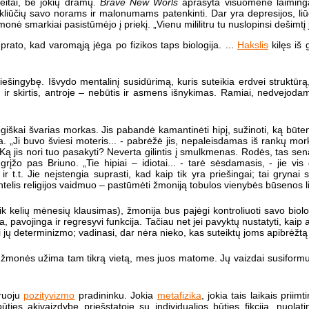
eitai, be jokių dramų.
Brave New Worls
aprašyta visuomenė laiminga,
 kliūčių savo norams ir malonumams patenkinti. Dar yra depresijos, liūde
onė smarkiai pasistūmėjo į priekį. „Vienu mililitru tu nuslopinsi dešimtį
uprato, kad varomąją jėga po fizikos taps biologija. ...
Hakslis
kilęs iš 
iešingybę. Išvydo mentalinį susidūrimą, kuris suteikia erdvei struktūrą,
is ir skirtis, antroje – nebūtis ir asmens išnykimas. Ramiai, nedvejoda
giškai švarias morkas. Jis pabandė kamantinėti hipį, sužinoti, ką būte
ema. „Ji buvo šviesi moteris... - pabrėžė jis, nepaleisdamas iš rankų m
jis nori tuo pasakyti? Neverta gilintis į smulkmenas. Rodės, tas senas 
grįžo pas Briuno. „Tie hipiai – idiotai... - tarė sėsdamasis, - jie vis 
r t.t. Jie neįstengia suprasti, kad kaip tik yra priešingai; tai grynai s
intelis religijos vaidmuo – pastūmėti žmoniją tobulos vienybės būsenos l
 tik kelių mėnesių klausimas), žmonija bus pajėgi kontroliuoti savo biol
ga, pavojinga ir regresyvi funkcija. Tačiau net jei pavyktų nustatyti, kaip
i jų determinizmo; vadinasi, dar nėra nieko, kas suteiktų joms apibrėžt
žmonės užima tam tikrą vietą, mes juos matome. Jų vaizdai susiformuoj
kruoju
pozityvizmo
pradininku. Jokia
metafizika
, jokia tais laikais priim
ties akivaizdybę priešstatoje su individualios būties fikcija, nuolat