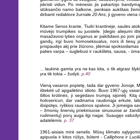
įskristi vidun. Po mėnesio jis pakartojo bandymą
stūksančio namo balkone, penkiais aukštais žemiau. 
dirbanti redaktore žurnale
20 Ans
; ji gyveno viena 
Kitame Senos krante, Tiuilri krantinėje, saulės ato
mūvėjo trumpikes su juostele. Įdegio aliejumi iš
masažavosi lyties organus ar pakišdavo po jom pir
gandų, irgi buvo homoseksualus, nors iš tiesų ja
prispaudęs akį prie žiūrono, įdėmiai spoksodamas į 
paties varpa – suglebusi ir raukšlėta, sausa, - ūmai
... laukinė gamta yra ne kas kita, o tik atgrasi šl
yra tik tokia – žudyti.
p.40
Vieną vasaros popietę, tada dar gyveno Jonoje, Miše
ištekėti už apgailėtino idioto. Buvo 1967-ųjų vasa
šiltos krūtinės; ji segėdavo trumpą sijonėlį. Ki
holosericun
, dar vadinama raudonąja erkute, la
išsipūtęs, ryškios raudonos spalvos. Ji įsmeigia sa
– žmonių šnervių priekiniuose sinusuose ar žandi
rudimentų) porų auga ilgi nagai. Suaugęs vabzdys
adatėlėmis.
p. 37
1961-aisiais mirė senelis. Mūsų klimato sąlygomis
apipuola ir kitos rūšys, būtent -
Calliphora
ir
Lucil