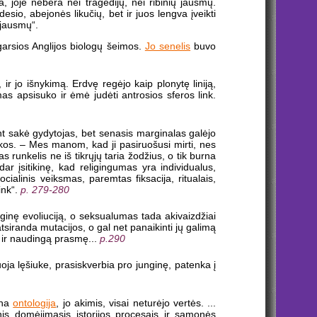
 joje nebėra nei tragedijų, nei ribinių jausmų.
sio, abejonės likučių, bet ir juos lengva įveikti
 jausmų“.
garsios Anglijos biologų šeimos.
Jo senelis
buvo
 ir jo išnykimą. Erdvę regėjo kaip plonytę liniją,
mas apsisuko ir ėmė judėti antrosios sferos link.
nt sakė gydytojas, bet senasis marginalas galėjo
orkos. – Mes manom, kad ji pasiruošusi mirti, nes
runkelis ne iš tikrųjų taria žodžius, o tik burna
dar įsitikinę, kad religingumas yra individualus,
ocialinis veiksmas, paremtas fiksacija, ritualais,
ink“.
p. 279-280
oginę evoliuciją, o seksualumas tada akivaizdžiai
 atsiranda mutacijos, o gal net panaikinti jų galimą
ą ir naudingą prasmę...
p.290
a lęšiuke, prasiskverbia pro junginę, patenka į
tina
ontologija
, jo akimis, visai neturėjo vertės. ...
inis domėjimasis istorijos procesais ir sąmonės