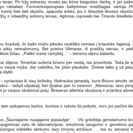
terpe. Po trijų mėnesių musės jau būna baigusios darbą, ir jas pakei
tys riebalais. Fermentuojamąsias baltymines medžiagas vartoja
Pi
 turintį šiek tiek skysčio, apipuola erkės, jos ir išsiurbia likusius skys
džių ir odaėdžių antrenų lervas,
Aglossa cuprealis
bei
Tineola bisellelia
s švarkelį. Jo balto mažo pilvuko raukšlės remiasi į kriauklės fajansą. J
ks jokių nemalonumų. Bet prieina Vilmaras, iš pradžių vienas, ir peti
sis toliau. „Palikit mane ramybėj...“ – lemena silpnu balseliu.
ai stiprus. Smarkiai sušeria briuno per veidą, tas pravirksta. Tada jie 
o varpa maža, dar vaikiška, be jokio plaukelio. Dviese laiko jį už plauk
 klykti.
 vyriausias iš visų šeštokų. Išsitraukia pimpalą, kuris Briuno atrodo stor
skui – laižyti užpakalį, bet šįvakar jam to nesinori. „Klemanai, tavo pimp
nt jo varpos skutimosi putų. Braseras atlenkia skustuvą ir priartina ašm
ą, tam aukojamos kartos, kuriose ir vyksta šis pokytis, nors jos pačios lie
 „Šauniajame naujajame pasaulyje“. ... Vis griežtėja gimstamumo kon
auginimas vyks tik laboratorijose, tobulomis saugumo ir genetinio pa
pažangos nebeliks skirtumo tarp žmonių amžiaus. ... kai su senatve 