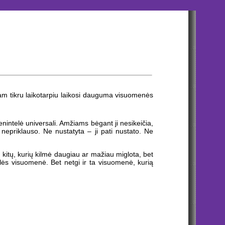
s tam tikru laikotarpiu laikosi dauguma visuomenės
vienintelė universali. Amžiams bėgant ji nesikeičia,
o nepriklauso. Ne nustatyta – ji pati nustato. Ne
ų kitų, kurių kilmė daugiau ar mažiau miglota, bet
lės visuomenė. Bet netgi ir ta visuomenė, kurią