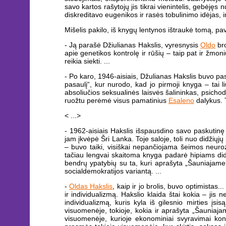
savo kartos rašytojų jis tikrai vienintelis, gebėję
diskreditavo eugenikos ir rasės tobulinimo idėjas, ir
Mišelis pakilo, iš knygų lentynos ištraukė tomą, pa
- Ją parašė Džiulianas Hakslis, vyresnysis
Oldo
bro
apie genetikos kontrolę ir rūšių – taip pat ir žmon
reikia siekti. ...
- Po karo, 1946-aisiais, Džulianas Hakslis buvo pa
pasaulį“, kur nurodo, kad jo pirmoji knyga – tai 
absoliučios seksualinės laisvės šalininkas, psichode
ruožtu perėmė visus pamatinius
Esaleno
dalykus. T
< ...>
- 1962-aisiais Hakslis išspausdino savo paskutinę k
jam įkvėpė Šri Lanka. Toje saloje, toli nuo didžiųjų 
– buvo taiki, visiškai nepančiojama šeimos neurozi
tačiau lengvai skaitoma knyga padarė hipiams didž
bendrų ypatybių su ta, kuri aprašyta „Šauniajame 
socialdemokratijos variantą. ...
-
Oldas Hakslis
, kaip ir jo brolis, buvo optimistas..
ir individualizmą. Hakslio klaida štai kokia – jis 
individualizmą, kuris kyla iš gilesnio mirties įsi
visuomenėje, tokioje, kokia ir aprašyta „Šauniaj
visuomenėje, kurioje ekonominiai svyravimai ko