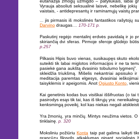
eutanazija žmogų užmigdo – patyliukais, labai gr
Vyrauja absoliuti seksualinė laisvė, nebelikę jokių
vaistais, - antidepresantų ir raminamųjų vaistų pram
... jis pirmasis iš mokslinės fantastikos rašytojų s
Darvino
draugas....
170-171 p.
Paskutinį regėjo mentalinį erdvės pavidalą ir jo pr
skiriančią dvi sferas. Pirmoje sferoje glūdėjo būt
p.257
Pilkasis Hipis buvo vienas, susikaupęs skuto ekolo
suteikti tik labai miglotos informacijos ir ne ta t
pasiekė gana aukštą dvasinio tobulumo lygmenį“. Ką 
skleidžia triukšmą. Mišelis nekantriai apsisuko ir 
meditacija paremtas elgesys, dvasiniai ieškojimai i
taisyklėmis ir apeigomis. Anot
Ogiusto Konto
, vien
Kai genetinis kodas bus visiškai iššifruotas (o tai
pasirodys esąs tik tai, kas iš tikrųjų yra: nereikalin
kenksmingą poveikį, kol kas niekas negali atskleist
Yra žmonių, yra minčių. Mintys neužima vietos. O 
tinklainę.
p. 320
Moksliniu požiūriu
Kontą
taip pat galima laikyti ti
prancūzų filosofo atkaklumas ginant socialinės bū