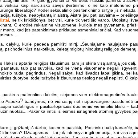
r dauginimasis“ iki galo įgyvendinta, vis dėlto Hakslis pamiršo atsižve
ja veikiau kaip narciziško savęs įtvirtinimo, o ne kaip malonumo prin
urungė liberaliojo? Kodėl seksualinio pasitenkinimo srityje jis niekad
izaciją, tuštybę, neapykantą ir aistrą. Aistra jau pati savaime – prieš
istai
, ne tik krikščionys, bet visi, kurie tik verti šio vardo. Utopistų iš
tenkinant. O erotinė reklaminė visuomenė, kurioje mes gyvename, priešin
dar mano, kad jos patenkinimas priklauso asmeniniai sričiai. Kad visuom
nimus. ...
Na, dalykų, kurie padeda pamiršti mirtį. „Šauniajame naujajame pas
ą, psichodelinius narkotikus, keletą miglotų hinduistų religijos dėmenų
Hakslis aptaria religijos klausimus, tam jis skiria visą antrąją jos dalį. 
jų pamatus, taip pat suvokia, kad nė viena visuomenė negali išgyventi
mokslo raida, pagrindus. Negali sakyti, kad išvados labai įtikina, nei
 mirties duotybė, todėl tuštybė ir žiaurumas tiesiog negali neplisti. O kaip
tų paskiros materialios dalelės, siejamos vien elektromagnetinės trauk
*)
pie Aspeko
bandymus, nė vienas jų net nepasivargino pasidomėti amž
kaupia sudėtingus ir pasikartojančius duomenis vieninteliu tikslu – kad 
 užminuotas... Pakanka imtis iš esmės išnagrinėti atominį gyvybės pag
kare jį, grįžtantį iš darbo, kas nors pasitiktų. Pasirinko baltą kanarėlę, 
ūti linksma? Džiaugsmas – tai juk intensyvi ir gili emocija, kai visa s
e. Kartą jis išleido paukštį iš narvelio. Tas, siaubo pagautas, pridergė 