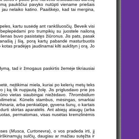
itimą paukščiui pavyko nutūpti viename priešais
t jau nelaiko katino. Paaiškėjo, kad tai mergina,
peles, kartu susėdę ant rankšluosčių. Beveik visi
e beplepėdami pro trumpikių su juostele nailoną
ešenas buvo pasistatęs žiūronus. Jis pats, pasak
 panašią į šią, porą kartų pabandė masturbuotis
kotas pradėjęs jaudinamai kilti aukštyn į orą. Jo
udymą, tad ir žmogaus paskirtis žemėje tikriausiai
tė, neįtikimai miela, kuriai po kelerių metų teks
 į ką tik nupjautą žolę. Jis priglusdavo prie jos
 kūno vietas siaubingai niežėdavo.
Thrombidium
limetrai. Kūnelis stambus, mėsingas, smarkiai
rhinaria
, arba penkialūpė, gyvena šunų, o kartais
rti skirtas aparatėlis. Ant abiejų ataugų (arba
eduotas, permatomas, visas nusėtas kremzlinėmis
uses (
Musca, Curtonevra
), o vos pradeda irti, jį
virškinamųjų sulčių, daugiau ar mažiau sutęžta ir