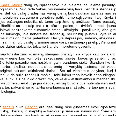
Oldas Hakslis
daug ką išpranašavo „Šauniajame naujajame pasaulyje
og stulbina. Nuo tada Vakarų visuomenė visą laiką vien tik ir stengėsi pr
ė, dėl jos vaikų pradėjimas vieną dieną bus galutinai atsietas nuo s
e, tobulomis saugumo ir genetinio patikimumo sąlygomis. Taigi išnyks
acijos pažangos nebeliks skirtumo tarp žmonių amžiaus. Tame pasaulyj
išoriškai atrodo taip pat ir trokšta to paties, ko dvidešimtmetis jaunu
laisvai pasirenkama eutanazija žmogų užmigdo – patyliukais, labai grei
 laiminga, joje nebėra nei tragedijų, nei ribinių jausmų. Vyrauja ab
ams ir malonumams patenkinti. Dar yra depresijos, liūdesio, abejonės l
ų ir raminamųjų vaistų pramonė smarkiai pasistūmėjo į priekį. „Vienu milil
 mes dabar siekiame, tokiame šiandien norėtume gyventi.
aip totalitarizmo košmarą, stengiasi pristatyti šią knygą kaip piktą kriti
riais – genetikos kontrolės, seksualinės laisvės, kovos su senėjimu, 
šiol tokio pasaulio mes nesėkmingai ir bandome siekti. Šiandien liko tik
 – arba, tiksliau, nuopelnais paremtą – vertybių sistemą: tai vis
igimtį skiriami atitinkami darbai. Bet tai vienintelis dalykas, kurį 
ektas, kuris sulig robotų ir mašinų tobulinimu tapo beveik nenaudingas
iniai sunkūs ir be jokio grakštumo, veikėjai – atstumiantys ir mechaniški. 
isuomenių evoliucija jau daugelį amžių buvo ir bus nulemta vien mokslo
a tai, palyginti su jo taiklia svarbiausia pranašyste, ne taip jau ir sva
biologija.
Jo
senelis
buvo
Darvino
draugas, daug rašė gindamas evoliucijos tezes
iškų, liberalių ir skeptikų – tradicija, ji smarkiai skiriasi nuo Švieči
akslis galėjo bendrauti su ekonomistais, teisininkais, o ypač su moks