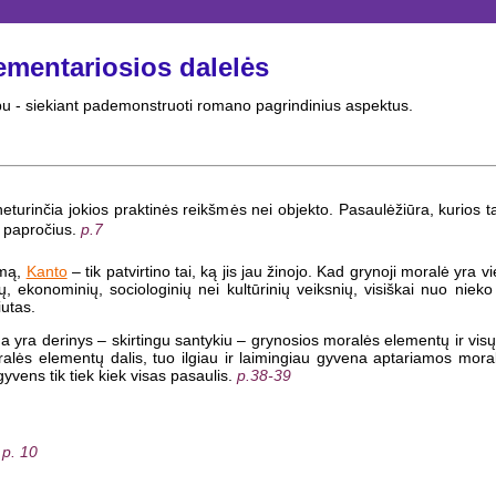
ementariosios dalelės
ipu - siekiant pademonstruoti romano pagrindinius aspektus.
ma neturinčia jokios praktinės reikšmės nei objekto. Pasaulėžiūra, kurio
r papročius.
p.7
imą,
Kanto
– tik patvirtino tai, ką jis jau žinojo. Kad grynoji moralė yra 
ų, ekonominių, sociologinių nei kultūrinių veiksnių, visiškai nuo niek
iutas.
sada yra derinys – skirtingu santykiu – grynosios moralės elementų ir vis
ralės elementų dalis, tuo ilgiau ir laimingiau gyvena aptariamos mora
gyvens tik tiek kiek visas pasaulis.
p.38-39
p. 10