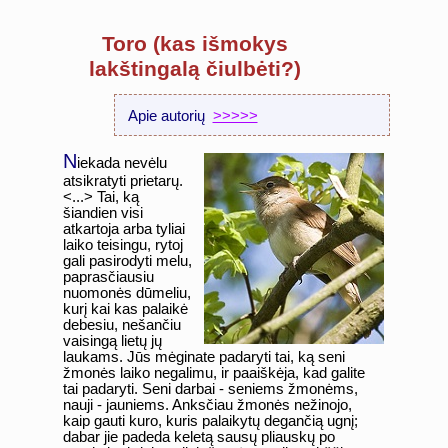
Toro (kas išmokys
lakštingalą čiulbėti?)
Apie autorių
>>>>>
N
iekada nevėlu
atsikratyti prietarų.
<...> Tai, ką
šiandien visi
atkartoja arba tyliai
laiko teisingu, rytoj
gali pasirodyti melu,
paprasčiausiu
nuomonės dūmeliu,
kurį kai kas palaikė
debesiu, nešančiu
vaisingą lietų jų
laukams. Jūs mėginate padaryti tai, ką seni
žmonės laiko negalimu, ir paaiškėja, kad galite
tai padaryti. Seni darbai - seniems žmonėms,
nauji - jauniems. Anksčiau žmonės nežinojo,
kaip gauti kuro, kuris palaikytų degančią ugnį;
dabar jie padeda keletą sausų pliauskų po