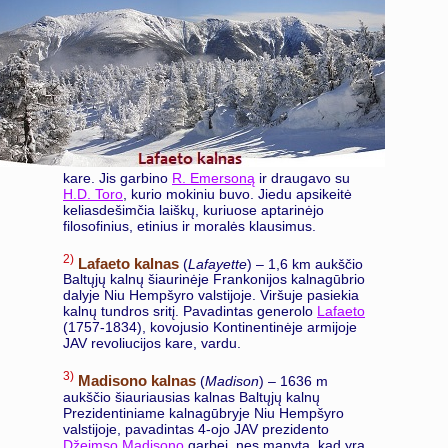
kare. Jis garbino
R. Emersoną
ir draugavo su
H.D. Toro
, kurio mokiniu buvo. Jiedu apsikeitė
keliasdešimčia laiškų, kuriuose aptarinėjo
filosofinius, etinius ir moralės klausimus.
2)
Lafaeto kalnas
(
Lafayette
) – 1,6 km aukščio
Baltųjų kalnų šiaurinėje Frankonijos kalnagūbrio
dalyje Niu Hempšyro valstijoje. Viršuje pasiekia
kalnų tundros sritį. Pavadintas generolo
Lafaeto
(1757-1834), kovojusio Kontinentinėje armijoje
JAV revoliucijos kare, vardu.
3)
Madisono kalnas
(
Madison
) – 1636 m
aukščio šiauriausias kalnas Baltųjų kalnų
Prezidentiniame kalnagūbryje Niu Hempšyro
valstijoje, pavadintas 4-ojo JAV prezidento
Džeimso Madisono
garbei, nes manyta, kad yra