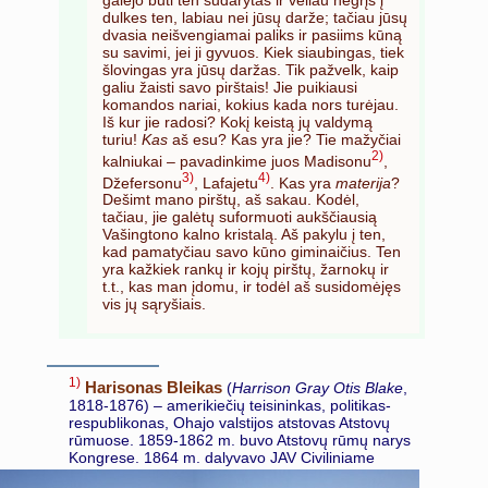
dulkes ten, labiau nei jūsų darže; tačiau jūsų
dvasia neišvengiamai paliks ir pasiims kūną
su savimi, jei ji gyvuos. Kiek siaubingas, tiek
šlovingas yra jūsų daržas. Tik pažvelk, kaip
galiu žaisti savo pirštais! Jie puikiausi
komandos nariai, kokius kada nors turėjau.
Iš kur jie radosi? Kokį keistą jų valdymą
turiu!
Kas
aš esu? Kas yra jie? Tie mažyčiai
2)
kalniukai – pavadinkime juos Madisonu
,
3)
4)
Džefersonu
, Lafajetu
. Kas yra
materija
?
Dešimt mano pirštų, aš sakau. Kodėl,
tačiau, jie galėtų suformuoti aukščiausią
Vašingtono kalno kristalą. Aš pakylu į ten,
kad pamatyčiau savo kūno giminaičius. Ten
yra kažkiek rankų ir kojų pirštų, žarnokų ir
t.t., kas man įdomu, ir todėl aš susidomėjęs
vis jų sąryšiais.
1)
Harisonas Bleikas
(
Harrison Gray Otis Blake
,
1818-1876) – amerikiečių teisininkas, politikas-
respublikonas, Ohajo valstijos atstovas Atstovų
rūmuose. 1859-1862 m. buvo Atstovų rūmų narys
Kongrese. 1864 m. dalyvavo JAV
Civiliniame