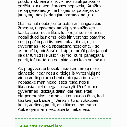
puodu ir skrieja aplink žemės rutulį paukščio
greičiu, kurio seni žmonės nepakeltų. Amžius
ne ką geresnis, jei ne blogesnis patarėjas už
jaunystę, nes jis daugiau prarado, nei įgijo.
Galima net neabejoti, ar pats išmintingiausias
žmogus, nugyvenęs amžių, yra sužinojęs
kažką absoliučiai tikra. Iš tikrųjų, seni žmonės
negali duoti jauniems jokio itin vertingo patarimo,
nes jų pačių patirtis buvo tokia ribota, o jų
gyvenimas - tokia apgailėtina nesėkmė, - dėl
asmeniškų priežasčių, kaip jie turbūt galvoja; gal
jie dar turi užsilikusio tikėjimo, kuris paneigia tą
patirtį, tačiau jie jau ne tokie jauni kaip anksčiau.
Aš pragyvenau beveik trisdešimt metų šioje
planetoje ir dar nesu girdėjęs iš vyresniųjų nė
vieno vertingo arba bent rimto patarimo. Jie
nepasakė man nieko išties reikalingo ir
tikriausiai nieko negali pasakyti. Prieš mane -
gyvenimas, didžiąja dalimi dar neatliktas
eksperimentas, ir man jokios naudos iš to, kad
kažkas jau bandė jį. Jei aš ir turiu sukaupęs
kokią vertingą patirtį, esu tikras, kad mano
Auklėtojai man nieko apie tai nekalbėjo.
Kas yra materija?