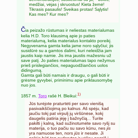
medžiai, vėjas į skruostus! Kieta žemė!
Tikrasis pasaulis! Sveikas protas! Sąlytis!
Kas mes? Kur mes?
Č
ia peizažo rūstumas ir neliestas materialumas
kelia H.D. Toro klausimą apie jo paties
materialumą, kelia materialus kontakto poreikį.
Negyvenama gamta kelia jame noro sąlyčiui; jis
susidūrė su a gamtos dalimi, kuri neleidžia jam
jaustis kaip namie. Jis ima jaustis mažesniu už
save patį. Jo paties materialumas tapo nežymus
prieš prislegiančios, nepaguodžiančios uolos
didingumą.
Gamta gali būti namais ir draugu, o gali būti ir
grėsme gyvybei, priminimu apie priklausomybę
nuo jos.
1)
1857 m.
Toro
rašė H. Bleikui:
Jūs turėjote praturtėti per savo vienišą
pasivaikščiojimą po kalnus. Aš spėju, kad
jaučiu tokį pat virpulį jų viršūnėse, kokį
daugelis patiria įėję į bažnyčią... Turite
pakilti į kalną, kad sužinotumėte savo ryšį su
materija, o tuo pačiu su savo kūnu, nes
jis
yra namuose ten, nors
jūs
ir nesate. Ji
galėjo būti ten sudarytas ir vėliau negrįš į