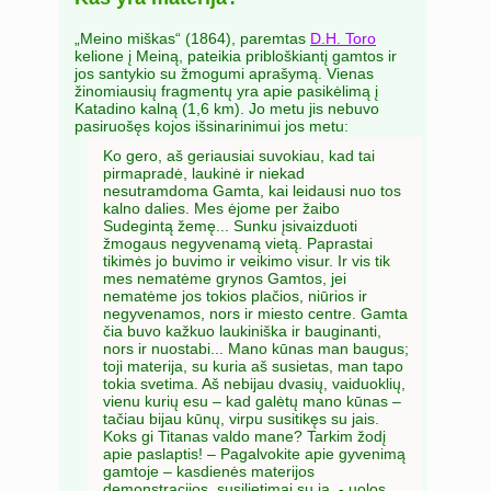
„Meino miškas“ (1864), paremtas
D.H. Toro
kelione į Meiną, pateikia pribloškiantį gamtos ir
jos santykio su žmogumi aprašymą. Vienas
žinomiausių fragmentų yra apie pasikėlimą į
Katadino kalną (1,6 km). Jo metu jis nebuvo
pasiruošęs kojos išsinarinimui jos metu:
Ko gero, aš geriausiai suvokiau, kad tai
pirmapradė, laukinė ir niekad
nesutramdoma Gamta, kai leidausi nuo tos
kalno dalies. Mes ėjome per žaibo
Sudegintą žemę... Sunku įsivaizduoti
žmogaus negyvenamą vietą. Paprastai
tikimės jo buvimo ir veikimo visur. Ir vis tik
mes nematėme grynos Gamtos, jei
nematėme jos tokios plačios, niūrios ir
negyvenamos, nors ir miesto centre. Gamta
čia buvo kažkuo laukiniška ir bauginanti,
nors ir nuostabi... Mano kūnas man baugus;
toji materija, su kuria aš susietas, man tapo
tokia svetima. Aš nebijau dvasių, vaiduoklių,
vienu kurių esu – kad galėtų mano kūnas –
tačiau bijau kūnų, virpu susitikęs su jais.
Koks gi Titanas valdo mane? Tarkim žodį
apie paslaptis! – Pagalvokite apie gyvenimą
gamtoje – kasdienės materijos
demonstracijos, susilietimai su ja, - uolos,