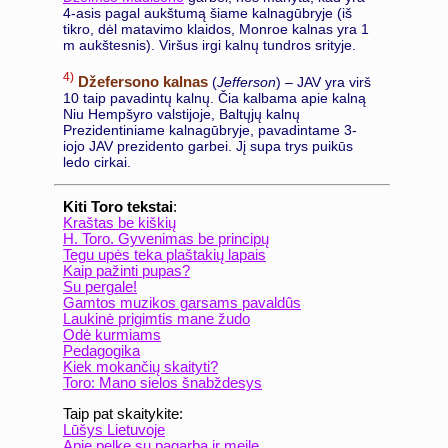
4-asis pagal aukštumą šiame kalnagūbryje (iš
tikro, dėl matavimo klaidos, Monroe kalnas yra 1
m aukštesnis). Viršus irgi kalnų tundros srityje.
4)
Džefersono kalnas
(
Jefferson
) – JAV yra virš
10 taip pavadintų kalnų. Čia kalbama apie kalną
Niu Hempšyro valstijoje, Baltųjų kalnų
Prezidentiniame kalnagūbryje, pavadintame 3-
iojo JAV prezidento garbei. Jį supa trys puikūs
ledo cirkai.
Kiti Toro tekstai
:
Kraštas be kiškių
H. Toro. Gyvenimas be principų
Tegu upės teka plaštakių lapais
Kaip pažinti pupas?
Su pergale!
Gamtos muzikos garsams pavaldûs
Laukinė prigimtis mane žudo
Odė kurmiams
Pedagogika
Kiek mokančių skaityti?
Toro: Mano sielos šnabždesys
Taip pat skaitykite:
Lūšys Lietuvoje
Apie pelkę su pagarba ir meile